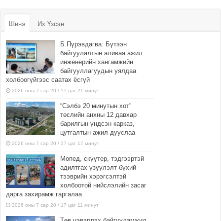
Шинэ
Их Үзсэн
Б.Пүрэвдагва: Бүтээн
байгуулалтын аливаа ажил
инженерийн хангамжийн
байгууллагуудын уялдаа
холбоогүйгээс саатах ёсгүй
2026 оны 7 сар 20 / 17 цаг 21 минут
“Сэлбэ 20 минутын хот”
төслийн анхны 12 давхар
барилгын үндсэн карказ,
цутгалтын ажил дууслаа
2026 оны 7 сар 20 / 17 цаг 17 минут
Мопед, скүүтер, тэдгээртэй
адилтгах үзүүлэлт бүхий
тээврийн хэрэгсэлтэй
холбоотой нийслэлийн засаг
дарга захирамж гаргалаа
2026 оны 7 сар 20 / 17 цаг 11 минут
Төв цэвэрлэх байгууламжид