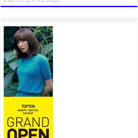
2026 оны 7 сар 20 / 9 цаг 20 минут
Хан-Уул дүүрэг, Чингисийн
өргөн чөлөөний ус зайлуулах
шугам хоолойн ажил 80
хувьтай үргэлжилж байна
2026 оны 7 сар 20 / 9 цаг 14 минут
Усархаг аадар бороо орж
байгаа тул аюулгүй байдлаа
хангаж, үер усны аюулаас
сэрэмжлэхийг нийслэлийн
Онцгой байдлын газраас анхааруулж байна
2026 оны 7 сар 20 / 9 цаг 09 минут
311 алба хаагч, 119 техник хэрэгсэлтэй ажиллаж
үер усны аюул, болзошгүй эрсдэлээс сэргийлж
байна
2026 оны 7 сар 20 / 9 цаг 05 минут
Аяллаа зөв төлөвлөхийг иргэдэд зөвлөж байна
2026 оны 7 сар 16 / 11 цаг 50 минут
Үер усны болзошгүй аюулаас сэргийлж,
холбогдох байгууллагууд өндөржүүлсэн бэлэн
байдалд ажиллаж байна