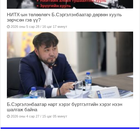
НИТХ-ын төлөөлөгч Б.Сэргэлэнбаатар дөрвөн хууль
зөрчсөн гэв үү?
2026 оны 5 сар 28 / 16 цаг 17 минут
Б.Сэргэлэнбаатар нарт хэрэг бүртгэлтийн хэрэг нээн
шалгаж байна
2026 оны 4 сар 27 / 15 цаг 05 минут