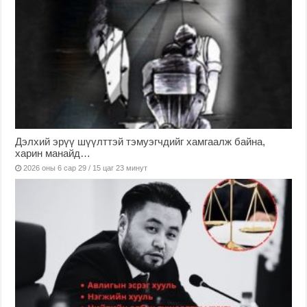
Дэлхий эрүү шүүлттэй тэмуэгчдийг хамгаалж байна,
харин манайд…
2026 оны 6 сар 29 / 15 цаг 23 минут