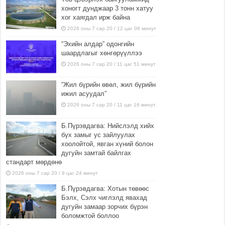
хоногт дунджаар 3 тонн хатуу
хог хаягдал ирж байна
2026 оны 7 сар 20 / 12 цаг 06 минут
“Эхийн алдар” одонгийн
шаардлагыг хөнгөрүүллээ
2026 оны 7 сар 20 / 11 цаг 51 минут
“Жил бүрийн өвөл, жил бүрийн
ижил асуудал”
2026 оны 7 сар 20 / 11 цаг 16 минут
Б.Пүрэвдагва: Нийслэлд хийх
бүх замыг ус зайлуулах
хоолойтой, явган хүний болон
дугуйн замтай байлгах
стандарт мөрдөнө
2026 оны 7 сар 20 / 9 цаг 24 минут
Б.Пүрэвдагва: Хотын төвөөс
Бэлх, Сэлх чиглэлд явахад
дугуйн замаар зорчих бүрэн
боломжтой боллоо