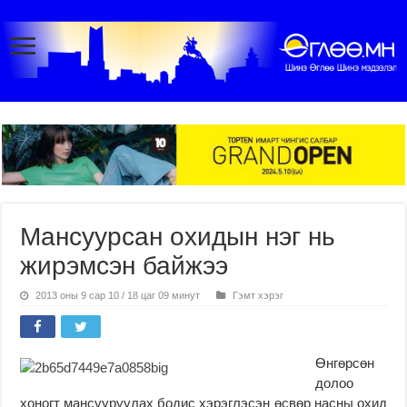
Мансуурсан охидын нэг нь
жирэмсэн байжээ
2013 оны 9 сар 10 / 18 цаг 09 минут
Гэмт хэрэг
Өнгөрсөн
долоо
хоногт мансууруулах бодис хэрэглэсэн өсвөр насны охид