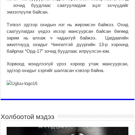
зочид буудлаас саатуулагдаж эцэг эхчүүдийг
эмзэглүүлж байсан.
Тэгвэл эдгээр охидын нэг нь жирэмсэн байжээ. Охид
саатуулагдах үедээ ихээр мансуурсан байсан бөгөөд
зарим нь алхаж ч чадахгүй байжээ. Цагдаагийн
ажилтнууд охидыг Чингилтэй дүүргийн 13-р хороонд
байрлах “Орд-17” зочид буудлаас илрүүлсэн юм.
Хорвоод мэндлээгүй үрээ хороор утаж мансуурсан,
эдгээр охидыг хэргийг шалгасан хэвээр байна.
Холбоотой мэдээ