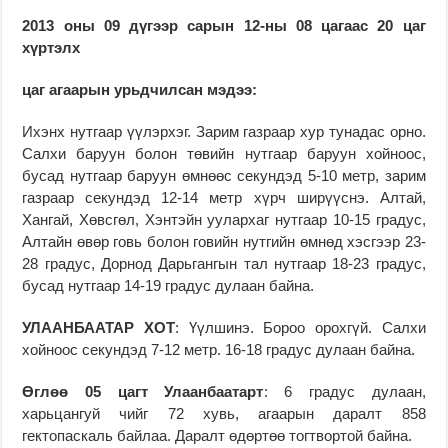
2013 оны 09 дүгээр сарын 12-ны 08 цагаас 20 цаг
хүртэлх
цаг агаарын урьдчилсан мэдээ:
Ихэнх нутгаар үүлэрхэг. Зарим газраар хур тунадас орно.
Салхи баруун болон төвийн нутгаар баруун хойноос,
бусад нутгаар баруун өмнөөс секундэд 5-10 метр, зарим
газраар секундэд 12-14 метр хүрч ширүүснэ. Алтай,
Хангай, Хөвсгөл, Хэнтэйн уулархаг нутгаар 10-15 градус,
Алтайн өвөр говь болон говийн нутгийн өмнөд хэсгээр 23-
28 градус, Дорнод Дарьгангын тал нутгаар 18-23 градус,
бусад нутгаар 14-19 градус дулаан байна.
УЛААНБААТАР ХОТ
: Үүлшинэ. Бороо орохгүй. Салхи
хойноос секундэд 7-12 метр. 16-18 градус дулаан байна.
Өглөө 05 цагт Улаанбаатарт
: 6 градус дулаан,
харьцангуй чийг 72 хувь, агаарын даралт 858
гектопаскаль байлаа. Даралт өдөртөө тогтвортой байна.