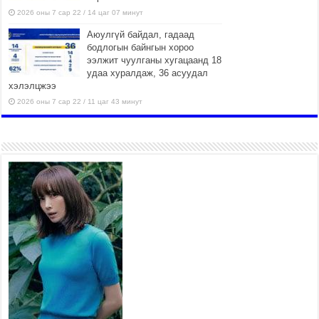
2026 оны 7 сар 22 / 14 цаг 07 минут
Аюулгүй байдал, гадаад
бодлогын байнгын хороо
ээлжит чуулганы хугацаанд 18
удаа хуралдаж, 36 асуудал
хэлэлцжээ
2026 оны 7 сар 22 / 11 цаг 43 минут
“4 улирлын турш үйл
ажиллагаа явуулах
боломжтой-Хүүхэд хөгжүүлэх
төв” байгуулах төсөлд төр,
хувийн хэвшлийн түншлэлийн хүрээнд хамтран
ажиллахыг урьж байна
2026 оны 7 сар 22 / 9 цаг 28 минут
Б.Пүрэвдагва: “Урт цагаан”-ыг
залуучууд чөлөөт цагаа
өнгөрүүлдэг, жуулчид зорьж
ирдэг цэг болгоно
2026 оны 7 сар 21 / 16 цаг 47 минут
Тусгай замын автобус /BRT/ төслийн удирдах
хорооны ээлжит хуралдаан боллоо