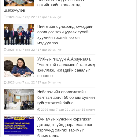
өрхийг хийн халаалтад
шилжүүлэв
2026 оны 7 сар 22 / 17 цаг 14 минут
Нийгмийн сүлжээнд хүүхдийн
оролцоог зохицуулах тухай
хуулийн төслийг өргөн
мэдүүллээ
2026 оны 7 сар 22 / 17 цаг 09 минут
УИХ-ын гишүүн А.Ариунзаяа
“Нээлттэй парламент” танхимд
ажиллаж, иргэдийн саналыг
сонслоо
2026 оны 7 сар 22 / 17 цаг 04 минут
Нийслэлийн өвөлжилтийн
бэлтгэл ажил 50 орчим хувийн
гүйцэтгэлтэй байна
2026 оны 7 сар 22 / 14 цаг 15 минут
Хүн амын хүнсний хэрэгцээг
дотоодын үйлдвэрлэлээр нэн
тэргүүнд хангах зарчмыг
баримтална