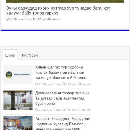
Зуны саруудад ихэнх нутгаар хур тунадас бага, хэт
халуун байх төлөв гарчээ
2026 оны 5 сар 6 / 12 цаг 46 минут
Шинэ
Их Үзсэн
Хянан шалгах түр хорооны
нотлох баримттай нээлттэй
танилцах боломжтой боллоо.
2026 оны 7 сар 23 / 15 цаг 58 минут
Дүүжин замын тээвэр энэ оны
12 дугаар сард ашиглалтад
бүрэн орно
2026 оны 7 сар 23 / 10 цаг 21 минут
Агаарын бохирдлыг бууруулах
бодлогын хүрээнд Баянгол,
Чингэлтэй дүүргийн 5000