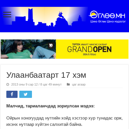
Улаанбаатарт 17 хэм
2013 оны 9 сар 12 / 8 цаг 49 минут
цаг агаар
Малчид, тариаланчдад зориулсан мэдээ:
Ойрын хоногуудад нутгийн хойд хэсгээр хур тунадас орж,
ихэнх нутгаар хүйтэн салхитай байна.