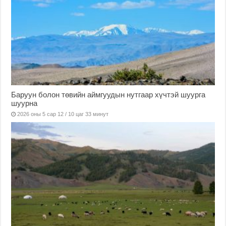
Баруун болон төвийн аймгуудын нутгаар хүчтэй шуурга
шуурна
2026 оны 5 сар 12 / 10 цаг 33 минут