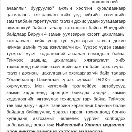
хөдөлгөөний
ачааллыг бууруулах” ажлын хэсгийн хуралдаанаар
цахилгааны хязгаарлалт хийх үед нийтийн эзэмшлийн
зам талбайн гэрэлтүүлэг, гэрлэн дохио удаан хугацаагаар
ажиллахгүй байгаа талаар хэлэлцсэн байна. Өчигдрийн
байдлаар Баруун 4 замын уулзварын хэсэгт цахилгааны
хязгаарлалт хийх үеэр тус уулзварын гэрлэн дохио
найман цагийн турш ажиллаагүй аж. Үүнээс үүдэн замын
түгжрэл үүсч, хөдөлгөөний ачаалал нэмэгдсэн байна.
Тиймээс цаашид цахилгааны хязгаарлалт хийх
тохиолдолд нийтийн эзэмшлийн зам талбайн гэрэлтүүлэг,
гэрлэн дохионы цахилгааныг хязгаарлахгүй байх талаар
“Улаанбаатар Цахилгаан түгээх сүлжээ” ТӨХК-т санал
хүргүүллээ. Мөн чиглэлийн троллейбус, автобусууд
замын хөдөлгөөнд оролцож байхдаа эвдэрч, замын
хөдөлгөөнийг нягтруулах тохиолдол гарч байна. Тиймээс
төв зам дагуу чирэгч тээврийн хэрэгслийг байнгын бэлэн
байдалд байршуулж, эвдрэл гарсан тохиолдолд богино
хугацаанд автозамыг чөлөөлөх үүргийг холбогдох
албаныханд өглөө
гэж Нийслэлийн Хэвлэл мэдээлэл,
олон нийттэй харилцах хэлтсээс мэдээллээ.