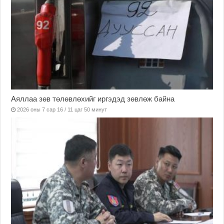
Аяллаа зөв төлөвлөхийг иргэдэд зөвлөж байна
2026 оны 7 сар 16 / 11 цаг 50 минут