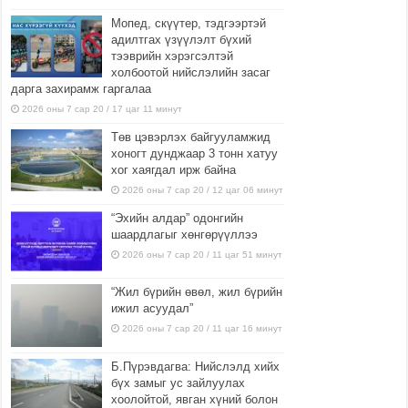
Мопед, скүүтер, тэдгээртэй
адилтгах үзүүлэлт бүхий
тээврийн хэрэгсэлтэй
холбоотой нийслэлийн засаг
дарга захирамж гаргалаа
2026 оны 7 сар 20 / 17 цаг 11 минут
Төв цэвэрлэх байгууламжид
хоногт дунджаар 3 тонн хатуу
хог хаягдал ирж байна
2026 оны 7 сар 20 / 12 цаг 06 минут
“Эхийн алдар” одонгийн
шаардлагыг хөнгөрүүллээ
2026 оны 7 сар 20 / 11 цаг 51 минут
“Жил бүрийн өвөл, жил бүрийн
ижил асуудал”
2026 оны 7 сар 20 / 11 цаг 16 минут
Б.Пүрэвдагва: Нийслэлд хийх
бүх замыг ус зайлуулах
хоолойтой, явган хүний болон