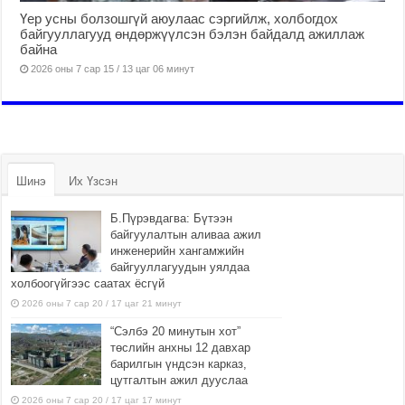
Үер усны болзошгүй аюулаас сэргийлж, холбогдох
байгууллагууд өндөржүүлсэн бэлэн байдалд ажиллаж
байна
2026 оны 7 сар 15 / 13 цаг 06 минут
Шинэ
Их Үзсэн
Б.Пүрэвдагва: Бүтээн
байгуулалтын аливаа ажил
инженерийн хангамжийн
байгууллагуудын уялдаа
холбоогүйгээс саатах ёсгүй
2026 оны 7 сар 20 / 17 цаг 21 минут
“Сэлбэ 20 минутын хот”
төслийн анхны 12 давхар
барилгын үндсэн карказ,
цутгалтын ажил дууслаа
2026 оны 7 сар 20 / 17 цаг 17 минут