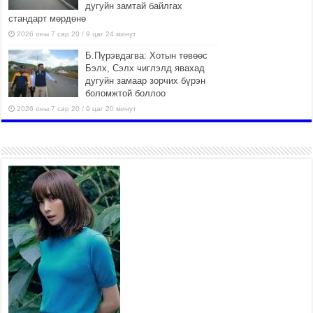
дугуйн замтай байлгах
стандарт мөрдөнө
2026 оны 7 сар 20 / 9 цаг 24 минут
Б.Пүрэвдагва: Хотын төвөөс
Бэлх, Сэлх чиглэлд явахад
дугуйн замаар зорчих бүрэн
боломжтой боллоо
2026 оны 7 сар 20 / 9 цаг 20 минут
Хан-Уул дүүрэг, Чингисийн
өргөн чөлөөний ус зайлуулах
шугам хоолойн ажил 80
хувьтай үргэлжилж байна
2026 оны 7 сар 20 / 9 цаг 14 минут
Усархаг аадар бороо орж
байгаа тул аюулгүй байдлаа
хангаж, үер усны аюулаас
сэрэмжлэхийг нийслэлийн
Онцгой байдлын газраас анхааруулж байна
2026 оны 7 сар 20 / 9 цаг 09 минут
311 алба хаагч, 119 техник хэрэгсэлтэй ажиллаж
үер усны аюул, болзошгүй эрсдэлээс сэргийлж