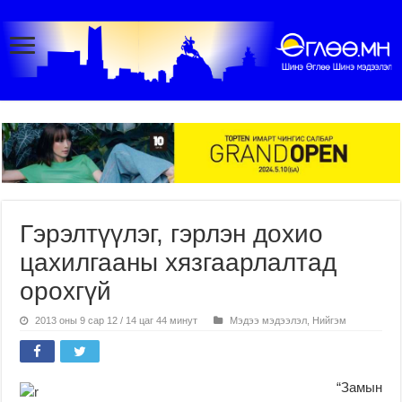
Гэрэлтүүлэг, гэрлэн дохио
цахилгааны хязгаарлалтад
орохгүй
2013 оны 9 сар 12 / 14 цаг 44 минут
Мэдээ мэдээлэл
,
Нийгэм
“Замын