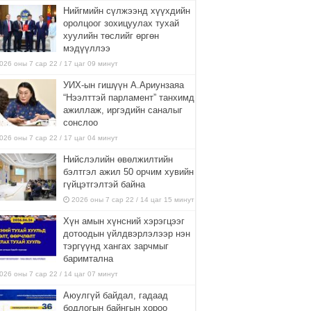
Нийгмийн сүлжээнд хүүхдийн
оролцоог зохицуулах тухай
хуулийн төслийг өргөн
мэдүүллээ
026 оны 7 сар 22 / 17 цаг 09 минут
УИХ-ын гишүүн А.Ариунзаяа
“Нээлттэй парламент” танхимд
ажиллаж, иргэдийн саналыг
сонслоо
026 оны 7 сар 22 / 17 цаг 04 минут
Нийслэлийн өвөлжилтийн
бэлтгэл ажил 50 орчим хувийн
гүйцэтгэлтэй байна
2026 оны 7 сар 22 / 14 цаг 15 минут
Хүн амын хүнсний хэрэгцээг
дотоодын үйлдвэрлэлээр нэн
тэргүүнд хангах зарчмыг
баримтална
026 оны 7 сар 22 / 14 цаг 07 минут
Аюулгүй байдал, гадаад
бодлогын байнгын хороо