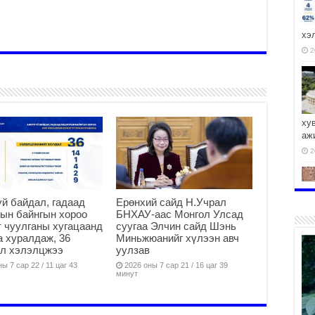
хэ
2
ху
аж
2
й байдал, гадаад
Ерөнхий сайд Н.Учрал
ын байнгын хороо
БНХАУ-аас Монгол Улсад
 чуулганы хугацаанд
суугаа Элчин сайд Шэнь
2
а хуралдаж, 36
Миньжюанийг хүлээн авч
ал хэлэлцжээ
уулзав
ы 7 сар 22 / 11 цаг 43
2026 оны 7 сар 21 / 16 цаг 39
минут