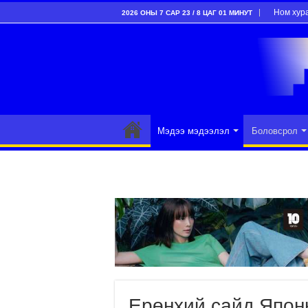
Ном хур
2026 ОНЫ 7 САР 23 / 8 ЦАГ 01 МИНУТ
Мэдээ мэдээлэл
Боловсрол
Ерөнхий сайд Япон