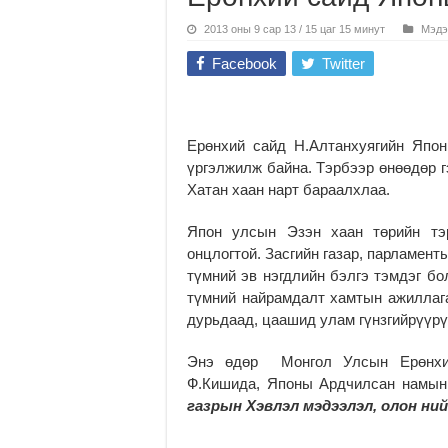
2013 оны 9 сар 13 / 15 цаг 15 минут
Мэдэ
Facebook
Twitter
Ерөнхий сайд Н.Алтанхуягийн Япо
үргэлжилж байна. Тэрбээр өнөөдөр г
Хатан хаан нарт бараалхлаа.
Япон улсын Эзэн хаан төрийн тэр
онцлогтой. Засгийн газар, парламент
түмний эв нэгдлийн бэлгэ тэмдэг бо
түмний найрамдалт хамтын ажиллага
дурьдаад, цаашид улам гүнзгийрүүрү
Энэ өдөр Монгол Улсын Ерөнхий
Ф.Кишида, Японы Ардчилсан намын
газрын Хэвлэл мэдээлэл, олон ни