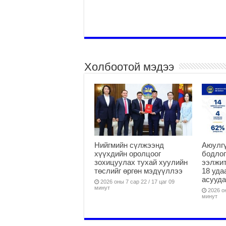
Холбоотой мэдээ
Нийгмийн сүлжээнд
Аюулгү
хүүхдийн оролцоог
бодлог
зохицуулах тухай хуулийн
ээлжит
төслийг өргөн мэдүүллээ
18 уда
асууд
2026 оны 7 сар 22 / 17 цаг 09
минут
2026 он
минут