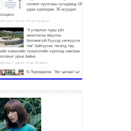
ээлжит чуулганы хугацаанд 18
удаа хуралдаж, 36 асуудал
лэлцжээ
026 оны 7 сар 22 / 11 цаг 43 минут
“4 улирлын турш үйл
ажиллагаа явуулах
боломжтой-Хүүхэд хөгжүүлэх
төв” байгуулах төсөлд төр,
вийн хэвшлийн түншлэлийн хүрээнд хамтран
иллахыг урьж байна
026 оны 7 сар 22 / 9 цаг 28 минут
Б.Пүрэвдагва: “Урт цагаан”-ыг
залуучууд чөлөөт цагаа
өнгөрүүлдэг, жуулчид зорьж
ирдэг цэг болгоно
026 оны 7 сар 21 / 16 цаг 47 минут
Тусгай замын автобус /BRT/
төслийн удирдах хорооны
ээлжит хуралдаан боллоо
2026 оны 7 сар 21 / 16 цаг 43 минут
Ерөнхий сайд Н.Учрал БНХАУ-