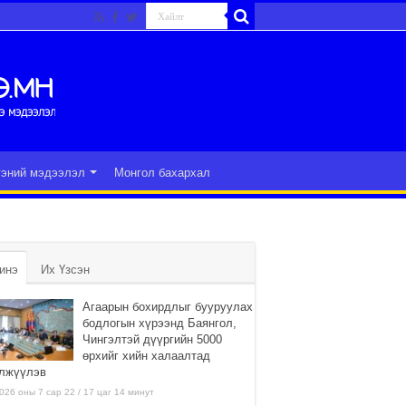
гэний мэдээлэл
Монгол бахархал
инэ
Их Үзсэн
Агаарын бохирдлыг бууруулах
бодлогын хүрээнд Баянгол,
Чингэлтэй дүүргийн 5000
өрхийг хийн халаалтад
лжүүлэв
026 оны 7 сар 22 / 17 цаг 14 минут