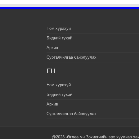
Ном хурахуй
Бидний тухай
Архив
Сурталчилгаа байрлуулах
FH
Ном хурахуй
Бидний тухай
Архив
Сурталчилгаа байрлуулах
@2023 -Өглөө.мн Зохиогчийн эрх хуулиар ха