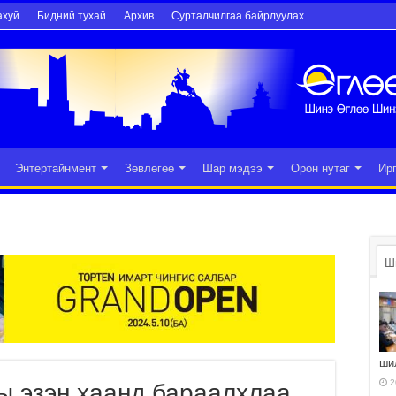
ахуй
Бидний тухай
Архив
Сурталчилгаа байрлуулах
Энтертайнмент
Зөвлөгөө
Шар мэдээ
Орон нутаг
Ир
Ш
ши
2
ы эзэн хаанд бараалхлаа