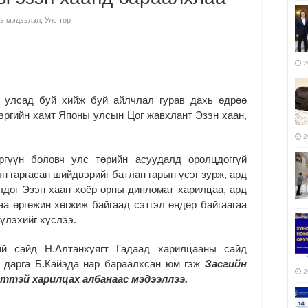
э мэдээлэл
,
Улс төр
2
н улсад буй хийж буй айлчлал гурав дахь өдрөө
эргийн хамт Японы улсын Цог жавхлант Эзэн хаан,
2
гүүн боловч улс төрийн асуудалд оролцдоггүй
ын гаргасан шийдвэрийг батлан гарын үсэг зурж, ард
лдог Эзэн хаан хоёр орны дипломат харилцаа, ард
а өргөжин хөгжиж байгаад сэтгэл өндөр байгаагаа
үлэхийг хүслээ.
 сайд Н.Алтанхуягт Гадаад харилцааны сайд
 дарга Б.Кайэда нар бараалхсан юм гэж
Засгийн
2
йттэй харилцах албанаас мэдээллээ.