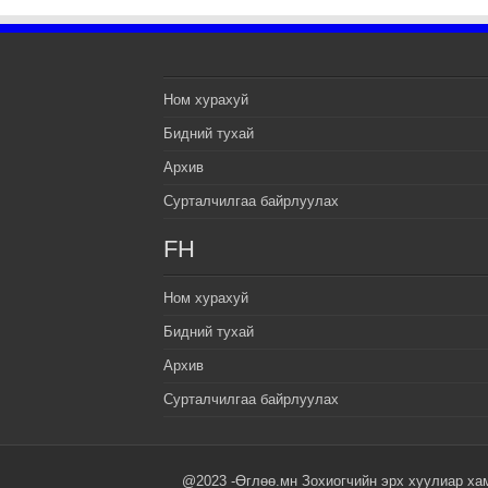
Ном хурахуй
Бидний тухай
Архив
Сурталчилгаа байрлуулах
FH
Ном хурахуй
Бидний тухай
Архив
Сурталчилгаа байрлуулах
@2023 -Өглөө.мн Зохиогчийн эрх хуулиар ха