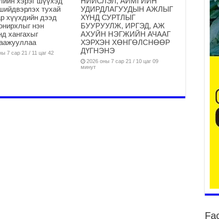
лийн хэрэг шүүхэд
НИЙСЛЭЛ, АЙМГИЙН
шийдвэрлэх тухай
УДИРДЛАГУУДЫН АЖЛЫГ
р хүүхдийн дээд
ХҮНД СУРТЛЫГ
онирхлыг нэн
БУУРУУЛЖ, ИРГЭД, АЖ
нд хангахыг
АХУЙН НЭГЖИЙН АЧААГ
гаажууллаа
ХЭРХЭН ХӨНГӨЛСНӨӨР
ба
ДҮГНЭНЭ
ы 7 сар 21 / 11 цаг 42
та
2026 оны 7 сар 21 / 10 цаг 09
минут
2
Б.
аж
уя
2
“С
да
ду
2
Мо
бү
ни
2
Fa
Тө