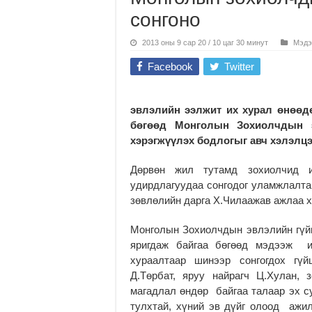
сонгоно
2013 оны 9 сар 20 / 10 цаг 30 минут
Мэдэ
Facebook
Twitter
эвлэлийн ээлжит их хурал өнөөд
бөгөөд Монголын Зохиолчдын э
хэрэгжүүлэх бодлогыг авч хэлэлцэ
Дөрвөн жил тутамд зохиолчид 
удирдлагуудаа сонгодог уламжлалта
зөвлөлийн дарга Х.Чилаажав ажлаа х
Монголын Зохиолчдын эвлэлийн гүй
яригдаж байгаа бөгөөд мэдээж и
хураалтаар шинээр сонгогдох гүй
Д.Төрбат, яруу найрагч Ц.Хулан, 
магадлал өндөр байгаа талаар эх с
тулхтай, хүний эв дүйг олоод ажи