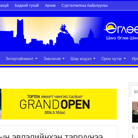
рахуй
Бидний тухай
Архив
Сурталчилгаа байрлуулах
Энтертайнмент
Зөвлөгөө
Шар мэдээ
Орон нутаг
Ир
Ш
2
ын эвлэлийнхэн тэргүүнээ