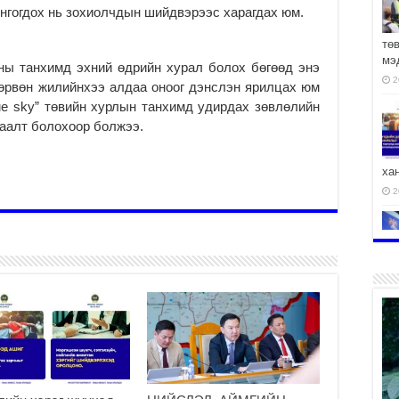
онгогдох нь зохиолчдын шийдвэрээс харагдах юм.
тө
мэ
ны танхимд эхний өдрийн хурал болох бөгөөд энэ
2
дөрвөн жилийнхээ алдаа оноог дэнслэн ярилцах юм
lue sky” төвийн хурлын танхимд удирдах зөвлөлийн
раалт болохоор болжээ.
ха
2
2
АЧ
2