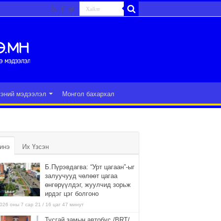
гэний мэдээлэл
Монгол бахархал
инэ
Их Үзсэн
Б.Пүрэвдагва: “Урт цагаан”-ыг
залуучууд чөлөөт цагаа
өнгөрүүлдэг, жуулчид зорьж
ирдэг цэг болгоно
026 оны 7 сар 21 / 16 цаг 47 минут
Тусгай замын автобус /BRT/