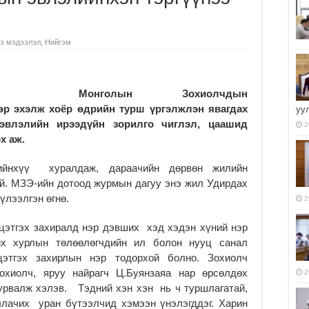
э мэдээлэл
,
Нийгэм
Монголын Зохиолчдын
өр эхэлж хоёр өдрийн турш үргэлжлэн явагдах
уу
влэлийн ирээдүйн зорилго чиглэл, цаашид
2
х аж.
ийнхүү хуралдаж, дараачийн дөрвөн жилийн
й. МЗЭ-ийн дотоод журмын дагуу энэ жил Удирдах
үлээлгэн өгнө.
2
цэтгэх захиралд нэр дэвших хэд хэдэн хүний нэр
х хурлын төлөөлөгчдийн ил болон нууц санал
цэтгэх захирлын нэр тодорхой болно. Зохиолч
зохиолч, яруу найрагч Ц.Буянзаяа нар өрсөлдөх
2
урвалж хэлэв. Тэдний хэн хэн нь ч туршлагатай,
ллачих уран бүтээлчид хэмээн үнэлэгддэг. Харин