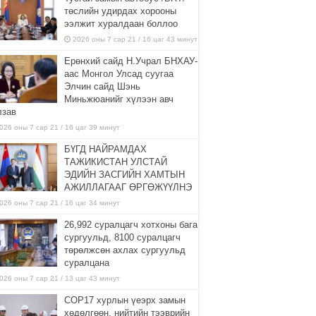
төслийн удирдах хорооны
ээлжит хуралдаан боллоо
2026 оны 7 сар 21 / 16 цаг 43 минут
Ерөнхий сайд Н.Учрал БНХАУ-
аас Монгол Улсад суугаа
Элчин сайд Шэнь
Миньжюанийг хүлээн авч
лзав
026 оны 7 сар 21 / 16 цаг 39 минут
БҮГД НАЙРАМДАХ
ТАЖИКИСТАН УЛСТАЙ
ЭДИЙН ЗАСГИЙН ХАМТЫН
АЖИЛЛАГААГ ӨРГӨЖҮҮЛНЭ
026 оны 7 сар 21 / 16 цаг 34 минут
26,992 суралцагч хотхоны бага
сургуульд, 8100 суралцагч
төрөлжсөн ахлах сургуульд
суралцана
026 оны 7 сар 21 / 13 цаг 43 минут
COP17 хурлын үеэрх замын
хөдөлгөөн, нийтийн тээврийн