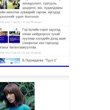
зохицуулалт, сургууль,
цэцэрлэг, зах, худалдааны
вийн ажиллах хуваарийг гаргаж, иргэдэд
дээлэхийг үүрэг болголоо
026 оны 7 сар 21 / 11 цаг 59 минут
Гэр бүлийн хэрэг шүүхэд
хянан шийдвэрлэх тухай
хуулиар хүүхдийн дээд ашиг
сонирхлыг нэн тэргүүнд
нгахыг баталгаажууллаа
026 оны 7 сар 21 / 11 цаг 42 минут
Б.Пүрэвдагва: “Туул-1”
коллекторыг ашиглалтад
оруулж байж бид гэр
хорооллыг барилгажуулна
026 оны 7 сар 21 / 10 цаг 15 минут
НИЙСЛЭЛ, АЙМГИЙН
УДИРДЛАГУУДЫН АЖЛЫГ
ХҮНД СУРТЛЫГ БУУРУУЛЖ,
ИРГЭД, АЖ АХУЙН НЭГЖИЙН
ААГ ХЭРХЭН ХӨНГӨЛСНӨӨР ДҮГНЭНЭ
026 оны 7 сар 21 / 10 цаг 09 минут