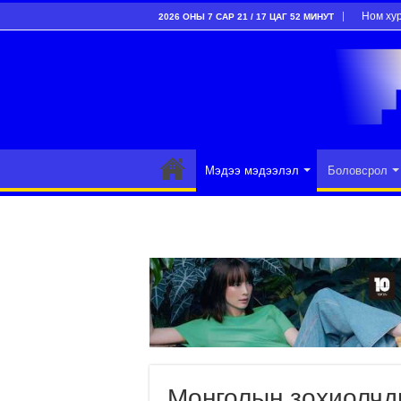
Ном ху
2026 ОНЫ 7 САР 21 / 17 ЦАГ 52 МИНУТ
Мэдээ мэдээлэл
Боловсрол
Монголын зохиолчд