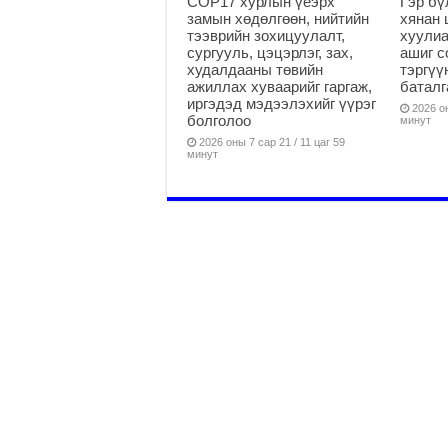
COP17 хурлын үеэрх
Гэр бү
замын хөдөлгөөн, нийтийн
хянан 
тээврийн зохицуулалт,
хуулиа
сургууль, цэцэрлэг, зах,
ашиг с
худалдааны төвийн
тэргүү
ажиллах хуваарийг гаргаж,
батал
иргэдэд мэдээлэхийг үүрэг
2026 он
болголоо
минут
2026 оны 7 сар 21 / 11 цаг 59
минут