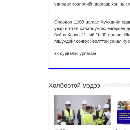
удирдах зөвлөлийн даргаар хэн нь с
Өнөөдөр 11:00 цагаас Хүүхдийн орд
үеэр илтгэл хэлэлцүүлж, өнгөрсөн 
байна.Харин 21-ний 10:00 цагаас “B
гишүүдийг сонгох нээлттэй санал ху
эх сурвалж: урлаг.мн
Холбоотой мэдээ