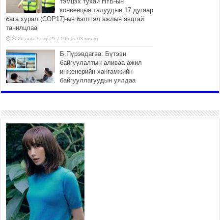
тэмцэх тухай НҮБ-ын
конвенцын талуудын 17 дугаар
бага хурал (СОР17)-ын бэлтгэл ажлын явцтай
танилцлаа
2026 оны 7 сар 21 / 10 цаг 03 минут
Б.Пүрэвдагва: Бүтээн
байгуулалтын аливаа ажил
инженерийн хангамжийн
байгууллагуудын уялдаа
холбоогүйгээс саатах ёсгүй
2026 оны 7 сар 20 / 17 цаг 21 минут
“Сэлбэ 20 минутын хот”
төслийн анхны 12 давхар
барилгын үндсэн карказ,
цутгалтын ажил дууслаа
2026 оны 7 сар 20 / 17 цаг 17 минут
Мопед, скүүтер, тэдгээртэй
адилтгах үзүүлэлт бүхий
тээврийн хэрэгсэлтэй
холбоотой нийслэлийн засаг
дарга захирамж гаргалаа
2026 оны 7 сар 20 / 17 цаг 11 минут