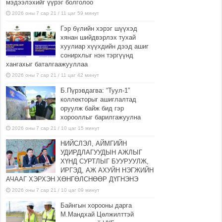
мэдээлэхийг үүрэг болголоо
2026 оны 7 сар 21 / 11 цаг 59 минут
Гэр бүлийн хэрэг шүүхэд
хянан шийдвэрлэх тухай
хуулиар хүүхдийн дээд ашиг
сонирхлыг нэн тэргүүнд
хангахыг баталгаажууллаа
2026 оны 7 сар 21 / 11 цаг 42 минут
Б.Пүрэвдагва: “Туул-1”
коллекторыг ашиглалтад
оруулж байж бид гэр
хорооллыг барилгажуулна
2026 оны 7 сар 21 / 10 цаг 15 минут
НИЙСЛЭЛ, АЙМГИЙН
УДИРДЛАГУУДЫН АЖЛЫГ
ХҮНД СУРТЛЫГ БУУРУУЛЖ,
ИРГЭД, АЖ АХУЙН НЭГЖИЙН
АЧААГ ХЭРХЭН ХӨНГӨЛСНӨӨР ДҮГНЭНЭ
2026 оны 7 сар 21 / 10 цаг 09 минут
Байнгын хорооны дарга
М.Мандхай Цөлжилттэй