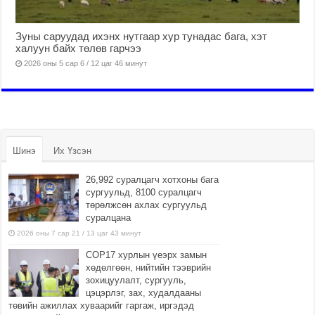
Зуны саруудад ихэнх нутгаар хур тунадас бага, хэт
халуун байх төлөв гарчээ
2026 оны 5 сар 6 / 12 цаг 46 минут
Шинэ
Их Үзсэн
26,992 суралцагч хотхоны бага
сургуульд, 8100 суралцагч
төрөлжсөн ахлах сургуульд
суралцана
2026 оны 7 сар 21 / 13 цаг 43 минут
COP17 хурлын үеэрх замын
хөдөлгөөн, нийтийн тээврийн
зохицуулалт, сургууль,
цэцэрлэг, зах, худалдааны
төвийн ажиллах хуваарийг гаргаж, иргэдэд