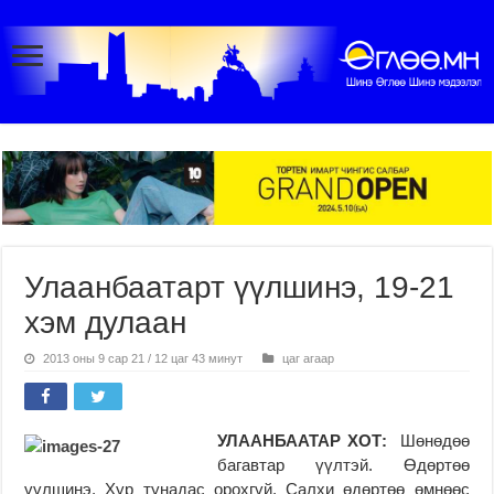
Улаанбаатарт үүлшинэ, 19-21
хэм дулаан
2013 оны 9 сар 21 / 12 цаг 43 минут
цаг агаар
УЛААНБААТАР ХОТ:
Шөнөдөө
багавтар үүлтэй. Өдөртөө
үүлшинэ. Хур тунадас орохгүй. Салхи өдөртөө өмнөөс