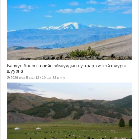
Баруун болон төвийн аймгуудын нутгаар хүчтэй шуурга
шуурна
2026 оны 5 сар 12 / 10 цаг 33 минут