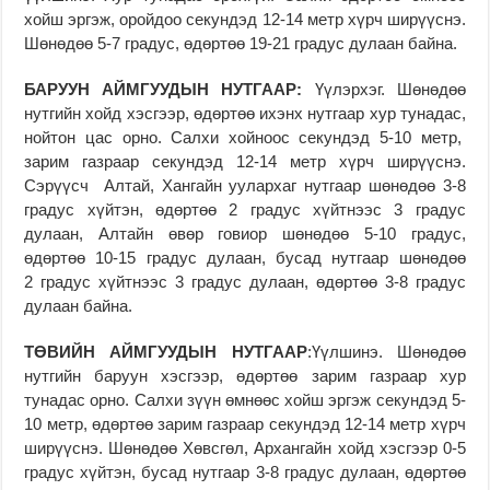
хойш эргэж, оройдоо секундэд 12-14 метр хүрч ширүүснэ.
Шөнөдөө 5-7 градус, өдөртөө 19-21 градус дулаан байна.
БАРУУН АЙМГУУДЫН НУТГААР:
Үүлэрхэг. Шөнөдөө
нутгийн хойд хэсгээр, өдөртөө ихэнх нутгаар хур тунадас,
нойтон цас орно. Салхи хойноос секундэд 5-10 метр,
зарим газраар секундэд 12-14 метр хүрч ширүүснэ.
Сэрүүсч Алтай, Хангайн уулархаг нутгаар шөнөдөө 3-8
градус хүйтэн, өдөртөө 2 градус хүйтнээс 3 градус
дулаан, Алтайн өвөр говиор шөнөдөө 5-10 градус,
өдөртөө 10-15 градус дулаан, бусад нутгаар шөнөдөө
2 градус хүйтнээс 3 градус дулаан, өдөртөө 3-8 градус
дулаан байна.
ТӨВИ
ЙН АЙМГУУДЫН НУТГААР
:
Үүлшинэ. Шөнөдөө
нутгийн баруун хэсгээр, өдөртөө зарим газраар хур
тунадас орно. Салхи зүүн өмнөөс хойш эргэж секундэд 5-
10 метр, өдөртөө зарим газраар секундэд 12-14 метр хүрч
ширүүснэ. Шөнөдөө Хөвсгөл, Архангайн хойд хэсгээр 0-5
градус хүйтэн, бусад нутгаар 3-8 градус дулаан, өдөртөө