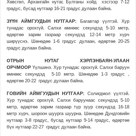
Хөвсгөл, Архангайн нутаг, Булганы хойд хэсгээр 7-12
градус, бусад нутгаар 16-21 градус дулаан байна.
ЗҮҮН АЙМГУУДЫН НУТГААР:
Багавтар үүлтэй. Хур
тунадас орохгүй. Салхи өмнөөс секундэд 5-10 метр,
өдөртөө зарим газраар секундэд 12-14 метр хүрч
ширүүснэ. Шөнөдөө 1-6 градус дулаан, өдөртөө 20-25
градус дулаан байна.
ОТРЫН НУТАГ ХЭРЛЭНБАЯН-УЛААН
ОРЧМООР
Үүлшинэ. Хур тунадас орохгүй. Салхи баруун
өмнөөс секундэд 5-10 метр. Шөнөдөө 1-3 градус ,
өдөртөө 20-22 градус дулаан байна.
Г
ОВИЙН АЙМГУУДЫН НУТГААР:
Солигдмол үүлтэй.
Хур тунадас орохгүй. Салхи баруунаас секундэд 5-10
метр, өдөртөө зарим газраар түр зуур секундэд 16-18
метр хүрч, шороон шуурга шуурна. Шөнөдөө Дундговийн
нутгаар 3-8 градус, бусад нутгаар 9-14 градус, өдөртөө
бүх нутгаар 22-27 градус дулаан байна.