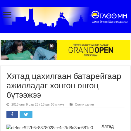
Хятад цахилгаан батарейгаар
ажилладаг хөнгөн онгоц
бүтээжээ
2013 оны 9 сар 23 / 13 цаг 58 минут
Сонин хачин
Хятад