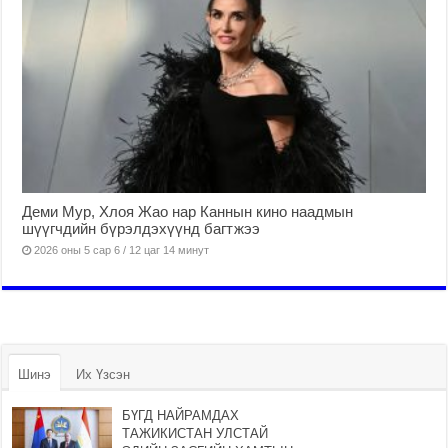
Деми Мур, Хлоя Жао нар Каннын кино наадмын
шүүгчдийн бүрэлдэхүүнд багтжээ
2026 оны 5 сар 6 / 12 цаг 14 минут
Шинэ
Их Үзсэн
БҮГД НАЙРАМДАХ
ТАЖИКИСТАН УЛСТАЙ