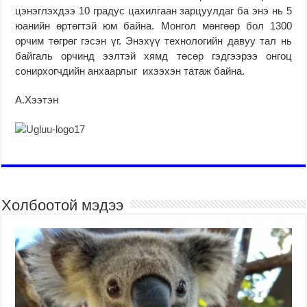
цэнэглэхдээ 10 градус цахилгаан зарцуулдаг ба энэ нь 5
юанийн өртөгтэй юм байна. Монгол мөнгөөр бол 1300
орчим төгрөг гэсэн үг. Энэхүү технологийн давуу тал нь
байгаль орчинд ээлтэй хямд төсөр гэдгээрээ онгоц
сонирхогчдийн анхаарлыг ихээхэн татаж байна.
А.Хээтэн
Холбоотой мэдээ