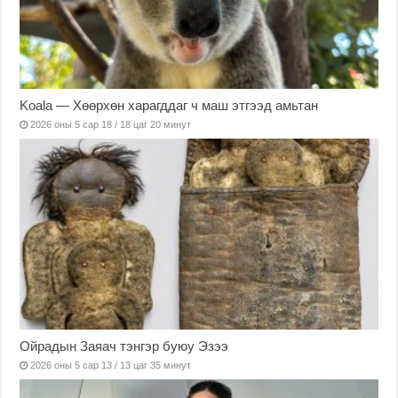
Koala — Хөөрхөн харагддаг ч маш этгээд амьтан
2026 оны 5 сар 18 / 18 цаг 20 минут
Ойрадын Заяач тэнгэр буюу Эзээ
2026 оны 5 сар 13 / 13 цаг 35 минут