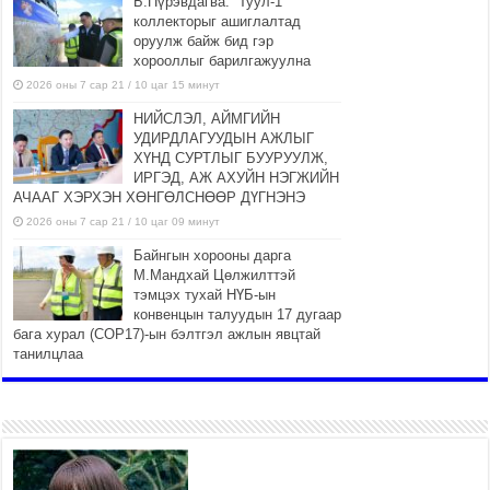
Б.Пүрэвдагва: “Туул-1”
коллекторыг ашиглалтад
оруулж байж бид гэр
хорооллыг барилгажуулна
2026 оны 7 сар 21 / 10 цаг 15 минут
НИЙСЛЭЛ, АЙМГИЙН
УДИРДЛАГУУДЫН АЖЛЫГ
ХҮНД СУРТЛЫГ БУУРУУЛЖ,
ИРГЭД, АЖ АХУЙН НЭГЖИЙН
АЧААГ ХЭРХЭН ХӨНГӨЛСНӨӨР ДҮГНЭНЭ
2026 оны 7 сар 21 / 10 цаг 09 минут
Байнгын хорооны дарга
М.Мандхай Цөлжилттэй
тэмцэх тухай НҮБ-ын
конвенцын талуудын 17 дугаар
бага хурал (СОР17)-ын бэлтгэл ажлын явцтай
танилцлаа
2026 оны 7 сар 21 / 10 цаг 03 минут
Б.Пүрэвдагва: Бүтээн
байгуулалтын аливаа ажил
инженерийн хангамжийн
байгууллагуудын уялдаа