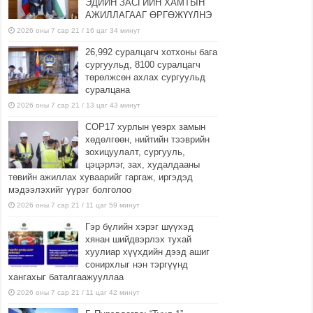
ЭДИЙН ЗАСГИЙН ХАМТЫН
АЖИЛЛАГААГ ӨРГӨЖҮҮЛНЭ
2026 оны 7 сар 21 / 16 цаг 34 минут
26,992 суралцагч хотхоны бага
сургуульд, 8100 суралцагч
төрөлжсөн ахлах сургуульд
суралцана
2026 оны 7 сар 21 / 13 цаг 43 минут
COP17 хурлын үеэрх замын
хөдөлгөөн, нийтийн тээврийн
зохицуулалт, сургууль,
цэцэрлэг, зах, худалдааны
төвийн ажиллах хуваарийг гаргаж, иргэдэд
мэдээлэхийг үүрэг болголоо
2026 оны 7 сар 21 / 11 цаг 59 минут
Гэр бүлийн хэрэг шүүхэд
хянан шийдвэрлэх тухай
хуулиар хүүхдийн дээд ашиг
сонирхлыг нэн тэргүүнд
хангахыг баталгаажууллаа
2026 оны 7 сар 21 / 11 цаг 42 минут