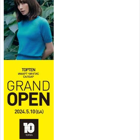
холбоогүйгээс саатах ёсгүй
2026 оны 7 сар 20 / 17 цаг 21 минут
“Сэлбэ 20 минутын хот”
төслийн анхны 12 давхар
барилгын үндсэн карказ,
цутгалтын ажил дууслаа
2026 оны 7 сар 20 / 17 цаг 17 минут
Мопед, скүүтер, тэдгээртэй адилтгах үзүүлэлт
бүхий тээврийн хэрэгсэлтэй холбоотой
нийслэлийн засаг дарга захирамж гаргалаа
2026 оны 7 сар 20 / 17 цаг 11 минут
Төв цэвэрлэх байгууламжид хоногт дунджаар 3
тонн хатуу хог хаягдал ирж байна
2026 оны 7 сар 20 / 12 цаг 06 минут
“Эхийн алдар” одонгийн шаардлагыг
хөнгөрүүллээ
2026 оны 7 сар 20 / 11 цаг 51 минут
“Жил бүрийн өвөл, жил бүрийн ижил асуудал”
2026 оны 7 сар 20 / 11 цаг 16 минут
Б.Пүрэвдагва: Нийслэлд хийх бүх замыг ус