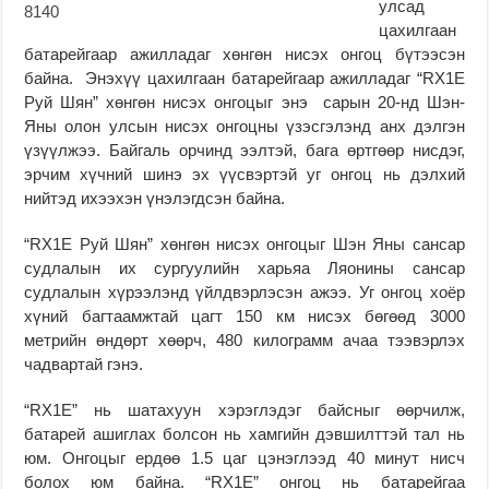
улсад
цахилгаан
батарейгаар ажилладаг хөнгөн нисэх онгоц бүтээсэн
байна. Энэхүү цахилгаан батарейгаар ажилладаг “RX1E
Руй Шян” хөнгөн нисэх онгоцыг энэ сарын 20-нд Шэн-
Яны олон улсын нисэх онгоцны үзэсгэлэнд анх дэлгэн
үзүүлжээ. Байгаль орчинд ээлтэй, бага өртгөөр нисдэг,
эрчим хүчний шинэ эх үүсвэртэй уг онгоц нь дэлхий
нийтэд ихээхэн үнэлэгдсэн байна.
“RX1E Руй Шян” хөнгөн нисэх онгоцыг Шэн Яны сансар
судлалын их сургуулийн харьяа Ляонины сансар
судлалын хүрээлэнд үйлдвэрлэсэн ажээ. Уг онгоц хоёр
хүний багтаамжтай цагт 150 км нисэх бөгөөд 3000
метрийн өндөрт хөөрч, 480 килограмм ачаа тээвэрлэх
чадвартай гэнэ.
“RX1E” нь шатахуун хэрэглэдэг байсныг өөрчилж,
батарей ашиглах болсон нь хамгийн дэвшилттэй тал нь
юм. Онгоцыг ердөө 1.5 цаг цэнэглээд 40 минут нисч
болох юм байна. “RX1E” онгоц нь батарейгаа