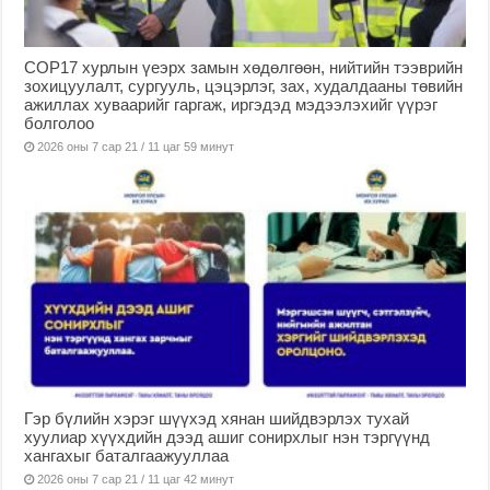
COP17 хурлын үеэрх замын хөдөлгөөн, нийтийн тээврийн
зохицуулалт, сургууль, цэцэрлэг, зах, худалдааны төвийн
ажиллах хуваарийг гаргаж, иргэдэд мэдээлэхийг үүрэг
болголоо
2026 оны 7 сар 21 / 11 цаг 59 минут
Гэр бүлийн хэрэг шүүхэд хянан шийдвэрлэх тухай
хуулиар хүүхдийн дээд ашиг сонирхлыг нэн тэргүүнд
хангахыг баталгаажууллаа
2026 оны 7 сар 21 / 11 цаг 42 минут