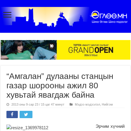
“Амгалан” дулааны станцын
газар шорооны ажил 80
хувьтай явагдаж байна
2013 оны 9 сар 23 / 15 цаг 47 минут
Мэдээ мэдээлэл
,
Нийгэм
Эрчим хүчний