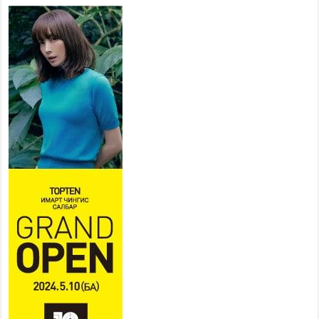
хангахыг баталгаажууллаа
2026 оны 7 сар 21 / 11 цаг 42 минут
Б.Пүрэвдагва: “Туул-1”
коллекторыг ашиглалтад
оруулж байж бид гэр
хорооллыг барилгажуулна
2026 оны 7 сар 21 / 10 цаг 15 минут
НИЙСЛЭЛ, АЙМГИЙН
УДИРДЛАГУУДЫН АЖЛЫГ
ХҮНД СУРТЛЫГ БУУРУУЛЖ,
ИРГЭД, АЖ АХУЙН НЭГЖИЙН
АЧААГ ХЭРХЭН ХӨНГӨЛСНӨӨР ДҮГНЭНЭ
2026 оны 7 сар 21 / 10 цаг 09 минут
Байнгын хорооны дарга М.Мандхай Цөлжилттэй
тэмцэх тухай НҮБ-ын конвенцын талуудын 17
дугаар бага хурал (СОР17)-ын бэлтгэл ажлын
явцтай танилцлаа
2026 оны 7 сар 21 / 10 цаг 03 минут
Б.Пүрэвдагва: Бүтээн байгуулалтын аливаа
ажил инженерийн хангамжийн байгууллагуудын
уялдаа холбоогүйгээс саатах ёсгүй