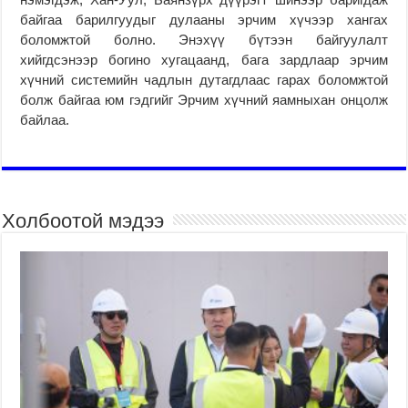
байгаа барилгуудыг ду­лааны эрчим хүчээр хан­гах
боломжтой болно. Энэ­хүү бүтээн байгуулалт
хийгдсэнээр богино хуга­цаанд, бага зардлаар эрчим
хүчний системийн чадлын дутагдлаас гарах боломжтой
болж байгаа юм гэдгийг Эрчим хүчний яамныхан онцолж
байлаа.
Холбоотой мэдээ