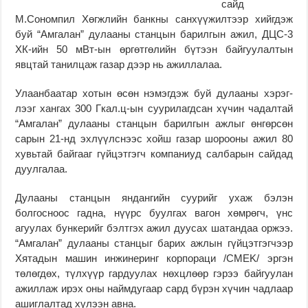
сайд
М.Сономпил Хөгжлийн банкны санхүүжилтээр хийг­дэж
буй “Амгалан” ду­лааны станцын барилгын ажил, ДЦС-3
ХК-ийн 50 мВт-ын өргөтгөлийн бүтээн байгуулалтын
явцтай танил­цаж газар дээр нь ажил­лалаа.
Улаанбаатар хотын өсөн нэмэгдэж буй дулааны хэрэг­
лээг хангах 300 Гкал.ц-ын суурилагдсан хүчин чадалтай
“Амгалан” дулаа­ны станцын барилгын аж­лыг өнгөрсөн
сарын 21-нд эхлүүлснээс хойш газар шорооны ажил 80
хувьтай байгааг гүйцэтгэгч компа­ниуд салбарын сайдад
дуулгалаа.
Дулааны станцын яндан­гийн суурийг ухаж бэлэн
болгосноос гадна, нүүрс буулгах вагон хөмрөгч, үнс
агуулах бункерийг бэлтгэх ажил дуусах шатандаа оржээ.
“Амгалан” дулааны станцыг барих ажлын гүйцэтгэгчээр
Хятадын машин инжинеринг корпораци /CMEK/ эргэн
төлөгдөх, түлхүүр гар­дуулах нөхцлөөр гэрээ бай­гуулан
ажиллаж ирэх оны наймдугаар сард бүрэн хү­чин чадлаар
ашиглалтад хүлээн авна.