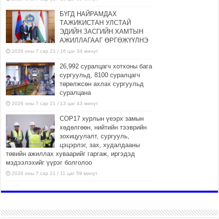
БҮГД НАЙРАМДАХ
ТАЖИКИСТАН УЛСТАЙ
ЭДИЙН ЗАСГИЙН ХАМТЫН
АЖИЛЛАГААГ ӨРГӨЖҮҮЛНЭ
2026 оны 7 сар 21 / 16 цаг 34 минут
26,992 суралцагч хотхоны бага
сургуульд, 8100 суралцагч
төрөлжсөн ахлах сургуульд
суралцана
2026 оны 7 сар 21 / 13 цаг 43 минут
COP17 хурлын үеэрх замын
хөдөлгөөн, нийтийн тээврийн
зохицуулалт, сургууль,
цэцэрлэг, зах, худалдааны
төвийн ажиллах хуваарийг гаргаж, иргэдэд
мэдээлэхийг үүрэг болголоо
2026 оны 7 сар 21 / 11 цаг 59 минут
Гэр бүлийн хэрэг шүүхэд
хянан шийдвэрлэх тухай
хуулиар хүүхдийн дээд ашиг
сонирхлыг нэн тэргүүнд