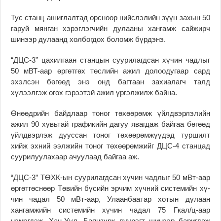
Тус станц ашиглалтад орсноор нийслэлийн зүүн захын 50
гаруй мянган хэрэглэгчийн дулааны хангамж сайжирч
шинээр дулаанд холбогдох боломж бүрдэнэ.
“ДЦС-3” цахилгаан стан­цын суурилагдсан хүчин чадлыг
50 мВТ-аар өргөтгөх төслийн ажил долоодугаар сард
эхэлсэн бөгөөд энэ онд багтаан захиалагч талд
хүлээлгэж өгөх гэрээтэй ажил үргэлжилж байна.
Өнөөд­рийн байдлаар тоног төхөөрөмж үйлдвэрлэлийн
ажил 90 хувьтай графикийн дагуу явагдаж байгаа бөгөөд
үйлдвэрлэж дууссан тоног төхөөрөмжүүдэд туршилт
хийж эхний ээлжийн тоног төхөөрөмжийг ДЦС-4 станцад
суурилуулахаар ачуулаад байгаа аж.
“ДЦС-3” ТӨХК-ын суу­рилагдсан хүчин чадлыг 50 мВт-аар
өргөтгөснөөр Төвийн бүсийн эрчим хүчний системийн хү­
чин чадал 50 мВт-аар, Улаанбаатар хотын дулаан
хангамжийн системийн хү­чин чадал 75 Гкал/ц-аар
нэмэгдэж, Хан-Уул, Баян­­­зүрх дүүрэгт шинээр бариг­даж