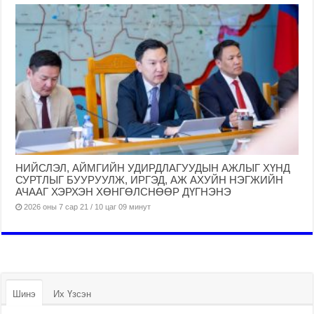
НИЙСЛЭЛ, АЙМГИЙН УДИРДЛАГУУДЫН АЖЛЫГ ХҮНД
СУРТЛЫГ БУУРУУЛЖ, ИРГЭД, АЖ АХУЙН НЭГЖИЙН
АЧААГ ХЭРХЭН ХӨНГӨЛСНӨӨР ДҮГНЭНЭ
2026 оны 7 сар 21 / 10 цаг 09 минут
Шинэ
Их Үзсэн