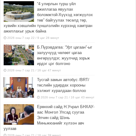
“4 улирлын турш үйл
ажиллагаа явуулах
боломжтой-Хүүхэд хөгжүүлэх
төв” байгуулах төсөлд төр,
хувийн хэвшлийн түншлэлийн хүрээнд хамтран
ажиллахыг урьж байна
2026 оны 7 сар 22 / 9 цаг 28 минут
Б.Пүрэвдагва: “Урт цагаан”-ыг
залуучууд чөлөөт цагаа
өнгөрүүлдэг, жуулчид зорьж
ирдэг цэг болгоно
2026 оны 7 сар 21 / 16 цаг 47 минут
Тусгай замын автобус /BRT/
төслийн удирдах хорооны
ээлжит хуралдаан боллоо
2026 оны 7 сар 21 / 16 цаг 43 минут
Ерөнхий сайд Н.Учрал БНХАУ-
аас Монгол Улсад суугаа
Элчин сайд Шэнь
Миньжюанийг хүлээн авч
уулзав
2026 оны 7 сар 21 / 16 цаг 39 минут