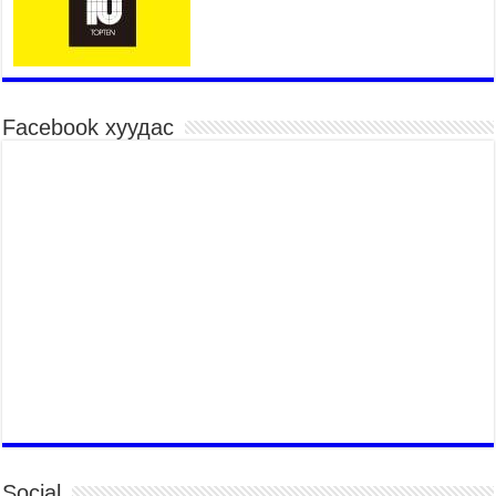
2026 оны 7 сар 20 / 17 цаг 21 минут
“Сэлбэ 20 минутын хот” төслийн анхны 12
давхар барилгын үндсэн карказ, цутгалтын ажил
дууслаа
2026 оны 7 сар 20 / 17 цаг 17 минут
Facebook хуудас
Мопед, скүүтер, тэдгээртэй адилтгах үзүүлэлт
бүхий тээврийн хэрэгсэлтэй холбоотой
нийслэлийн засаг дарга захирамж гаргалаа
2026 оны 7 сар 20 / 17 цаг 11 минут
Төв цэвэрлэх байгууламжид хоногт дунджаар 3
тонн хатуу хог хаягдал ирж байна
2026 оны 7 сар 20 / 12 цаг 06 минут
“Эхийн алдар” одонгийн шаардлагыг
хөнгөрүүллээ
2026 оны 7 сар 20 / 11 цаг 51 минут
“Жил бүрийн өвөл, жил бүрийн ижил асуудал”
2026 оны 7 сар 20 / 11 цаг 16 минут
Б.Пүрэвдагва: Нийслэлд хийх бүх замыг ус
зайлуулах хоолойтой, явган хүний болон дугуйн
Social