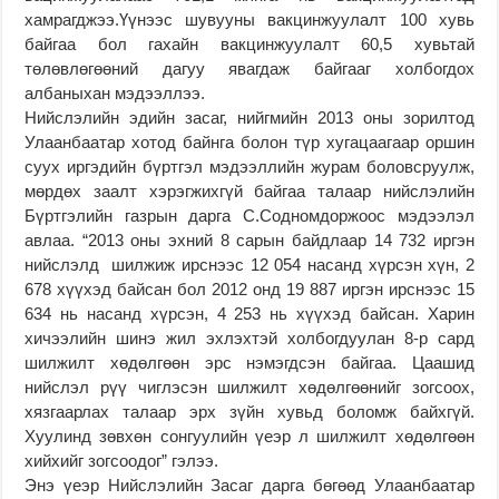
хамрагджээ.Үүнээс шувууны вакцинжуулалт 100 хувь
байгаа бол гахайн вакцинжуулалт 60,5 хувьтай
төлөвлөгөөний дагуу явагдаж байгааг холбогдох
албаныхан мэдээллээ.
Нийслэлийн эдийн засаг, нийгмийн 2013 оны зорилтод
Улаанбаатар хотод байнга болон түр хугацаагаар оршин
суух иргэдийн бүртгэл мэдээллийн журам боловсруулж,
мөрдөх заалт хэрэгжихгүй байгаа талаар нийслэлийн
Бүртгэлийн газрын дарга С.Содномдоржоос мэдээлэл
авлаа. “2013 оны эхний 8 сарын байдлаар 14 732 иргэн
нийслэлд шилжиж ирснээс 12 054 насанд хүрсэн хүн, 2
678 хүүхэд байсан бол 2012 онд 19 887 иргэн ирснээс 15
634 нь насанд хүрсэн, 4 253 нь хүүхэд байсан. Харин
хичээлийн шинэ жил эхлэхтэй холбогдуулан 8-р сард
шилжилт хөдөлгөөн эрс нэмэгдсэн байгаа. Цаашид
нийслэл рүү чиглэсэн шилжилт хөдөлгөөнийг зогсоох,
хязгаарлах талаар эрх зүйн хувьд боломж байхгүй.
Хуулинд зөвхөн сонгуулийн үеэр л шилжилт хөдөлгөөн
хийхийг зогсоодог” гэлээ.
Энэ үеэр Нийслэлийн Засаг дарга бөгөөд Улаанбаатар