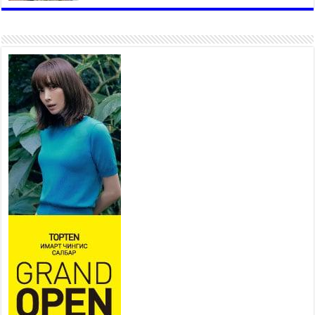
залуучууд чөлөөт цагаа
өнгөрүүлдэг, жуулчид зорьж
ирдэг цэг болгоно
2026 оны 7 сар 21 / 16 цаг 47 минут
Тусгай замын автобус /BRT/
төслийн удирдах хорооны
ээлжит хуралдаан боллоо
2026 оны 7 сар 21 / 16 цаг 43 минут
Ерөнхий сайд Н.Учрал БНХАУ-
аас Монгол Улсад суугаа
Элчин сайд Шэнь
Миньжюанийг хүлээн авч
уулзав
2026 оны 7 сар 21 / 16 цаг 39 минут
БҮГД НАЙРАМДАХ ТАЖИКИСТАН УЛСТАЙ
ЭДИЙН ЗАСГИЙН ХАМТЫН АЖИЛЛАГААГ
ӨРГӨЖҮҮЛНЭ
2026 оны 7 сар 21 / 16 цаг 34 минут
26,992 суралцагч хотхоны бага сургуульд, 8100
суралцагч төрөлжсөн ахлах сургуульд
суралцана