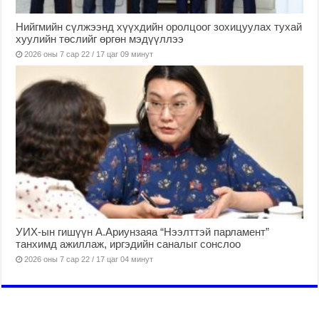
Нийгмийн сүлжээнд хүүхдийн оролцоог зохицуулах тухай
хуулийн төслийг өргөн мэдүүллээ
2026 оны 7 сар 22 / 17 цаг 09 минут
УИХ-ын гишүүн А.Ариунзаяа “Нээлттэй парламент”
танхимд ажиллаж, иргэдийн саналыг сонслоо
2026 оны 7 сар 22 / 17 цаг 04 минут