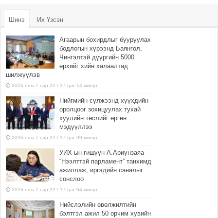
Шинэ
Их Үзсэн
Агаарын бохирдлыг бууруулах
бодлогын хүрээнд Баянгол,
Чингэлтэй дүүргийн 5000
өрхийг хийн халаалтад
шилжүүлэв
2026 оны 7 сар 22 / 17 цаг 14 минут
Нийгмийн сүлжээнд хүүхдийн
оролцоог зохицуулах тухай
хуулийн төслийг өргөн
мэдүүллээ
2026 оны 7 сар 22 / 17 цаг 09 минут
УИХ-ын гишүүн А.Ариунзаяа
“Нээлттэй парламент” танхимд
ажиллаж, иргэдийн саналыг
сонслоо
2026 оны 7 сар 22 / 17 цаг 04 минут
Нийслэлийн өвөлжилтийн
бэлтгэл ажил 50 орчим хувийн