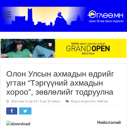
Олон Улсын ахмадын өдрийг
угтан “Тэргүүний ахмадын
хороо”, зөвлөлийг тодруулна
2013 оны 9 сар 24 / 9 цаг 02 минут
Мэдээ мэдээлэл
,
Нийгэм
Нийслэлий