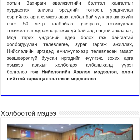
хотын Захирагч өвөлжилтийн бэлтгэл хангалтыг
хурдасгаж, аливаа эрсдлийг тогтоон, урьдчилан
сэргийлэх арга хэмжээ авах, албан байгууллага аж ахуйн
нэгж 50 метр талбайгаа цэвэрлэх, тохижуулах
тохижилтын журам хэрэгжихгүй байгаад онцгой анхаарах,
Мод тарих үндэсний өдөр болох гэж байгаатай
холбогдуулан төлөвлөгөө, зураг гаргаж ажиллах,
Нийслэлийн иргэдэд өмчлүүлэхээр төлөвлөсөн газарт
зөвшөөрөлгүй буусан иргэдийг нүүлгэж, зохих арга
хэмжээ авахыг холбогдох албаныханд үүрэг
болголоо
гэж Нийслэлийн Хэвлэл мэдээлэл, олон
нийттэй харилцах хэлтсээс мэдээллээ.
Холбоотой мэдээ