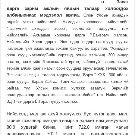
н Засаг
дарга зарим ажлын явцын талаар холбогдох
албаныхнаас мэдээлэл авлаа.
Олон Улсын ахмадын
өдрийг
угта
н нийслэлийн Ахмадын хорооноос нийслэлийн
“Тэргүүний ахмадын хороо”, зөвлөлийг тодруулна гэж
нийслэлийн Ахмадын хорооны дарга Р.Банзрагч хэлсэн.
Нийслэлийн Засаг дарга “Энэ өдөр өндөр настнууд руугаа
чиглэсэн үйл ажиллагаа зохион байгуулах хэрэгтэй. “Ахмадын
орон сууц хөтөлбөр”-ийн хүрээнд эхний ээлжинд 300 өндөр
настан, хөгжлийн бэрхшээлтэй иргэн, зайлшгүй шаардлагатай
төрийн албан хаагч нарыг орон сууцанд оруулахаар төлөвлөсөн.
Энэ ажлын явцын талаар тодруулахад “Бэрэн” ХХК 300 айлын
орон сууцыг барьж байгаа. Гэвч чанарын шаардлага хангахгүй
байгаа тул Улсын комисс хүлээж аваагүй. Зөрчлийг
арилгуулахаар ажлын хэсэг ажиллаж байна” гэж Нийслэлийн
ЗДТГ-ын дарга Ё.Гэрэлчулуун хэллээ.
Нийслэлд мал аж ахуй хөгжүүлэх бүс нутаг дахь мал,
гэрийн тэжээвэр амьтдын намрын ээлжит вакцинжуулалт
80,9 хувьтай байна. Нийт 722,8 мянган малыг
вацинжуулахаас 701,1 мянга нь вакцинжуулалтад