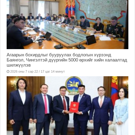
Агаарын бохирдлыг бууруулах бодлогын хүрээнд
Баянгол, Чингэлтэй дүүргийн 5000 өрхийг хийн халаалтад
шилжүүлэв
2026 оны 7 сар 22 / 17 цаг 14 минут