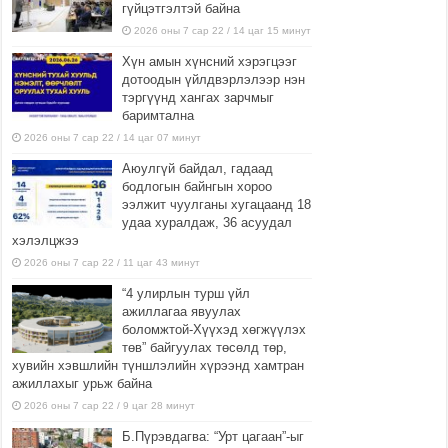
гүйцэтгэлтэй байна
2026 оны 7 сар 22 / 14 цаг 15 минут
Хүн амын хүнсний хэрэгцээг
дотоодын үйлдвэрлэлээр нэн
тэргүүнд хангах зарчмыг
баримтална
2026 оны 7 сар 22 / 14 цаг 07 минут
Аюулгүй байдал, гадаад
бодлогын байнгын хороо
ээлжит чуулганы хугацаанд 18
удаа хуралдаж, 36 асуудал
хэлэлцжээ
2026 оны 7 сар 22 / 11 цаг 43 минут
“4 улирлын турш үйл
ажиллагаа явуулах
боломжтой-Хүүхэд хөгжүүлэх
төв” байгуулах төсөлд төр,
хувийн хэвшлийн түншлэлийн хүрээнд хамтран
ажиллахыг урьж байна
2026 оны 7 сар 22 / 9 цаг 28 минут
Б.Пүрэвдагва: “Урт цагаан”-ыг