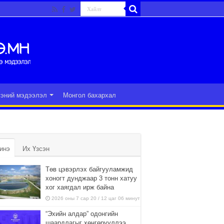
гэний мэдээлэл
Монгол бахархал
инэ
Их Үзсэн
Төв цэвэрлэх байгууламжид
хоногт дунджаар 3 тонн хатуу
хог хаягдал ирж байна
2026 оны 7 сар 20 / 12 цаг 06 минут
“Эхийн алдар” одонгийн
шаардлагыг хөнгөрүүллээ