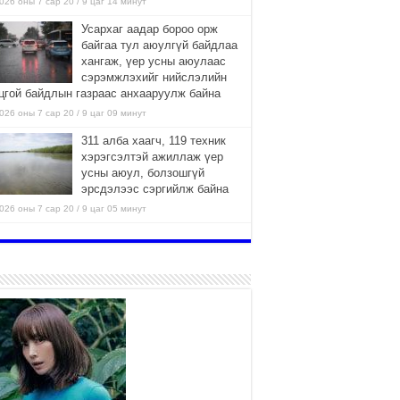
026 оны 7 сар 20 / 9 цаг 14 минут
Усархаг аадар бороо орж
байгаа тул аюулгүй байдлаа
хангаж, үер усны аюулаас
сэрэмжлэхийг нийслэлийн
цгой байдлын газраас анхааруулж байна
026 оны 7 сар 20 / 9 цаг 09 минут
311 алба хаагч, 119 техник
хэрэгсэлтэй ажиллаж үер
усны аюул, болзошгүй
эрсдэлээс сэргийлж байна
026 оны 7 сар 20 / 9 цаг 05 минут
ГЭНЭЛ
026 оны 7 сар 19 / 15 цаг 15 минут
Аяллаа зөв төлөвлөхийг
иргэдэд зөвлөж байна
2026 оны 7 сар 16 / 11 цаг 50 минут
Үер усны болзошгүй аюулаас
сэргийлж, холбогдох
байгууллагууд өндөржүүлсэн