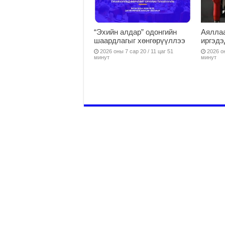
“Эхийн алдар” одонгийн
Аяллаа
шаардлагыг хөнгөрүүллээ
иргэдэ
2026 оны 7 сар 20 / 11 цаг 51
2026 он
минут
минут