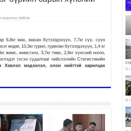
э мэдээлэл
,
Нийгэм
 6,8кг мах, махан бүтээгдэхүүн, 7,7кг сүү, сүүн
хэг өндөг, 10,3кг гурил, гурилан бүтээгдэхүүн, 1,4 кг
кг жимс, жимсгэнэ, 3,7кг төмс, 2,8кг хүнсний ногоо,
эглэдэг гэсэн судалгааг нийслэлийн Статистикийн
ст
н Хэвлэл мэдээлэл, олон нийттэй харилцах
2
2