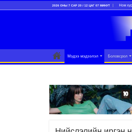
Ном ху
2026 ОНЫ 7 САР 20 / 12 ЦАГ 07 МИНУТ
Мэдээ мэдээлэл
Боловсрол
Нийслэлийн иргэн н