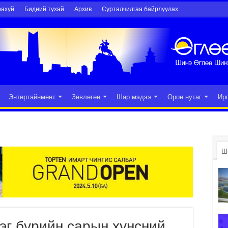
рахуй
Бидний тухай
Архив
Сурталчилгаа байрлуулах
Энтертайнмент
Зөвлөгөө
Шар мэдээ
Орон нутаг
Ир
Ш
эг бүрийн сарын хүнсний