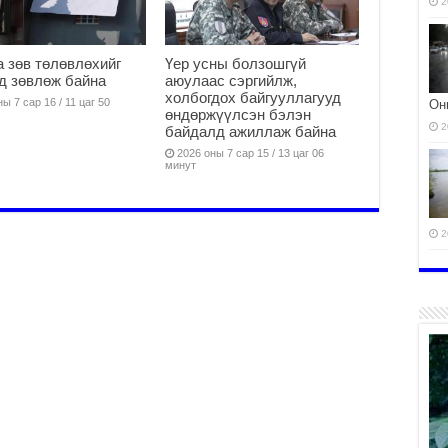
2
 зөв төлөвлөхийг
Үер усны болзошгүй
д зөвлөж байна
аюулаас сэргийлж,
холбогдох байгууллагууд
ы 7 сар 16 / 11 цаг 50
Он
өндөржүүлсэн бэлэн
2
байдалд ажиллаж байна
2026 оны 7 сар 15 / 13 цаг 06
минут
2
ЭМ
2