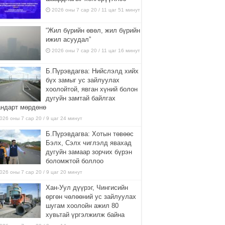
2026 оны 7 сар 20 / 11 цаг 51 минут
“Жил бүрийн өвөл, жил бүрийн
ижил асуудал”
2026 оны 7 сар 20 / 11 цаг 16 минут
Б.Пүрэвдагва: Нийслэлд хийх
бүх замыг ус зайлуулах
хоолойтой, явган хүний болон
дугуйн замтай байлгах
андарт мөрдөнө
026 оны 7 сар 20 / 9 цаг 24 минут
Б.Пүрэвдагва: Хотын төвөөс
Бэлх, Сэлх чиглэлд явахад
дугуйн замаар зорчих бүрэн
боломжтой боллоо
026 оны 7 сар 20 / 9 цаг 20 минут
Хан-Уул дүүрэг, Чингисийн
өргөн чөлөөний ус зайлуулах
шугам хоолойн ажил 80
хувьтай үргэлжилж байна