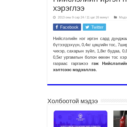
хэрэглээ
2013 оны 9 сар 24 / 11 цаг 26 минут
Мэдэ
Facebook
Twitter
Нийслэлийн нэг иргэн сард дунджаар
бүтээгдэхүүн, 0,4кг цөцгийн тос, 7шир
чихэр, сахарын зүйл, 1,8кг будаа, 0,8
0,5кг ургамлын болон өөхөн тос хэр
газраас гаргажээ
гэж Нийслэлий
хэлтсээс мэдээллээ.
Холбоотой мэдээ