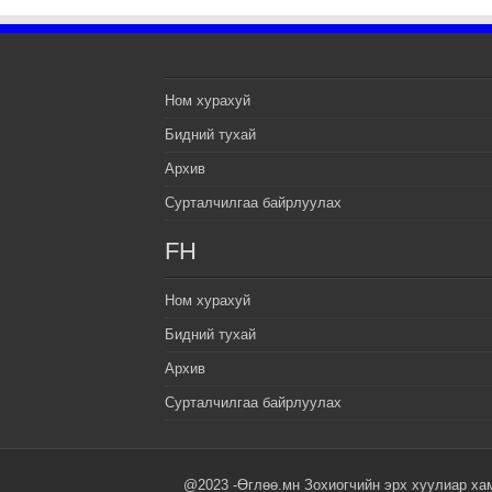
Ном хурахуй
Бидний тухай
Архив
Сурталчилгаа байрлуулах
FH
Ном хурахуй
Бидний тухай
Архив
Сурталчилгаа байрлуулах
@2023 -Өглөө.мн Зохиогчийн эрх хуулиар ха