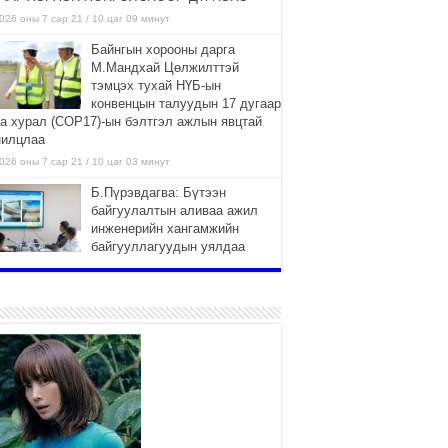
026 оны 7 сар 21 / 10 цаг 09 минут
Байнгын хорооны дарга
М.Мандхай Цөлжилттэй
тэмцэх тухай НҮБ-ын
конвенцын талуудын 17 дугаар
га хурал (СОР17)-ын бэлтгэл ажлын явцтай
нилцлаа
026 оны 7 сар 21 / 10 цаг 03 минут
Б.Пүрэвдагва: Бүтээн
байгуулалтын аливаа ажил
инженерийн хангамжийн
байгууллагуудын уялдаа
лбоогүйгээс саатах ёсгүй
026 оны 7 сар 20 / 17 цаг 21 минут
“Сэлбэ 20 минутын хот”
төслийн анхны 12 давхар
барилгын үндсэн карказ,
цутгалтын ажил дууслаа
026 оны 7 сар 20 / 17 цаг 17 минут
Мопед, скүүтер, тэдгээртэй
адилтгах үзүүлэлт бүхий