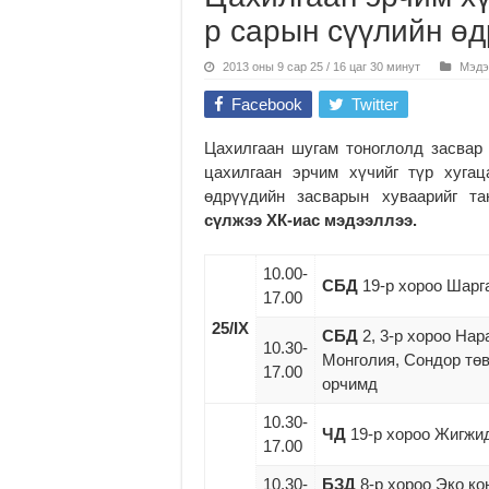
р сарын сүүлийн ө
2013 оны 9 сар 25 / 16 цаг 30 минут
Мэдэ
Facebook
Twitter
Цахилгаан шугам тоноглолд засвар
цахилгаан эрчим хүчийг түр хуга
өдрүүдийн засварын хуваарийг т
сүлжээ ХК-иас мэдээллээ.
10.00-
СБД
19-р хороо Шарг
17.00
2
5
/
IX
СБД
2, 3-р хороо На
10.30-
Монголия, Сондор төв,
17.00
орчимд
10.30-
ЧД
19-р хороо Жигжи
17.00
10.30-
БЗД
8-р хороо Эко ко