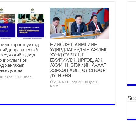
Ха
за
үр
2
Ус
ба
лийн хэрэг шүүхэд
НИЙСЛЭЛ, АЙМГИЙН
сэ
шийдвэрлэх тухай
УДИРДЛАГУУДЫН АЖЛЫГ
га
р хүүхдийн дээд
ХҮНД СУРТЛЫГ
2
онирхлыг нэн
БУУРУУЛЖ, ИРГЭД, АЖ
нд хангахыг
АХУЙН НЭГЖИЙН АЧААГ
31
гаажууллаа
ХЭРХЭН ХӨНГӨЛСНӨӨР
үе
ДҮГНЭНЭ
ы 7 сар 21 / 11 цаг 42
ба
2026 оны 7 сар 21 / 10 цаг 09
2
минут
Ая
Soc
2
Үе
хо
ба
2