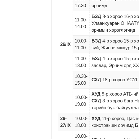
17.30
орчимд
БЗД
8-р хороо 16-р х
11.00-
Улаанхуаран ОНААТҮГ
14.00
орчмын хэрэглэгчид
10.00-
БЗД
4-р хороо 15-р х
26/IX
11.00
зүй, Жин хэмжүүр 15-
11.00-
БЗД
4-р хороо 15-р хо
13.00
засвар, Эрчим орд Х
10.30-
СХД
18-р хороо УСУГ
15.00
ХУД
9-р хороо АТБ-ий
10.00-
СХД
3-р хороо бага Н
19.00
төрийн бус байгуулла
26-
10.00-
ХУД
11-р хороо, Цас
27/IX
18.00
констракшн орчимд
Б
10.00-