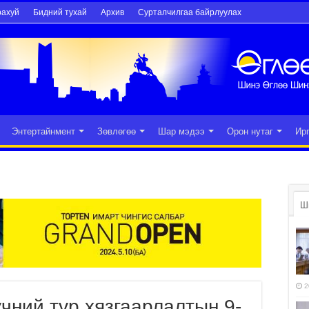
рахуй
Бидний тухай
Архив
Сурталчилгаа байрлуулах
Энтертайнмент
Зөвлөгөө
Шар мэдээ
Орон нутаг
Ир
Ш
2
чний түр хязгаарлалтын 9-