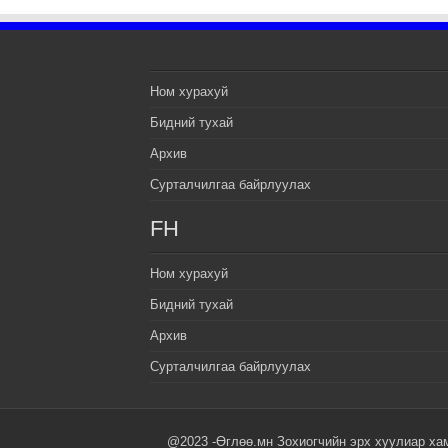
Ном хурахуй
Бидний тухай
Архив
Сурталчилгаа байрлуулах
FH
Ном хурахуй
Бидний тухай
Архив
Сурталчилгаа байрлуулах
@2023 -Өглөө.мн Зохиогчийн эрх хуулиар ха