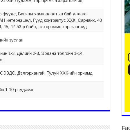
 31-36-р гудамж, тэр орчмын хэрэглэгчид
р фүүдс, Банкны хамгаалалтын байгуллага,
да
АН интернэшнл, Гүүд контрактус ХХК, Сарнайх, 40
2
4, 45, 47-53-р байр, тэр орчмын хэрэглэгчид
Тө
то
дийн зуслан
2
“Э
ийн 1-3, Дөлийн 2-3, Эрдэнэ толгойн 1-14,
хө
мж
2
“Ж
 СЭЗДС, Дэлгэрхангай, Тулуй ХХК-ийн орчимд
2
Б.
йн 1-10-р гудамж
за
за
2
Б.
чи
бо
Fa
2