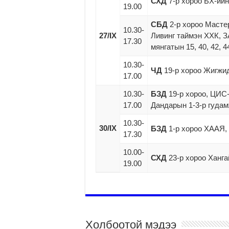
СХД
7-р хороо БХ-ийн
19.00
СБД
2-р хороо Масте
10.30-
27/IX
Ливинг таймэн ХХК, З
17.30
мянгатын 15, 40, 42, 4
10.30-
ЧД
19-р хороо Жигжи
17.00
10.30-
БЗД
19-р хороо, ЦИС-
17.00
Дандарын 1-3-р гуда
10.30-
30/IX
БЗД
1-р хороо ХААЯ,
17.30
10.00-
СХД
23-р хороо Ханга
19.00
Холбоотой мэдээ