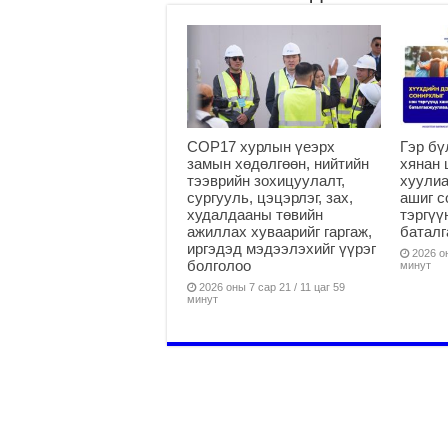
COP17 хурлын үеэрх
Гэр бү
замын хөдөлгөөн, нийтийн
хянан 
тээврийн зохицуулалт,
хуулиа
сургууль, цэцэрлэг, зах,
ашиг с
худалдааны төвийн
тэргүү
ажиллах хуваарийг гаргаж,
батал
иргэдэд мэдээлэхийг үүрэг
2026 он
болголоо
минут
2026 оны 7 сар 21 / 11 цаг 59
минут