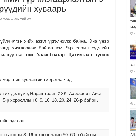
дрүүдийн хуваарь
э мэдээлэл
,
Нийгэм
тө
мэ
2
 үйлчилгээ хийх ажил үргэлжилж байна. Энэ үеэр
цаанд хязгаарлаж байгаа юм. 9-р сарын сүүлийн
анилцуулъя
гэж Улаанбаатар Цахилгаан түгээх
ха
2
а морьтын зуслангийн хэрэглэгчид
ран их дэлгүүр, Наран трейд ХХК, Аэрофлот, Айст
 5-р хорооллын 8, 9, 10, 18, 20, 24, 26-р байрны
2
дийн зуслан
нстракшны 3, 16-р хорооллын 50, 60-р байрны
АЧ