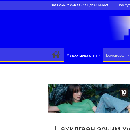
Ном ху
2026 ОНЫ 7 САР 21 / 15 ЦАГ 04 МИНУТ
Мэдээ мэдээлэл
Боловсрол
Цахилгаан эрчим хү