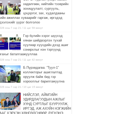
хөдөлгөөн, нийтийн тээврийн
зохицуулалт, сургууль,
цэцэрлэг, зах, худалдааны
вийн ажиллах хуваарийг гаргаж, иргэдэд
дээлэхийг үүрэг болголоо
026 оны 7 сар 21 / 11 цаг 59 минут
Гэр бүлийн хэрэг шүүхэд
хянан шийдвэрлэх тухай
хуулиар хүүхдийн дээд ашиг
сонирхлыг нэн тэргүүнд
нгахыг баталгаажууллаа
026 оны 7 сар 21 / 11 цаг 42 минут
Б.Пүрэвдагва: “Туул-1”
коллекторыг ашиглалтад
оруулж байж бид гэр
хорооллыг барилгажуулна
026 оны 7 сар 21 / 10 цаг 15 минут
НИЙСЛЭЛ, АЙМГИЙН
УДИРДЛАГУУДЫН АЖЛЫГ
ХҮНД СУРТЛЫГ БУУРУУЛЖ,
ИРГЭД, АЖ АХУЙН НЭГЖИЙН
ААГ ХЭРХЭН ХӨНГӨЛСНӨӨР ДҮГНЭНЭ