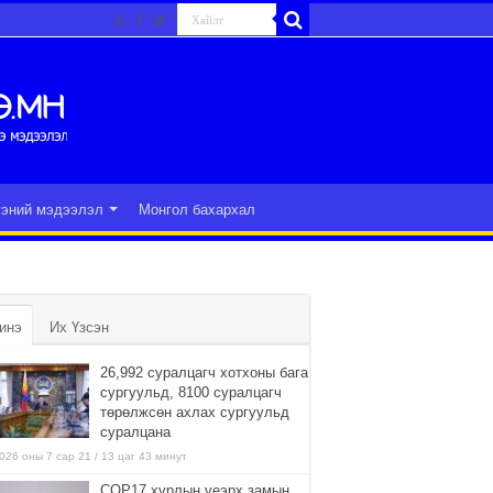
гэний мэдээлэл
Монгол бахархал
инэ
Их Үзсэн
26,992 суралцагч хотхоны бага
сургуульд, 8100 суралцагч
төрөлжсөн ахлах сургуульд
суралцана
026 оны 7 сар 21 / 13 цаг 43 минут
COP17 хурлын үеэрх замын