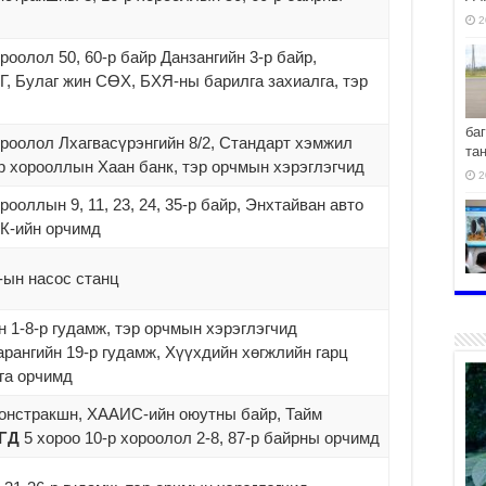
2
ороолол 50, 60-р байр Данзангийн 3-р байр,
, Булаг жин СӨХ, БХЯ-ны барилга захиалга, тэр
ба
ороолол Лхагвасүрэнгийн 8/2, Стандарт хэмжил
та
р хорооллын Хаан банк, тэр орчмын хэрэглэгчид
2
рооллын 9, 11, 23, 24, 35-р байр, Энхтайван авто
ХК-ийн орчимд
-ын насос станц
хо
2
н 1-8-р гудамж, тэр орчмын хэрэглэгчид
арангийн 19-р гудамж, Хүүхдийн хөгжлийн гарц
га орчимд
 констракшн, ХААИС-ийн оюутны байр, Тайм
2
ГД
5 хороо 10-р хороолол 2-8, 87-р байрны орчимд