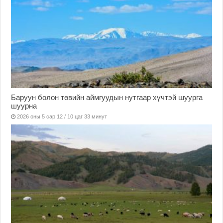
Баруун болон төвийн аймгуудын нутгаар хүчтэй шуурга
шуурна
2026 оны 5 сар 12 / 10 цаг 33 минут