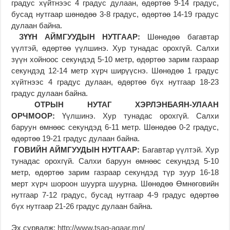
градус хүйтнээс 4 градус дулаан, өдөртөө 9-14 градус,
бусад нутгаар шөнөдөө 3-8 градус, өдөртөө 14-19 градус
дулаан байна.
ЗҮҮН АЙМГУУДЫН НУТГААР:
Шөнөдөө багавтар
үүлтэй, өдөртөө үүлшинэ. Хур тунадас орохгүй. Салхи
зүүн хойноос секундэд 5-10 метр, өдөртөө зарим газраар
секундэд 12-14 метр хүрч ширүүснэ. Шөнөдөө 1 градус
хүйтнээс 4 градус дулаан, өдөртөө бүх нутгаар 18-23
градус дулаан байна.
ОТРЫН НУТАГ ХЭРЛЭНБАЯН-УЛААН
ОРЧМООР:
Үүлшинэ. Хур тунадас орохгүй. Салхи
баруун өмнөөс секундэд 6-11 метр. Шөнөдөө 0-2 градус,
өдөртөө 19-21 градус дулаан байна.
ГОВИЙН АЙМГУУДЫН НУТГААР:
Багавтар үүлтэй. Хур
тунадас орохгүй. Салхи баруун өмнөөс секундэд 5-10
метр, өдөртөө зарим газраар секундэд түр зуур 16-18
мерт хүрч шороон шуурга шуурна. Шөнөдөө Өмнөговийн
нутгаар 7-12 градус, бусад нутгаар 4-9 градус өдөртөө
бүх нутгаар 21-26 градус дулаан байна.
Эх сурвалж:
http://www.tsag-agaar.mn/