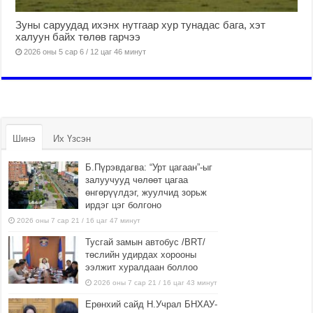
Зуны саруудад ихэнх нутгаар хур тунадас бага, хэт
халуун байх төлөв гарчээ
2026 оны 5 сар 6 / 12 цаг 46 минут
Шинэ
Их Үзсэн
Б.Пүрэвдагва: “Урт цагаан”-ыг
залуучууд чөлөөт цагаа
өнгөрүүлдэг, жуулчид зорьж
ирдэг цэг болгоно
2026 оны 7 сар 21 / 16 цаг 47 минут
Тусгай замын автобус /BRT/
төслийн удирдах хорооны
ээлжит хуралдаан боллоо
2026 оны 7 сар 21 / 16 цаг 43 минут
Ерөнхий сайд Н.Учрал БНХАУ-