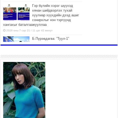
Гэр бүлийн хэрэг шүүхэд
хянан шийдвэрлэх тухай
хуулиар хүүхдийн дээд ашиг
сонирхлыг нэн тэргүүнд
хангахыг баталгаажууллаа
2026 оны 7 сар 21 / 11 цаг 42 минут
Б.Пүрэвдагва: “Туул-1”
коллекторыг ашиглалтад
оруулж байж бид гэр
хорооллыг барилгажуулна
2026 оны 7 сар 21 / 10 цаг 15 минут
НИЙСЛЭЛ, АЙМГИЙН
УДИРДЛАГУУДЫН АЖЛЫГ
ХҮНД СУРТЛЫГ БУУРУУЛЖ,
ИРГЭД, АЖ АХУЙН НЭГЖИЙН
АЧААГ ХЭРХЭН ХӨНГӨЛСНӨӨР ДҮГНЭНЭ
2026 оны 7 сар 21 / 10 цаг 09 минут
Байнгын хорооны дарга
М.Мандхай Цөлжилттэй
тэмцэх тухай НҮБ-ын
конвенцын талуудын 17 дугаар