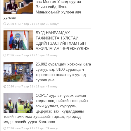
аас Монгол Улсад суугаа
Элчин сайд Шэнь
Миньжюанийг хүлээн авч
уулзав
2026 оны 7 сар 21 / 16 цаг 39 минут
БҮГД НАЙРАМДАХ
ТАЖИКИСТАН УЛСТАЙ
ЭДИЙН ЗАСГИЙН ХАМТЫН
АЖИЛЛАГААГ ӨРГӨЖҮҮЛНЭ
2026 оны 7 сар 21 / 16 цаг 34 минут
26,992 суралцагч хотхоны бага
сургуульд, 8100 суралцагч
төрөлжсөн ахлах сургуульд
суралцана
2026 оны 7 сар 21 / 13 цаг 43 минут
COP17 хурлын үеэрх замын
хөдөлгөөн, нийтийн тээврийн
зохицуулалт, сургууль,
цэцэрлэг, зах, худалдааны
төвийн ажиллах хуваарийг гаргаж, иргэдэд
мэдээлэхийг үүрэг болголоо
2026 оны 7 сар 21 / 11 цаг 59 минут