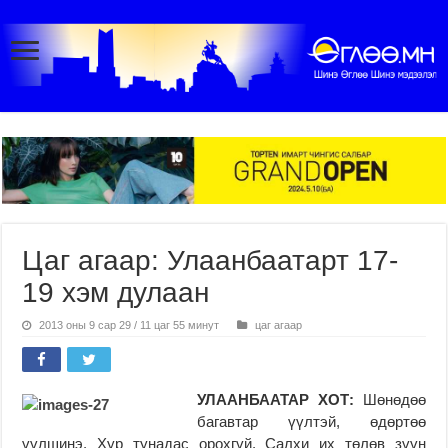
Цаг агаар: Улаанбаатарт 17-
19 хэм дулаан
2013 оны 9 сар 29 / 11 цаг 55 минут
цаг агаар
УЛААНБААТАР ХОТ:
Шөнөдөө
багавтар үүлтэй, өдөртөө
үүлшинэ. Хур тунадас орохгүй. Салхи их төлөв зүүн