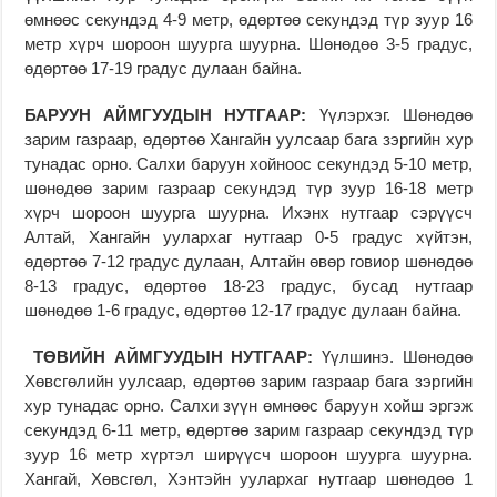
өмнөөс секундэд 4-9 метр, өдөртөө секундэд түр зуур 16
метр хүрч шороон шуурга шуурна. Шөнөдөө 3-5 градус,
өдөртөө 17-19 градус дулаан байна.
БАРУУН АЙМГУУДЫН НУТГААР:
Үүлэрхэг. Шөнөдөө
зарим газраар, өдөртөө Хангайн уулсаар бага зэргийн хур
тунадас орно. Салхи баруун хойноос секундэд 5-10 метр,
шөнөдөө зарим газраар секундэд түр зуур 16-18 метр
хүрч шороон шуурга шуурна. Ихэнх нутгаар сэрүүсч
Алтай, Хангайн уулархаг нутгаар 0-5 градус хүйтэн,
өдөртөө 7-12 градус дулаан, Алтайн өвөр говиор шөнөдөө
8-13 градус, өдөртөө 18-23 градус, бусад нутгаар
шөнөдөө 1-6 градус, өдөртөө 12-17 градус дулаан байна.
ТӨВИЙН АЙМГУУДЫН НУТГААР:
Үүлшинэ. Шөнөдөө
Хөвсгөлийн уулсаар, өдөртөө зарим газраар бага зэргийн
хур тунадас орно. Салхи зүүн өмнөөс баруун хойш эргэж
секундэд 6-11 метр, өдөртөө зарим газраар секундэд түр
зуур 16 метр хүртэл ширүүсч шороон шуурга шуурна.
Хангай, Хөвсгөл, Хэнтэйн уулархаг нутгаар шөнөдөө 1