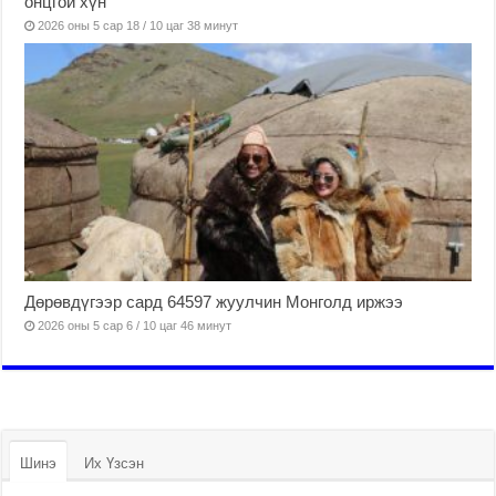
онцгой хүн
2026 оны 5 сар 18 / 10 цаг 38 минут
Дөрөвдүгээр сард 64597 жуулчин Монголд иржээ
2026 оны 5 сар 6 / 10 цаг 46 минут
Шинэ
Их Үзсэн