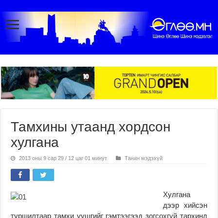
Тамхины утаанд хордсон
хулгана
2013 оны 9 сар 29 / 12 цаг 01 минут
Танин мэдэхүй
Хулгана
дээр хийсэн
туршилтаар тамхи уушгийг гэмтээгээд зогсохгүй тархинд