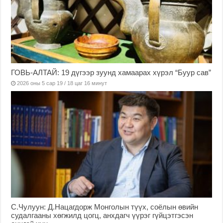
ГОВЬ-АЛТАЙ: 19 дүгээр зуунд хамаарах хүрэл “Буур сав”
2026 оны 5 сар 19 / 18 цаг 16 минут
С.Чулуун: Д.Нацагдорж Монголын түүх, соёлын өвийн
судалгааны хөгжилд цогц, анхдагч үүрэг гүйцэтгэсэн