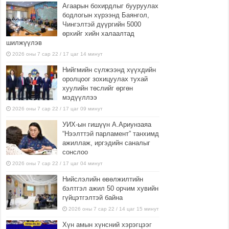
Агаарын бохирдлыг бууруулах
бодлогын хүрээнд Баянгол,
Чингэлтэй дүүргийн 5000
өрхийг хийн халаалтад
шилжүүлэв
2026 оны 7 сар 22 / 17 цаг 14 минут
Нийгмийн сүлжээнд хүүхдийн
оролцоог зохицуулах тухай
хуулийн төслийг өргөн
мэдүүллээ
2026 оны 7 сар 22 / 17 цаг 09 минут
УИХ-ын гишүүн А.Ариунзаяа
“Нээлттэй парламент” танхимд
ажиллаж, иргэдийн саналыг
сонслоо
2026 оны 7 сар 22 / 17 цаг 04 минут
Нийслэлийн өвөлжилтийн
бэлтгэл ажил 50 орчим хувийн
гүйцэтгэлтэй байна
2026 оны 7 сар 22 / 14 цаг 15 минут
Хүн амын хүнсний хэрэгцээг