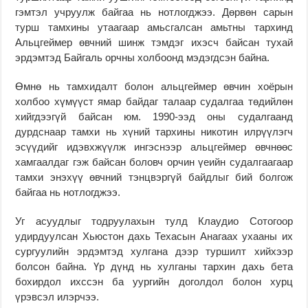
гэмтэл учруулж байгаа нь нотлогджээ. Дөрвөн сарын
турш тамхины утаагаар амьсгалсан амьтны тархинд
Альцгеймер өвчний шинж тэмдэг ихэсч байсан тухай
эрдэмтэд Байгаль орчны холбоонд мэдэгдсэн байна.
Өмнө нь тамхидалт болон альцгеймер өвчин хоёрын
холбоо хүмүүст ямар байдаг талаар судалгаа төдийлөн
хийгдээгүй байсан юм. 1990-ээд оны судалгаанд
дурдснаар тамхи нь хүний тархины никотин илрүүлэгч
эсүүдийг идэвхжүүлж ингэснээр альцгеймер өвчнөөс
хамгаалдаг гэж байсан боловч орчин үеийн судалгаагаар
тамхи энэхүү өвчний тэнцвэргүй байдлыг бий болгож
байгаа нь нотлогджээ.
Уг асуудлыг тодруулахын тулд Клаудио Сотогоор
удирдуулсан Хьюстон дахь Техасын Анагаах ухааны их
сургуулийн эрдэмтэд хулгана дээр туршилт хийхээр
болсон байна. Үр дүнд нь хулганы тархин дахь бета
бохирдол ихссэн ба уургийн доголдол болон хурц
үрэвсэл илэрчээ.