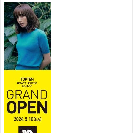
Тусгай замын автобус /BRT/
төслийн удирдах хорооны
ээлжит хуралдаан боллоо
2026 оны 7 сар 21 / 16 цаг 43 минут
Ерөнхий сайд Н.Учрал БНХАУ-
аас Монгол Улсад суугаа
Элчин сайд Шэнь
Миньжюанийг хүлээн авч
уулзав
2026 оны 7 сар 21 / 16 цаг 39 минут
БҮГД НАЙРАМДАХ ТАЖИКИСТАН УЛСТАЙ
ЭДИЙН ЗАСГИЙН ХАМТЫН АЖИЛЛАГААГ
ӨРГӨЖҮҮЛНЭ
2026 оны 7 сар 21 / 16 цаг 34 минут
26,992 суралцагч хотхоны бага сургуульд, 8100
суралцагч төрөлжсөн ахлах сургуульд
суралцана
2026 оны 7 сар 21 / 13 цаг 43 минут
COP17 хурлын үеэрх замын хөдөлгөөн, нийтийн
тээврийн зохицуулалт, сургууль, цэцэрлэг, зах,