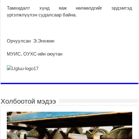
Тамхидалт хүнд яаж нөлөөлдгийг эрдэмтэд
үргэлжлүүлэн судалсаар байна.
Орчуулсан Э.Энхжин
МУИС, ОУХС-ийн оюутан
Холбоотой мэдээ