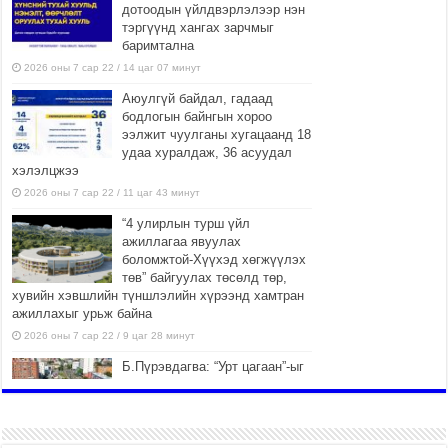
дотоодын үйлдвэрлэлээр нэн
тэргүүнд хангах зарчмыг
баримтална
2026 оны 7 сар 22 / 14 цаг 07 минут
Аюулгүй байдал, гадаад
бодлогын байнгын хороо
ээлжит чуулганы хугацаанд 18
удаа хуралдаж, 36 асуудал
хэлэлцжээ
2026 оны 7 сар 22 / 11 цаг 43 минут
“4 улирлын турш үйл
ажиллагаа явуулах
боломжтой-Хүүхэд хөгжүүлэх
төв” байгуулах төсөлд төр,
хувийн хэвшлийн түншлэлийн хүрээнд хамтран
ажиллахыг урьж байна
2026 оны 7 сар 22 / 9 цаг 28 минут
Б.Пүрэвдагва: “Урт цагаан”-ыг
залуучууд чөлөөт цагаа
өнгөрүүлдэг, жуулчид зорьж
ирдэг цэг болгоно
2026 оны 7 сар 21 / 16 цаг 47 минут