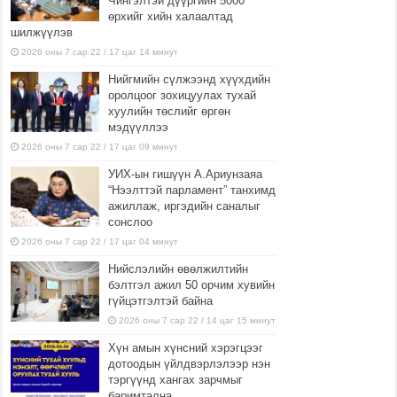
Чингэлтэй дүүргийн 5000
өрхийг хийн халаалтад
шилжүүлэв
2026 оны 7 сар 22 / 17 цаг 14 минут
Нийгмийн сүлжээнд хүүхдийн
оролцоог зохицуулах тухай
хуулийн төслийг өргөн
мэдүүллээ
2026 оны 7 сар 22 / 17 цаг 09 минут
УИХ-ын гишүүн А.Ариунзаяа
“Нээлттэй парламент” танхимд
ажиллаж, иргэдийн саналыг
сонслоо
2026 оны 7 сар 22 / 17 цаг 04 минут
Нийслэлийн өвөлжилтийн
бэлтгэл ажил 50 орчим хувийн
гүйцэтгэлтэй байна
2026 оны 7 сар 22 / 14 цаг 15 минут
Хүн амын хүнсний хэрэгцээг
дотоодын үйлдвэрлэлээр нэн
тэргүүнд хангах зарчмыг
баримтална