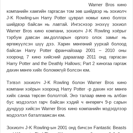
Warner Bros кино
компанийн хамгийн гаргасан том зөв шийдвэр нь зохиолч
J-K Rowling-ын Harry Potter цуврал номыг кино болгох
шийдвэр байсан нь лавтай. Ингэснээр энэхүү зохиол
Warner Bros кино компани, зохиолч J-K Rowling хоёрыг
тэрбум давсан ам.долларын орлого олох замыг нь
өргөжүүлсэн шүү дээ. Харин мөнгөний уурхай болоод
байсан Harry Potter франчайзаар 2001 – 2010 оны
хооронд 7 кино хийсний дараагаар 2011 онд гаргасан
Harry Potter and the Deathly Hallows; Part 2 киногаа гаргаж
дахин мөнгө хийх боломжгүй болсон юм.
Тэгвэл зохиолч J-K Rowling болон Warner Bros кино
компани хоёрын хооронд Harry Potter -р дахин нэг мөнгө
хийх санаа төрсөн бололтой. Энэ талаар өмнө нь албан
бус мэдээлэл гарч байсан хэдий ч өнгөрөгч 9-р сарын
дундуур хийсэн Warner Bros кино компанийн мэдэгдлээр
мэдээлэл баталгаажсан юм.
Зохиолч J-K Rowling-ын 2001 онд бичсэн Fantastic Beasts