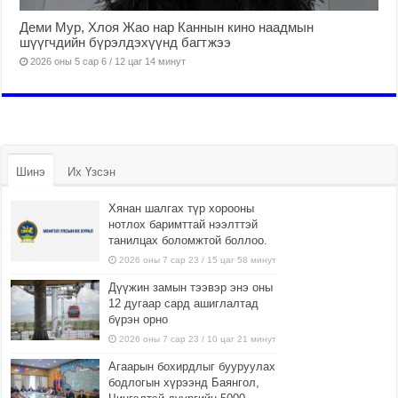
Деми Мур, Хлоя Жао нар Каннын кино наадмын
шүүгчдийн бүрэлдэхүүнд багтжээ
2026 оны 5 сар 6 / 12 цаг 14 минут
Шинэ
Их Үзсэн
Хянан шалгах түр хорооны
нотлох баримттай нээлттэй
танилцах боломжтой боллоо.
2026 оны 7 сар 23 / 15 цаг 58 минут
Дүүжин замын тээвэр энэ оны
12 дугаар сард ашиглалтад
бүрэн орно
2026 оны 7 сар 23 / 10 цаг 21 минут
Агаарын бохирдлыг бууруулах
бодлогын хүрээнд Баянгол,