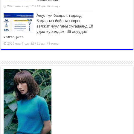
2026 оны 7 сар 22 / 14 цаг 07 минут
Аюулгүй байдал, гадаад
бодлогын байнгын хороо
ээлжит чуулганы хугацаанд 18
удаа хуралдаж, 36 асуудал
хэлэлцжээ
2026 оны 7 сар 22 / 11 цаг 43 минут
“4 улирлын турш үйл
ажиллагаа явуулах
боломжтой-Хүүхэд хөгжүүлэх
төв” байгуулах төсөлд төр,
хувийн хэвшлийн түншлэлийн хүрээнд хамтран
ажиллахыг урьж байна
2026 оны 7 сар 22 / 9 цаг 28 минут
Б.Пүрэвдагва: “Урт цагаан”-ыг
залуучууд чөлөөт цагаа
өнгөрүүлдэг, жуулчид зорьж
ирдэг цэг болгоно
2026 оны 7 сар 21 / 16 цаг 47 минут
Тусгай замын автобус /BRT/ төслийн удирдах
хорооны ээлжит хуралдаан боллоо