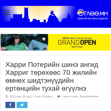
Харри Потерийн шинэ ангид
Харриг төрөхөөс 70 жилийн
өмнөх шидтэнүүдийн
ертөнцийн тухай өгүүлнэ
2013 оны 10 сар 2 / 9 цаг 59 минут
Сонин хачин
,
Энтертайнмент