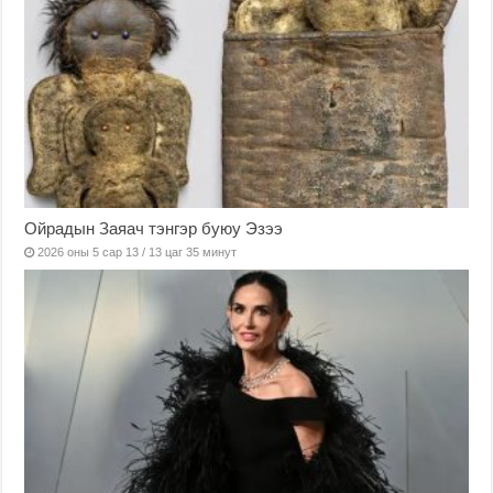
Ойрадын Заяач тэнгэр буюу Эзээ
2026 оны 5 сар 13 / 13 цаг 35 минут