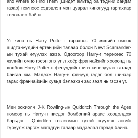
and Where to Find Them (Шидэт амьтад ба тэдний байдаг
газар) номноос сэдэвлэн мөн цуврал кинонууд гаргахаар
төлөвлөж байна.
Уг кино нь Harry Potter-г төрөхөөс 70 жилийн өмнөх
шидтэнүүдийн ертөнцийн талаар болон Newt Scamander-
ын тухай өгүүлэх ажээ. Одоогоор Harry-г төрөхөөс 70
жилийн өмнө гэсэн энэ үг л хоёр франчайзийг хооронд нь
холбож Harry Potter-н фенүүдийг шинэ киноруугаа татаад
байгаа юм. Мэдээж Harry-н фенүүд гэдэг бол шинээр
гарах франчайзийн хувьд бэлээхэн зах зээл нь гэсэн үг.
Мөн зохиолч J-K Rowling-ын Quidditch Through the Ages
номоор нь Harry-н нисдэг бөмбөгний араас хөөцөлдөж
барьдаг Quidditch тоглоомын тухай өгүүлэх ангийг
түрүүлж гаргаж магадгүй талаар мэдээлэл гараад байна.