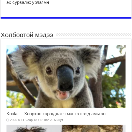
эх сурвалж: урлаг.мн
Холбоотой мэдээ
Koala — Хөөрхөн харагддаг ч маш этгээд амьтан
2026 оны 5 сар 18 / 18 цаг 20 минут