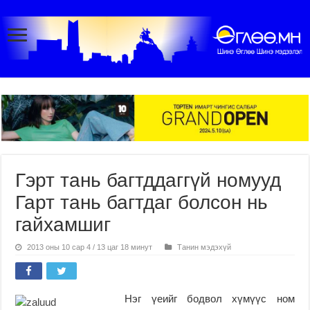
Гэрт тань багтддаггүй номууд
Гарт тань багтдаг болсон нь
гайхамшиг
2013 оны 10 сар 4 / 13 цаг 18 минут
Танин мэдэхүй
Нэг үеийг бодвол хүмүүс ном