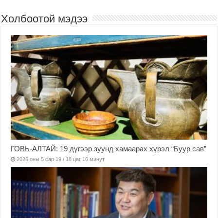
Холбоотой мэдээ
ГОВЬ-АЛТАЙ: 19 дүгээр зуунд хамаарах хүрэл “Буур сав”
2026 оны 5 сар 19 / 18 цаг 16 минут