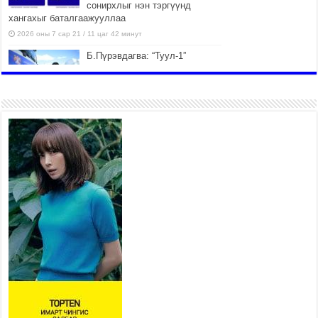
сонирхлыг нэн тэргүүнд
хангахыг баталгаажууллаа
2026 оны 7 сар 21 / 11 цаг 42 минут
Б.Пүрэвдагва: “Туул-1”
коллекторыг ашиглалтад
оруулж байж бид гэр
хорооллыг барилгажуулна
2026 оны 7 сар 21 / 10 цаг 15 минут
НИЙСЛЭЛ, АЙМГИЙН
УДИРДЛАГУУДЫН АЖЛЫГ
ХҮНД СУРТЛЫГ БУУРУУЛЖ,
ИРГЭД, АЖ АХУЙН НЭГЖИЙН
АЧААГ ХЭРХЭН ХӨНГӨЛСНӨӨР ДҮГНЭНЭ
2026 оны 7 сар 21 / 10 цаг 09 минут
Байнгын хорооны дарга
М.Мандхай Цөлжилттэй
тэмцэх тухай НҮБ-ын
конвенцын талуудын 17 дугаар
бага хурал (СОР17)-ын бэлтгэл ажлын явцтай
танилцлаа
2026 оны 7 сар 21 / 10 цаг 03 минут