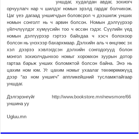
уншдаг, худалдан авдаг, зохиогч
орчуулагч нар ч шилдэг номын эрэлд гардаг болчихож.
Цаг үеэ дагаад уншигчдын боловсрол ч дээшилж унших
номын сонголт нь ч арвин болсон. Номын дэлгүүрээр
үйлчлүүлдэг хүмүүсийн тоо ч өссөн гэдэг. Сүүлийн үед
номын дэлгүүрээр гэртээ байхдаа ч хэсч болохоор
болсон нь үнэхээр бахархмаар. Дэлхийн аль ч өнцгөөс эх
хэл дээрээ хэвлэгдсэн дэлхийн сонгодогууд болон
монгол зохиолчдынхоо номыг хоромхон зуурын дотор
гартаа барьж унших боломжтой болсон байна. Энэ нь
цахим ном юм. Уг цахим номыг ухаалаг төхөөрөмжүүд
дээр “аз ном уншигч” аппликейшний тусламжтайгаар
уншдаг.
Дэлгэрэнгүйг
http://www.bookstore.mn/newsmore/66
уншина уу
Ugluu.mn