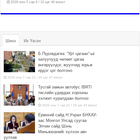
2026 оны 5 сар 6 / 10 цаг 46 минут
Шинэ
Их Үзсэн
Б.Пүрэвдагва: “Урт цагаан”-ыг
залуучууд чөлөөт цагаа
өнгөрүүлдэг, жуулчид зорьж
ирдэг цэг болгоно
2026 оны 7 сар 21 / 16 цаг 47 минут
Тусгай замын автобус /BRT/
төслийн удирдах хорооны
ээлжит хуралдаан боллоо
2026 оны 7 сар 21 / 16 цаг 43 минут
Ерөнхий сайд Н.Учрал БНХАУ-
аас Монгол Улсад суугаа
Элчин сайд Шэнь
Миньжюанийг хүлээн авч
уулзав