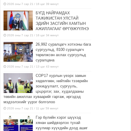
2026 оны 7 сар 21 / 16 цаг 39 минут
БҮГД НАЙРАМДАХ
ТАЖИКИСТАН УЛСТАЙ
ЭДИЙН ЗАСГИЙН ХАМТЫН
АЖИЛЛАГААГ ӨРГӨЖҮҮЛНЭ
2026 оны 7 сар 21 / 16 цаг 34 минут
26,992 суралцагч хотхоны бага
сургуульд, 8100 суралцагч
төрөлжсөн ахлах сургуульд
суралцана
2026 оны 7 сар 21 / 13 цаг 43 минут
COP17 хурлын үеэрх замын
хөдөлгөөн, нийтийн тээврийн
зохицуулалт, сургууль,
цэцэрлэг, зах, худалдааны
төвийн ажиллах хуваарийг гаргаж, иргэдэд
мэдээлэхийг үүрэг болголоо
2026 оны 7 сар 21 / 11 цаг 59 минут
Гэр бүлийн хэрэг шүүхэд
хянан шийдвэрлэх тухай
хуулиар хүүхдийн дээд ашиг