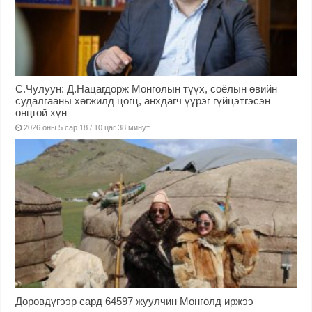
С.Чулуун: Д.Нацагдорж Монголын түүх, соёлын өвийн
судалгааны хөгжилд цогц, анхдагч үүрэг гүйцэтгэсэн
онцгой хүн
2026 оны 5 сар 18 / 10 цаг 38 минут
Дөрөвдүгээр сард 64597 жуулчин Монголд иржээ