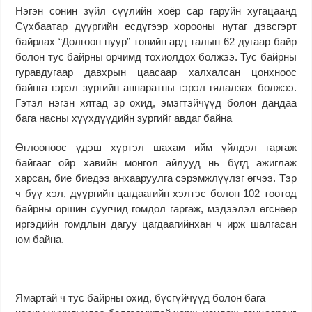
Нэгэн сонин зүйл сүүлийн хоёр сар гаруйн хугацаанд
Сүхбаатар дүүргийн есдүгээр хорооны нутаг дэвсгэрт
байрлах “Дөлгөөн нуур” төвийн ард талын 62 дугаар байр
болон тус байрны орчимд тохиолдох болжээ. Тус байрны
гуравдугаар давхрын цаасаар халхалсан цонхноос
байнга гэрэл зургийн аппаратны гэрэл гялалзах болжээ.
Гэтэл нэгэн хятад эр охид, эмэгтэйчүүд болон дандаа
бага насны хүүхдүүдийн зургийг авдаг байна
Өглөөнөөс үдэш хүртэл шахам ийм үйлдэл гаргаж
байгааг ойр хавийн монгол айлууд нь бүгд ажиглаж
харсан, бие биедээ анхааруулга сэрэмжлүүлэг өгчээ. Тэр
ч бүү хэл, дүүргийн цагдаагийн хэлтэс болон 102 тоотод
байрны оршин суугчид гомдол гаргаж, мэдээлэл өгснөөр
иргэдийн гомдлын дагуу цагдаагийнхан ч ирж шалгасан
юм байна.
Ямартай ч тус байрны охид, бүсгүйчүүд болон бага