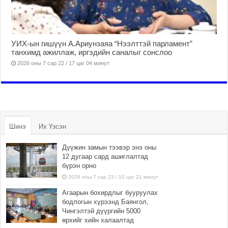
УИХ-ын гишүүн А.Ариунзаяа “Нээлттэй парламент”
танхимд ажиллаж, иргэдийн саналыг сонслоо
2026 оны 7 сар 22 / 17 цаг 04 минут
Шинэ
Их Үзсэн
Дүүжин замын тээвэр энэ оны
12 дугаар сард ашиглалтад
бүрэн орно
2026 оны 7 сар 23 / 10 цаг 21 минут
Агаарын бохирдлыг бууруулах
бодлогын хүрээнд Баянгол,
Чингэлтэй дүүргийн 5000
өрхийг хийн халаалтад