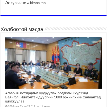
Эх сурвалж: wikimon.mn
Холбоотой мэдээ
Агаарын бохирдлыг бууруулах бодлогын хүрээнд
Баянгол, Чингэлтэй дүүргийн 5000 өрхийг хийн халаалтад
шилжүүлэв
2026 оны 7 сар 22 / 17 цаг 14 минут