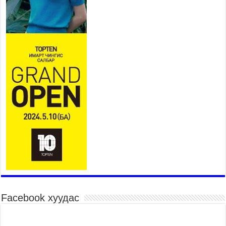
2026 оны 7 сар 21 / 16 цаг 43 минут
Ерөнхий сайд Н.Учрал БНХАУ-аас Монгол Улсад
суугаа Элчин сайд Шэнь Миньжюанийг хүлээн
авч уулзав
2026 оны 7 сар 21 / 16 цаг 39 минут
БҮГД НАЙРАМДАХ ТАЖИКИСТАН УЛСТАЙ
ЭДИЙН ЗАСГИЙН ХАМТЫН АЖИЛЛАГААГ
ӨРГӨЖҮҮЛНЭ
2026 оны 7 сар 21 / 16 цаг 34 минут
26,992 суралцагч хотхоны бага сургуульд, 8100
суралцагч төрөлжсөн ахлах сургуульд
суралцана
2026 оны 7 сар 21 / 13 цаг 43 минут
COP17 хурлын үеэрх замын хөдөлгөөн, нийтийн
тээврийн зохицуулалт, сургууль, цэцэрлэг, зах,
худалдааны төвийн ажиллах хуваарийг гаргаж,
иргэдэд мэдээлэхийг үүрэг болголоо
2026 оны 7 сар 21 / 11 цаг 59 минут
Facebook хуудас
Гэр бүлийн хэрэг шүүхэд хянан шийдвэрлэх
тухай хуулиар хүүхдийн дээд ашиг сонирхлыг
нэн тэргүүнд хангахыг баталгаажууллаа