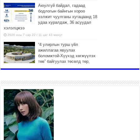
Аюулгүй байдал, гадаад
бодлогын байнгын хороо
ээлжит чуулганы хугацаанд 18
удаа хуралдаж, 36 асуудал
хэлэлцжээ
2026 оны 7 сар 22 / 11 цаг 43 минут
“4 улирлын турш үйл
ажиллагаа явуулах
боломжтой-Хүүхэд хөгжүүлэх
төв” байгуулах төсөлд төр,
хувийн хэвшлийн түншлэлийн хүрээнд хамтран
ажиллахыг урьж байна
2026 оны 7 сар 22 / 9 цаг 28 минут
Б.Пүрэвдагва: “Урт цагаан”-ыг
залуучууд чөлөөт цагаа
өнгөрүүлдэг, жуулчид зорьж
ирдэг цэг болгоно
2026 оны 7 сар 21 / 16 цаг 47 минут
Тусгай замын автобус /BRT/
төслийн удирдах хорооны
ээлжит хуралдаан боллоо