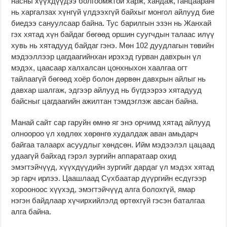
насны хүүхдүүдээ болгоомжтой харж, хандаж, ганцааранг
нь харгалзах хүнгүй үлдээхгүй байхыг монгол айлууд бие
биедээ сануулсаар байна. Тус барилгын эзэн нь Жанхай
гэх хятад хүн байдаг бөгөөд оршин суугчдын талаас илүү
хувь нь хятадууд байдаг гэнэ. Мөн 102 дуудлагын төвийн
мэдээллээр цагдаагийнхан ирэхэд гурван давхрын үл
мэдэх, цаасаар халхалсан цонхныхон хаалгаа огт
тайлаагүй бөгөөд хоёр болон дөрвөн давхрын айлыг нь
давхар шалгаж, эдгээр айлууд нь бүгдээрээ хятадууд
байсныг цагдаагийн ажилтан тэмдэглэж авсан байна.
Манай сайт сар гаруйн өмнө яг энэ орчимд хятад айлууд
олноороо үл хөдлөх хөрөнгө худалдаж аван амьдарч
байгаа талаарх асуудлыг хөндсөн. Ийм мэдээлэл цацаад
удаагүй байхад гэрэл зургийн аппаратаар охид
эмэгтэйчүүд, хүүхдүүдийн зургийг дардаг үл мэдэх хятад
эр гарч ирлээ. Цаашлаад Сүхбаатар дүүргийн есдүгээр
хорооноос хүүхэд, эмэгтэйчүүд алга болохгүй, ямар
нэгэн байдлаар хүчирхийлэлд өртөхгүй гэсэн баталгаа
алга байна.