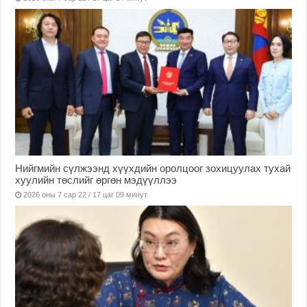
Нийгмийн сүлжээнд хүүхдийн оролцоог зохицуулах тухай
хуулийн төслийг өргөн мэдүүллээ
2026 оны 7 сар 22 / 17 цаг 09 минут