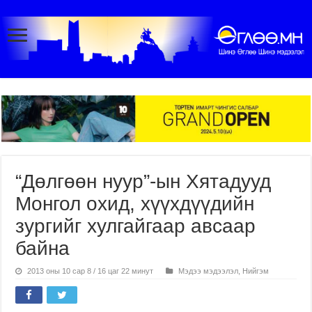
“Дөлгөөн нуур”-ын Хятадууд
Монгол охид, хүүхдүүдийн
зургийг хулгайгаар авсаар
байна
2013 оны 10 сар 8 / 16 цаг 22 минут
Мэдээ мэдээлэл
,
Нийгэм