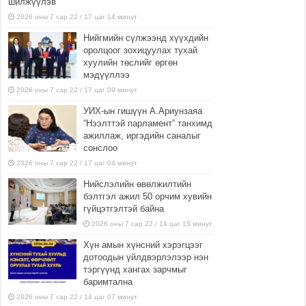
шилжүүлэв
2026 оны 7 сар 22 / 17 цаг 14 минут
Нийгмийн сүлжээнд хүүхдийн
оролцоог зохицуулах тухай
хуулийн төслийг өргөн
мэдүүллээ
2026 оны 7 сар 22 / 17 цаг 09 минут
УИХ-ын гишүүн А.Ариунзаяа
“Нээлттэй парламент” танхимд
ажиллаж, иргэдийн саналыг
сонслоо
2026 оны 7 сар 22 / 17 цаг 04 минут
Нийслэлийн өвөлжилтийн
бэлтгэл ажил 50 орчим хувийн
гүйцэтгэлтэй байна
2026 оны 7 сар 22 / 14 цаг 15 минут
Хүн амын хүнсний хэрэгцээг
дотоодын үйлдвэрлэлээр нэн
тэргүүнд хангах зарчмыг
баримтална
2026 оны 7 сар 22 / 14 цаг 07 минут