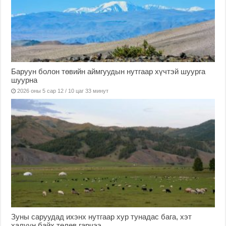
Баруун болон төвийн аймгуудын нутгаар хүчтэй шуурга
шуурна
2026 оны 5 сар 12 / 10 цаг 33 минут
Зуны саруудад ихэнх нутгаар хур тунадас бага, хэт
халуун байх төлөв гарчээ