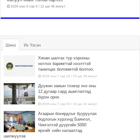
2026 оны 5 сар 6 / 12 цаг 46 минут
Шинэ
Их Үзсэн
Хянан шалгах түр хорооны
нотлох баримттай нээлттэй
танилцах боломжтой боллоо.
2026 оны 7 сар 23 / 15 цаг 58 минут
Дүүжин замын тээвэр энэ оны
12 дугаар сард ашиглалтад
бүрэн орно
2026 оны 7 сар 23 / 10 цаг 21 минут
Агаарын бохирдлыг бууруулах
бодлогын хүрээнд Баянгол,
Чингэлтэй дүүргийн 5000
өрхийг хийн халаалтад
шилжүүлэв