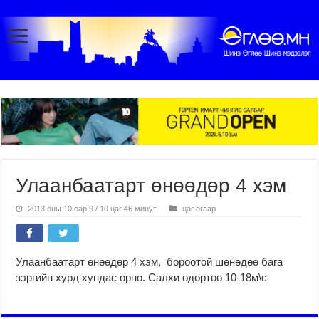
Улаанбаатарт өнөөдөр 4 хэм
2013 оны 10 сар 9 / 10 цаг 46 минут
цаг агаар
Улаанбаатарт өнөөдөр 4 хэм, бороотой шөнөдөө бага
зэргийн хурд хундас орно. Салхи өдөртөө 10-18м\с