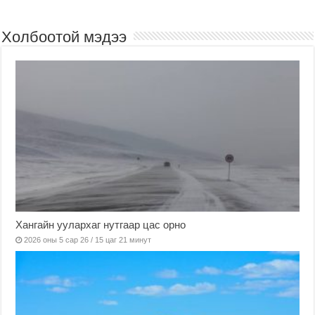
Холбоотой мэдээ
Хангайн уулархаг нутгаар цас орно
2026 оны 5 сар 26 / 15 цаг 21 минут