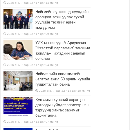
2026 оны 7 сар 22 / 17 цаг 14 минут
Нийгмийн сүлжээнд хүүхдийн
оролцоог зохицуулах тухай
хуулийн төслийг өргөн
мэдүүллээ
2026 оны 7 сар 22 / 17 цаг 09 минут
УИХ-ын гишүүн А.Ариунзаяа
“Нээлттэй парламент” танхимд
ажиллаж, иргэдийн саналыг
сонслоо
2026 оны 7 сар 22 / 17 цаг 04 минут
Нийслэлийн өвөлжилтийн
бэлтгэл ажил 50 орчим хувийн
гүйцэтгэлтэй байна
2026 оны 7 сар 22 / 14 цаг 15 минут
Хүн амын хүнсний хэрэгцээг
дотоодын үйлдвэрлэлээр нэн
тэргүүнд хангах зарчмыг
баримтална
2026 оны 7 сар 22 / 14 цаг 07 минут