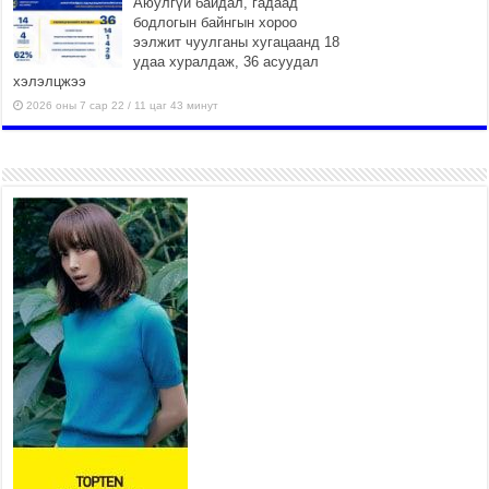
Аюулгүй байдал, гадаад
бодлогын байнгын хороо
ээлжит чуулганы хугацаанд 18
удаа хуралдаж, 36 асуудал
хэлэлцжээ
2026 оны 7 сар 22 / 11 цаг 43 минут
“4 улирлын турш үйл
ажиллагаа явуулах
боломжтой-Хүүхэд хөгжүүлэх
төв” байгуулах төсөлд төр,
хувийн хэвшлийн түншлэлийн хүрээнд хамтран
ажиллахыг урьж байна
2026 оны 7 сар 22 / 9 цаг 28 минут
Б.Пүрэвдагва: “Урт цагаан”-ыг
залуучууд чөлөөт цагаа
өнгөрүүлдэг, жуулчид зорьж
ирдэг цэг болгоно
2026 оны 7 сар 21 / 16 цаг 47 минут
Тусгай замын автобус /BRT/ төслийн удирдах
хорооны ээлжит хуралдаан боллоо
2026 оны 7 сар 21 / 16 цаг 43 минут