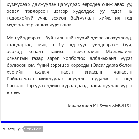
хүмүүсээр дамжуулан цэгүүдээс өөрсдөө очиж авах уу,
эсвэл төвлөрсөн цэгээр худалдах уу гэдэг нь
тодорхойгүй учир зохион байгуулалт хийж, ил тод
мэдээллээр хангах үүрэг өгөв.
Мөн үйлдвэрлэж буй түлшний түүхий эдээс авахуулаад,
стандартад нийцсэн бүтээгдэхүүн үйлдвэрлэж буй,
эсэхэд хяналт тавихыг нийслэлийн Мэргэжлийн
хяналтын газар зэрэг холбогдох албаныханд үүрэг
болгосон юм. Үүний зэрэгцээ хороодын Засаг дарга болон
хэсгийн ахлагч нарыг агаарын чанарын
байцаагчаар ажиллуулах асуудлыг судалж, энэ онд
багтаан Тэргүүлэгчдийн хуралдаанд танилцуулах үүрэг
өглөө.
Нийслэлийн
ИТХ
–
ын
ХМОНХТ
Түлхүүр үг
НИЙГЭМ