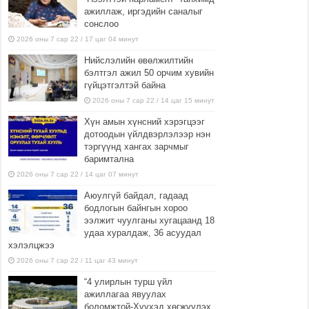
ажиллаж, иргэдийн саналыг
сонслоо
2026 оны 7 сар 22 / 17 цаг 04 минут
Нийслэлийн өвөлжилтийн
бэлтгэл ажил 50 орчим хувийн
гүйцэтгэлтэй байна
2026 оны 7 сар 22 / 14 цаг 15 минут
Хүн амын хүнсний хэрэгцээг
дотоодын үйлдвэрлэлээр нэн
тэргүүнд хангах зарчмыг
баримтална
2026 оны 7 сар 22 / 14 цаг 07 минут
Аюулгүй байдал, гадаад
бодлогын байнгын хороо
ээлжит чуулганы хугацаанд 18
удаа хуралдаж, 36 асуудал
хэлэлцжээ
2026 оны 7 сар 22 / 11 цаг 43 минут
“4 улирлын турш үйл
ажиллагаа явуулах
боломжтой-Хүүхэд хөгжүүлэх