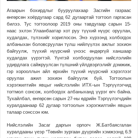
Агаарын бохирдлыг бууруулахаар Засгийн газраас
өнгөрсөн хоёрдугаар сард 62 дугаартай тогтоол гаргасан
билээ. Тус тогтоолоор 2019 оны тавдугаар сарын 15-
наас
эхлэн Улаанбаатар хот
руу
түүхий нүүрс оруулан,
худалдах, түлэхийг хориглосон. Энэ хүрээнд холбогдох
албаныхан боловсруулан түлш нийлүүлэх ажлыг зохион
байгуулж, түүхий нүүрсний үнээс өндөргүй ханшаар
худалдах үүрэгтэй. Үүнтэй холбогдуулан нийслэлийн
удирдлага сайжруулсан түлшний үйлдвэрлэлийг дэмжиж,
гэр хорооллын айл өрхийн түүхий нүүрсний хэрэглээг
оруулах ажил зохион байгуулж буй. Тогтоолын
хэрэгжилтийн явцыг нийслэлийн
ИТХ
–
ын
Тэргүүлэгчид
тогтмол сонсож, холбогдох албаныханд үүрэг өгч байна.
Тухайлбал, өнгөрсөн сарын 27-
ны
өдрийн Тэргүүлэгчдийн
хуралдаанаар 62 дугаар тогтоолын хэрэгжилтийн явцын
талаар сонссон юм.
Нийслэлийн Засаг даргын орлогч Ж.Батбаясгалан
хуралдааны үеэр “Төвийн зургаан дүүргийн хэмжээнд 6.9