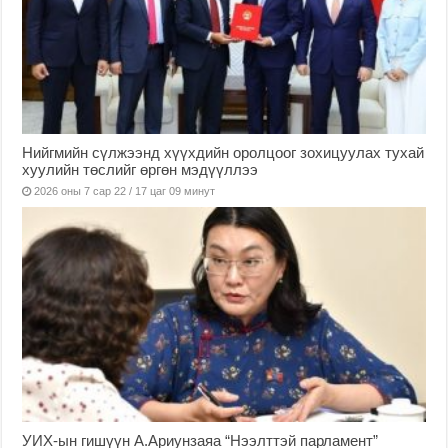
Нийгмийн сүлжээнд хүүхдийн оролцоог зохицуулах тухай
хуулийн төслийг өргөн мэдүүллээ
2026 оны 7 сар 22 / 17 цаг 09 минут
УИХ-ын гишүүн А.Ариунзаяа “Нээлттэй парламент”