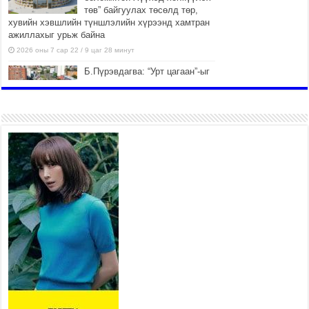
төв” байгуулах төсөлд төр,
хувийн хэвшлийн түншлэлийн хүрээнд хамтран
ажиллахыг урьж байна
2026 оны 7 сар 22 / 9 цаг 28 минут
Б.Пүрэвдагва: “Урт цагаан”-ыг
залуучууд чөлөөт цагаа
өнгөрүүлдэг, жуулчид зорьж
ирдэг цэг болгоно
2026 оны 7 сар 21 / 16 цаг 47 минут
Тусгай замын автобус /BRT/ төслийн удирдах
хорооны ээлжит хуралдаан боллоо
2026 оны 7 сар 21 / 16 цаг 43 минут
Ерөнхий сайд Н.Учрал БНХАУ-аас Монгол Улсад
суугаа Элчин сайд Шэнь Миньжюанийг хүлээн
авч уулзав
2026 оны 7 сар 21 / 16 цаг 39 минут
БҮГД НАЙРАМДАХ ТАЖИКИСТАН УЛСТАЙ
ЭДИЙН ЗАСГИЙН ХАМТЫН АЖИЛЛАГААГ
ӨРГӨЖҮҮЛНЭ
2026 оны 7 сар 21 / 16 цаг 34 минут