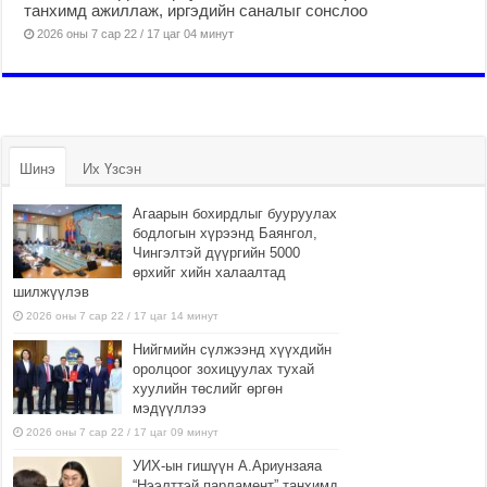
танхимд ажиллаж, иргэдийн саналыг сонслоо
2026 оны 7 сар 22 / 17 цаг 04 минут
Шинэ
Их Үзсэн
Агаарын бохирдлыг бууруулах
бодлогын хүрээнд Баянгол,
Чингэлтэй дүүргийн 5000
өрхийг хийн халаалтад
шилжүүлэв
2026 оны 7 сар 22 / 17 цаг 14 минут
Нийгмийн сүлжээнд хүүхдийн
оролцоог зохицуулах тухай
хуулийн төслийг өргөн
мэдүүллээ
2026 оны 7 сар 22 / 17 цаг 09 минут
УИХ-ын гишүүн А.Ариунзаяа
“Нээлттэй парламент” танхимд