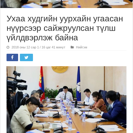
Ухаа худгийн уурхайн угаасан
нүүрсээр сайжруулсан түлш
үйлдвэрлэж байна
2018 оны 12 сар 1 / 16 цаг 41 минут
Нийгэм