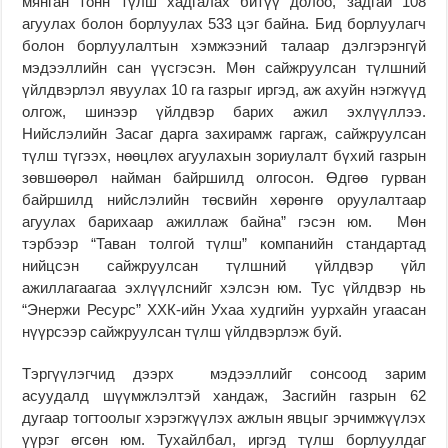
мянган тонн түлш хадгалах битүү долоо, задгай 108
агуулах болон борлуулах 533 цэг байна. Бид борлуулагч
болон борлуулалтын хэмжээний талаар дэлгэрэнгүй
мэдээллийн сан үүсгэсэн. Мөн сайжруулсан түлшний
үйлдвэрлэл явуулах 10 га газрыг иргэд, аж ахуйн нэгжүүд
олгож, шинээр үйлдвэр барих ажил эхлүүллээ.
Нийслэлийн Засаг дарга захирамж гаргаж, сайжруулсан
түлш түгээх, нөөцлөх агуулахын зориулалт бүхий газрын
зөвшөөрөл найман байршилд олгосон. Өдгөө гурван
байршилд нийслэлийн төсвийн хөрөнгө оруулалтаар
агуулах барихаар ажиллаж байна” гэсэн юм. Мөн
тэрбээр “Таван толгой түлш” компанийн стандартад
нийцсэн сайжруулсан түлшний үйлдвэр үйл
ажиллагаагаа эхлүүлснийг хэлсэн юм. Тус үйлдвэр нь
“
Энержи
Ресурс
” ХХК-ийн Ухаа худгийн уурхайн угаасан
нүүрсээр сайжруулсан түлш үйлдвэрлэж буй.
Тэргүүлэгчид дээрх мэдээллийг сонсоод зарим
асуудалд шүүмжлэлтэй хандаж, Засгийн газрын 62
дугаар тогтоолыг хэрэгжүүлэх ажлын явцыг эрчимжүүлэх
үүрэг өгсөн юм. Тухайлбал, иргэд түлш борлуулдаг