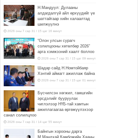
Н.Мандуул: Дулааны
алдагдалгүй айл өрхүүдийг үе
шаттайгаар хийн халаалтад
шилжүүлнэ
2026 оны 7 сар 31 / 15 цаг 16 минут
“Олон улсын сурагч
солилцооны хөтөлбөр 2026”
арга хэмжээний хаалт боллоо
2026 оны 7 сар 31 / 15 цаг 09 минут
Шадар сайд Н.Номтойбаяр
Хэнтий аймагт ажиллаж байна
2026 оны 7 сар 31 / 15 цаг 01 минут
Бүсчилсэн хөгжил, гамшгийн
эрсдэлийг бууруулах
чиглэлээр НҮБ-тай хамтын
ажиллагаагаа өргөжүүлэхээр
санал солилцлоо
2026 оны 7 сар 31 / 14 цаг 55 минут
Байнгын хорооны дарга
М.Мандхай Камбожийн Хааны