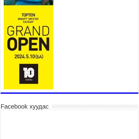
2026 оны 7 сар 30 / 15 цаг 30 минут
Нийслэл, дүүргийн шуурхай штабууд хүч,
хэрэгслийн бэлэн байдлыг ханган ажиллаж
байна
2026 оны 7 сар 30 / 15 цаг 24 минут
Бүгд Найрамдах Киргиз Улстай худалдаа,
тээвэр, логистикийн хамтын ажиллагааг
өргөжүүлнэ
2026 оны 7 сар 30 / 15 цаг 19 минут
Шадар сайд Н.Номтойбаяр яамдын Төрийн
нарийн бичгийн дарга нартай шуурхай
хуралдлаа
2026 оны 7 сар 30 / 15 цаг 12 минут
Бага орлоготой иргэдийн орлогод татвар
ногдуулахгүй байх эрх зүйн орчныг бүрдүүллээ
Facebook хуудас
2026 оны 7 сар 30 / 15 цаг 02 минут
Монгол Улсын хуулиудын 55.9 хувьд хуулийн
хэрэгжилтийн үр дагаврын үнэлгээ хийгджээ
2026 оны 7 сар 30 / 14 цаг 55 минут