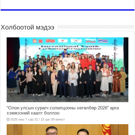
Холбоотой мэдээ
“Олон улсын сурагч солилцооны хөтөлбөр 2026” арга
хэмжээний хаалт боллоо
2026 оны 7 сар 31 / 15 цаг 09 минут