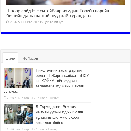
Шадар сайд Н.Номтойбаяр яамдын Төрийн нарийн
бичгийн дарга нартай шуурхай хуралдлаа
2026 оны 7 сар 30 / 15 цаг 12 минут
Шинэ
Их Үзсэн
Нийслэлийн засаг даргын
орлогч Г.Жаргалсайхан БНСУ-
ын КОЙКА-гийн суурин
төлөөлөгч Жу Хэйн Нантай
уулзлаа
2026 оны 7 сар 31 / 16 цаг 59 минут
Б.Пүрэвдагва: Энэ жил
найман уурын зуухыг хийн
түлшинд шилжүүлэхээр
ажиллаж байна
2026 оны 7 сар 31 / 15 цаг 21 минут