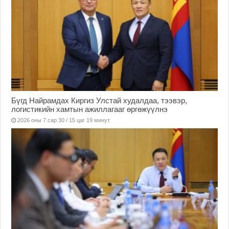
Бүгд Найрамдах Киргиз Улстай худалдаа, тээвэр,
логистикийн хамтын ажиллагааг өргөжүүлнэ
2026 оны 7 сар 30 / 15 цаг 19 минут