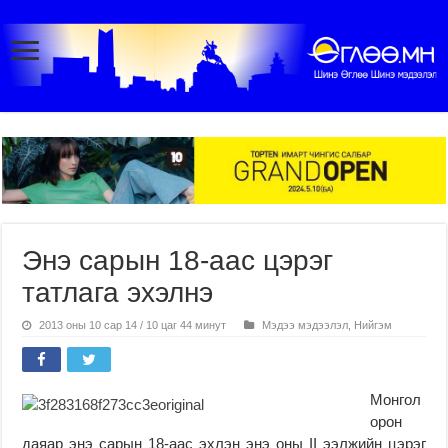
Энэ сарын 18-аас цэрэг
татлага эхэлнэ
2013 оны 10 сар 14 / 10 цаг 44 минут
Мэдээ мэдээлэл
,
Нийгэм
Монгол
орон
даяар энэ сарын 18-аас эхлэн энэ оны II ээлжийн цэрэг