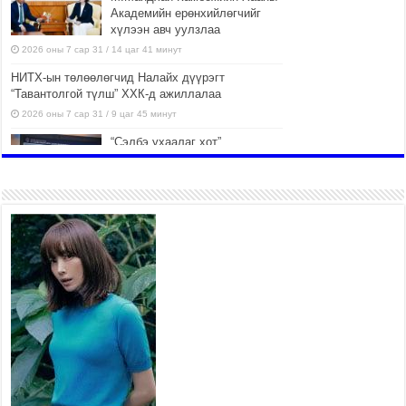
Академийн ерөнхийлөгчийг
хүлээн авч уулзлаа
2026 оны 7 сар 31 / 14 цаг 41 минут
НИТХ-ын төлөөлөгчид Налайх дүүрэгт
“Тавантолгой түлш” ХХК-д ажиллалаа
2026 оны 7 сар 31 / 9 цаг 45 минут
“Сэлбэ ухаалаг хот”
ашиглалтад орсноор
Улаанбаатар хотын орон
сууцны хангамжийн жилийн
эрэлтийн 42 хувийг хангана
2026 оны 7 сар 31 / 9 цаг 23 минут
Г.Жаргалсайхан: Энэ өвөл 400-
430 мянган тонн шахмал түлш
хэрэглэнэ
2026 оны 7 сар 30 / 15 цаг 35 минут
Нийслэлийн засаг даргын
нэгдүгээр орлогч Б.Мөнхбат
Денвер хот дахь Монгол
улсын өргөмжит консул
Ж.Вагенландертай уулзлаа