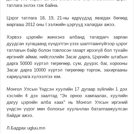
татлага эхлэх гэж байна.
Цэрэг татлага 18, 19, 21-ны өдрүүдэд явагдах бөгөөд
маргааш 2012 оны I ээлжийн цэргүүд халагдах ажээ.
Хэрвээ цэргийн жинхэнэ албанд татагдагч зарлан
дуудсан хугацаанд хүндэтгэн үзэх шалтгаангүйгээр цэрэг
татлагын байр болон товлосон газарт ирээгүй бол тухайн
иргэнийг аймаг, нийслэлийн Засаг дарга, Цэргийн штабын
дарга 50000 хүртэл төгрөгөөр, сум, дүүрэг, баг, хорооны
Засаг дарга 10000 хүртэл төгрөгөөр торгож, захиргааны
хариуцлага хүлээлгэх юм.
Монгол Улсын Үндсэн хуулийн 17 дугаар зүйлийн 1 дэх
хэсгийн 4 дэх заалтад “Эх орноо хамгаалах, хуулийн
дагуу цэргийн алба хаах” нь Монгол Улсын иргэний
үндсэн үүрэг мөн болохыг хуульчлан баталгаажуулсан
байдаг ажээ.
Л.Бадрах ugluu.mn