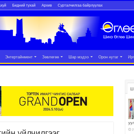
ахуй
Бидний тухай
Архив
Сурталчилгаа байрлуулах
Энтертайнмент
Зөвлөгөө
Шар мэдээ
Орон нутаг
Ир
Ш
уу
2
ийн үйлчилгээг