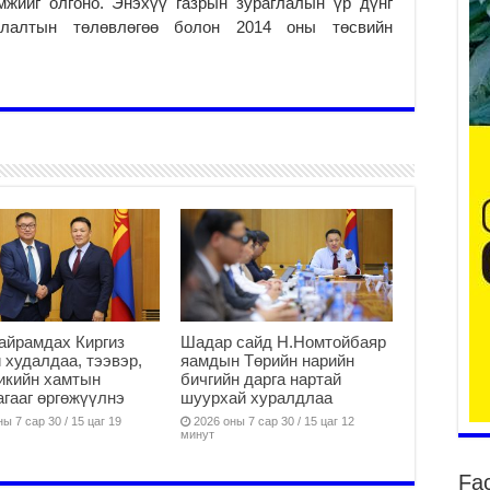
мжийг олгоно. Энэхүү газрын зураглалын үр дүнг
улалтын төлөвлөгөө болон 2014 оны төсвийн
Ж.
2
Ни
хэ
ба
2
Бү
тэ
өр
2
айрамдах Киргиз
Шадар сайд Н.Номтойбаяр
Ша
 худалдаа, тээвэр,
яамдын Төрийн нарийн
на
икийн хамтын
бичгийн дарга нартай
ху
гааг өргөжүүлнэ
шуурхай хуралдлаа
2
ы 7 сар 30 / 15 цаг 19
2026 оны 7 сар 30 / 15 цаг 12
минут
Ба
но
Fa