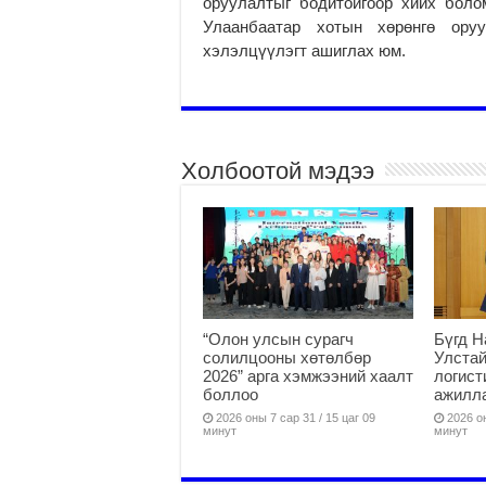
оруулалтыг бодитойгоор хийх боло
Улаанбаатар хотын хөрөнгө ору
хэлэлцүүлэгт ашиглах юм.
Холбоотой мэдээ
“Олон улсын сурагч
Бүгд Н
солилцооны хөтөлбөр
Улстай
2026” арга хэмжээний хаалт
логист
боллоо
ажилла
2026 оны 7 сар 31 / 15 цаг 09
2026 он
минут
минут