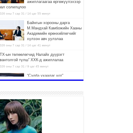
ажиллагаагаа өргөжүүлэхээр
нал солилцлоо
026 оны 7 сар 31 / 14 цаг 55 минут
Байнгын хорооны дарга
М.Мандхай Камбожийн Хааны
Академийн ерөнхийлөгчийг
хүлээн авч уулзлаа
026 оны 7 сар 31 / 14 цаг 41 минут
ТХ-ын төлөөлөгчид Налайх дүүрэгт
авантолгой түлш” ХХК-д ажиллалаа
026 оны 7 сар 31 / 9 цаг 45 минут
“Сэлбэ ухаалаг хот”
ашиглалтад орсноор
Улаанбаатар хотын орон
сууцны хангамжийн жилийн
элтийн 42 хувийг хангана
026 оны 7 сар 31 / 9 цаг 23 минут
Г.Жаргалсайхан: Энэ өвөл 400-
430 мянган тонн шахмал түлш
хэрэглэнэ
2026 оны 7 сар 30 / 15 цаг 35 минут