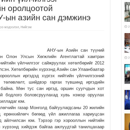
йн оролцоотой
У-ын азийн сан дэмжинэ
2
ээ мэдээлэл
,
Нийгэм
АНУ-ын Азийн сан түүний
йн Олон Улсын Хөгжлийн Агентлагтай хамтран
2
нийтийн үйлчилгээг сайжруулах хөтөлбөрийг 2012
лсэн. Хөтөлбөрийн хүрээнд Азийн сан Улаанбаатар
орооллын иргэдэд хүргэх нийтийн үйлчилгээний
 төлөвлөлт, шийдвэр гаргах түвшинд иргэдийн
 байна. Мөн тус сан иргэд, оршин суугчдын хот
ой бодлого боловсруулахад хувь нэмэр оруулах
жилладаг юм.
лөгчийн газар Монголд байгуулагдсаны 20 жилийн
д ерөнхийлөгч бөгөөд үйл ажиллагаа хариуцсан
 айлчилсан юм. Тэрээр гэр хорооллын нийтийн
н хүрээнд хийгдэж байгаа ажлуудтай танилцахаар