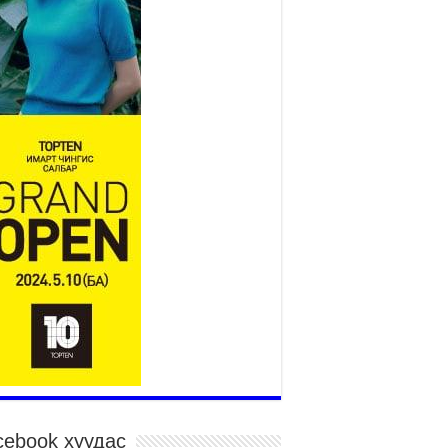
Нийслэлийн засаг даргын
нэгдүгээр орлогч Б.Мөнхбат
Денвер хот дахь Монгол
улсын өргөмжит консул
Вагенландертай уулзлаа
026 оны 7 сар 30 / 15 цаг 30 минут
йслэл, дүүргийн шуурхай штабууд хүч,
рэгслийн бэлэн байдлыг ханган ажиллаж
йна
026 оны 7 сар 30 / 15 цаг 24 минут
гд Найрамдах Киргиз Улстай худалдаа,
эвэр, логистикийн хамтын ажиллагааг
гөжүүлнэ
026 оны 7 сар 30 / 15 цаг 19 минут
дар сайд Н.Номтойбаяр яамдын Төрийн
рийн бичгийн дарга нартай шуурхай
ралдлаа
026 оны 7 сар 30 / 15 цаг 12 минут
га орлоготой иргэдийн орлогод татвар
гдуулахгүй байх эрх зүйн орчныг бүрдүүллээ
cebook хуудас