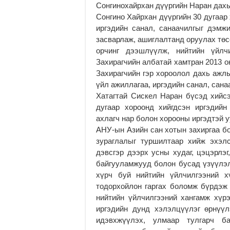
Сонгинохайрхан дүүргийн Наран дахь
Сонгино Хайрхан дүүргийн 30 дугаар
иргэдийн санал, санаачилгыг дэмжи
засварлаж, ашиглалтанд оруулах төс
орчинг дээшлүүлж, нийтийн үйлч
Захирагчийн албатай хамтран 2013 о
Захирагчийн гэр хороолол дахь ажл
үйл ажиллагаа, иргэдийн санал, сана
Хатагтай Сискел Наран бүсэд хийс
дугаар хороонд хийгдсэн иргэдийн
ахлагч нар болон хорооны иргэдтэй у
АНУ-ын Азийн сан хотын захиргаа бо
зураглалыг туршилтаар хийж эхэл
дэвсгэр дээрх усны худаг, цэцэрлэг
байгууламжууд болон бусад үзүүлэл
хүрч буй нийтийн үйлчилгээний х
тодорхойлон гаргах боломж бүрдэж 
нийтийн үйлчилгээний хангамж хүр
иргэдийн дунд хэлэлцүүлэг өрнүүл
идэвхжүүлэх, улмаар тулгарч ба