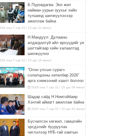
Б.Пүрэвдагва: Энэ жил
найман уурын зуухыг хийн
түлшинд шилжүүлэхээр
ажиллаж байна
026 оны 7 сар 31 / 15 цаг 21 минут
Н.Мандуул: Дулааны
алдагдалгүй айл өрхүүдийг үе
шаттайгаар хийн халаалтад
шилжүүлнэ
026 оны 7 сар 31 / 15 цаг 16 минут
“Олон улсын сурагч
солилцооны хөтөлбөр 2026”
арга хэмжээний хаалт боллоо
2026 оны 7 сар 31 / 15 цаг 09 минут
Шадар сайд Н.Номтойбаяр
Хэнтий аймагт ажиллаж байна
2026 оны 7 сар 31 / 15 цаг 01 минут
Бүсчилсэн хөгжил, гамшгийн
эрсдэлийг бууруулах
чиглэлээр НҮБ-тай хамтын