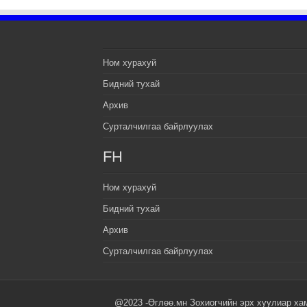
Ном хурахуй
Бидний тухай
Архив
Сурталчилгаа байрлуулах
FH
Ном хурахуй
Бидний тухай
Архив
Сурталчилгаа байрлуулах
@2023 -Өглөө.мн Зохиогчийн эрх хуулиар ха