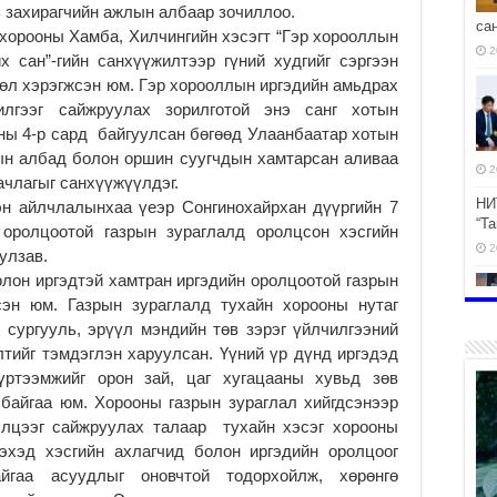
 захирагчийн ажлын албаар зочиллоо.
са
 хорооны Хамба, Хилчингийн хэсэгт “Гэр хорооллын
2
х сан”-гийн санхүүжилтээр гүний худгийг сэргээн
өл хэрэгжсэн юм. Гэр хорооллын иргэдийн амьдрах
илгээг сайжруулах зорилготой энэ санг хотын
ны 4-р сард байгуулсан бөгөөд Улаанбаатар хотын
ын албад болон оршин суугчдын хамтарсан аливаа
2
ачлагыг санхүүжүүлдэг.
НИ
эн айлчлалынхаа үеэр Сонгинохайрхан дүүргийн 7
“Т
 оролцоотой газрын зураглалд оролцсон хэсгийн
2
улзав.
лон иргэдтэй хамтран иргэдийн оролцоотой газрын
сэн юм. Газрын зураглалд тухайн хорооны нутаг
, сургууль, эрүүл мэндийн төв зэрэг үйлчилгээний
тийг тэмдэглэн харуулсан. Үүний үр дүнд иргэдэд
эр
үртээмжийг орон зай, цаг хугацааны хувьд зөв
2
байгаа юм. Хорооны газрын зураглал хийгдсэнээр
элцээг сайжруулах талаар тухайн хэсэг хорооны
эхэд хэсгийн ахлагчид болон иргэдийн оролцоог
йгаа асуудлыг оновчтой тодорхойлж, хөрөнгө