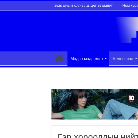
Ном хур
2026 ОНЫ 8 САР 2 / 11 ЦАГ 36 МИНУТ
Мэдээ мэдээлэл
Боловсрол
Гэр хорооллын нийт