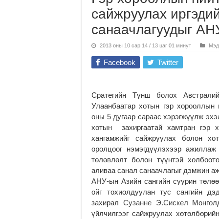
сайжруулах иргэди
санаачлагуудыг АН
2013 оны 10 сар 14 / 13 цаг 01 минут
Мэд
Facebook
Twitter
Сратегийн Түнш болох Австрали
Улаанбаатар хотын гэр хорооллын 
оны 5 дугаар сараас хэрэгжүүлж эхэ
хотын захиргаатай хамтран гэр х
хангамжийг сайжруулах болон хот
оролцоог нэмэгдүүлэхээр ажиллаж
төлөвлөлт болон түүнтэй холбоот
аливаа санал санаачлагыг дэмжин а
АНУ-ын Азийн сангийн суурин төлөө
ойг тохиолдуулан тус сангийн дэ
захирал
Сузанне Э.Сискел
Монголд
үйлчилгээг сайжруулах хөтөлбөрий