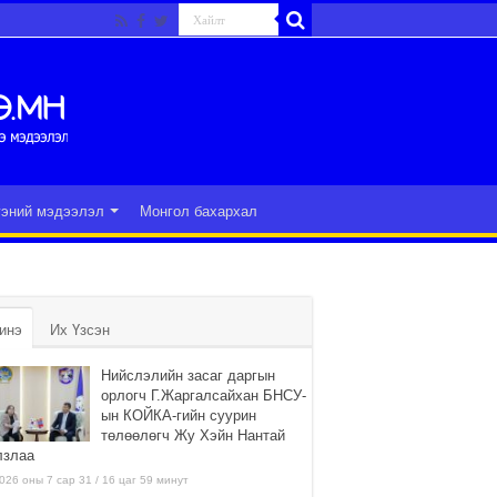
гэний мэдээлэл
Монгол бахархал
инэ
Их Үзсэн
Нийслэлийн засаг даргын
орлогч Г.Жаргалсайхан БНСУ-
ын КОЙКА-гийн суурин
төлөөлөгч Жу Хэйн Нантай
лзлаа
026 оны 7 сар 31 / 16 цаг 59 минут