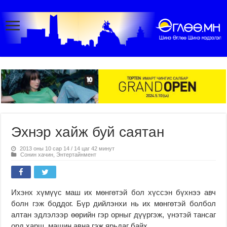
Эхнэр хайж буй саятан
2013 оны 10 сар 14 / 14 цаг 42 минут
Сонин хачин
,
Энтертайнмент
Ихэнх хүмүүс маш их мөнгөтэй бол хүссэн бүхнээ авч
болн гэж боддог. Бүр дийлэнхи нь их мөнгөтэй болбол
алтан эдлэлээр өөрийн гэр орныг дүүргэж, үнэтэй тансаг
орд харш, машин авна гэж ярьдаг байх.