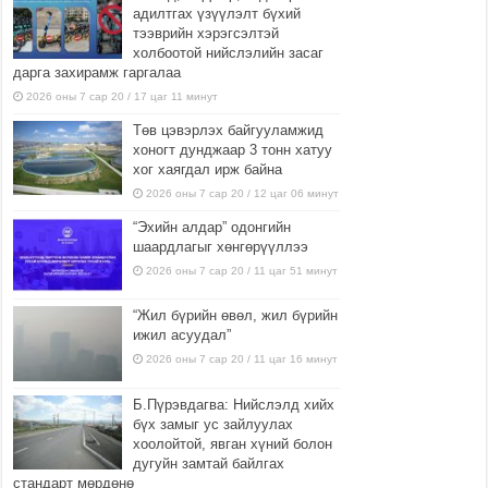
адилтгах үзүүлэлт бүхий
тээврийн хэрэгсэлтэй
холбоотой нийслэлийн засаг
дарга захирамж гаргалаа
2026 оны 7 сар 20 / 17 цаг 11 минут
Төв цэвэрлэх байгууламжид
хоногт дунджаар 3 тонн хатуу
хог хаягдал ирж байна
2026 оны 7 сар 20 / 12 цаг 06 минут
“Эхийн алдар” одонгийн
шаардлагыг хөнгөрүүллээ
2026 оны 7 сар 20 / 11 цаг 51 минут
“Жил бүрийн өвөл, жил бүрийн
ижил асуудал”
2026 оны 7 сар 20 / 11 цаг 16 минут
Б.Пүрэвдагва: Нийслэлд хийх
бүх замыг ус зайлуулах
хоолойтой, явган хүний болон
дугуйн замтай байлгах
стандарт мөрдөнө