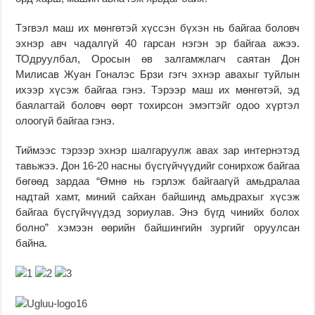
Тэгвэл маш их мөнгөтэй хүссэн бүхэн нь байгаа боловч
эхнэр авч чадалгүй 40 гарсан нэгэн эр байгаа ажээ.
ТОдруулбал, Оросын өв залгамжлагч саятан Дон
Милисав Жуан Гоналэс Брзи гэгч эхнэр авахыг туйлын
ихээр хүсэж байгаа гэнэ. Тэрээр маш их мөнгөтэй, эд
баялагтай боловч өөрт тохирсон эмэгтэйг одоо хүртэл
олоогүй байгаа гэнэ.
Тиймээс тэрээр эхнэр шалгаруулж авах зар интернэтэд
тавьжээ. Дон 16-20 насны бүсгүйчүүдийг сонирхож байгаа
бөгөөд зардаа “Өмнө нь гэрлэж байгаагүй амьдралаа
надтай хамт, миний сайхан байшинд амьдрахыг хүсэж
байгаа бүсгүйчүүдэд зориулав. Энэ бүгд чинийх болох
болно” хэмээн өөрийн байшингийн зургийг оруулсан
байна.