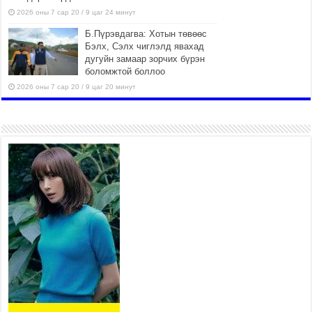
2026 оны 7 сар 20 / 9 цаг 24 минут
Б.Пүрэвдагва: Хотын төвөөс
Бэлх, Сэлх чиглэлд явахад
дугуйн замаар зорчих бүрэн
боломжтой боллоо
2026 оны 7 сар 20 / 9 цаг 20 минут
Хан-Уул дүүрэг, Чингисийн
өргөн чөлөөний ус зайлуулах
шугам хоолойн ажил 80
хувьтай үргэлжилж байна
2026 оны 7 сар 20 / 9 цаг 14 минут
Усархаг аадар бороо орж
байгаа тул аюулгүй байдлаа
хангаж, үер усны аюулаас
сэрэмжлэхийг нийслэлийн
Онцгой байдлын газраас анхааруулж байна
2026 оны 7 сар 20 / 9 цаг 09 минут
311 алба хаагч, 119 техник хэрэгсэлтэй ажиллаж
үер усны аюул, болзошгүй эрсдэлээс сэргийлж
байна
2026 оны 7 сар 20 / 9 цаг 05 минут