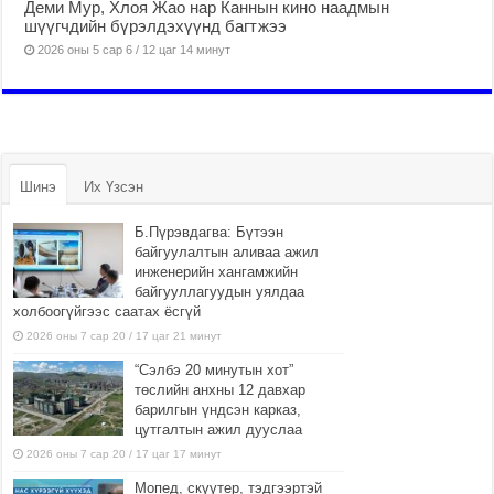
Деми Мур, Хлоя Жао нар Каннын кино наадмын
шүүгчдийн бүрэлдэхүүнд багтжээ
2026 оны 5 сар 6 / 12 цаг 14 минут
Шинэ
Их Үзсэн
Б.Пүрэвдагва: Бүтээн
байгуулалтын аливаа ажил
инженерийн хангамжийн
байгууллагуудын уялдаа
холбоогүйгээс саатах ёсгүй
2026 оны 7 сар 20 / 17 цаг 21 минут
“Сэлбэ 20 минутын хот”
төслийн анхны 12 давхар
барилгын үндсэн карказ,
цутгалтын ажил дууслаа
2026 оны 7 сар 20 / 17 цаг 17 минут
Мопед, скүүтер, тэдгээртэй