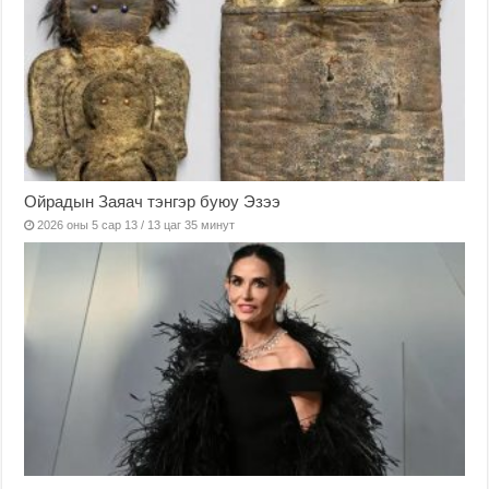
Ойрадын Заяач тэнгэр буюу Эзээ
2026 оны 5 сар 13 / 13 цаг 35 минут