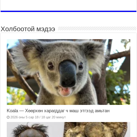
Холбоотой мэдээ
Koala — Хөөрхөн харагддаг ч маш этгээд амьтан
2026 оны 5 сар 18 / 18 цаг 20 минут