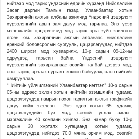
нийтээр мод тарих үндэсний өдрийн хүрээнд Нийслэлийн
Засаг даргын Тамгын газар, Улаанбаатар хотын
Захирагчийн ажлын албаны ажилчид Үндэсний цэцэрлэгт
хүрээлэнгийн арын зам дагуу мод тарилаа. Энэ үеэр
мэргэжлийн цэцэрлэгчид мод тарих арга зүйн зөвлөгөө
өгсөн юм. Захирагчийн ажлын албанаас нийслэлийн
ерөнхий боловсролын сургууль, цэцэрлэгүүдэд нийтдээ
2400 ширхэг мод хуваарилж, 10-р сарын 09-12-ны
өдрүүдэд тарьсан байна. Үндэсний цэцэрлэгт
хүрээлэнгийн захиргаанаас өөрийн талбай дээрээ мод,
сөөг тарих, арчлах сургалт зохион байгуулж, олон нийтийг
хамрууллаа.
“Нийтийн үйлчилгээний Улаанбаатар нэгтгэл” 10-р сарын
05-ны өдрөөс эхлэн хотын нийтийн эзэмшлийн гудамж,
цэцэрлэгүүдэд намрын нөхөн тарилтын ажлыг графикийн
дагуу хийж эхэлсэн. Энэ өдөр хотын 65 гудамж,
цэцэрлэгүүдийн бүх мод, сөөгийг услах ажлыг
мэргэжлийн 40 компани хийлээ. Энэ намар буюу 10-р
сарын 30 хүртэлх хугацаанд хотын гудамж,
цэцэрлэгүүдэд нийтдээ 70.0 мянга орчим мод, сөөгийг