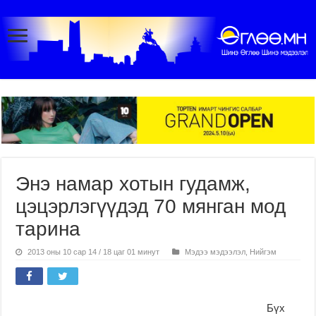
Энэ намар хотын гудамж,
цэцэрлэгүүдэд 70 мянган мод
тарина
2013 оны 10 сар 14 / 18 цаг 01 минут
Мэдээ мэдээлэл
,
Нийгэм
Бүх