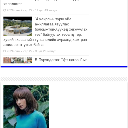
хэлэлцжээ
2026 оны 7 сар 22 / 11 цаг 43 минут
“4 улирлын турш үйл
ажиллагаа явуулах
боломжтой-Хүүхэд хөгжүүлэх
төв” байгуулах төсөлд төр,
хувийн хэвшлийн түншлэлийн хүрээнд хамтран
ажиллахыг урьж байна
2026 оны 7 сар 22 / 9 цаг 28 минут
Б.Пүрэвдагва: “Урт цагаан”-ыг
залуучууд чөлөөт цагаа
өнгөрүүлдэг, жуулчид зорьж
ирдэг цэг болгоно
2026 оны 7 сар 21 / 16 цаг 47 минут
Тусгай замын автобус /BRT/
төслийн удирдах хорооны
ээлжит хуралдаан боллоо
2026 оны 7 сар 21 / 16 цаг 43 минут
Ерөнхий сайд Н.Учрал БНХАУ-
аас Монгол Улсад суугаа
Элчин сайд Шэнь