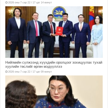
2026 оны 7 сар 22 / 17 цаг 14 минут
Нийгмийн сүлжээнд хүүхдийн оролцоог зохицуулах тухай
хуулийн төслийг өргөн мэдүүллээ
2026 оны 7 сар 22 / 17 цаг 09 минут