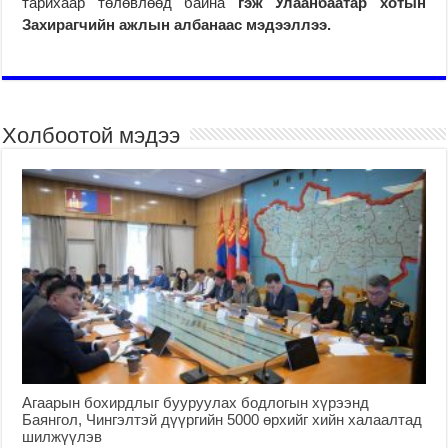
тарихаар төлөвлөөд байна
гэж Улаанбаатар хотын
Захирагчийн ажлын албанаас мэдээллээ
.
Холбоотой мэдээ
Агаарын бохирдлыг бууруулах бодлогын хүрээнд
Баянгол, Чингэлтэй дүүргийн 5000 өрхийг хийн халаалтад
шилжүүлэв