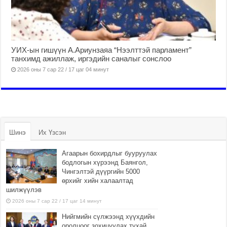
УИХ-ын гишүүн А.Ариунзаяа “Нээлттэй парламент”
танхимд ажиллаж, иргэдийн саналыг сонслоо
2026 оны 7 сар 22 / 17 цаг 04 минут
Шинэ
Их Үзсэн
Агаарын бохирдлыг бууруулах
бодлогын хүрээнд Баянгол,
Чингэлтэй дүүргийн 5000
өрхийг хийн халаалтад
шилжүүлэв
2026 оны 7 сар 22 / 17 цаг 14 минут
Нийгмийн сүлжээнд хүүхдийн
оролцоог зохицуулах тухай