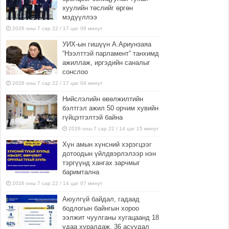
хуулийн төслийг өргөн
мэдүүллээ
2026 оны 7 сар 22 / 17 цаг 09 минут
УИХ-ын гишүүн А.Ариунзаяа
“Нээлттэй парламент” танхимд
ажиллаж, иргэдийн саналыг
сонслоо
2026 оны 7 сар 22 / 17 цаг 04 минут
Нийслэлийн өвөлжилтийн
бэлтгэл ажил 50 орчим хувийн
гүйцэтгэлтэй байна
2026 оны 7 сар 22 / 14 цаг 15 минут
Хүн амын хүнсний хэрэгцээг
дотоодын үйлдвэрлэлээр нэн
тэргүүнд хангах зарчмыг
баримтална
2026 оны 7 сар 22 / 14 цаг 07 минут
Аюулгүй байдал, гадаад
бодлогын байнгын хороо
ээлжит чуулганы хугацаанд 18
удаа хуралдаж, 36 асуудал