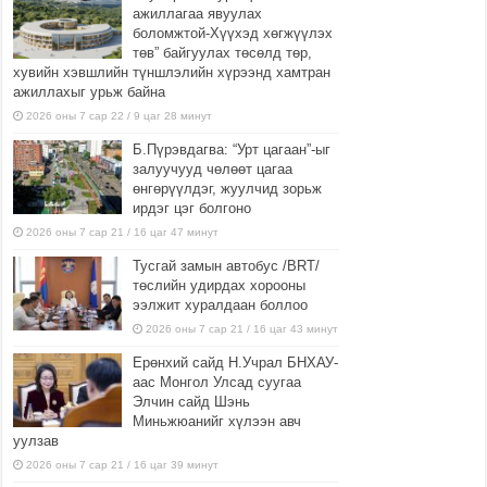
ажиллагаа явуулах
боломжтой-Хүүхэд хөгжүүлэх
төв” байгуулах төсөлд төр,
хувийн хэвшлийн түншлэлийн хүрээнд хамтран
ажиллахыг урьж байна
2026 оны 7 сар 22 / 9 цаг 28 минут
Б.Пүрэвдагва: “Урт цагаан”-ыг
залуучууд чөлөөт цагаа
өнгөрүүлдэг, жуулчид зорьж
ирдэг цэг болгоно
2026 оны 7 сар 21 / 16 цаг 47 минут
Тусгай замын автобус /BRT/
төслийн удирдах хорооны
ээлжит хуралдаан боллоо
2026 оны 7 сар 21 / 16 цаг 43 минут
Ерөнхий сайд Н.Учрал БНХАУ-
аас Монгол Улсад суугаа
Элчин сайд Шэнь
Миньжюанийг хүлээн авч
уулзав
2026 оны 7 сар 21 / 16 цаг 39 минут