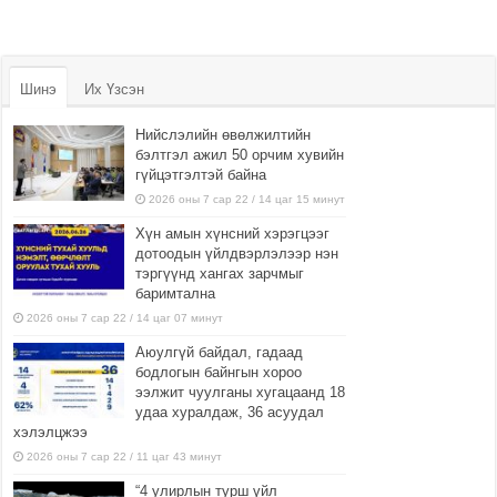
Шинэ
Их Үзсэн
Нийслэлийн өвөлжилтийн
бэлтгэл ажил 50 орчим хувийн
гүйцэтгэлтэй байна
2026 оны 7 сар 22 / 14 цаг 15 минут
Хүн амын хүнсний хэрэгцээг
дотоодын үйлдвэрлэлээр нэн
тэргүүнд хангах зарчмыг
баримтална
2026 оны 7 сар 22 / 14 цаг 07 минут
Аюулгүй байдал, гадаад
бодлогын байнгын хороо
ээлжит чуулганы хугацаанд 18
удаа хуралдаж, 36 асуудал
хэлэлцжээ
2026 оны 7 сар 22 / 11 цаг 43 минут
“4 улирлын турш үйл