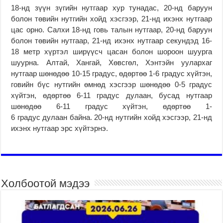
18-нд зүүн зүгийн нутгаар хур тунадас, 20-нд баруун
болон төвийн нутгийн хойд хэсгээр, 21-нд ихэнх нутгаар
цас орно. Салхи 18-нд говь талын нутгаар, 20-нд баруун
болон төвийн нутгаар, 21-нд ихэнх нутгаар секундэд 16-
18 метр хүртэл ширүүсч цасан болон шороон шуурга
шуурна. Алтай, Хангай, Хөвсгөл, Хэнтэйн уулархаг
нутгаар шөнөдөө 10-15 градус, өдөртөө 1-6 градус хүйтэн,
говийн бүс нутгийн өмнөд хэсгээр шөнөдөө 0-5 градус
хүйтэн, өдөртөө 6-11 градус дулаан, бусад нутгаар
шөнөдөө 6-11 градус хүйтэн, өдөртөө 1-
6 градус дулаан байна. 20-нд нутгийн хойд хэсгээр, 21-нд
ихэнх нутгаар эрс хүйтэрнэ.
Холбоотой мэдээ