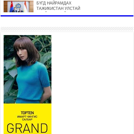
БҮГД НАЙРАМДАХ
ТАЖИКИСТАН УЛСТАЙ
ЭДИЙН ЗАСГИЙН ХАМТЫН
АЖИЛЛАГААГ ӨРГӨЖҮҮЛНЭ
2026 оны 7 сар 21 / 16 цаг 34 минут
26,992 суралцагч хотхоны бага
сургуульд, 8100 суралцагч
төрөлжсөн ахлах сургуульд
суралцана
2026 оны 7 сар 21 / 13 цаг 43 минут
COP17 хурлын үеэрх замын
хөдөлгөөн, нийтийн тээврийн
зохицуулалт, сургууль,
цэцэрлэг, зах, худалдааны
төвийн ажиллах хуваарийг гаргаж, иргэдэд
мэдээлэхийг үүрэг болголоо
2026 оны 7 сар 21 / 11 цаг 59 минут
Гэр бүлийн хэрэг шүүхэд хянан шийдвэрлэх
тухай хуулиар хүүхдийн дээд ашиг сонирхлыг
нэн тэргүүнд хангахыг баталгаажууллаа
2026 оны 7 сар 21 / 11 цаг 42 минут