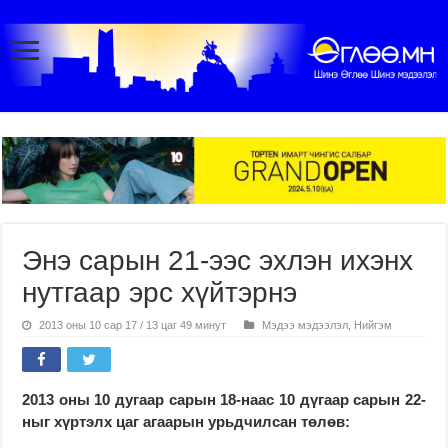
Энэ сарын 21-ээс эхлэн ихэнх
нутгаар эрс хүйтэрнэ
2013 оны 10 сар 17 / 13 цаг 49 минут
Мэдээ мэдээлэл
,
Нийгэм
2013 оны 10 дугаар сарын 18-наас 10 дүгаар сарын 22-
ныг хүртэлх
цаг агаарын урьдчилсан төлөв: