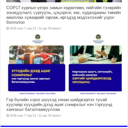
COP17 хурлын үеэрх замын хөдөлгөөн, нийтийн тээврийн
зохицуулалт, сургууль, цэцэрлэг, зах, худалдааны төвийн
ажиллах хуваарийг гаргаж, иргэдэд мэдээлэхийг үүрэг
болголоо
2026 оны 7 сар 21 / 11 цаг 59 минут
Гэр бүлийн хэрэг шүүхэд хянан шийдвэрлэх тухай
хуулиар хүүхдийн дээд ашиг сонирхлыг нэн тэргүүнд
хангахыг баталгаажууллаа
2026 оны 7 сар 21 / 11 цаг 42 минут