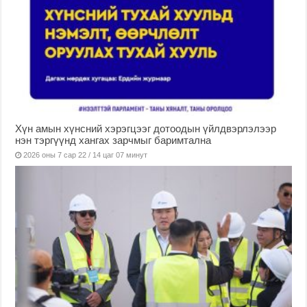
Хүн амын хүнсний хэрэгцээг дотоодын үйлдвэрлэлээр
нэн тэргүүнд хангах зарчмыг баримтална
2026 оны 7 сар 22 / 14 цаг 07 минут