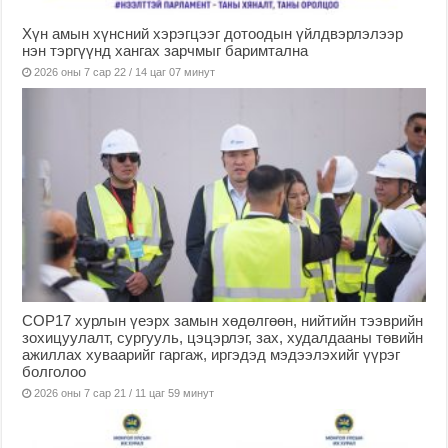
Хүн амын хүнсний хэрэгцээг дотоодын үйлдвэрлэлээр
нэн тэргүүнд хангах зарчмыг баримтална
2026 оны 7 сар 22 / 14 цаг 07 минут
COP17 хурлын үеэрх замын хөдөлгөөн, нийтийн тээврийн
зохицуулалт, сургууль, цэцэрлэг, зах, худалдааны төвийн
ажиллах хуваарийг гаргаж, иргэдэд мэдээлэхийг үүрэг
болголоо
2026 оны 7 сар 21 / 11 цаг 59 минут