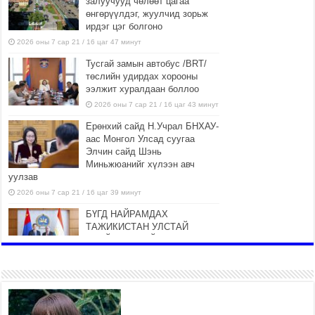
залуучууд чөлөөт цагаа
өнгөрүүлдэг, жуулчид зорьж
ирдэг цэг болгоно
2026 оны 7 сар 21 / 16 цаг 47 минут
Тусгай замын автобус /BRT/
төслийн удирдах хорооны
ээлжит хуралдаан боллоо
2026 оны 7 сар 21 / 16 цаг 43 минут
Ерөнхий сайд Н.Учрал БНХАУ-
аас Монгол Улсад суугаа
Элчин сайд Шэнь
Миньжюанийг хүлээн авч
уулзав
2026 оны 7 сар 21 / 16 цаг 39 минут
БҮГД НАЙРАМДАХ
ТАЖИКИСТАН УЛСТАЙ
ЭДИЙН ЗАСГИЙН ХАМТЫН
АЖИЛЛАГААГ ӨРГӨЖҮҮЛНЭ
2026 оны 7 сар 21 / 16 цаг 34 минут
26,992 суралцагч хотхоны бага
сургуульд, 8100 суралцагч
төрөлжсөн ахлах сургуульд