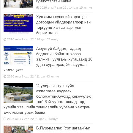
гүйцэтгэлтэй байна
2026 оны 7 сар 22 / 14 цаг 15 минут
Хүн амын хүнсний хэрэгцээг
дотоодын үйлдвэрлэлээр нэн
тэргүүнд хангах зарчмыг
баримтална
2026 оны 7 сар 22 / 14 цаг 07 минут
Аюулгүй байдал, гадаад
бодлогын байнгын хороо
ээлжит чуулганы хугацаанд 18
удаа хуралдаж, 36 асуудал
хэлэлцжээ
2026 оны 7 сар 22 / 11 цаг 43 минут
“4 улирлын турш үйл
ажиллагаа явуулах
боломжтой-Хүүхэд хөгжүүлэх
төв” байгуулах төсөлд төр,
хувийн хэвшлийн түншлэлийн хүрээнд хамтран
ажиллахыг урьж байна
2026 оны 7 сар 22 / 9 цаг 28 минут
Б.Пүрэвдагва: “Урт цагаан”-ыг