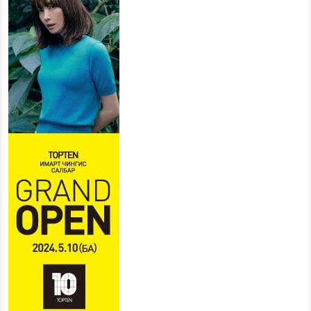
суралцана
2026 оны 7 сар 21 / 13 цаг 43 минут
COP17 хурлын үеэрх замын
хөдөлгөөн, нийтийн тээврийн
зохицуулалт, сургууль,
цэцэрлэг, зах, худалдааны
төвийн ажиллах хуваарийг гаргаж, иргэдэд
мэдээлэхийг үүрэг болголоо
2026 оны 7 сар 21 / 11 цаг 59 минут
Гэр бүлийн хэрэг шүүхэд хянан шийдвэрлэх
тухай хуулиар хүүхдийн дээд ашиг сонирхлыг
нэн тэргүүнд хангахыг баталгаажууллаа
2026 оны 7 сар 21 / 11 цаг 42 минут
Б.Пүрэвдагва: “Туул-1” коллекторыг ашиглалтад
оруулж байж бид гэр хорооллыг барилгажуулна
2026 оны 7 сар 21 / 10 цаг 15 минут
НИЙСЛЭЛ, АЙМГИЙН УДИРДЛАГУУДЫН
АЖЛЫГ ХҮНД СУРТЛЫГ БУУРУУЛЖ, ИРГЭД,
АЖ АХУЙН НЭГЖИЙН АЧААГ ХЭРХЭН
ХӨНГӨЛСНӨӨР ДҮГНЭНЭ