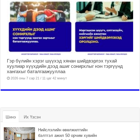
Гэр бүлийн хэрэг шүүхэд хянан шийдвэрлэх тухай
хуулиар хүүхдийн дээд ашиг сонирхлыг нэн тэргүүнд
хангахыг баталгаажууллаа
2026 оны 7 сар 21 / 11 цаг 42 минут
Шинэ
Их Үзсэн
Нийслэлийн өвөлжилтийн
бэлтгэл ажил 50 орчим хувийн