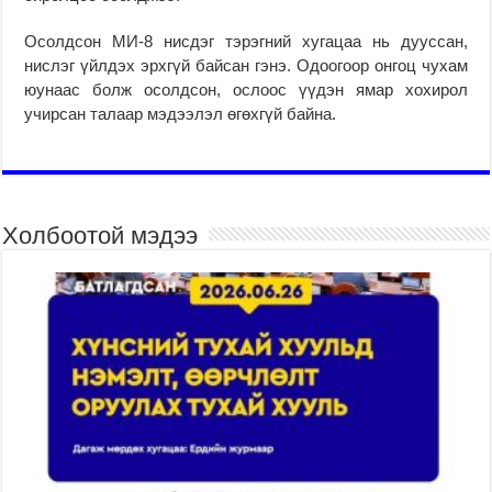
Осолдсон МИ-8 нисдэг тэрэгний хугацаа нь дууссан,
нислэг үйлдэх эрхгүй байсан гэнэ. Одоогоор онгоц чухам
юунаас болж осолдсон, ослоос үүдэн ямар хохирол
учирсан талаар мэдээлэл өгөхгүй байна.
Холбоотой мэдээ