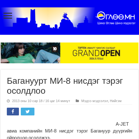
Багануурт МИ-8 нисдэг тэрэг
осолдлоо
2013 оны 10 сар 18 / 16 цаг 14 минут
Мэдээ мэдээлэл
,
Нийгэм
А-JET
авиа компанийн МИ-8 нисдэг тэрэг Багануур дүүргийн
ойролцоо осолджээ.