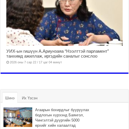
УИХ-ын гишүүн А.Ариунзаяа “Нээлттэй парламент”
танхимд ажиллаж, иргэдийн саналыг сонслоо
2026 оны 7 сар 22 / 17 цаг 04 минут
Шинэ
Их Үзсэн
Агаарын бохирдлыг бууруулах
бодлогын хүрээнд Баянгол,
Чингэлтэй дүүргийн 5000
өрхийг хийн халаалтад