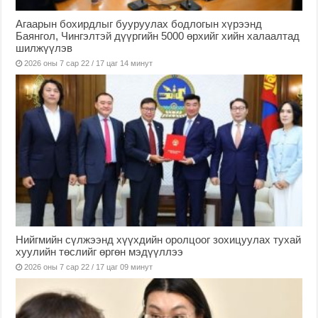
Агаарын бохирдлыг бууруулах бодлогын хүрээнд
Баянгол, Чингэлтэй дүүргийн 5000 өрхийг хийн халаалтад
шилжүүлэв
2026 оны 7 сар 22 / 17 цаг 14 минут
Нийгмийн сүлжээнд хүүхдийн оролцоог зохицуулах тухай
хуулийн төслийг өргөн мэдүүллээ
2026 оны 7 сар 22 / 17 цаг 09 минут