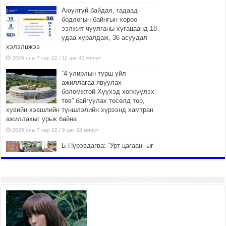
Аюулгүй байдал, гадаад
бодлогын байнгын хороо
ээлжит чуулганы хугацаанд 18
удаа хуралдаж, 36 асуудал
хэлэлцжээ
2026 оны 7 сар 22 / 11 цаг 43 минут
“4 улирлын турш үйл
ажиллагаа явуулах
боломжтой-Хүүхэд хөгжүүлэх
төв” байгуулах төсөлд төр,
хувийн хэвшлийн түншлэлийн хүрээнд хамтран
ажиллахыг урьж байна
2026 оны 7 сар 22 / 9 цаг 28 минут
Б.Пүрэвдагва: “Урт цагаан”-ыг
залуучууд чөлөөт цагаа
өнгөрүүлдэг, жуулчид зорьж
ирдэг цэг болгоно
2026 оны 7 сар 21 / 16 цаг 47 минут
Тусгай замын автобус /BRT/
төслийн удирдах хорооны
ээлжит хуралдаан боллоо