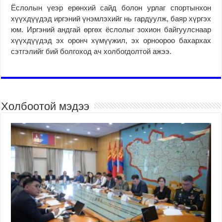
Ёслолын үеэр ерөнхий сайд болон урлаг спортынхон
хүүхдүүдэд иргэний үнэмлэхийг нь гардуулж, баяр хүргэх
юм. Иргэний андгай өргөх ёслолыг зохион байгуулснаар
хүүхдүүдэд эх оронч хүмүүжил, эх орноороо бахархах
сэтгэлийг бий болгоход ач холбогдолтой ажээ.
Холбоотой мэдээ