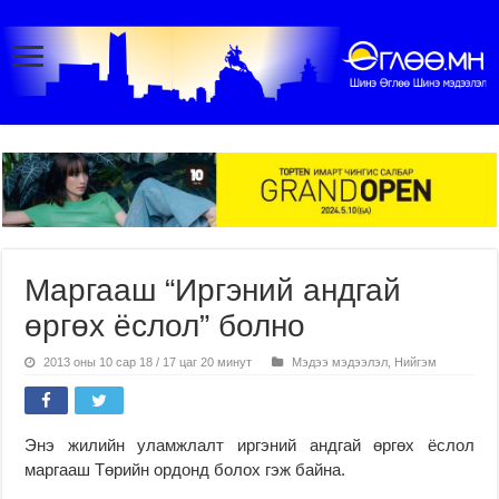
Маргааш “Иргэний андгай
өргөх ёслол” болно
2013 оны 10 сар 18 / 17 цаг 20 минут
Мэдээ мэдээлэл
,
Нийгэм
Энэ жилийн уламжлалт иргэний андгай өргөх ёслол
маргааш Төрийн ордонд болох гэж байна.