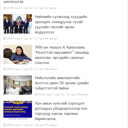
шилжүүлэв
2026 оны 7 сар 22 / 17 цаг 14 минут
Нийгмийн сүлжээнд хүүхдийн
оролцоог зохицуулах тухай
хуулийн төслийг өргөн
мэдүүллээ
2026 оны 7 сар 22 / 17 цаг 09 минут
УИХ-ын гишүүн А.Ариунзаяа
“Нээлттэй парламент” танхимд
ажиллаж, иргэдийн саналыг
сонслоо
2026 оны 7 сар 22 / 17 цаг 04 минут
Нийслэлийн өвөлжилтийн
бэлтгэл ажил 50 орчим хувийн
гүйцэтгэлтэй байна
2026 оны 7 сар 22 / 14 цаг 15 минут
Хүн амын хүнсний хэрэгцээг
дотоодын үйлдвэрлэлээр нэн
тэргүүнд хангах зарчмыг
баримтална
2026 оны 7 сар 22 / 14 цаг 07 минут