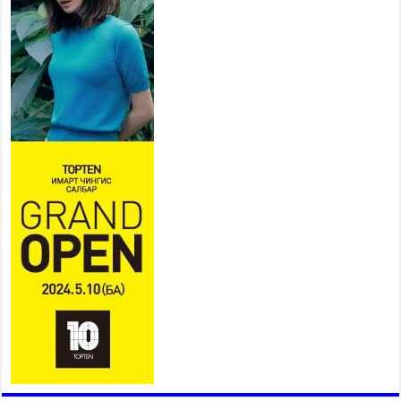
2026 оны 7 сар 21 / 16 цаг 43 минут
Ерөнхий сайд Н.Учрал БНХАУ-
аас Монгол Улсад суугаа
Элчин сайд Шэнь
Миньжюанийг хүлээн авч
уулзав
2026 оны 7 сар 21 / 16 цаг 39 минут
БҮГД НАЙРАМДАХ ТАЖИКИСТАН УЛСТАЙ
ЭДИЙН ЗАСГИЙН ХАМТЫН АЖИЛЛАГААГ
ӨРГӨЖҮҮЛНЭ
2026 оны 7 сар 21 / 16 цаг 34 минут
26,992 суралцагч хотхоны бага сургуульд, 8100
суралцагч төрөлжсөн ахлах сургуульд
суралцана
2026 оны 7 сар 21 / 13 цаг 43 минут
COP17 хурлын үеэрх замын хөдөлгөөн, нийтийн
тээврийн зохицуулалт, сургууль, цэцэрлэг, зах,
худалдааны төвийн ажиллах хуваарийг гаргаж,
иргэдэд мэдээлэхийг үүрэг болголоо
2026 оны 7 сар 21 / 11 цаг 59 минут
Гэр бүлийн хэрэг шүүхэд хянан шийдвэрлэх