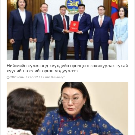
Нийгмийн сүлжээнд хүүхдийн оролцоог зохицуулах тухай
хуулийн төслийг өргөн мэдүүллээ
2026 оны 7 сар 22 / 17 цаг 09 минут