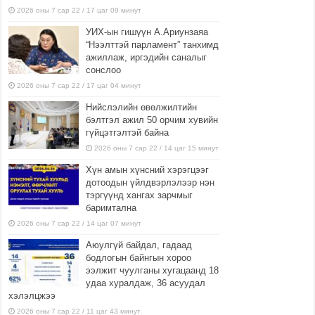
2026 оны 7 сар 22 / 17 цаг 09 минут
УИХ-ын гишүүн А.Ариунзаяа
“Нээлттэй парламент” танхимд
ажиллаж, иргэдийн саналыг
сонслоо
2026 оны 7 сар 22 / 17 цаг 04 минут
Нийслэлийн өвөлжилтийн
бэлтгэл ажил 50 орчим хувийн
гүйцэтгэлтэй байна
2026 оны 7 сар 22 / 14 цаг 15 минут
Хүн амын хүнсний хэрэгцээг
дотоодын үйлдвэрлэлээр нэн
тэргүүнд хангах зарчмыг
баримтална
2026 оны 7 сар 22 / 14 цаг 07 минут
Аюулгүй байдал, гадаад
бодлогын байнгын хороо
ээлжит чуулганы хугацаанд 18
удаа хуралдаж, 36 асуудал
хэлэлцжээ
2026 оны 7 сар 22 / 11 цаг 43 минут