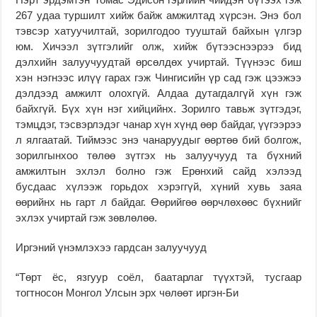
267 удаа туршилт хийж байж амжилтад хүрсэн. Энэ бол
тэвсэр хатуучилтай, зорилгодоо тууштай байхын үлгэр
юм. Хичээл зүтгэлийг олж, хийж бүтээснээрээ бид
дэлхийн залуучуудтай өрсөлдөх учиртай. Түүнээс биш
хэн нэгнээс илүү гарах гэж Чингисийн үр сад гэж цээжээ
дэлдээд амжилт олохгүй. Алдаа дутагдалгүй хүн гэж
байхгүй. Бүх хүн нэг хийцийнх. Зорилго тавьж зүтгэдэг,
тэмцдэг, тэсвэрлэдэг чанар хүн хүнд өөр байдаг, үүгээрээ
л ялгаатай. Тиймээс энэ чанаруудыг өөртөө бий болгож,
зорилгынхоо төлөө зүтгэх нь залуучууд та бүхний
амжилтын эхлэл болно гэж Ерөнхий сайд хэлээд
бусдаас хүлээж горьдох хэрэггүй, хүний хувь заяа
өөрийнх нь гарт л байдаг. Өөрийгөө өөрчлөхөөс бүхнийг
эхлэх учиртай гэж зөвлөлөө.
Иргэний үнэмлэхээ гардсан залуучууд
“Төрт ёс, язгуур соёл, баатарлаг түүхтэй, тусгаар
тогтносон Монгол Улсын эрх чөлөөт иргэн-Би