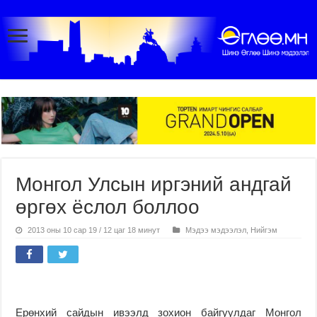
Монгол Улсын иргэний андгай
өргөх ёслол боллоо
2013 оны 10 сар 19 / 12 цаг 18 минут
Мэдээ мэдээлэл
,
Нийгэм
Ерөнхий сайдын ивээлд зохион байгуулдаг Монгол