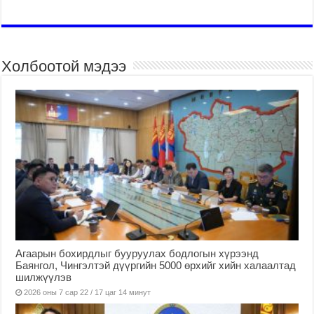
Холбоотой мэдээ
Агаарын бохирдлыг бууруулах бодлогын хүрээнд
Баянгол, Чингэлтэй дүүргийн 5000 өрхийг хийн халаалтад
шилжүүлэв
2026 оны 7 сар 22 / 17 цаг 14 минут