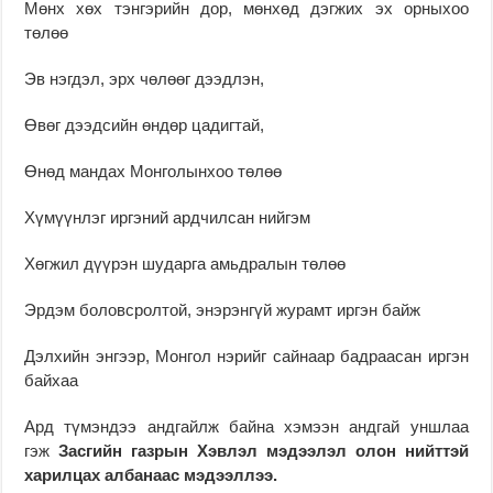
Мөнх хөх тэнгэрийн дор, мөнхөд дэгжих эх орныхоо
төлөө
Эв нэгдэл, эрх чөлөөг дээдлэн,
Өвөг дээдсийн өндөр цадигтай,
Өнөд мандах Монголынхоо төлөө
Хүмүүнлэг иргэний ардчилсан нийгэм
Хөгжил дүүрэн шударга амьдралын төлөө
Эрдэм боловсролтой, энэрэнгүй журамт иргэн байж
Дэлхийн энгээр, Монгол нэрийг сайнаар бадраасан иргэн
байхаа
Ард түмэндээ андгайлж байна хэмээн андгай уншлаа
гэж
Засгийн газрын Хэвлэл мэдээлэл олон нийттэй
харилцах албанаас мэдээллээ.