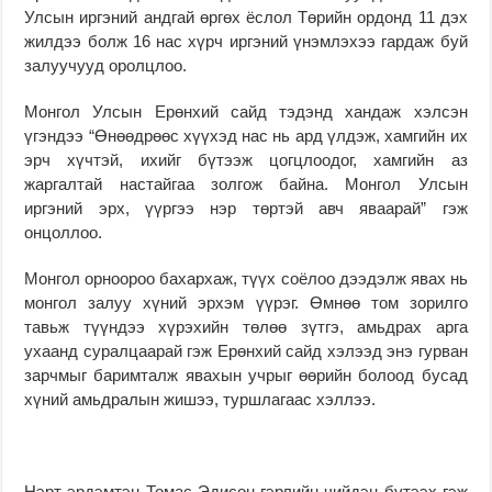
Улсын иргэний андгай өргөх ёслол Төрийн ордонд 11 дэх
жилдээ болж 16 нас хүрч иргэний үнэмлэхээ гардаж буй
залуучууд оролцлоо.
Монгол Улсын Ерөнхий сайд тэдэнд хандаж хэлсэн
үгэндээ “Өнөөдрөөс хүүхэд нас нь ард үлдэж, хамгийн их
эрч хүчтэй, ихийг бүтээж цогцлоодог, хамгийн аз
жаргалтай настайгаа золгож байна. Монгол Улсын
иргэний эрх, үүргээ нэр төртэй авч яваарай” гэж
онцоллоо.
Монгол орноороо бахархаж, түүх соёлоо дээдэлж явах нь
монгол залуу хүний эрхэм үүрэг. Өмнөө том зорилго
тавьж түүндээ хүрэхийн төлөө зүтгэ, амьдрах арга
ухаанд суралцаарай гэж Ерөнхий сайд хэлээд энэ гурван
зарчмыг баримталж явахын учрыг өөрийн болоод бусад
хүний амьдралын жишээ, туршлагаас хэллээ.
Нэрт эрдэмтэн Томас Эдисон гэрлийн чийдэн бүтээх гэж