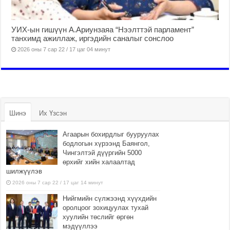
УИХ-ын гишүүн А.Ариунзаяа “Нээлттэй парламент”
танхимд ажиллаж, иргэдийн саналыг сонслоо
2026 оны 7 сар 22 / 17 цаг 04 минут
Шинэ
Их Үзсэн
Агаарын бохирдлыг бууруулах
бодлогын хүрээнд Баянгол,
Чингэлтэй дүүргийн 5000
өрхийг хийн халаалтад
шилжүүлэв
2026 оны 7 сар 22 / 17 цаг 14 минут
Нийгмийн сүлжээнд хүүхдийн
оролцоог зохицуулах тухай
хуулийн төслийг өргөн
мэдүүллээ