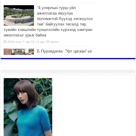
“4 улирлын турш үйл
ажиллагаа явуулах
боломжтой-Хүүхэд хөгжүүлэх
төв” байгуулах төсөлд төр,
хувийн хэвшлийн түншлэлийн хүрээнд хамтран
ажиллахыг урьж байна
2026 оны 7 сар 22 / 9 цаг 28 минут
Б.Пүрэвдагва: “Урт цагаан”-ыг
залуучууд чөлөөт цагаа
өнгөрүүлдэг, жуулчид зорьж
ирдэг цэг болгоно
2026 оны 7 сар 21 / 16 цаг 47 минут
Тусгай замын автобус /BRT/ төслийн удирдах
хорооны ээлжит хуралдаан боллоо
2026 оны 7 сар 21 / 16 цаг 43 минут
Ерөнхий сайд Н.Учрал БНХАУ-аас Монгол Улсад
суугаа Элчин сайд Шэнь Миньжюанийг хүлээн
авч уулзав
2026 оны 7 сар 21 / 16 цаг 39 минут
БҮГД НАЙРАМДАХ ТАЖИКИСТАН УЛСТАЙ