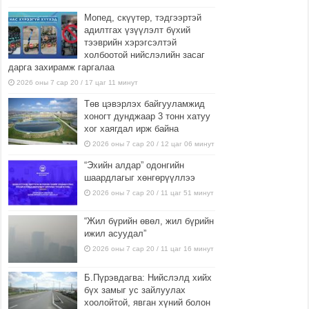
Мопед, скүүтер, тэдгээртэй
адилтгах үзүүлэлт бүхий
тээврийн хэрэгсэлтэй
холбоотой нийслэлийн засаг
дарга захирамж гаргалаа
2026 оны 7 сар 20 / 17 цаг 11 минут
Төв цэвэрлэх байгууламжид
хоногт дунджаар 3 тонн хатуу
хог хаягдал ирж байна
2026 оны 7 сар 20 / 12 цаг 06 минут
“Эхийн алдар” одонгийн
шаардлагыг хөнгөрүүллээ
2026 оны 7 сар 20 / 11 цаг 51 минут
“Жил бүрийн өвөл, жил бүрийн
ижил асуудал”
2026 оны 7 сар 20 / 11 цаг 16 минут
Б.Пүрэвдагва: Нийслэлд хийх
бүх замыг ус зайлуулах
хоолойтой, явган хүний болон