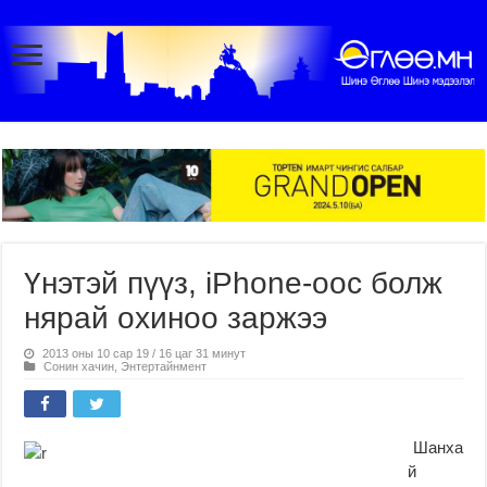
Үнэтэй пүүз, iPhone-оос болж
нярай охиноо заржээ
2013 оны 10 сар 19 / 16 цаг 31 минут
Сонин хачин
,
Энтертайнмент
Шанха
й