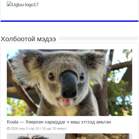
Холбоотой мэдээ
Koala — Хөөрхөн харагддаг ч маш этгээд амьтан
2026 оны 5 сар 18 / 18 цаг 20 минут