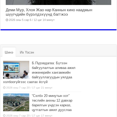
Деми Мур, Хлоя Жао нар Каннын кино наадмын
шүүгчдийн бүрэлдэхүүнд багтжээ
2026 оны 5 сар 6 / 12 цаг 14 минут
Шинэ
Их Үзсэн
Б.Пүрэвдагва: Бүтээн
байгуулалтын аливаа ажил
инженерийн хангамжийн
байгууллагуудын уялдаа
холбоогүйгээс саатах ёсгүй
2026 оны 7 сар 20 / 17 цаг 21 минут
“Сэлбэ 20 минутын хот”
төслийн анхны 12 давхар
барилгын үндсэн карказ,
цутгалтын ажил дууслаа
2026 оны 7 сар 20 / 17 цаг 17 минут