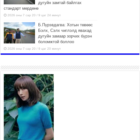
дугуйн замтай байлгах
стандарт мөрдөнө
2026 оны 7 сар 20 / 9 цаг 24 минут
Б.Пүрэвдагва: Хотын төвөөс
Бэлх, Сэлх чиглэлд явахад
дугуйн замаар зорчих бүрэн
боломжтой боллоо
2026 оны 7 сар 20 / 9 цаг 20 минут
Хан-Уул дүүрэг, Чингисийн
өргөн чөлөөний ус зайлуулах
шугам хоолойн ажил 80
хувьтай үргэлжилж байна
2026 оны 7 сар 20 / 9 цаг 14 минут
Усархаг аадар бороо орж
байгаа тул аюулгүй байдлаа
хангаж, үер усны аюулаас
сэрэмжлэхийг нийслэлийн
Онцгой байдлын газраас анхааруулж байна
2026 оны 7 сар 20 / 9 цаг 09 минут
311 алба хаагч, 119 техник хэрэгсэлтэй ажиллаж
үер усны аюул, болзошгүй эрсдэлээс сэргийлж