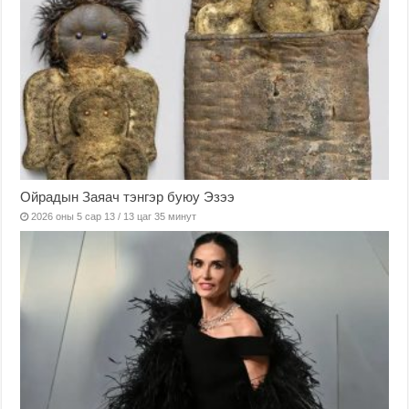
Ойрадын Заяач тэнгэр буюу Эзээ
2026 оны 5 сар 13 / 13 цаг 35 минут