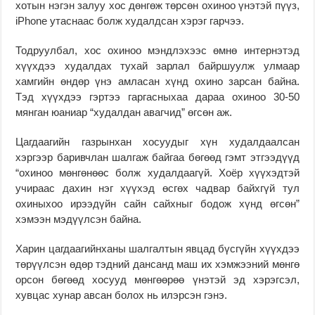
хотын нэгэн залуу хос дөнгөж төрсөн охиноо үнэтэй пүүз,
iPhone утаснаас болж худалдсан хэрэг гарчээ.
Тодруулбал, хос охиноо мэндлэхээс өмнө интернэтэд
хүүхдээ худалдах тухай зарлал байршуулж улмаар
хамгийн өндөр үнэ амласан хүнд охино зарсан байна.
Тэд хүүхдээ гэртээ гаргасныхаа дараа охиноо 30-50
мянган юаниар “худалдан авагчид” өгсөн аж.
Цагдаагийн газрынхан хосуудыг хүн худалдаалсан
хэргээр баривчлан шалгаж байгаа бөгөөд гэмт этгээдүүд
“охиноо мөнгөнөөс болж худалдаагүй. Хоёр хүүхэдтэй
учираас дахин нэг хүүхэд өсгөх чадвар байхгүй тул
охиныхоо ирээдүйн сайн сайхныг бодож хүнд өгсөн”
хэмээн мэдүүлсэн байна.
Харин цагдаагийнханы шалгалтын явцад бүсгүйн хүүхдээ
төрүүлсэн өдөр тэдний дансанд маш их хэмжээний мөнгө
орсон бөгөөд хосууд мөнгөөрөө үнэтэй эд хэрэгсэл,
хувцас хунар авсан болох нь илэрсэн гэнэ.