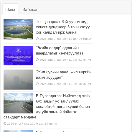
Шинэ
Их Үзсэн
Төв цэвэрлэх байгууламжид
хоногт дунджаар 3 тонн хатуу
хог хаягдал ирж байна
2026 оны 7 сар 20 / 12 цаг 06 минут
“Эхийн алдар” одонгийн
шаардлагыг хөнгөрүүллээ
2026 оны 7 сар 20 / 11 цаг 51 минут
“Жил бүрийн өвөл, жил бүрийн
ижил асуудал”
2026 оны 7 сар 20 / 11 цаг 16 минут
Б.Пүрэвдагва: Нийслэлд хийх
бүх замыг ус зайлуулах
хоолойтой, явган хүний болон
дугуйн замтай байлгах
стандарт мөрдөнө
2026 оны 7 сар 20 / 9 цаг 24 минут