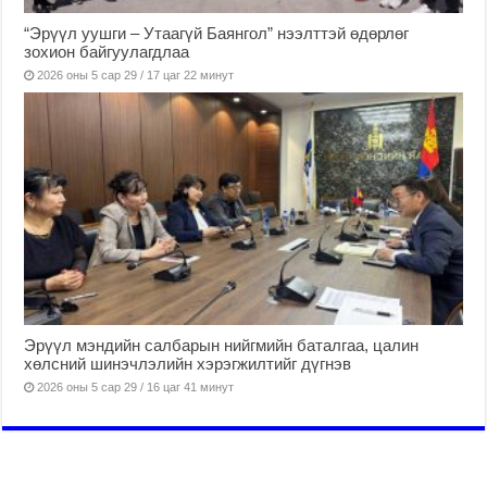
“Эрүүл уушги – Утаагүй Баянгол” нээлттэй өдөрлөг
зохион байгуулагдлаа
2026 оны 5 сар 29 / 17 цаг 22 минут
Эрүүл мэндийн салбарын нийгмийн баталгаа, цалин
хөлсний шинэчлэлийн хэрэгжилтийг дүгнэв
2026 оны 5 сар 29 / 16 цаг 41 минут