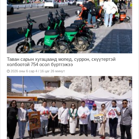
Таван сарын хугацаанд мопед, суррон, скүүтертэй
холбоотой 754 осол бүртгэжээ
2026 оны 6 сар 4 / 16 цаг 26 минут