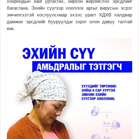
хоорондын зайг уртасгах, ойрхон жирэмслэх эрсдлийг
багасгана. Эхийн сүүгээр хооллох аргыг вирусын эсрэг
эмчилгээтэй хослуулснаар эхээс урагт ХДХВ халдвар
дамжих эрсдлийг бууруулдаг зэрэг олон давуу талтай
юм.