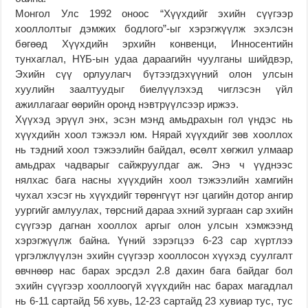
Монгол Улс 1992 оноос “Хүүхдийг эхийн сүүгээр
хооллолтыг дэмжих бодлого”-ыг хэрэгжүүлж эхэлсэн
бөгөөд Хүүхдийн эрхийн конвенци, Инносентийн
тунхаглал, НҮБ-ын удаа дараагийн чуулганы шийдвэр,
Эхийн сүү орлуулаг
ч бүтээгдэхүүний олон улсын
хуулийн заалтуудыг биелүүлэхэд чиглэсэн үйл
ажиллагааг өөрийн оронд нэвтрүүлсээр иржээ.
Хүүхэд эрүүл энх, эсэн мэнд амьдрахын гол үндэс нь
хүүхдийн хоол тэжээл юм. Нярай хүүхдийг зөв хооллох
нь тэдний хоол тэжээлийн байдал, өсөлт хөгжил улмаар
амьдрах чадварыг сайжруулдаг аж. Энэ ч үүднээс
нялхас бага насны хүүхдийн хоол тэжээлийн хамгийн
чухал хэсэг нь хүүхдийг төрөнгүүт нэг цагийн дотор ангир
уургийг амлуулах, төрсний дараа эхний зургаан сар эхийн
сүүгээр дагнан хооллох аргыг олон улсын хэмжээнд
хэрэгжүүлж байна. Үүний зэрэгцээ 6-23 сар хүртлээ
үргэлжлүүлэн эхийн сүүгээр хооллосон хүүхэд суулгалт
өвчнөөр нас барах эрсдэл 2.8 дахин бага байдаг бол
эхийн сүүгээр хооллоогүй хүүхдийн нас барах магадлал
нь 6-11 сартайд 56 хувь, 12-23 сартайд 23 хувиар тус, тус