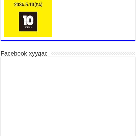
Нийслэлийн Эрүүл мэндийн газраас 45 баг
иргэдэд тусламж, үйлчилгээ үзүүлж байна
2026 оны 7 сар 15 / 11 цаг 30 минут
Хүчит бөхийн барилдааны тавын даваа
үргэлжилж байна
2026 оны 7 сар 15 / 11 цаг 26 минут
Төв цэнгэлдэх орчмын цэвэрлэгээ, үйлчилгээнд
Facebook хуудас
161 ажилтан, 27 техниктэй ажиллаж байна
2026 оны 7 сар 15 / 11 цаг 22 минут
Наадмын амралтын өдрүүдэд нийслэлийн эрүүл
мэндийн байгууллагууд дараах хуваарийн дагуу
ажиллана
2026 оны 7 сар 15 / 11 цаг 18 минут
Үндэсний их баяр наадам эхэллээ
2026 оны 7 сар 15 / 11 цаг 14 минут
Үер усны аюулаас сэргийлж, нийслэлийн Онцгой
байдлын газрын 162 алба хаагч үүрэг гүйцэтгэж
байна
2026 оны 7 сар 15 / 11 цаг 07 минут