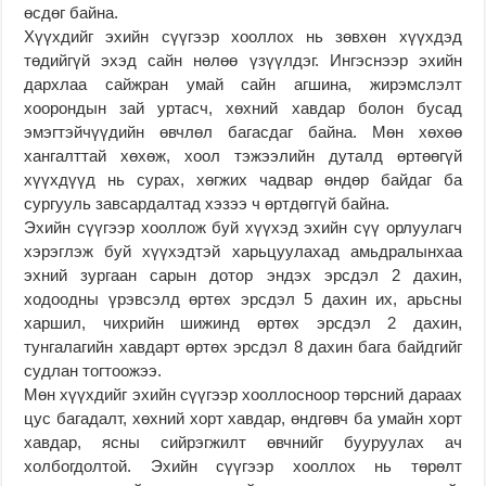
өсдөг байна.
Хүүхдийг эхийн сүүгээр хооллох нь зөвхөн хүүхдэд
төдийгүй эхэд сайн нөлөө үзүүлдэг. Ингэснээр эхийн
дархлаа сайжран умай сайн агшина, жирэмслэлт
хоорондын зай уртасч, хөхний хавдар болон бусад
эмэгтэйчүүдийн өвчлөл багасдаг байна. Мөн хөхөө
хангалттай хөхөж, хоол тэжээлийн дуталд өртөөгүй
хүүхдүүд нь сурах, хөгжих чадвар өндөр байдаг ба
сургууль завсардалтад хэзээ ч өртдөггүй байна.
Эхийн сүүгээр хооллож буй хүүхэд эхийн сүү орлуулагч
хэрэглэж буй хүүхэдтэй харьцуулахад амьдралынхаа
эхний зургаан сарын дотор эндэх эрсдэл 2 дахин,
ходоодны үрэвсэлд өртөх эрсдэл 5 дахин их, арьсны
харшил, чихрийн шижинд өртөх эрсдэл 2 дахин,
тунгалагийн хавдарт өртөх эрсдэл 8 дахин бага байдгийг
судлан тогтоожээ.
Мөн хүүхдийг эхийн сүүгээр хооллосноор төрсний дараах
цус багадалт, хөхний хорт хавдар, өндгөвч ба умайн хорт
хавдар, ясны сийрэгжилт өвчнийг бууруулах ач
холбогдолтой. Эхийн сүүгээр хооллох нь төрөлт