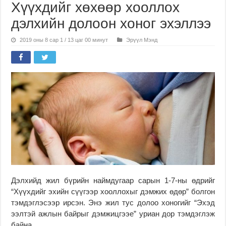
Хүүхдийг хөхөөр хооллох
дэлхийн долоон хоног эхэллээ
2019 оны 8 сар 1 / 13 цаг 00 минут
Эрүүл Мэнд
Дэлхийд жил бүрийн наймдугаар сарын 1-7-ны өдрийг
“Хүүхдийг эхийн сүүгээр хооллохыг дэмжих өдөр” болгон
тэмдэглэсээр ирсэн. Энэ жил тус долоо хоногийг “Эхэд
ээлтэй ажлын байрыг дэмжицгээе” уриан дор тэмдэглэж
байна.