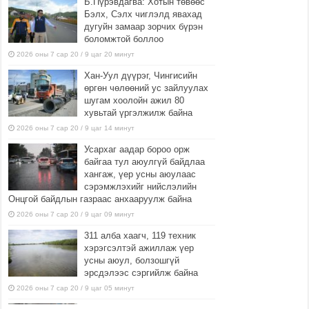
Б.Пүрэвдагва: Хотын төвөөс
Бэлх, Сэлх чиглэлд явахад
дугуйн замаар зорчих бүрэн
боломжтой боллоо
2026 оны 7 сар 20 / 9 цаг 20 минут
Хан-Уул дүүрэг, Чингисийн
өргөн чөлөөний ус зайлуулах
шугам хоолойн ажил 80
хувьтай үргэлжилж байна
2026 оны 7 сар 20 / 9 цаг 14 минут
Усархаг аадар бороо орж
байгаа тул аюулгүй байдлаа
хангаж, үер усны аюулаас
сэрэмжлэхийг нийслэлийн
Онцгой байдлын газраас анхааруулж байна
2026 оны 7 сар 20 / 9 цаг 09 минут
311 алба хаагч, 119 техник
хэрэгсэлтэй ажиллаж үер
усны аюул, болзошгүй
эрсдэлээс сэргийлж байна
2026 оны 7 сар 20 / 9 цаг 05 минут