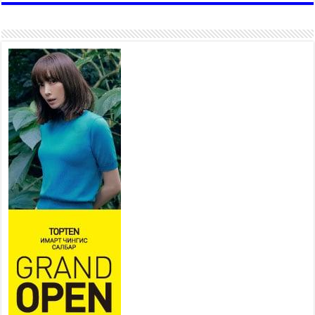
Аяллаа зөв төлөвлөхийг
иргэдэд зөвлөж байна
2026 оны 7 сар 16 / 11 цаг 50 минут
Үер усны болзошгүй аюулаас
сэргийлж, холбогдох
байгууллагууд өндөржүүлсэн
бэлэн байдалд ажиллаж байна
2026 оны 7 сар 15 / 13 цаг 06 минут
Монгол адууны үнэ цэнийг дэлхийд сурталчлах
“Дэлхийн адууны өдөр”-т 15000 морьтон оролцож
байна
2026 оны 7 сар 15 / 11 цаг 51 минут
Шагайн харвааны насанд хүрэгчдийн багийн
төрөлд 106 багийн 848 харваач өрсөлдөж,
шилдгүүд шалгарав
2026 оны 7 сар 15 / 11 цаг 45 минут
Үндэсний их баяр наадмын сур харвааны
шагналыг нийслэлийн Засаг дарга бөгөөд
Улаанбаатар хотын Захирагч Б.Пүрэвдагва
гардууллаа
2026 оны 7 сар 15 / 11 цаг 41 минут