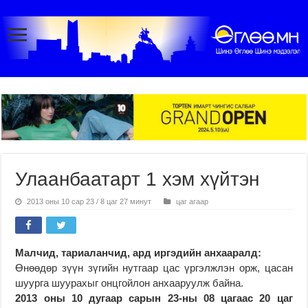
Улаанбаатарт 1 хэм хүйтэн
2013 оны 10 сар 23 / 8 цаг 27 минут
цаг агаар
Малчид, тариаланчид, ард иргэдийн анхааралд:
Өнөөдөр зүүн зүгийн нутгаар цас үргэлжлэн орж, цасан
шуурга шуурахыг онцгойлон анхааруулж байна.
2013 оны 10 дугаар сарын 23-ны 08 цагаас 20 цаг