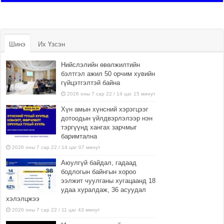
Шинэ
Их Үзсэн
Нийслэлийн өвөлжилтийн
бэлтгэл ажил 50 орчим хувийн
гүйцэтгэлтэй байна
2026 оны 7 сар 22 / 14 цаг 15 минут
Хүн амын хүнсний хэрэгцээг
дотоодын үйлдвэрлэлээр нэн
тэргүүнд хангах зарчмыг
баримтална
2026 оны 7 сар 22 / 14 цаг 07 минут
Аюулгүй байдал, гадаад
бодлогын байнгын хороо
ээлжит чуулганы хугацаанд 18
удаа хуралдаж, 36 асуудал
хэлэлцжээ
2026 оны 7 сар 22 / 11 цаг 43 минут