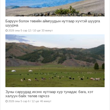
Баруун болон төвийн аймгуудын нутгаар хүчтэй шуурга
шуурна
2026 оны 5 сар 12 / 10 цаг 33 минут
Зуны саруудад ихэнх нутгаар хур тунадас бага, хэт
халуун байх төлөв гарчээ
2026 оны 5 сар 6 / 12 цаг 46 минут