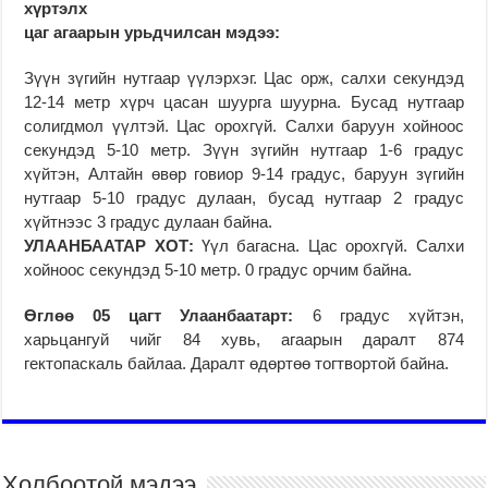
хүртэлх
цаг агаарын урьдчилсан мэдээ:
Зүүн зүгийн нутгаар үүлэрхэг. Цас орж, салхи секундэд
12-14 метр хүрч цасан шуурга шуурна. Бусад нутгаар
солигдмол үүлтэй. Цас орохгүй. Салхи баруун хойноос
секундэд 5-10 метр. Зүүн зүгийн нутгаар 1-6 градус
хүйтэн, Алтайн өвөр говиор 9-14 градус, баруун зүгийн
нутгаар 5-10 градус дулаан, бусад нутгаар 2 градус
хүйтнээс 3 градус дулаан байна.
УЛААНБААТАР ХОТ:
Үүл багасна. Цас орохгүй. Салхи
хойноос секундэд 5-10 метр. 0 градус орчим байна.
Өглөө 05 цагт Улаанбаатарт:
6 градус хүйтэн,
харьцангуй чийг 84 хувь, агаарын даралт 874
гектопаскаль байлаа. Даралт өдөртөө тогтвортой байна.
Холбоотой мэдээ