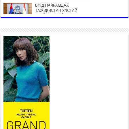
БҮГД НАЙРАМДАХ
ТАЖИКИСТАН УЛСТАЙ
ЭДИЙН ЗАСГИЙН ХАМТЫН
АЖИЛЛАГААГ ӨРГӨЖҮҮЛНЭ
2026 оны 7 сар 21 / 16 цаг 34 минут
26,992 суралцагч хотхоны бага
сургуульд, 8100 суралцагч
төрөлжсөн ахлах сургуульд
суралцана
2026 оны 7 сар 21 / 13 цаг 43 минут
COP17 хурлын үеэрх замын
хөдөлгөөн, нийтийн тээврийн
зохицуулалт, сургууль,
цэцэрлэг, зах, худалдааны
төвийн ажиллах хуваарийг гаргаж, иргэдэд
мэдээлэхийг үүрэг болголоо
2026 оны 7 сар 21 / 11 цаг 59 минут
Гэр бүлийн хэрэг шүүхэд хянан шийдвэрлэх
тухай хуулиар хүүхдийн дээд ашиг сонирхлыг
нэн тэргүүнд хангахыг баталгаажууллаа
2026 оны 7 сар 21 / 11 цаг 42 минут