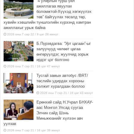
“4 улирлын турш үйл
ажиллагаа явуулах
боломжтой-Хүүхэд хөгжүүлэх
төв” байгуулах төсөлд төр,
хувийн хэвшлийн түншлэлийн хүрээнд хамтран
ажиллахыг урьж байна
2026 оны 7 сар 22 / 9 цаг 28 минут
Б.Пүрэвдагва: “Урт цагаан”-ыг
залуучууд чөлөөт цагаа
өнгөрүүлдэг, жуулчид зорьж
ирдэг цэг болгоно
2026 оны 7 сар 21 / 16 цаг 47 минут
Тусгай замын автобус /BRT/
төслийн удирдах хорооны
ээлжит хуралдаан боллоо
2026 оны 7 сар 21 / 16 цаг 43 минут
Ерөнхий сайд Н.Учрал БНХАУ-
аас Монгол Улсад суугаа
Элчин сайд Шэнь
Миньжюанийг хүлээн авч
уулзав
2026 оны 7 сар 21 / 16 цаг 39 минут