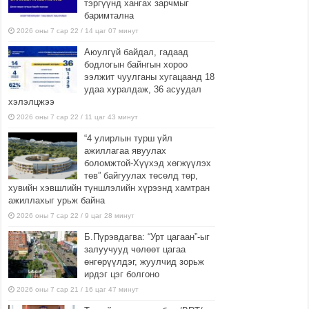
тэргүүнд хангах зарчмыг
баримтална
2026 оны 7 сар 22 / 14 цаг 07 минут
Аюулгүй байдал, гадаад
бодлогын байнгын хороо
ээлжит чуулганы хугацаанд 18
удаа хуралдаж, 36 асуудал
хэлэлцжээ
2026 оны 7 сар 22 / 11 цаг 43 минут
“4 улирлын турш үйл
ажиллагаа явуулах
боломжтой-Хүүхэд хөгжүүлэх
төв” байгуулах төсөлд төр,
хувийн хэвшлийн түншлэлийн хүрээнд хамтран
ажиллахыг урьж байна
2026 оны 7 сар 22 / 9 цаг 28 минут
Б.Пүрэвдагва: “Урт цагаан”-ыг
залуучууд чөлөөт цагаа
өнгөрүүлдэг, жуулчид зорьж
ирдэг цэг болгоно
2026 оны 7 сар 21 / 16 цаг 47 минут