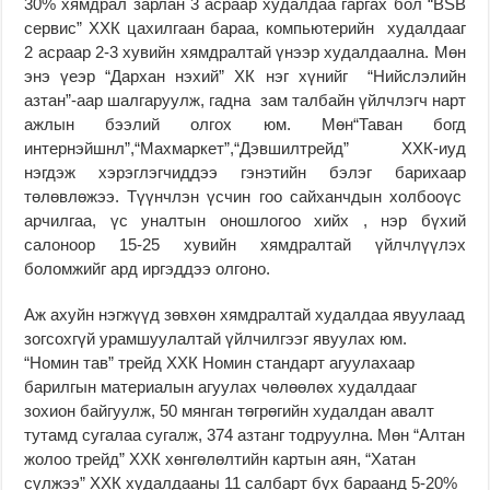
30% хямдрал зарлан 3 асраар худалдаа гаргах бол “ВSВ
сервис” ХХК цахилгаан бараа, компьютерийн худалдааг
2 асраар 2-3 хувийн хямдралтай үнээр худалдаална. Мөн
энэ үеэр “Дархан нэхий” ХК нэг хүнийг “Нийслэлийн
азтан”-аар шалгаруулж, гадна зам талбайн үйлчлэгч нарт
ажлын бээлий олгох юм. Мөн“Таван богд
интернэйшнл”,“Махмаркет”,“Дэвшилтрейд” ХХК-иуд
нэгдэж хэрэглэгчиддээ гэнэтийн бэлэг барихаар
төлөвлөжээ. Түүнчлэн үсчин гоо сайханчдын холбооүс
арчилгаа, үс уналтын оношлогоо хийх , нэр бүхий
салоноор 15-25 хувийн хямдралтай үйлчлүүлэх
боломжийг ард иргэддээ олгоно.
Аж ахуйн нэгжүүд зөвхөн хямдралтай худалдаа явуулаад
зогсохгүй урамшуулалтай үйлчилгээг явуулах юм.
“Номин тав” трейд ХХК Номин стандарт агуулахаар
барилгын материалын агуулах чөлөөлөх худалдааг
зохион байгуулж, 50 мянган төгрөгийн худалдан авалт
тутамд сугалаа сугалж, 374 азтанг тодруулна. Мөн “Алтан
жолоо трейд” ХХК хөнгөлөлтийн картын аян, “Хатан
сүлжээ” ХХК худалдааны 11 салбарт бүх бараанд 5-20%