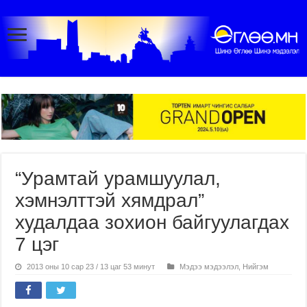
“Урамтай урамшуулал,
хэмнэлттэй хямдрал”
худалдаа зохион байгуулагдах
7 цэг
2013 оны 10 сар 23 / 13 цаг 53 минут
Мэдээ мэдээлэл
,
Нийгэм