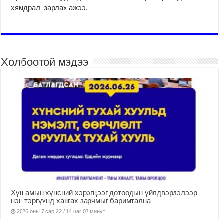
хямдрал зарлах ажээ.
Холбоотой мэдээ
Хүн амын хүнсний хэрэгцээг дотоодын үйлдвэрлэлээр
нэн тэргүүнд хангах зарчмыг баримтална
2026 оны 7 сар 22 / 14 цаг 07 минут