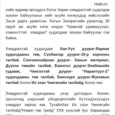
Нийслэ
лийн өдрөөр иргэддээ бэлэг барин хямдралтай худалдаа
зохион байгуулахыг нийт ахуйн нэгжүүдэд нийслэлийн
Засаг дарга уриалсан. Хотын Захирагчийн уриалгад 30
гаруй аж ахуйн нэгж нэгдэн “Урамтай урамшуулал,
хэмнэлттэй хямдрал” худалдааг зохион байгуулах гэж
байна.
Хямдралтай худалдааг
Хан-Уул дүүрэг-Яармаг
худалдааны төв, Сүхбаатар дүүрэг-15-р хорооны
талбай, Сонгинохайрхан дүүрэг- Ханын материал,
Дүүхээ төвийн талбай, Баянгол дүүрэг-Энэбишийн
гудамж, Чингэлтэй дүүрэг- “Нарантуул-2”
худалдааны төв талбай, Баянзүрх дүүрэг-Жуковын
талбай
болон
Их эзэн Чингисийн талбайд
болох юм.
Хямдралтай худалдааны үеэр дотоодын бизнес
эрхлэгчид үндэсний үйлдвэрлэлийн бүтээгдэхүүндээ
хямдрал зарлах юм. Тухайлбал Их эзэн Чингисийн
талбайд“Номин тав трейд” ХХК хүнсний бус бараандаа