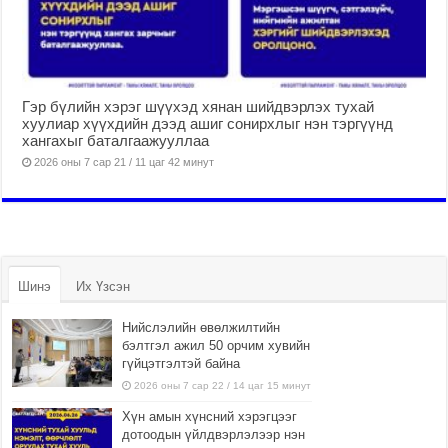
Гэр бүлийн хэрэг шүүхэд хянан шийдвэрлэх тухай
хуулиар хүүхдийн дээд ашиг сонирхлыг нэн тэргүүнд
хангахыг баталгаажууллаа
2026 оны 7 сар 21 / 11 цаг 42 минут
Шинэ
Их Үзсэн
Нийслэлийн өвөлжилтийн
бэлтгэл ажил 50 орчим хувийн
гүйцэтгэлтэй байна
2026 оны 7 сар 22 / 14 цаг 15 минут
Хүн амын хүнсний хэрэгцээг
дотоодын үйлдвэрлэлээр нэн