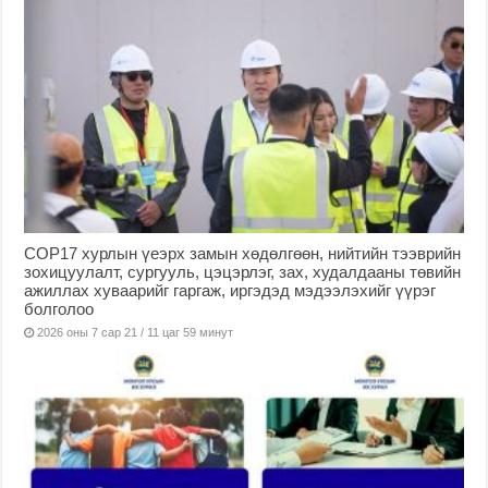
COP17 хурлын үеэрх замын хөдөлгөөн, нийтийн тээврийн
зохицуулалт, сургууль, цэцэрлэг, зах, худалдааны төвийн
ажиллах хуваарийг гаргаж, иргэдэд мэдээлэхийг үүрэг
болголоо
2026 оны 7 сар 21 / 11 цаг 59 минут