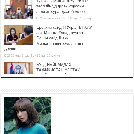
Тусгай замын автобус /BRT/
төслийн удирдах хорооны
ээлжит хуралдаан боллоо
2026 оны 7 сар 21 / 16 цаг 43 минут
Ерөнхий сайд Н.Учрал БНХАУ-
аас Монгол Улсад суугаа
Элчин сайд Шэнь
Миньжюанийг хүлээн авч
уулзав
2026 оны 7 сар 21 / 16 цаг 39 минут
БҮГД НАЙРАМДАХ
ТАЖИКИСТАН УЛСТАЙ
ЭДИЙН ЗАСГИЙН ХАМТЫН
АЖИЛЛАГААГ ӨРГӨЖҮҮЛНЭ
2026 оны 7 сар 21 / 16 цаг 34 минут
26,992 суралцагч хотхоны бага
сургуульд, 8100 суралцагч
төрөлжсөн ахлах сургуульд
суралцана
2026 оны 7 сар 21 / 13 цаг 43 минут
COP17 хурлын үеэрх замын