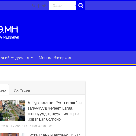
гэний мэдээлэл
Монгол бахархал
инэ
Их Үзсэн
Б.Пүрэвдагва: “Урт цагаан”-ыг
залуучууд чөлөөт цагаа
өнгөрүүлдэг, жуулчид зорьж
ирдэг цэг болгоно
026 оны 7 сар 21 / 16 цаг 47 минут
Тусгай замын автобус /BRT/