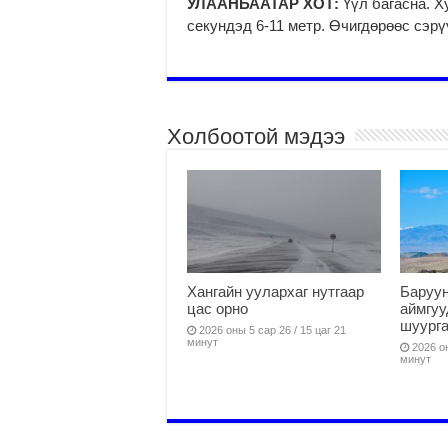
УЛААНБААТАР ХОТ:
Үүл багасна. Х
секундэд 6-11 метр. Өчигдөрөөс сэрү
Холбоотой мэдээ
Хангайн уулархаг нутгаар
Баруун
цас орно
аймгуу
шуург
2026 оны 5 сар 26 / 15 цаг 21
минут
2026 он
минут