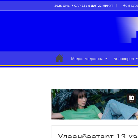
Ном хур
2026 ОНЫ 7 САР 22 / 4 ЦАГ 22 МИНУТ
Мэдээ мэдээлэл
Боловсрол
Улаанбаатарт 13 хэ