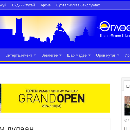
ахуй
Бидний тухай
Архив
Сурталчилгаа байрлуулах
Энтертайнмент
Зөвлөгөө
Шар мэдээ
Орон нутаг
Ир
Ш
2
м дулаан