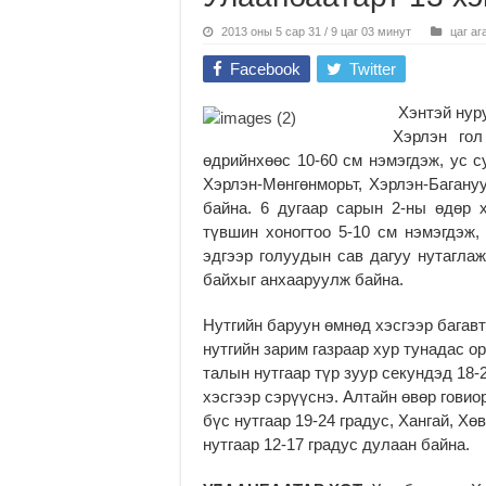
2013 оны 5 сар 31 / 9 цаг 03 минут
цаг аг
Facebook
Twitter
Хэнтэй нуру
Хэрлэн гол
өдрийнхөөс 10-60 см нэмэгдэж, ус с
Хэрлэн-Мөнгөнморьт, Хэрлэн-Багану
байна. 6 дугаар сарын 2-ны өдөр
түвшин хоногтоо 5-10 см нэмэгдэж
эдгээр голуудын сав дагуу нутагла
байхыг анхааруулж байна.
Нутгийн баруун өмнөд хэсгээр багавт
нутгийн зарим газраар хур тунадас о
талын нутгаар түр зуур секундэд 18-
хэсгээр сэрүүснэ. Алтайн өвөр говио
бүс нутгаар 19-24 градус, Хангай, Хө
нутгаар 12-17 градус дулаан байна.