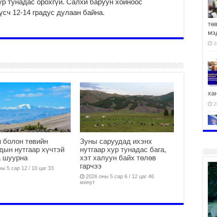
ур тунадас орохгүй. Салхи баруун хойноос
үсч 12-14 градус дулаан байна.
тө
мэ
2
ха
2
 болон төвийн
Зуны саруудад ихэнх
дын нутгаар хүчтэй
нутгаар хур тунадас бага,
2
а шуурна
хэт халуун байх төлөв
гарчээ
ы 5 сар 12 / 10 цаг 33
2026 оны 5 сар 6 / 12 цаг 46
минут
АЧ
2