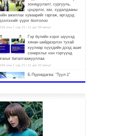
зохицуулалт, сургууль,
цэцэрлэг, зах, худалдааны
вийн ажиллах хуваарийг гаргаж, иргэдэд
дээлэхийг үүрэг болголоо
026 оны 7 сар 21 / 11 цаг 59 минут
Гэр бүлийн хэрэг шүүхэд
хянан шийдвэрлэх тухай
хуулиар хүүхдийн дээд ашиг
сонирхлыг нэн тэргүүнд
нгахыг баталгаажууллаа
026 оны 7 сар 21 / 11 цаг 42 минут
Б.Пүрэвдагва: “Туул-1”
коллекторыг ашиглалтад
оруулж байж бид гэр
хорооллыг барилгажуулна
026 оны 7 сар 21 / 10 цаг 15 минут
НИЙСЛЭЛ, АЙМГИЙН
УДИРДЛАГУУДЫН АЖЛЫГ
ХҮНД СУРТЛЫГ БУУРУУЛЖ,
ИРГЭД, АЖ АХУЙН НЭГЖИЙН
ААГ ХЭРХЭН ХӨНГӨЛСНӨӨР ДҮГНЭНЭ
026 оны 7 сар 21 / 10 цаг 09 минут