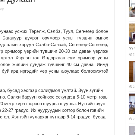
аар
унаас усжих Тэрэлж, Сэлбэ, Туул, Сөгнөгөр болон
 Багануур дүүрэг орчмоор усны түвшин өмнөх
удлалын харуул Сэлбэ-Санзай, Сөгнөгөр-Сөгнөгөр,
уу
ур орчмоор үерийн түвшинг 20-30 см даван үерлэж
2
 хүртэл Хэрлэн гол Өндөрхаан сум орчмоор усны
, олон жилийн дундаж түвшинг 40 см давна. Иймд
ж буй ард иргэдийг үер усны аюулаас болгоомжтой
2
ар, бусад хэсгээр солигдмол үүлтэй. Зүүн зүгийн
рно. Салхи баруун хойноос секундэд 5-10 метр, говь
20 метр хүрч шороон шуурна шуурна. Нутгийн зүүн
р 22-27 градус, Их нууруудын хотгор болон говийн
всгөл, Хэнтэйн уулархаг нутгаар 9-14 градус, бусад
2