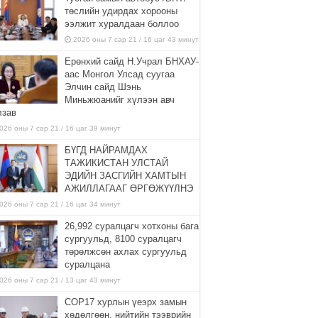
төслийн удирдах хорооны
ээлжит хуралдаан боллоо
2026 оны 7 сар 21 / 16 цаг 43 минут
Ерөнхий сайд Н.Учрал БНХАУ-
аас Монгол Улсад суугаа
Элчин сайд Шэнь
Миньжюанийг хүлээн авч
лзав
026 оны 7 сар 21 / 16 цаг 39 минут
БҮГД НАЙРАМДАХ
ТАЖИКИСТАН УЛСТАЙ
ЭДИЙН ЗАСГИЙН ХАМТЫН
АЖИЛЛАГААГ ӨРГӨЖҮҮЛНЭ
026 оны 7 сар 21 / 16 цаг 34 минут
26,992 суралцагч хотхоны бага
сургуульд, 8100 суралцагч
төрөлжсөн ахлах сургуульд
суралцана
026 оны 7 сар 21 / 13 цаг 43 минут
COP17 хурлын үеэрх замын
хөдөлгөөн, нийтийн тээврийн