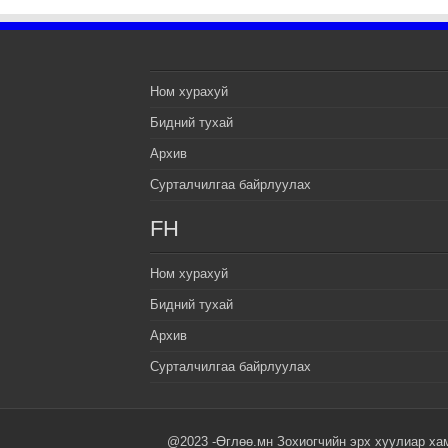
Ном хурахуй
Бидний тухай
Архив
Сурталчилгаа байрлуулах
FH
Ном хурахуй
Бидний тухай
Архив
Сурталчилгаа байрлуулах
@2023 -Өглөө.мн Зохиогчийн эрх хуулиар ха