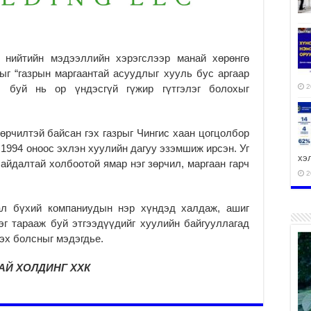
 нийтийн мэдээллийн хэрэгслээр манай хөрөнгө
г “газрын маргаантай асуудлыг хууль бус аргаар
2
ч буй нь ор үндэсгүй гүжир гүтгэлэг болохыг
рчилтэй байсан гэх газрыг Чингис хаан цогцолбор
1994 оноос эхлэн хуулийн дагуу эзэмшиж ирсэн. Уг
хэ
айдалтай холбоотой ямар нэг зөрчил, маргаан гарч
2
л бүхий компаниудын нэр хүндэд халдаж, ашиг
эг тарааж буй этгээдүүдийг хуулийн байгууллагад
эх болсныг мэдэгдье.
ху
аж
АЙ ХОЛДИНГ ХХК
2