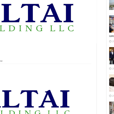
ши
2
эм
2
2