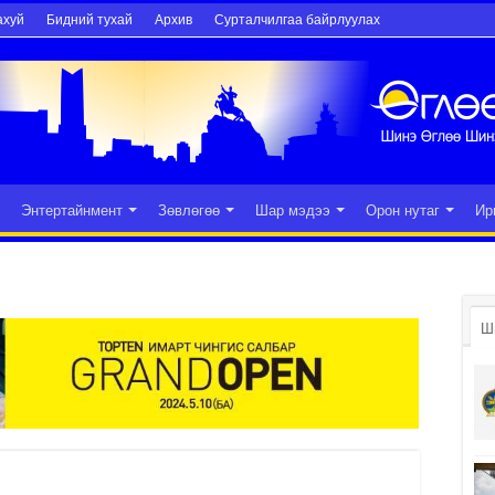
ахуй
Бидний тухай
Архив
Сурталчилгаа байрлуулах
Энтертайнмент
Зөвлөгөө
Шар мэдээ
Орон нутаг
Ир
Ш