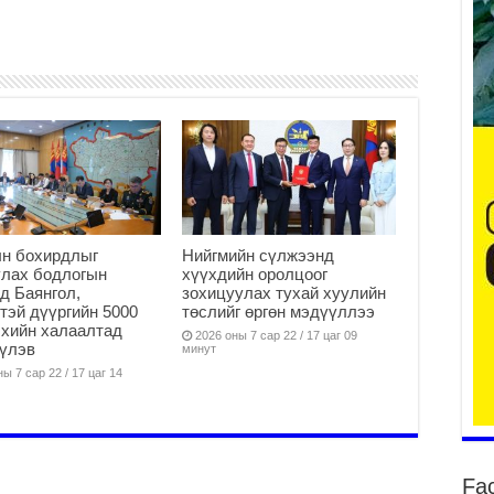
2
Ту
хо
2
Ер
су
ав
2
ын бохирдлыг
Нийгмийн сүлжээнд
БҮ
улах бодлогын
хүүхдийн оролцоог
ЭД
д Баянгол,
зохицуулах тухай хуулийн
ӨР
тэй дүүргийн 5000
төслийг өргөн мэдүүллээ
 хийн халаалтад
2
2026 оны 7 сар 22 / 17 цаг 09
үлэв
минут
26
ы 7 сар 22 / 17 цаг 14
су
су
2
CO
Fa
тээ