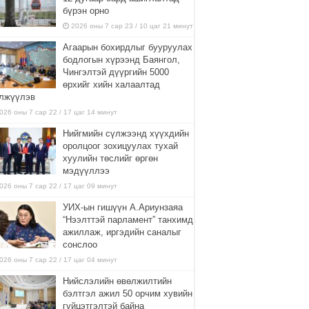
бүрэн орно
2026 оны 7 сар 23 / 10 цаг 21 минут
Агаарын бохирдлыг бууруулах
бодлогын хүрээнд Баянгол,
Чингэлтэй дүүргийн 5000
өрхийг хийн халаалтад
лжүүлэв
026 оны 7 сар 22 / 17 цаг 14 минут
Нийгмийн сүлжээнд хүүхдийн
оролцоог зохицуулах тухай
хуулийн төслийг өргөн
мэдүүллээ
026 оны 7 сар 22 / 17 цаг 09 минут
УИХ-ын гишүүн А.Ариунзаяа
“Нээлттэй парламент” танхимд
ажиллаж, иргэдийн саналыг
сонслоо
026 оны 7 сар 22 / 17 цаг 04 минут
Нийслэлийн өвөлжилтийн
бэлтгэл ажил 50 орчим хувийн
гүйцэтгэлтэй байна