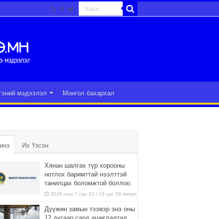
гэний мэдээлэл
Монгол бахархал
инэ
Их Үзсэн
Хянан шалгах түр хорооны
нотлох баримттай нээлттэй
танилцах боломжтой боллоо.
2026 оны 7 сар 23 / 15 цаг 58 минут
Дүүжин замын тээвэр энэ оны
12 дугаар сард ашиглалтад