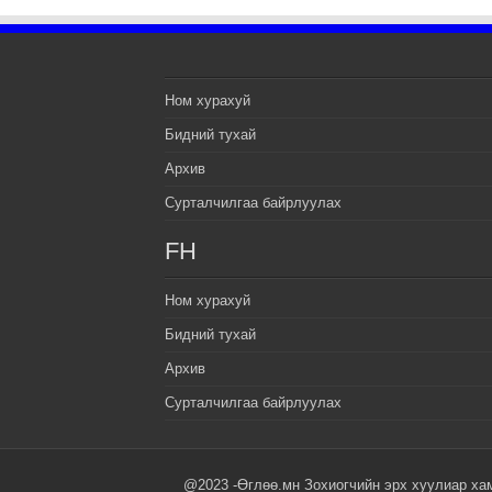
Ном хурахуй
Бидний тухай
Архив
Сурталчилгаа байрлуулах
FH
Ном хурахуй
Бидний тухай
Архив
Сурталчилгаа байрлуулах
@2023 -Өглөө.мн Зохиогчийн эрх хуулиар ха