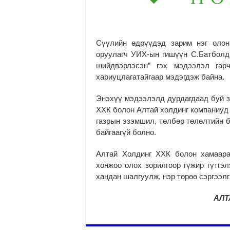
Сүүлийн өдрүүдэд зарим нэг олон
оруулагч УИХ-ын гишүүн С.Батболды
шийдвэрлэсэн” гэх мэдээлэл гар
хариуцлагатайгаар мэдэгдэж байна.
Энэхүү мэдээлэлд дурдагдаад буй зө
ХХК болон Алтай холдинг компаниуд 
газрын эзэмшил, төлбөр төлөлтийн б
байгаагүй болно.
Алтай Холдинг ХХК болон хамаара
хонжоо олох зорилгоор гүжир гүтгэл
хандан шалгуулж, нэр төрөө сэргээлг
АЛТ