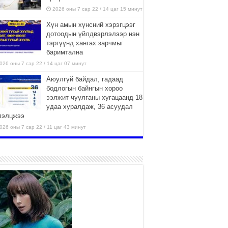
2026 оны 7 сар 22 / 14 цаг 15 минут
Хүн амын хүнсний хэрэгцээг
дотоодын үйлдвэрлэлээр нэн
тэргүүнд хангах зарчмыг
баримтална
026 оны 7 сар 22 / 14 цаг 07 минут
Аюулгүй байдал, гадаад
бодлогын байнгын хороо
ээлжит чуулганы хугацаанд 18
удаа хуралдаж, 36 асуудал
лэлцжээ
026 оны 7 сар 22 / 11 цаг 43 минут
“4 улирлын турш үйл
ажиллагаа явуулах
боломжтой-Хүүхэд хөгжүүлэх
төв” байгуулах төсөлд төр,
вийн хэвшлийн түншлэлийн хүрээнд хамтран
иллахыг урьж байна
026 оны 7 сар 22 / 9 цаг 28 минут
Б.Пүрэвдагва: “Урт цагаан”-ыг
залуучууд чөлөөт цагаа