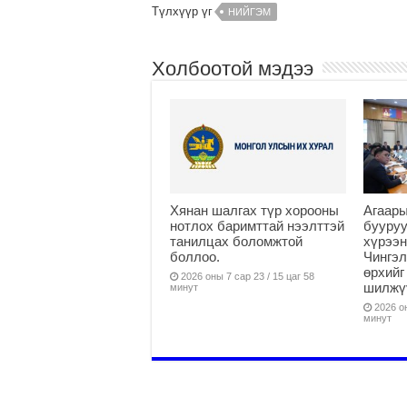
Түлхүүр үг
НИЙГЭМ
Холбоотой мэдээ
Хянан шалгах түр хорооны
Агаар
нотлох баримттай нээлттэй
бууру
танилцах боломжтой
хүрээн
боллоо.
Чингэл
өрхийг
2026 оны 7 сар 23 / 15 цаг 58
шилжү
минут
2026 он
минут