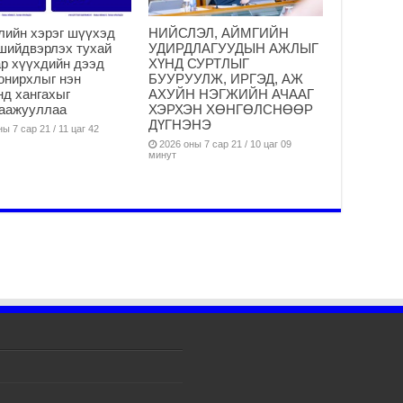
Мо
“Д
лийн хэрэг шүүхэд
НИЙСЛЭЛ, АЙМГИЙН
ба
шийдвэрлэх тухай
УДИРДЛАГУУДЫН АЖЛЫГ
2
р хүүхдийн дээд
ХҮНД СУРТЛЫГ
онирхлыг нэн
БУУРУУЛЖ, ИРГЭД, АЖ
Ша
нд хангахыг
АХУЙН НЭГЖИЙН АЧААГ
тө
гаажууллаа
ХЭРХЭН ХӨНГӨЛСНӨӨР
ши
ДҮГНЭНЭ
ы 7 сар 21 / 11 цаг 42
2
2026 оны 7 сар 21 / 10 цаг 09
минут
Үн
ша
Ул
га
2
Ни
ир
2
Хү
үр
2
Тө