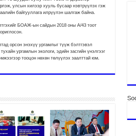
эрлэж, улсын хилээр хууль бусаар нэвтрүүлэх гэж
Ха
гаалийн байгууллага илрүүлэн шалгаж байна.
за
үр
лтгэхийг БОАЖ-ын сайдын 2018 оны А/43 тоот
2
ориглосон.
Ус
ба
тад орсон энэхүү ургамлыг түүж бэлтгэвэл
сэ
тухайн ургамлын экологи, эдийн засгийн үнэлгээг
га
эмжээгээр тооцон нөхөн төлүүлэх заалттай юм.
2
31
үе
ба
2
Ая
Soc
2
Үе
хо
ба
2