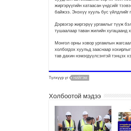
жиргэрүүгийн хатаасан үндсийг тээв
байжээ. Энэхүү хууль бус үйлдлийг 
Дэрвэгэр жиргэрүү ургамлыг түүж бэ
тушаалаар таван жилийн хугацаанд х
Монгол орны ховор ургамлын жагсаал
холбогдох хуульд зааснаар хохирлыг 
тав дахин нэмэгдүүлсэнтэй тэнцэх х
Түлхүүр үг
НИЙГЭМ
Холбоотой мэдээ