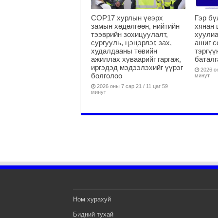
COP17 хурлын үеэрх
Гэр бү
замын хөдөлгөөн, нийтийн
хянан 
тээврийн зохицуулалт,
хуулиа
сургууль, цэцэрлэг, зах,
ашиг с
худалдааны төвийн
тэргүү
ажиллах хуваарийг гаргаж,
батал
иргэдэд мэдээлэхийг үүрэг
2026 он
болголоо
минут
2026 оны 7 сар 21 / 11 цаг 59
минут
Ном хурахуй
Бидний тухай