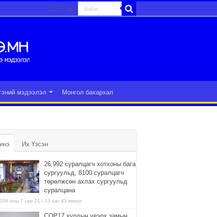
гэний мэдээлэл
Монгол бахархал
инэ
Их Үзсэн
26,992 суралцагч хотхоны бага
сургуульд, 8100 суралцагч
төрөлжсөн ахлах сургуульд
суралцана
026 оны 7 сар 21 / 13 цаг 43 минут
COP17 хурлын үеэрх замын