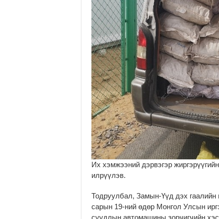
Их хэмжээний дэрвэгэр жиргэрүүгийн
илрүүлэв.
Тодруулбал, Замын-Үүд дэх гаалийн 
сарын 19-ний өдөр Монгол Улсын ирг
суудлын автомашины зорчигчийн хэсэ