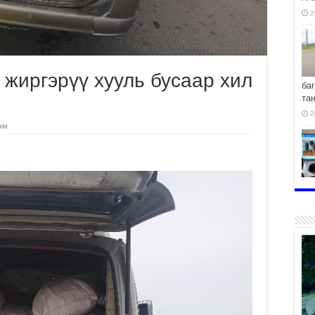
2
 жиргэрүү хууль бусаар хил
ба
та
2
эм
хо
2
2