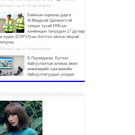
026 оны 7 сар 21 / 10 цаг 09 минут
Байнгын хорооны дарга
М.Мандхай Цөлжилттэй
тэмцэх тухай НҮБ-ын
конвенцын талуудын 17 дугаар
га хурал (СОР17)-ын бэлтгэл ажлын явцтай
нилцлаа
026 оны 7 сар 21 / 10 цаг 03 минут
Б.Пүрэвдагва: Бүтээн
байгуулалтын аливаа ажил
инженерийн хангамжийн
байгууллагуудын уялдаа
лбоогүйгээс саатах ёсгүй
026 оны 7 сар 20 / 17 цаг 21 минут
“Сэлбэ 20 минутын хот”
төслийн анхны 12 давхар
барилгын үндсэн карказ,
цутгалтын ажил дууслаа
026 оны 7 сар 20 / 17 цаг 17 минут
Мопед, скүүтер, тэдгээртэй
адилтгах үзүүлэлт бүхий