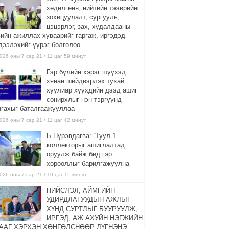
хөдөлгөөн, нийтийн тээврийн
зохицуулалт, сургууль,
цэцэрлэг, зах, худалдааны
вийн ажиллах хуваарийг гаргаж, иргэдэд
дээлэхийг үүрэг болголоо
026 оны 7 сар 21 / 11 цаг 59 минут
Гэр бүлийн хэрэг шүүхэд
хянан шийдвэрлэх тухай
хуулиар хүүхдийн дээд ашиг
сонирхлыг нэн тэргүүнд
нгахыг баталгаажууллаа
026 оны 7 сар 21 / 11 цаг 42 минут
Б.Пүрэвдагва: “Туул-1”
коллекторыг ашиглалтад
оруулж байж бид гэр
хорооллыг барилгажуулна
026 оны 7 сар 21 / 10 цаг 15 минут
НИЙСЛЭЛ, АЙМГИЙН
УДИРДЛАГУУДЫН АЖЛЫГ
ХҮНД СУРТЛЫГ БУУРУУЛЖ,
ИРГЭД, АЖ АХУЙН НЭГЖИЙН
ААГ ХЭРХЭН ХӨНГӨЛСНӨӨР ДҮГНЭНЭ