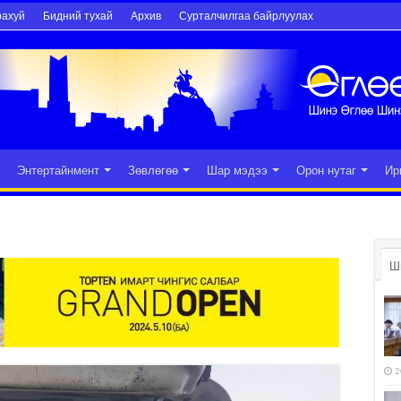
рахуй
Бидний тухай
Архив
Сурталчилгаа байрлуулах
Энтертайнмент
Зөвлөгөө
Шар мэдээ
Орон нутаг
Ир
Ш
2