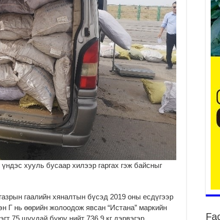
да
2
Тө
то
2
“Э
хө
2
“Ж
2
Б.
за
за
 үндэс хууль бусаар хилээр гаргах гэж байсныг
2
Б.
газрын гаалийн хяналтын бүсэд 2019 оны есдүгээр
чи
бо
эн Г нь өөрийн жолоодож явсан “Истана” маркийн
Fa
гт 75 шуудай буюу нийт 736.9 кг дэрвэгэр
2