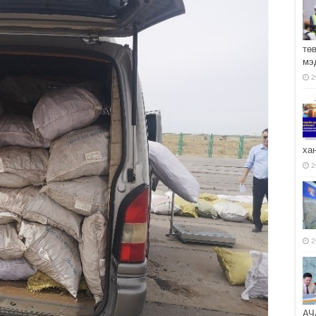
тө
мэ
2
ха
2
2
АЧ