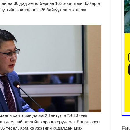
байгаа 30 дэд хөтөлбөрийн 162 зорилтын 890 арга
нутгийн захиргааны 26 байгууллага хангаж
ба
та
2
Б.
аж
уя
2
“С
да
ду
2
Мо
бү
ни
эний хэлтсийн дарга Х.Гантулга “2019 оны
2
ар улс, нийслэлийн хөрөнгө оруулалт болон орон
Fa
Тө
995 төсөл, арга хэмжээний худалдан авах