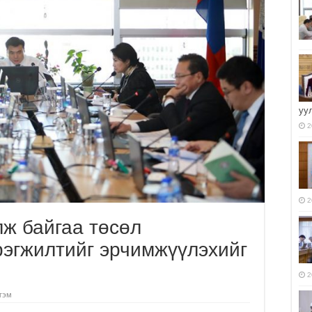
уу
2
2
ж байгаа төсөл
рэгжилтийг эрчимжүүлэхийг
2
гэм