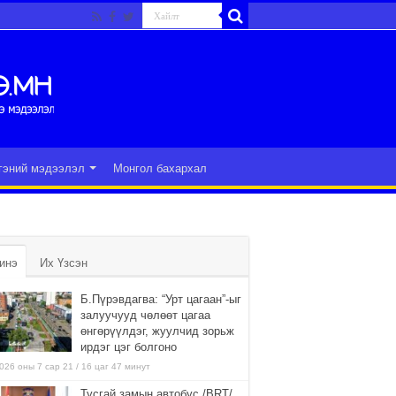
гэний мэдээлэл
Монгол бахархал
инэ
Их Үзсэн
Б.Пүрэвдагва: “Урт цагаан”-ыг
залуучууд чөлөөт цагаа
өнгөрүүлдэг, жуулчид зорьж
ирдэг цэг болгоно
026 оны 7 сар 21 / 16 цаг 47 минут
Тусгай замын автобус /BRT/