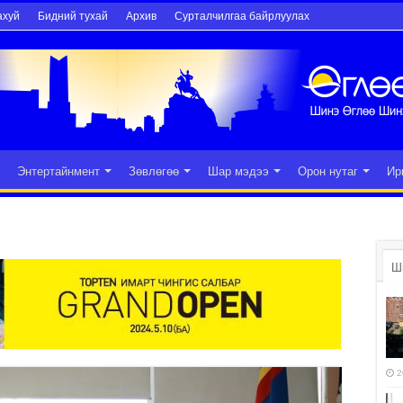
ахуй
Бидний тухай
Архив
Сурталчилгаа байрлуулах
Энтертайнмент
Зөвлөгөө
Шар мэдээ
Орон нутаг
Ир
Ш
2