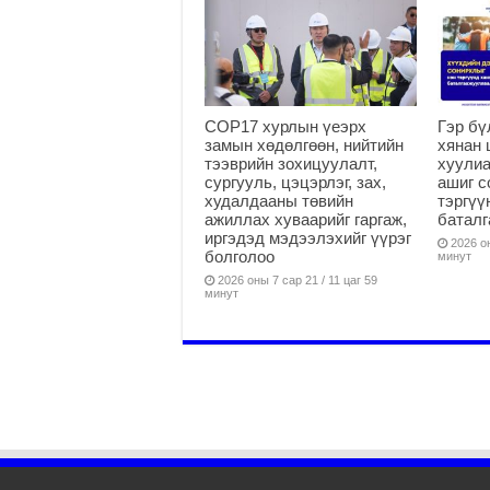
COP17 хурлын үеэрх
Гэр бү
замын хөдөлгөөн, нийтийн
хянан 
тээврийн зохицуулалт,
хуулиа
сургууль, цэцэрлэг, зах,
ашиг с
худалдааны төвийн
тэргүү
ажиллах хуваарийг гаргаж,
батал
иргэдэд мэдээлэхийг үүрэг
2026 он
болголоо
минут
2026 оны 7 сар 21 / 11 цаг 59
минут