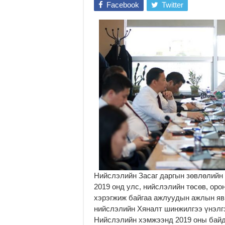
Facebook
Twitter
Нийслэлийн Засаг даргын зөвлөлийн
2019 онд улс, нийслэлийн төсөв, оро
хэрэгжиж байгаа ажлуудын ажлын яв
нийслэлийн Хяналт шинжилгээ үнэлгэ
Нийслэлийн хэмжээнд 2019 оны байд