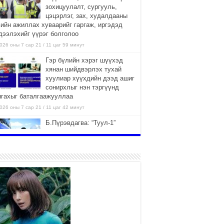
зохицуулалт, сургууль,
цэцэрлэг, зах, худалдааны
вийн ажиллах хуваарийг гаргаж, иргэдэд
дээлэхийг үүрэг болголоо
026 оны 7 сар 21 / 11 цаг 59 минут
Гэр бүлийн хэрэг шүүхэд
хянан шийдвэрлэх тухай
хуулиар хүүхдийн дээд ашиг
сонирхлыг нэн тэргүүнд
нгахыг баталгаажууллаа
026 оны 7 сар 21 / 11 цаг 42 минут
Б.Пүрэвдагва: “Туул-1”
коллекторыг ашиглалтад
оруулж байж бид гэр
хорооллыг барилгажуулна
026 оны 7 сар 21 / 10 цаг 15 минут
НИЙСЛЭЛ, АЙМГИЙН
УДИРДЛАГУУДЫН АЖЛЫГ
ХҮНД СУРТЛЫГ БУУРУУЛЖ,
ИРГЭД, АЖ АХУЙН НЭГЖИЙН
ААГ ХЭРХЭН ХӨНГӨЛСНӨӨР ДҮГНЭНЭ
026 оны 7 сар 21 / 10 цаг 09 минут