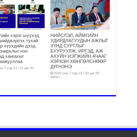
Ус
ба
сэ
га
2
31
лийн хэрэг шүүхэд
НИЙСЛЭЛ, АЙМГИЙН
үе
шийдвэрлэх тухай
УДИРДЛАГУУДЫН АЖЛЫГ
ба
р хүүхдийн дээд
ХҮНД СУРТЛЫГ
онирхлыг нэн
БУУРУУЛЖ, ИРГЭД, АЖ
2
нд хангахыг
АХУЙН НЭГЖИЙН АЧААГ
гаажууллаа
ХЭРХЭН ХӨНГӨЛСНӨӨР
Ая
ДҮГНЭНЭ
ы 7 сар 21 / 11 цаг 42
2
2026 оны 7 сар 21 / 10 цаг 09
минут
Үе
хо
ба
2
Мо
“Д
ба
2
Ша