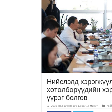
Нийслэлд хэрэгжүүл
хөтөлбөрүүдийн хэ
үүрэг болгов
2019 оны 10 сар 19 / 13 цаг 15 минут
Ний