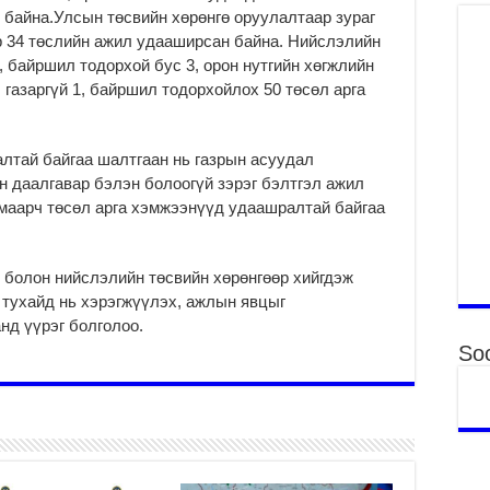
то
 байна.Улсын төсвийн хөрөнгө оруулалтаар зураг
2
ар 34 төслийн ажил удааширсан байна. Нийслэлийн
7, байршил тодорхой бус 3, орон нутгийн хөгжлийн
“Э
, газаргүй 1, байршил тодорхойлох 50 төсөл арга
хө
2
“Ж
лтай байгаа шалтгаан нь газрын асуудал
2
н даалгавар бэлэн болоогүй зэрэг бэлтгэл ажил
Б.
амаарч төсөл арга хэмжээнүүд удаашралтай байгаа
за
за
2
 болон нийслэлийн төсвийн хөрөнгөөр хийгдэж
 тухайд нь хэрэгжүүлэх, ажлын явцыг
Б.
чи
нд үүрэг болголоо.
бо
Soc
2
Ха
за
үр
2