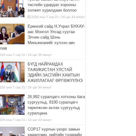
төслийн удирдах хорооны
ээлжит хуралдаан боллоо
2026 оны 7 сар 21 / 16 цаг 43 минут
Ерөнхий сайд Н.Учрал БНХАУ-
аас Монгол Улсад суугаа
Элчин сайд Шэнь
Миньжюанийг хүлээн авч
лзав
026 оны 7 сар 21 / 16 цаг 39 минут
БҮГД НАЙРАМДАХ
ТАЖИКИСТАН УЛСТАЙ
ЭДИЙН ЗАСГИЙН ХАМТЫН
АЖИЛЛАГААГ ӨРГӨЖҮҮЛНЭ
026 оны 7 сар 21 / 16 цаг 34 минут
26,992 суралцагч хотхоны бага
сургуульд, 8100 суралцагч
төрөлжсөн ахлах сургуульд
суралцана
026 оны 7 сар 21 / 13 цаг 43 минут
COP17 хурлын үеэрх замын
хөдөлгөөн, нийтийн тээврийн