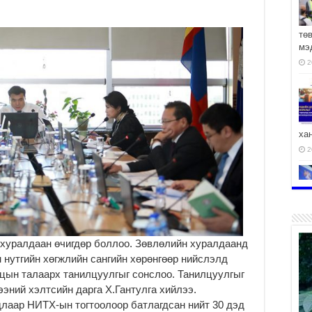
тө
мэ
2
ха
2
2
 хуралдаан өчигдөр боллоо. Зөвлөлийн хуралдаанд
н нутгийн хөгжлийн сангийн хөрөнгөөр нийслэлд
цын талаарх танилцуулгыг сонслоо. Танилцуулгыг
эний хэлтсийн дарга Х.Гантулга хийлээ.
АЧ
лаар НИТХ-ын тогтоолоор батлагдсан нийт 30 дэд
2