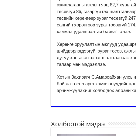
ажиллагааны ажлын явц 82,7 хувьтай
төсөвгүй 86, газаргүй гэх шалтгаана
төсвийн хөрөнгөөр зураг төсөвгүй 24
сангийн хөрөнгөөр зураг төсөвгүй 174
хэмжээ удаашралтай байна” гэлээ.
Хөрөнгө оруулалтын ажлууд удаашра
шийдвэрлэгдээгүй, зураг төсөв, ажлы
дутуу хангасан зэрэг шалтгаанаас х
талаар мөн мэдээллээ.
Хотын Захирагч С.Амарсайхан улсын
байгаа төсөл арга хэмжээнүүдийг цаг
эрчимжүүлэхийг холбогдох албаныха
Холбоотой мэдээ