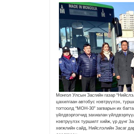
Монгол Улсын Засгийн газар “Нийслэ
цахилгаан автобус нэвтрүүлэх, турши
тогтоолд “МОН-30” загварын их багт
үйлдвэрлэгчид захиалан үйлдвэрлүү
нэвтрүүлэх туршилт хийж, үр дүнг За
хөгжлийн сайд, Нийслэлийн Засаг да