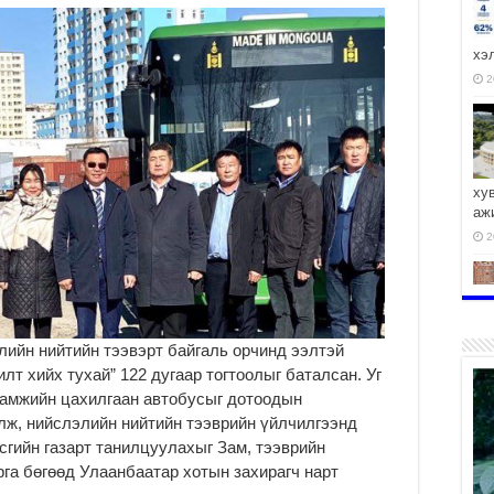
хэ
2
ху
аж
2
лийн нийтийн тээвэрт байгаль орчинд ээлтэй
2
лт хийх тухай” 122 дугаар тогтоолыг баталсан. Уг
аамжийн цахилгаан автобусыг дотоодын
лж, нийслэлийн нийтийн тээврийн үйлчилгээнд
сгийн газарт танилцуулахыг Зам, тээврийн
рга бөгөөд Улаанбаатар хотын захирагч нарт