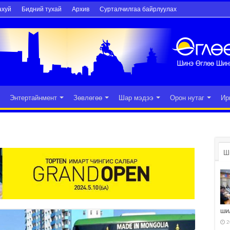
ахуй
Бидний тухай
Архив
Сурталчилгаа байрлуулах
Энтертайнмент
Зөвлөгөө
Шар мэдээ
Орон нутаг
Ир
Ш
ши
2