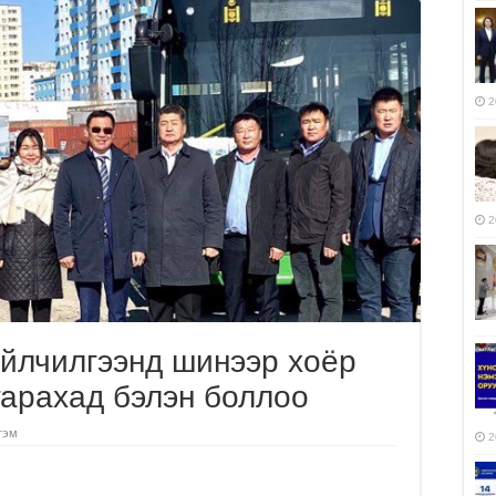
2
2
үйлчилгээнд шинээр хоёр
гарахад бэлэн боллоо
гэм
2