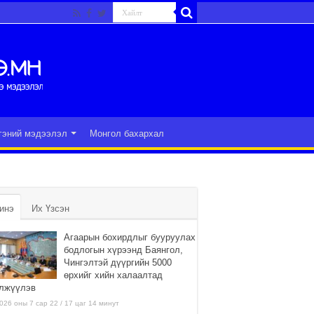
гэний мэдээлэл
Монгол бахархал
инэ
Их Үзсэн
Агаарын бохирдлыг бууруулах
бодлогын хүрээнд Баянгол,
Чингэлтэй дүүргийн 5000
өрхийг хийн халаалтад
лжүүлэв
026 оны 7 сар 22 / 17 цаг 14 минут