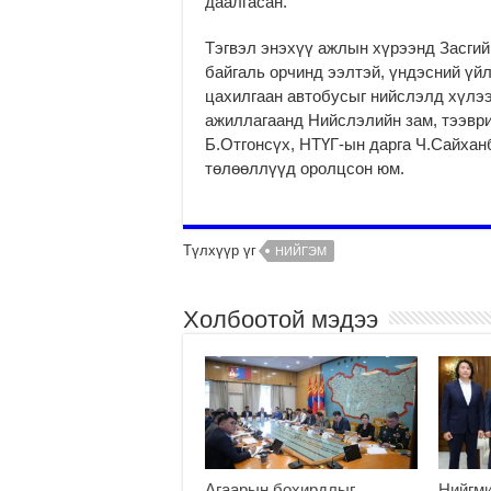
даалгасан.
Тэгвэл энэхүү ажлын хүрээнд Засгий
байгаль орчинд ээлтэй, үндэсний үй
цахилгаан автобусыг нийслэлд хүлээ
ажиллагаанд Нийслэлийн зам, тээвр
Б.Отгонсүх, НТҮГ-ын дарга Ч.Сайха
төлөөллүүд оролцсон юм.
Түлхүүр үг
НИЙГЭМ
Холбоотой мэдээ
Агаарын бохирдлыг
Нийгм