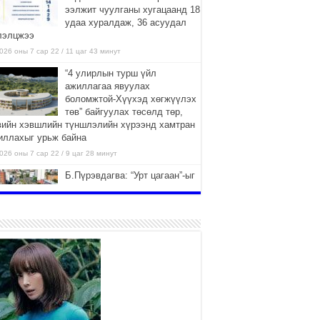
ээлжит чуулганы хугацаанд 18
удаа хуралдаж, 36 асуудал
лэлцжээ
026 оны 7 сар 22 / 11 цаг 43 минут
“4 улирлын турш үйл
ажиллагаа явуулах
боломжтой-Хүүхэд хөгжүүлэх
төв” байгуулах төсөлд төр,
вийн хэвшлийн түншлэлийн хүрээнд хамтран
иллахыг урьж байна
026 оны 7 сар 22 / 9 цаг 28 минут
Б.Пүрэвдагва: “Урт цагаан”-ыг
залуучууд чөлөөт цагаа
өнгөрүүлдэг, жуулчид зорьж
ирдэг цэг болгоно
026 оны 7 сар 21 / 16 цаг 47 минут
Тусгай замын автобус /BRT/
төслийн удирдах хорооны
ээлжит хуралдаан боллоо
2026 оны 7 сар 21 / 16 цаг 43 минут
Ерөнхий сайд Н.Учрал БНХАУ-