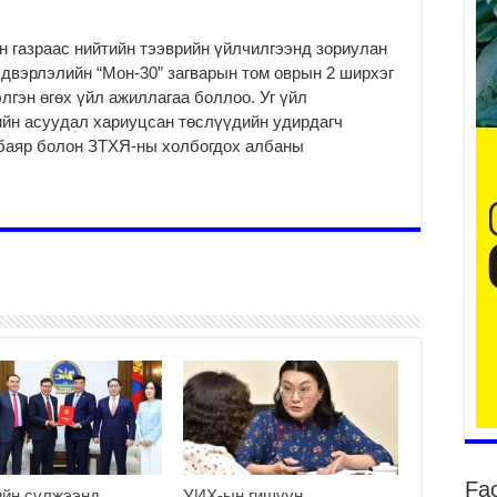
н газраас нийтийн тээврийн үйлчилгээнд зориулан
лдвэрлэлийн “Мон-30” загварын том оврын 2 ширхэг
уу
лгэн өгөх үйл ажиллагаа боллоо. Уг үйл
2
ийн асуудал хариуцсан төслүүдийн удирдагч
БҮ
нбаяр болон ЗТХЯ-ны холбогдох албаны
ЭД
ӨР
2
26
су
су
2
CO
тээ
ху
ир
2
Гэ
ту
Fa
нэ
ийн сүлжээнд
УИХ-ын гишүүн