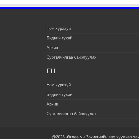
Ном хурахуй
Бидний тухай
Архив
Сурталчилгаа байрлуулах
FH
Ном хурахуй
Бидний тухай
Архив
Сурталчилгаа байрлуулах
@2023 -Өглөө.мн Зохиогчийн эрх хуулиар ха