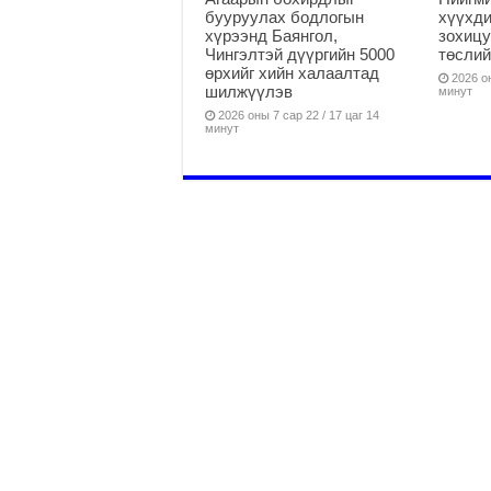
бууруулах бодлогын
хүүхди
хүрээнд Баянгол,
зохицу
Чингэлтэй дүүргийн 5000
төслий
өрхийг хийн халаалтад
2026 он
шилжүүлэв
минут
2026 оны 7 сар 22 / 17 цаг 14
минут