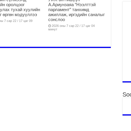
йн оролцоог
А.Ариунзаяа “Нээлттэй
2
улах тухай хуулийн
парламент” танхимд
Б.
г өргөн мэдүүллээ
ажиллаж, иргэдийн саналыг
ор
сонслоо
ы 7 сар 22 / 17 цаг 09
2
2026 оны 7 сар 22 / 17 цаг 04
минут
НИ
АЖ
АЖ
ХӨ
2
Ба
тэ
ду
яв
2
Soc
Б.
аж
уя
2
“С
да