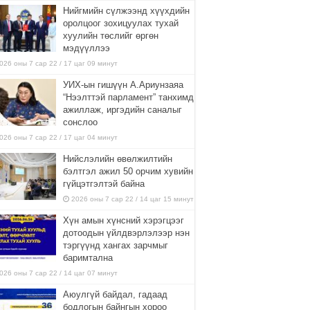
Нийгмийн сүлжээнд хүүхдийн
оролцоог зохицуулах тухай
хуулийн төслийг өргөн
мэдүүллээ
026 оны 7 сар 22 / 17 цаг 09 минут
УИХ-ын гишүүн А.Ариунзаяа
“Нээлттэй парламент” танхимд
ажиллаж, иргэдийн саналыг
сонслоо
026 оны 7 сар 22 / 17 цаг 04 минут
Нийслэлийн өвөлжилтийн
бэлтгэл ажил 50 орчим хувийн
гүйцэтгэлтэй байна
2026 оны 7 сар 22 / 14 цаг 15 минут
Хүн амын хүнсний хэрэгцээг
дотоодын үйлдвэрлэлээр нэн
тэргүүнд хангах зарчмыг
баримтална
026 оны 7 сар 22 / 14 цаг 07 минут
Аюулгүй байдал, гадаад
бодлогын байнгын хороо