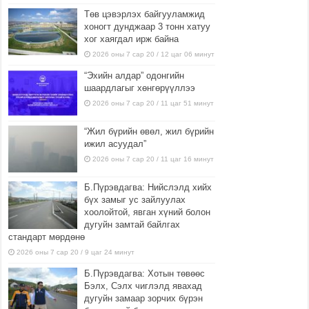
Төв цэвэрлэх байгууламжид
хоногт дунджаар 3 тонн хатуу
хог хаягдал ирж байна
2026 оны 7 сар 20 / 12 цаг 06 минут
“Эхийн алдар” одонгийн
шаардлагыг хөнгөрүүллээ
2026 оны 7 сар 20 / 11 цаг 51 минут
“Жил бүрийн өвөл, жил бүрийн
ижил асуудал”
2026 оны 7 сар 20 / 11 цаг 16 минут
Б.Пүрэвдагва: Нийслэлд хийх
бүх замыг ус зайлуулах
хоолойтой, явган хүний болон
дугуйн замтай байлгах
стандарт мөрдөнө
2026 оны 7 сар 20 / 9 цаг 24 минут
Б.Пүрэвдагва: Хотын төвөөс
Бэлх, Сэлх чиглэлд явахад
дугуйн замаар зорчих бүрэн