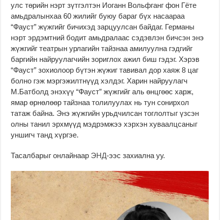
улс төрийн нэрт зүтгэлтэн Иоганн Вольфганг фон Гёте
амьдралынхаа 60 жилийг буюу бараг бүх насаараа
“Фауст” жүжгийг бичихэд зарцуулсан байдаг. Германы
нэрт эрдэмтний бодит амьдралаас сэдэвлэн бичсэн энэ
жүжгийг театрын урлагийн тайзнаа амилуулна гэдгийг
баргийн найруулагчийн зориглох ажил биш гэдэг. Хэрэв
“Фауст” зохиолоор бүтэн жүжиг тавивал дор хаяж 8 цаг
болно гэж мэргэжилтнүүд хэлдэг. Харин найруулагч
М.Батболд энэхүү “Фауст” жүжгийг аль өнцгөөс харж,
ямар өрнөлөөр тайзнаа толилуулах нь тун сонирхол
татаж байна. Энэ жүжгийн урьдчилсан тоглолтыг үзсэн
олны танил эрхмүүд мэдрэмжээ хэрхэн хуваалцсаныг
уншигч танд хүргэе.
Тасалбарыг онлайнаар
ЭНД
-ээс захиална уу.