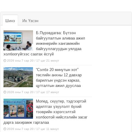
Шинэ
Их Үзсэн
Б.Пүрэвдагва: Бүтээн
байгуулалтын аливаа ажил
инженерийн хангамжийн
байгууллагуудын уялдаа
холбоогүйгээс саатах ёсгүй
2026 оны 7 сар 20 / 17 цаг 21 минут
“Сэлбэ 20 минутын хот”
төслийн анхны 12 давхар
барилгын үндсэн карказ,
цутгалтын ажил дууслаа
2026 оны 7 сар 20 / 17 цаг 17 минут
Мопед, скүүтер, тэдгээртэй
адилтгах үзүүлэлт бүхий
тээврийн хэрэгсэлтэй
холбоотой нийслэлийн засаг
дарга захирамж гаргалаа
2026 оны 7 сар 20 / 17 цаг 11 минут