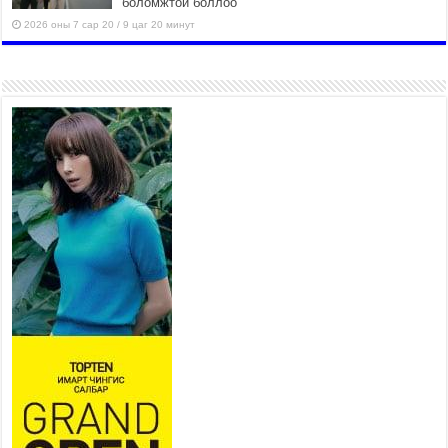
боломжтой боллоо
2026 оны 7 сар 20 / 9 цаг 20 минут
Хан-Уул дүүрэг, Чингисийн
өргөн чөлөөний ус зайлуулах
шугам хоолойн ажил 80
хувьтай үргэлжилж байна
2026 оны 7 сар 20 / 9 цаг 14 минут
Усархаг аадар бороо орж
байгаа тул аюулгүй байдлаа
хангаж, үер усны аюулаас
сэрэмжлэхийг нийслэлийн
Онцгой байдлын газраас анхааруулж байна
2026 оны 7 сар 20 / 9 цаг 09 минут
311 алба хаагч, 119 техник хэрэгсэлтэй ажиллаж
үер усны аюул, болзошгүй эрсдэлээс сэргийлж
байна
2026 оны 7 сар 20 / 9 цаг 05 минут
Аяллаа зөв төлөвлөхийг иргэдэд зөвлөж байна
2026 оны 7 сар 16 / 11 цаг 50 минут
Үер усны болзошгүй аюулаас сэргийлж,
холбогдох байгууллагууд өндөржүүлсэн бэлэн