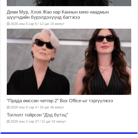
Деми Мур, Хлоя Жао нар Каннын кино наадмын
шүүгчдийн бүрэлдэхүүнд багтжээ
2026 оны 5 сар 6 / 12 цаг 14 минут
“Прада өмссөн чөтгөр 2” Box Office-ыг тэргүүлжээ
2026 оны 5 сар 4 / 16 цаг 46 минут
Тоглолт тойрсон “Дэд бүтэц”
2026 оны 2 сар 27 / 11 цаг 52 минут