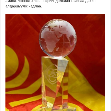
амилж Монгол Улсын нэрийг дэлхийн тайзнаа дахин
алдаршуулж чадлаа.