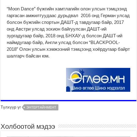
“Moon Dance” бүжгийн хамтлагийн олон улсын тэмцээнд
гаргасан амжилтуудаас дурьдвал 2016 онд Герман улсад
болсон бүжгийн спортын ДАШТ-д тавдугаар байр, 2017
онд Австри улсад зохион байгуулсан ДАШТ-ий
зургадугаар байр, 2018 онд БНХАУ-д болсон ДАШТ-ий
наймдугаар байр, Англи улсад болсон “BLACKPOOL-
2018” Олон улсын хэмжээний тэмцээнд хоёрдугаар байрт
шалгарч байсан юм.
Түлхүүр үг
ЭНТЕРТАЙНМЕНТ
Холбоотой мэдээ