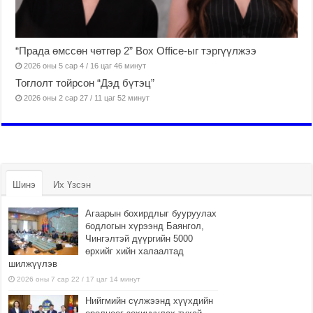
“Прада өмссөн чөтгөр 2” Box Office-ыг тэргүүлжээ
2026 оны 5 сар 4 / 16 цаг 46 минут
Тоглолт тойрсон “Дэд бүтэц”
2026 оны 2 сар 27 / 11 цаг 52 минут
Шинэ
Их Үзсэн
Агаарын бохирдлыг бууруулах
бодлогын хүрээнд Баянгол,
Чингэлтэй дүүргийн 5000
өрхийг хийн халаалтад
шилжүүлэв
2026 оны 7 сар 22 / 17 цаг 14 минут
Нийгмийн сүлжээнд хүүхдийн