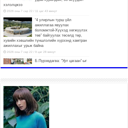
хэлэлцжээ
2026 оны 7 сар 22 / 11 цаг 43 минут
“4 улирлын турш үйл
ажиллагаа явуулах
боломжтой-Хүүхэд хөгжүүлэх
төв” байгуулах төсөлд төр,
хувийн хэвшлийн түншлэлийн хүрээнд хамтран
ажиллахыг урьж байна
2026 оны 7 сар 22 / 9 цаг 28 минут
Б.Пүрэвдагва: “Урт цагаан”-ыг
залуучууд чөлөөт цагаа
өнгөрүүлдэг, жуулчид зорьж
ирдэг цэг болгоно
2026 оны 7 сар 21 / 16 цаг 47 минут
Тусгай замын автобус /BRT/ төслийн удирдах
хорооны ээлжит хуралдаан боллоо
2026 оны 7 сар 21 / 16 цаг 43 минут
Ерөнхий сайд Н.Учрал БНХАУ-аас Монгол Улсад
суугаа Элчин сайд Шэнь Миньжюанийг хүлээн
авч уулзав