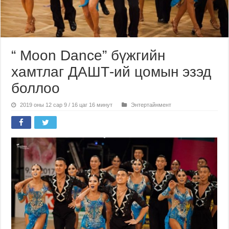
“ Мoon Dance” бүжгийн
хамтлаг ДАШТ-ий цомын эзэд
боллоо
2019 оны 12 сар 9 / 16 цаг 16 минут
Энтертайнмент