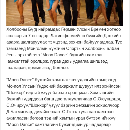
Холбооны Бүгд найрамдах Герман Улсын Бремен хотноо
энэ сарын 7-ны өдөр Латин формейшн бүжгийн Дэлхийн
аварга шалгаруулах тэмцээнд зохион байгуулагдлаа. Тус
тэмцээнд Монголын Бүжгийн Спортын Холбооны албан
ёсны эрхтэйгээр “Moon Dance” бүжгийн хамтлаг
амжилттай оролцож, гурав дахь удаагаа шигшээд
шалгаран, цомын эзэд боллоо.
“Moon Dance” бүжгийн хамтлаг энэ удаагийн тэмцээнд
Монгол Улсын Үндэсний бахархалт шувууг илэрхийлсэн
“Шонхор” нэртэй үзүүлбэрээр оролцжээ. Хамтлагийн
бүжгийн удирдсан багш дасгалжуулагчаар О.Оюунцэцэг,
С.Очирхүү,“Шонхор” үзүүлбэрийн хөгжмийн зохиолчоор
Д.Батмягмар, дизайнераар О.Гэрэлтуяа нар хамтран
ажилласан бөгөөд тэдний хамтын уран бүтээл ийнхүү
“Moon Dance” хамтлагийн бүжигчдийн ур чадвараар