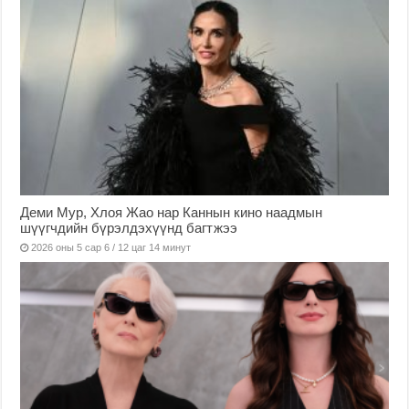
Деми Мур, Хлоя Жао нар Каннын кино наадмын
шүүгчдийн бүрэлдэхүүнд багтжээ
2026 оны 5 сар 6 / 12 цаг 14 минут