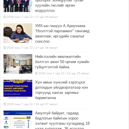
оролцоог зохицуулах тухай
хуулийн төслийг өргөн
мэдүүллээ
2026 оны 7 сар 22 / 17 цаг 09 минут
УИХ-ын гишүүн А.Ариунзаяа
“Нээлттэй парламент” танхимд
ажиллаж, иргэдийн саналыг
сонслоо
2026 оны 7 сар 22 / 17 цаг 04 минут
Нийслэлийн өвөлжилтийн
бэлтгэл ажил 50 орчим хувийн
гүйцэтгэлтэй байна
2026 оны 7 сар 22 / 14 цаг 15 минут
Хүн амын хүнсний хэрэгцээг
дотоодын үйлдвэрлэлээр нэн
тэргүүнд хангах зарчмыг
баримтална
2026 оны 7 сар 22 / 14 цаг 07 минут
Аюулгүй байдал, гадаад
бодлогын байнгын хороо
ээлжит чуулганы хугацаанд 18
удаа хуралдаж, 36 асуудал