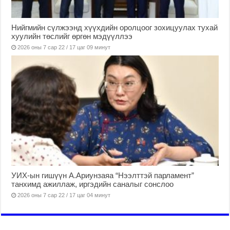
Нийгмийн сүлжээнд хүүхдийн оролцоог зохицуулах тухай
хуулийн төслийг өргөн мэдүүллээ
2026 оны 7 сар 22 / 17 цаг 09 минут
УИХ-ын гишүүн А.Ариунзаяа “Нээлттэй парламент”
танхимд ажиллаж, иргэдийн саналыг сонслоо
2026 оны 7 сар 22 / 17 цаг 04 минут