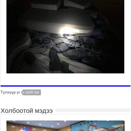
Түлхүүр үг
НИЙГЭМ
Холбоотой мэдээ