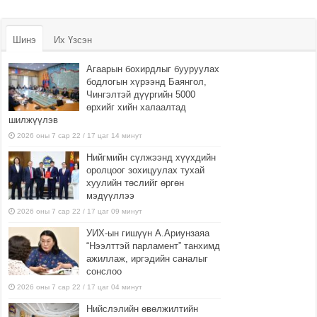
Шинэ
Их Үзсэн
Агаарын бохирдлыг бууруулах
бодлогын хүрээнд Баянгол,
Чингэлтэй дүүргийн 5000
өрхийг хийн халаалтад
шилжүүлэв
2026 оны 7 сар 22 / 17 цаг 14 минут
Нийгмийн сүлжээнд хүүхдийн
оролцоог зохицуулах тухай
хуулийн төслийг өргөн
мэдүүллээ
2026 оны 7 сар 22 / 17 цаг 09 минут
УИХ-ын гишүүн А.Ариунзаяа
“Нээлттэй парламент” танхимд
ажиллаж, иргэдийн саналыг
сонслоо
2026 оны 7 сар 22 / 17 цаг 04 минут
Нийслэлийн өвөлжилтийн