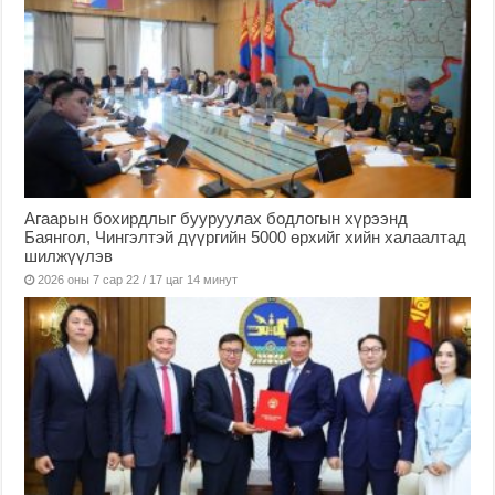
Агаарын бохирдлыг бууруулах бодлогын хүрээнд
Баянгол, Чингэлтэй дүүргийн 5000 өрхийг хийн халаалтад
шилжүүлэв
2026 оны 7 сар 22 / 17 цаг 14 минут