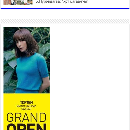
Б.Пүрэвдагва: “Урт цагаан”-ыг
залуучууд чөлөөт цагаа
өнгөрүүлдэг, жуулчид зорьж
ирдэг цэг болгоно
2026 оны 7 сар 21 / 16 цаг 47 минут
Тусгай замын автобус /BRT/
төслийн удирдах хорооны
ээлжит хуралдаан боллоо
2026 оны 7 сар 21 / 16 цаг 43 минут
Ерөнхий сайд Н.Учрал БНХАУ-
аас Монгол Улсад суугаа
Элчин сайд Шэнь
Миньжюанийг хүлээн авч
уулзав
2026 оны 7 сар 21 / 16 цаг 39 минут
БҮГД НАЙРАМДАХ ТАЖИКИСТАН УЛСТАЙ
ЭДИЙН ЗАСГИЙН ХАМТЫН АЖИЛЛАГААГ
ӨРГӨЖҮҮЛНЭ
2026 оны 7 сар 21 / 16 цаг 34 минут
26,992 суралцагч хотхоны бага сургуульд, 8100
суралцагч төрөлжсөн ахлах сургуульд