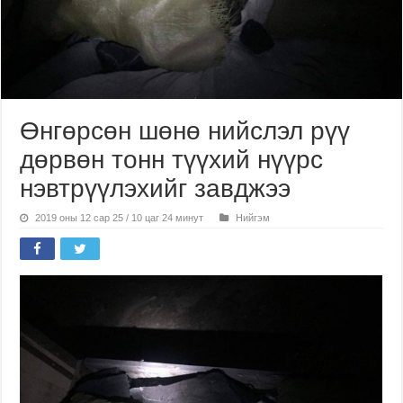
Өнгөрсөн шөнө нийслэл рүү
дөрвөн тонн түүхий нүүрс
нэвтрүүлэхийг завджээ
2019 оны 12 сар 25 / 10 цаг 24 минут
Нийгэм