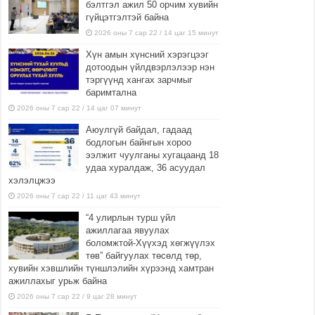
бэлтгэл ажил 50 орчим хувийн
гүйцэтгэлтэй байна
2026 оны 7 сар 22 / 14 цаг 15 минут
Хүн амын хүнсний хэрэгцээг
дотоодын үйлдвэрлэлээр нэн
тэргүүнд хангах зарчмыг
баримтална
2026 оны 7 сар 22 / 14 цаг 07 минут
Аюулгүй байдал, гадаад
бодлогын байнгын хороо
ээлжит чуулганы хугацаанд 18
удаа хуралдаж, 36 асуудал
хэлэлцжээ
2026 оны 7 сар 22 / 11 цаг 43 минут
“4 улирлын турш үйл
ажиллагаа явуулах
боломжтой-Хүүхэд хөгжүүлэх
төв” байгуулах төсөлд төр,
хувийн хэвшлийн түншлэлийн хүрээнд хамтран
ажиллахыг урьж байна
2026 оны 7 сар 22 / 9 цаг 28 минут