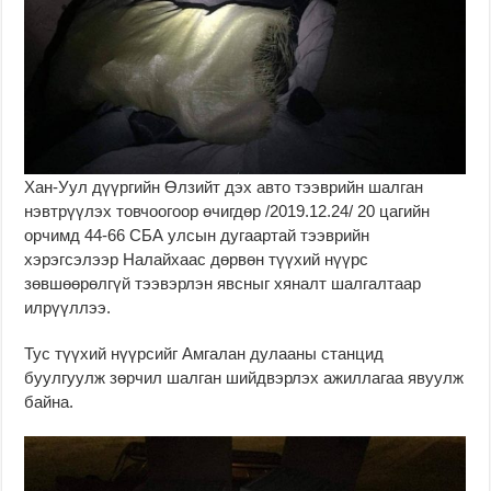
Хан-Уул дүүргийн Өлзийт дэх авто тээврийн шалган
нэвтрүүлэх товчоогоор өчигдөр /2019.12.24/ 20 цагийн
орчимд 44-66 СБА улсын дугаартай тээврийн
хэрэгсэлээр Налайхаас дөрвөн түүхий нүүрс
зөвшөөрөлгүй тээвэрлэн явсныг хяналт шалгалтаар
илрүүллээ.
Тус түүхий нүүрсийг Амгалан дулааны станцид
буулгуулж зөрчил шалган шийдвэрлэх ажиллагаа явуулж
байна.