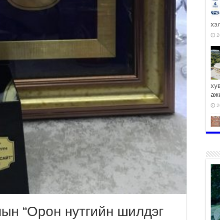
хэ
2
ху
аж
2
2
ын “Орон нутгийн шилдэг