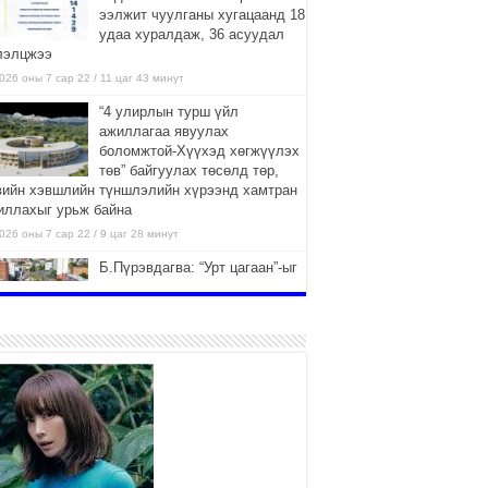
ээлжит чуулганы хугацаанд 18
удаа хуралдаж, 36 асуудал
лэлцжээ
026 оны 7 сар 22 / 11 цаг 43 минут
“4 улирлын турш үйл
ажиллагаа явуулах
боломжтой-Хүүхэд хөгжүүлэх
төв” байгуулах төсөлд төр,
вийн хэвшлийн түншлэлийн хүрээнд хамтран
иллахыг урьж байна
026 оны 7 сар 22 / 9 цаг 28 минут
Б.Пүрэвдагва: “Урт цагаан”-ыг
залуучууд чөлөөт цагаа
өнгөрүүлдэг, жуулчид зорьж
ирдэг цэг болгоно
026 оны 7 сар 21 / 16 цаг 47 минут
Тусгай замын автобус /BRT/
төслийн удирдах хорооны
ээлжит хуралдаан боллоо
2026 оны 7 сар 21 / 16 цаг 43 минут
Ерөнхий сайд Н.Учрал БНХАУ-