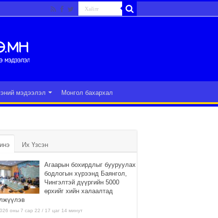
гэний мэдээлэл
Монгол бахархал
инэ
Их Үзсэн
Агаарын бохирдлыг бууруулах
бодлогын хүрээнд Баянгол,
Чингэлтэй дүүргийн 5000
өрхийг хийн халаалтад
лжүүлэв
026 оны 7 сар 22 / 17 цаг 14 минут