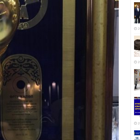
2
2
2