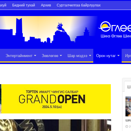
ахуй
Бидний тухай
Архив
Сурталчилгаа байрлуулах
Энтертайнмент
Зөвлөгөө
Шар мэдээ
Орон нутаг
Ир
Ш
ши
2