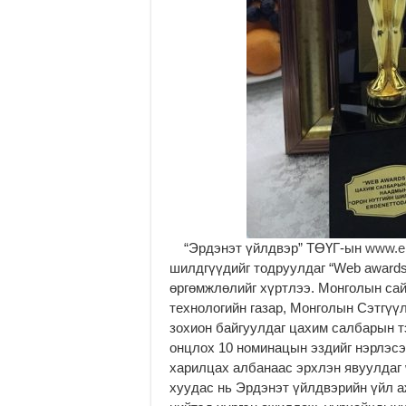
“Эрдэнэт үйлдвэр” ТӨҮГ-ын
www.e
шилдгүүдийг тодруулдаг “Web awards
өргөмжлөлийг хүртлээ. Монголын са
технологийн газар, Монголын Сэтгүү
зохион байгуулдаг цахим салбарын т
онцлох 10 номинацын эздийг нэрлэсэ
харилцах албанаас эрхлэн явуулдаг
хуудас нь Эрдэнэт үйлдвэрийн үйл 