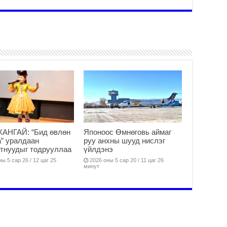
чи
бо
2
Ха
за
үр
2
Ус
ба
сэ
га
2
АНГАЙ: “Бид өвлөн
Японоос Өмнөговь аймаг
31
” уралдаан
руу анхны шууд нислэг
үе
тнуудыг тодрууллаа
үйлдэнэ
ба
ы 5 сар 26 / 12 цаг 25
2026 оны 5 сар 20 / 11 цаг 26
2
минут
Ая
2
Үе
хо
ба