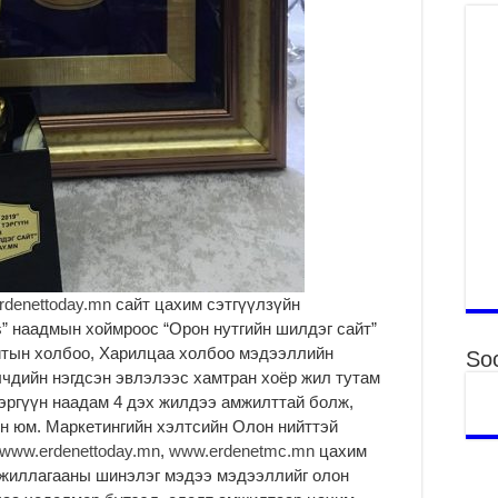
2
Б.
ор
2
НИ
АЖ
АЖ
ХӨ
2
Ба
тэ
ду
rdenettoday.mn
сайт цахим сэтгүүлзүйн
яв
” наадмын хоймроос “Орон нутгийн шилдэг сайт”
2
йтын холбоо, Харилцаа холбоо мэдээллийн
Soc
Б.
лчдийн нэгдсэн эвлэлээс хамтран хоёр жил тутам
аж
эргүүн наадам 4 дэх жилдээ амжилттай болж,
уя
н юм. Маркетингийн хэлтсийн Олон нийттэй
2
www.erdenettoday.mn
,
www.erdenetmc.mn
цахим
“С
ажиллагааны шинэлэг мэдээ мэдээллийг олон
да