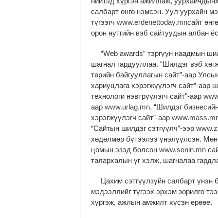
нийтэд хүргэн ажиллаж, уурхайчдын
салбарт өнгө нэмсэн. Уул уурхайн м
түгээгч
www.erdenettoday.mn
сайт өнг
орон нутгийн вэб сайтуудын албан ё
“Web awards” тэргүүн наадмын шил
шагнал гардууллаа. “Шилдэг вэб хөг
төрийн байгууллагын сайт”-аар Улс
хариуцлага хэрэгжүүлэгч сайт”-аар
технологи нэвтрүүлэгч сайт”-аар
www
аар
www.urlag.mn
, “Шилдэг бизнесий
хэрэгжүүлэгч сайт”-аар
www.mass.m
“Сайтын шилдэг сэтгүүлч”-ээр
www.z
хөдөлмөр бүтээлээ үнэлүүлсэн. Мөн
цомын эзэд болсон
www.sonin.mn
сай
талархалын үг хэлж, шагналаа гардл
Цахим сэтгүүлзүйн салбарт үнэн бо
мэдээллийг түгээх эрхэм зорилго тэ
хүргэж, ажлын амжилт хүсэн ерөөе.