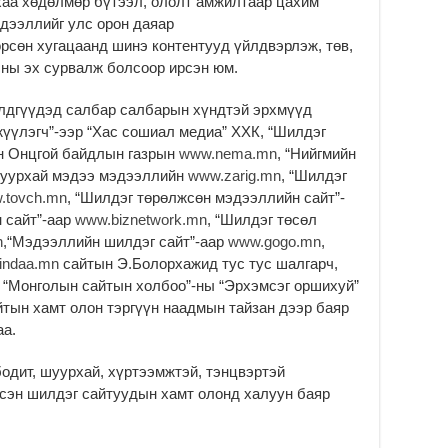
хаа хөдөлмөр бүтээл, ололт амжилтаар цахим
ду
эдээллийг улс орон даяар
2
өрсөн хугацаанд шинэ контентууд үйлдвэрлэж, төв,
Мо
сны эх сурвалж болсоор ирсэн юм.
бү
ни
дгүүдэд салбар салбарын хүндтэй эрхмүүд
2
жүүлэгч”-ээр “Хас сошиал медиа” ХХК, “Шилдэг
Тө
ын Онцгой байдлын газрын
www.nema.mn
, “Нийгмийн
то
 шуурхай мэдээ мэдээллийн
www.zarig.mn
, “Шилдэг
2
.tovch.mn
, “Шилдэг төрөлжсөн мэдээллийн сайт”-
н сайт”-аар
www.biznetwork.mn
, “Шилдэг төсөл
“Э
хө
n
,“Мэдээллийн шилдэг сайт”-аар
www.gogo.mn
,
2
indaa.mn
сайтын Э.Болорхажид тус тус шалгарч,
 “Монголын сайтын холбоо”-ны “Эрхэмсэг оршихуй”
“Ж
тын хамт олон тэргүүн наадмын тайзан дээр баяр
2
аа.
Б.
за
дит, шуурхай, хүртээмжтэй, тэнцвэртэй
за
эсэн шилдэг сайтуудын хамт олонд халуун баяр
2
Б.