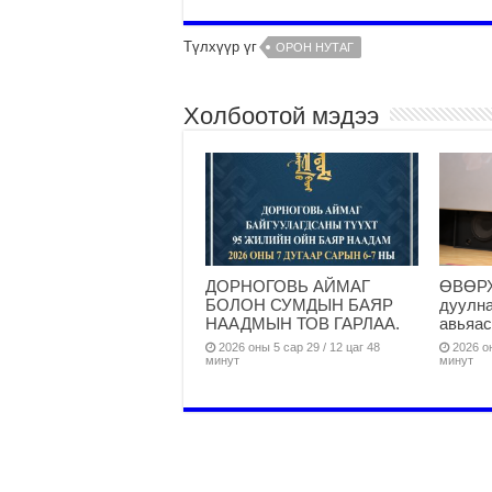
Түлхүүр үг
ОРОН НУТАГ
Холбоотой мэдээ
ДОРНОГОВЬ АЙМАГ
ӨВӨРХ
БОЛОН СУМДЫН БАЯР
дуулна
НААДМЫН ТОВ ГАРЛАА.
авьяас
2026 оны 5 сар 29 / 12 цаг 48
2026 он
минут
минут