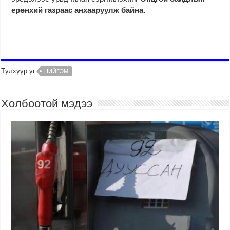
ерөнхий газраас анхааруулж байна.
Түлхүүр үг
НИЙГЭМ
Холбоотой мэдээ