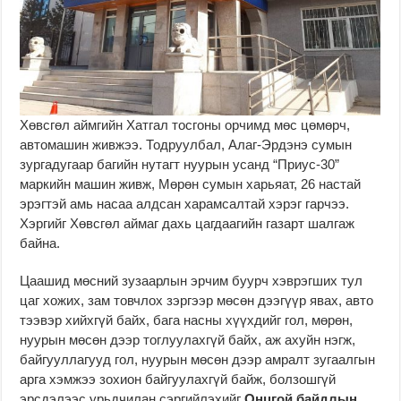
Хөвсгөл аймгийн Хатгал тосгоны орчимд мөс цөмөрч,
автомашин живжээ. Тодруулбал, Алаг-Эрдэнэ сумын
зургадугаар багийн нутагт нуурын усанд “Приус-30”
маркийн машин живж, Мөрөн сумын харьяат, 26 настай
эрэгтэй амь насаа алдсан харамсалтай хэрэг гарчээ.
Хэргийг Хөвсгөл аймаг дахь цагдаагийн газарт шалгаж
байна.
Цаашид мөсний зузаарлын эрчим буурч хэврэгших тул
цаг хожих, зам товчлох зэргээр мөсөн дээгүүр явах, авто
тээвэр хийхгүй байх, бага насны хүүхдийг гол, мөрөн,
нуурын мөсөн дээр тоглуулахгүй байх, аж ахуйн нэгж,
байгууллагууд гол, нуурын мөсөн дээр амралт зугаалгын
арга хэмжээ зохион байгуулахгүй байж, болзошгүй
эрсдэлээс урьдчилан сэргийлэхийг
Онцгой байдлын