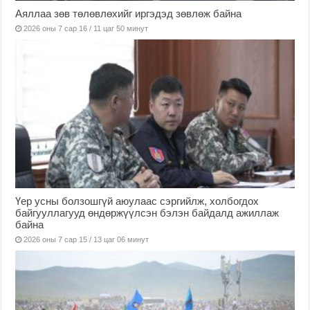
Аяллаа зөв төлөвлөхийг иргэдэд зөвлөж байна
2026 оны 7 сар 16 / 11 цаг 50 минут
Үер усны болзошгүй аюулаас сэргийлж, холбогдох
байгууллагууд өндөржүүлсэн бэлэн байдалд ажиллаж
байна
2026 оны 7 сар 15 / 13 цаг 06 минут