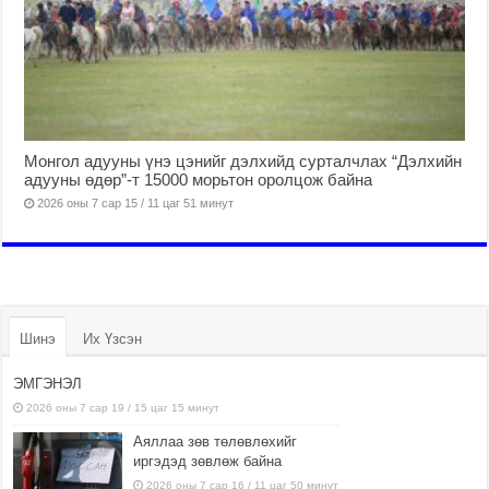
Монгол адууны үнэ цэнийг дэлхийд сурталчлах “Дэлхийн
адууны өдөр”-т 15000 морьтон оролцож байна
2026 оны 7 сар 15 / 11 цаг 51 минут
Шинэ
Их Үзсэн
ЭМГЭНЭЛ
2026 оны 7 сар 19 / 15 цаг 15 минут
Аяллаа зөв төлөвлөхийг
иргэдэд зөвлөж байна
2026 оны 7 сар 16 / 11 цаг 50 минут