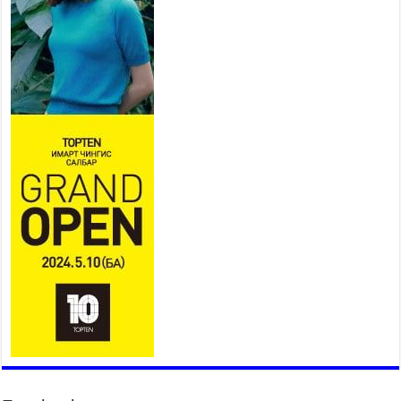
эхэллээ
2026 оны 7 сар 15 / 11 цаг 14 минут
Үер усны аюулаас сэргийлж, нийслэлийн Онцгой
байдлын газрын 162 алба хаагч үүрэг гүйцэтгэж
байна
2026 оны 7 сар 15 / 11 цаг 07 минут
Үндэсний их сурын харваанд 850 харваач цэц
мэргэнээ сорьж байна
2026 оны 7 сар 15 / 11 цаг 03 минут
Төв цэнгэлдэхийн эргэн тойронд
2026 оны 7 сар 15 / 10 цаг 58 минут
Үндэсний их баяр наадмын шагайн харваа
насанд хүрэгчдийн багийн харваагаар
үргэлжилж байна
2026 оны 7 сар 15 / 10 цаг 52 минут
Үндэсний их баяр наадмын хүчит бөхийн
барилдаан эхэллээ
2026 оны 7 сар 15 / 10 цаг 46 минут
Үндэсний хувцасны өдрийг тохиолдуулан