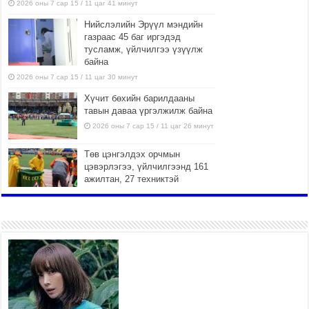
2026 оны 7 сар 15 / 11 цаг 41 минут
Нийслэлийн Эрүүл мэндийн
газраас 45 баг иргэдэд
тусламж, үйлчилгээ үзүүлж
байна
2026 оны 7 сар 15 / 11 цаг 30 минут
Хүчит бөхийн барилдааны
тавын даваа үргэлжилж байна
2026 оны 7 сар 15 / 11 цаг 26 минут
Төв цэнгэлдэх орчмын
цэвэрлэгээ, үйлчилгээнд 161
ажилтан, 27 техниктэй
ажиллаж байна
2026 оны 7 сар 15 / 11 цаг 22 минут
Наадмын амралтын өдрүүдэд
нийслэлийн эрүүл мэндийн
байгууллагууд дараах
хуваарийн дагуу ажиллана
2026 оны 7 сар 15 / 11 цаг 18 минут
Үндэсний их баяр наадам