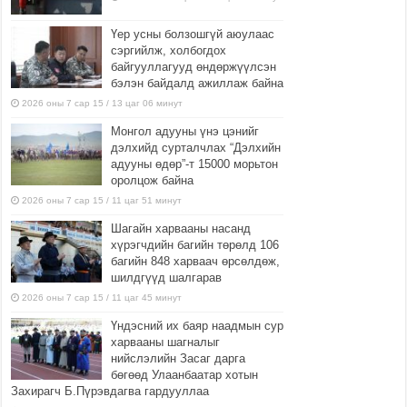
Үер усны болзошгүй аюулаас
сэргийлж, холбогдох
байгууллагууд өндөржүүлсэн
бэлэн байдалд ажиллаж байна
2026 оны 7 сар 15 / 13 цаг 06 минут
Монгол адууны үнэ цэнийг
дэлхийд сурталчлах “Дэлхийн
адууны өдөр”-т 15000 морьтон
оролцож байна
2026 оны 7 сар 15 / 11 цаг 51 минут
Шагайн харвааны насанд
хүрэгчдийн багийн төрөлд 106
багийн 848 харваач өрсөлдөж,
шилдгүүд шалгарав
2026 оны 7 сар 15 / 11 цаг 45 минут
Үндэсний их баяр наадмын сур
харвааны шагналыг
нийслэлийн Засаг дарга
бөгөөд Улаанбаатар хотын
Захирагч Б.Пүрэвдагва гардууллаа