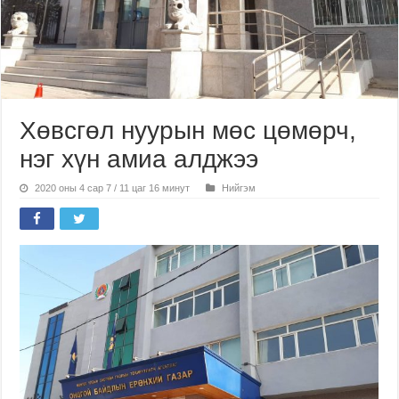
Хөвсгөл нуурын мөс цөмөрч,
нэг хүн амиа алджээ
2020 оны 4 сар 7 / 11 цаг 16 минут
Нийгэм