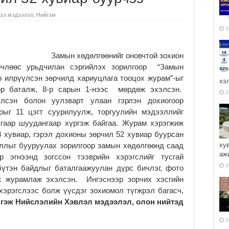
ээ мэдээлэл
,
Нийгэм
2
Замын хөдөлгөөнийг оновчтой зохион
рчлөөс урьдчилан сэргийлэх зорилгоор “Замын
 илрүүлсэн зөрчилд хариуцлага тооцох журам”-ыг
хэ
ор баталж, 8-р сарын 1-нээс мөрдөж эхэлсэн.
2
үлсэн болон уулзварт улаан гэрлэн дохиогоор
рыг 11 цэгт суурилуулж, торгуулийн мэдээллийг
ягаар шуудангаар хүргэж байгаа. Журам хэрэгжиж
 хувиар, гэрэл дохионы зөрчил 52 хувиар буурсан
ллыг бууруулах зорилгоор замын хөдөлгөөнд саад
ху
аж
эр эгнээнд зогссон тээврийн хэрэгслийг тусгай
2
үтэн байдлыг баталгаажуулан дүрс бичлэг, фото
ж журамлаж эхэлсэн. Ингэснээр зорчих хэсгийн
 хэрэгслээс болж үүсдэг зохиомол түгжрэл багасч,
а
гэж Нийслэлийн Хэвлэл мэдээлэл, олон нийтэд
2