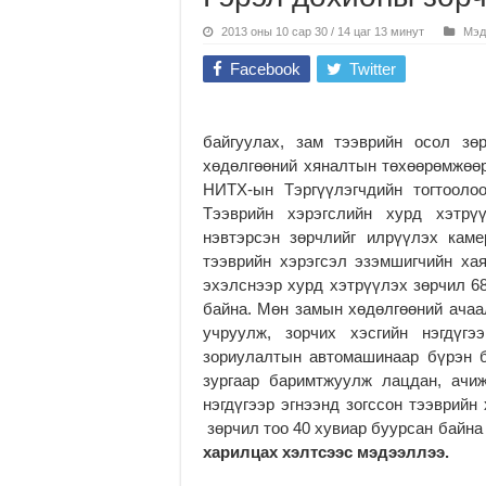
2013 оны 10 сар 30 / 14 цаг 13 минут
Мэд
Facebook
Twitter
байгуулах, зам тээврийн осол зө
хөдөлгөөний хяналтын төхөөрөмжөөр
НИТХ-ын Тэргүүлэгчдийн тогтооло
Тээврийн хэрэгслийн хурд хэтрү
нэвтэрсэн зөрчлийг илрүүлэх каме
тээврийн хэрэгсэл эзэмшигчийн ха
эхэлснээр хурд хэтрүүлэх зөрчил 68
байна. Мөн замын хөдөлгөөний ачаа
учруулж, зорчих хэсгийн нэгдүгэ
зориулалтын автомашинаар бүрэн б
зургаар баримтжуулж лацдан, ачи
нэгдүгээр эгнээнд зогссон тээврийн
зөрчил тоо 40 хувиар буурсан байн
харилцах хэлтсээс мэдээллээ.