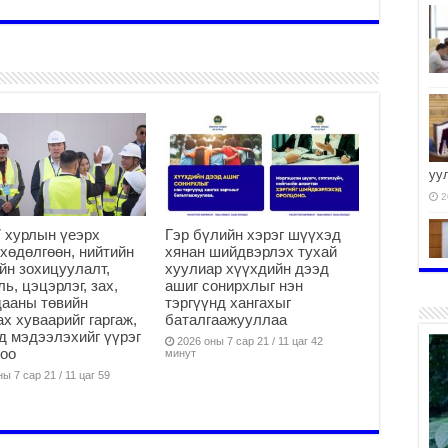
уу
2
 хурлын үеэрх
Гэр бүлийн хэрэг шүүхэд
хөдөлгөөн, нийтийн
хянан шийдвэрлэх тухай
йн зохицуулалт,
хуулиар хүүхдийн дээд
ль, цэцэрлэг, зах,
ашиг сонирхлыг нэн
ааны төвийн
тэргүүнд хангахыг
2
х хуваарийг гаргаж,
баталгаажууллаа
д мэдээлэхийг үүрэг
2026 оны 7 сар 21 / 11 цаг 42
оо
минут
ы 7 сар 21 / 11 цаг 59
2