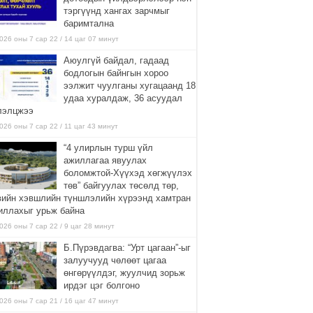
тэргүүнд хангах зарчмыг
баримтална
026 оны 7 сар 22 / 14 цаг 07 минут
Аюулгүй байдал, гадаад
бодлогын байнгын хороо
ээлжит чуулганы хугацаанд 18
удаа хуралдаж, 36 асуудал
лэлцжээ
026 оны 7 сар 22 / 11 цаг 43 минут
“4 улирлын турш үйл
ажиллагаа явуулах
боломжтой-Хүүхэд хөгжүүлэх
төв” байгуулах төсөлд төр,
вийн хэвшлийн түншлэлийн хүрээнд хамтран
иллахыг урьж байна
026 оны 7 сар 22 / 9 цаг 28 минут
Б.Пүрэвдагва: “Урт цагаан”-ыг
залуучууд чөлөөт цагаа
өнгөрүүлдэг, жуулчид зорьж
ирдэг цэг болгоно
026 оны 7 сар 21 / 16 цаг 47 минут