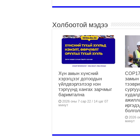
Холбоотой мэдээ
Хүн амын хүнсний
COP17
хэрэгцээг дотоодын
замын 
үйлдвэрлэлээр нэн
тээври
тэргүүнд хангах зарчмыг
сургуу
баримтална
худалд
ажилла
2026 оны 7 сар 22 / 14 цаг 07
иргэдэ
минут
болгол
2026 он
минут