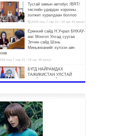
Тусгай замын автобус /BRT/
төслийн удирдах хорооны
ээлжит хуралдаан боллоо
2026 оны 7 сар 21 / 16 цаг 43 минут
Ерөнхий сайд Н.Учрал БНХАУ-
аас Монгол Улсад суугаа
Элчин сайд Шэнь
Миньжюанийг хүлээн авч
лзав
026 оны 7 сар 21 / 16 цаг 39 минут
БҮГД НАЙРАМДАХ
ТАЖИКИСТАН УЛСТАЙ
ЭДИЙН ЗАСГИЙН ХАМТЫН
АЖИЛЛАГААГ ӨРГӨЖҮҮЛНЭ
026 оны 7 сар 21 / 16 цаг 34 минут
26,992 суралцагч хотхоны бага
сургуульд, 8100 суралцагч
төрөлжсөн ахлах сургуульд
суралцана
026 оны 7 сар 21 / 13 цаг 43 минут
COP17 хурлын үеэрх замын