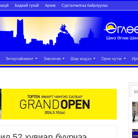
рахуй
Бидний тухай
Архив
Сурталчилгаа байрлуулах
Энтертайнмент
Зөвлөгөө
Шар мэдээ
Орон нутаг
Ир
Ш
ил 52 хувиар буурчээ