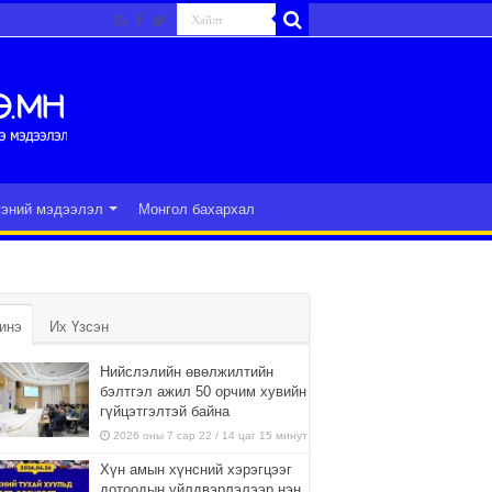
гэний мэдээлэл
Монгол бахархал
инэ
Их Үзсэн
Нийслэлийн өвөлжилтийн
бэлтгэл ажил 50 орчим хувийн
гүйцэтгэлтэй байна
2026 оны 7 сар 22 / 14 цаг 15 минут
Хүн амын хүнсний хэрэгцээг
дотоодын үйлдвэрлэлээр нэн