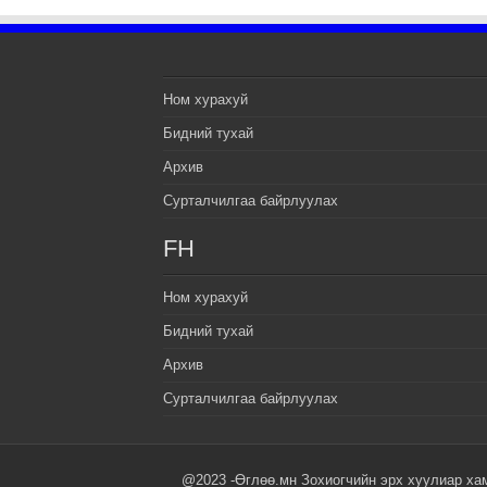
Ном хурахуй
Бидний тухай
Архив
Сурталчилгаа байрлуулах
FH
Ном хурахуй
Бидний тухай
Архив
Сурталчилгаа байрлуулах
@2023 -Өглөө.мн Зохиогчийн эрх хуулиар ха