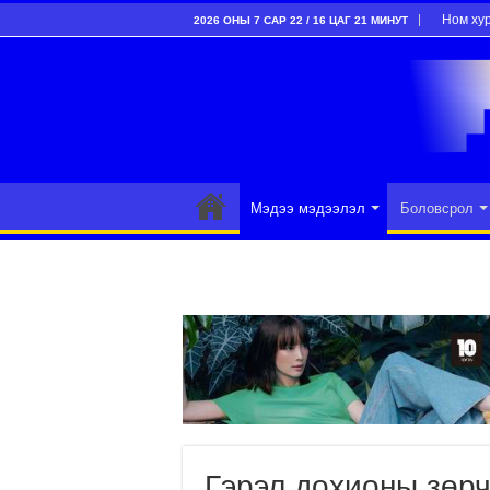
Ном ху
2026 ОНЫ 7 САР 22 / 16 ЦАГ 21 МИНУТ
Мэдээ мэдээлэл
Боловсрол
Гэрэл дохионы зөрч