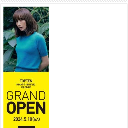
Мопед, скүүтер, тэдгээртэй
адилтгах үзүүлэлт бүхий
тээврийн хэрэгсэлтэй
холбоотой нийслэлийн засаг
дарга захирамж гаргалаа
2026 оны 7 сар 20 / 17 цаг 11 минут
Төв цэвэрлэх байгууламжид
хоногт дунджаар 3 тонн хатуу
хог хаягдал ирж байна
2026 оны 7 сар 20 / 12 цаг 06 минут
“Эхийн алдар” одонгийн
шаардлагыг хөнгөрүүллээ
2026 оны 7 сар 20 / 11 цаг 51 минут
“Жил бүрийн өвөл, жил бүрийн ижил асуудал”
2026 оны 7 сар 20 / 11 цаг 16 минут
Б.Пүрэвдагва: Нийслэлд хийх бүх замыг ус
зайлуулах хоолойтой, явган хүний болон дугуйн
замтай байлгах стандарт мөрдөнө
2026 оны 7 сар 20 / 9 цаг 24 минут
Б.Пүрэвдагва: Хотын төвөөс Бэлх, Сэлх