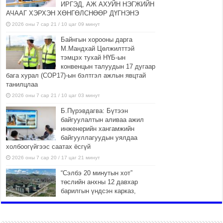
ИРГЭД, АЖ АХУЙН НЭГЖИЙН
АЧААГ ХЭРХЭН ХӨНГӨЛСНӨӨР ДҮГНЭНЭ
2026 оны 7 сар 21 / 10 цаг 09 минут
Байнгын хорооны дарга
М.Мандхай Цөлжилттэй
тэмцэх тухай НҮБ-ын
конвенцын талуудын 17 дугаар
бага хурал (СОР17)-ын бэлтгэл ажлын явцтай
танилцлаа
2026 оны 7 сар 21 / 10 цаг 03 минут
Б.Пүрэвдагва: Бүтээн
байгуулалтын аливаа ажил
инженерийн хангамжийн
байгууллагуудын уялдаа
холбоогүйгээс саатах ёсгүй
2026 оны 7 сар 20 / 17 цаг 21 минут
“Сэлбэ 20 минутын хот”
төслийн анхны 12 давхар
барилгын үндсэн карказ,
цутгалтын ажил дууслаа
2026 оны 7 сар 20 / 17 цаг 17 минут