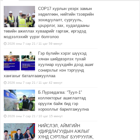
COP17 хурлын үеэрх замын
хөдөлгөөн, нийтийн тээврийн
зохицуулалт, сургууль,
цэцэрлэг, зах, худалдааны
төвийн ажиллах хуваарийг гаргаж, иргэдэд
мэдээлэхийг үүрэг болголоо
2026 оны 7 сар 21 / 11 цаг 59 минут
Гэр бүлийн хэрэг шүүхэд
хянан шийдвэрлэх тухай
хуулиар хүүхдийн дээд ашиг
сонирхлыг нэн тэргүүнд
хангахыг баталгаажууллаа
2026 оны 7 сар 21 / 11 цаг 42 минут
Б.Пүрэвдагва: “Туул-1”
коллекторыг ашиглалтад
оруулж байж бид гэр
хорооллыг барилгажуулна
2026 оны 7 сар 21 / 10 цаг 15 минут
НИЙСЛЭЛ, АЙМГИЙН
УДИРДЛАГУУДЫН АЖЛЫГ
ХҮНД СУРТЛЫГ БУУРУУЛЖ,