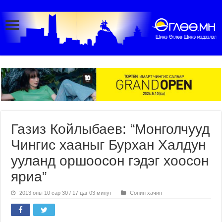
Газиз Койлыбаев: “Монголчууд
Чингис хааныг Бурхан Халдун
ууланд оршоосон гэдэг хоосон
яриа”
2013 оны 10 сар 30 / 17 цаг 03 минут
Сонин хачин