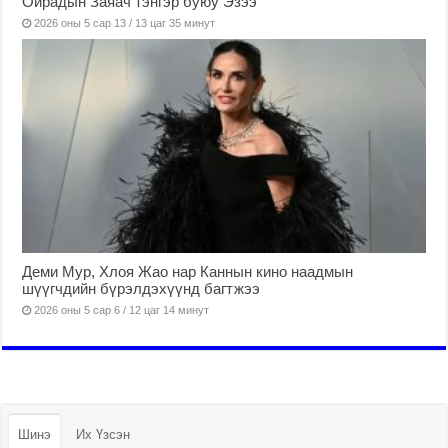
Ойрадын Заяач тэнгэр буюу Эзээ
2026 оны 5 сар 13 / 13 цаг 35 минут
Деми Мур, Хлоя Жао нар Каннын кино наадмын
шүүгчдийн бүрэлдэхүүнд багтжээ
2026 оны 5 сар 6 / 12 цаг 14 минут
Шинэ
Их Үзсэн