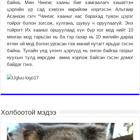
байна. Мөн Чингис хааны бие хамгаалагч хишигтэн
цэргийн үр сад хэмээн өөрийгөө нэрлэсэн Альтаир
Асанази гэгч “Чингис хааныг нас барахад түмэн цэрэг
тойрог болон зогсож, хулгана, шувуу ч оруулаагүй. Энэ
тойрогт Их хааныг оршуулаад хүн бүр нэг мод нийт 10
мянган мод тарьсан нь ба тэр газар нь 10 жилийн дараа
өтгөн ой мод болон ургасан гэж манай нутагт ярьдаг гэсэн
байна. Тухайн үед үнэнч цэргүүд нь онгон байгаа газрыг
нуухын тулд өөрсдөө амиа хорлож байсан гэсэн домог
байдаг гэнэ.
Холбоотой мэдээ