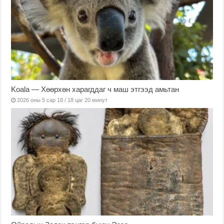
Koala — Хөөрхөн харагддаг ч маш этгээд амьтан
2026 оны 5 сар 18 / 18 цаг 20 минут