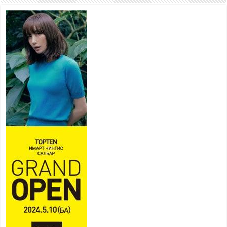
боломжтой-Хүүхэд хөгжүүлэх
төв” байгуулах төсөлд төр,
хувийн хэвшлийн түншлэлийн хүрээнд хамтран
ажиллахыг урьж байна
2026 оны 7 сар 22 / 9 цаг 28 минут
Б.Пүрэвдагва: “Урт цагаан”-ыг
залуучууд чөлөөт цагаа
өнгөрүүлдэг, жуулчид зорьж
ирдэг цэг болгоно
2026 оны 7 сар 21 / 16 цаг 47 минут
Тусгай замын автобус /BRT/ төслийн удирдах
хорооны ээлжит хуралдаан боллоо
2026 оны 7 сар 21 / 16 цаг 43 минут
Ерөнхий сайд Н.Учрал БНХАУ-аас Монгол Улсад
суугаа Элчин сайд Шэнь Миньжюанийг хүлээн
авч уулзав
2026 оны 7 сар 21 / 16 цаг 39 минут
БҮГД НАЙРАМДАХ ТАЖИКИСТАН УЛСТАЙ
ЭДИЙН ЗАСГИЙН ХАМТЫН АЖИЛЛАГААГ
ӨРГӨЖҮҮЛНЭ
2026 оны 7 сар 21 / 16 цаг 34 минут