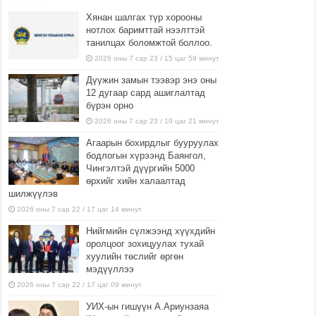
Хянан шалгах түр хорооны
нотлох баримттай нээлттэй
танилцах боломжтой боллоо.
2026 оны 7 сар 23 / 15 цаг 58 минут
Дүүжин замын тээвэр энэ оны
12 дугаар сард ашиглалтад
бүрэн орно
2026 оны 7 сар 23 / 10 цаг 21 минут
Агаарын бохирдлыг бууруулах
бодлогын хүрээнд Баянгол,
Чингэлтэй дүүргийн 5000
өрхийг хийн халаалтад
шилжүүлэв
2026 оны 7 сар 22 / 17 цаг 14 минут
Нийгмийн сүлжээнд хүүхдийн
оролцоог зохицуулах тухай
хуулийн төслийг өргөн
мэдүүллээ
2026 оны 7 сар 22 / 17 цаг 09 минут
УИХ-ын гишүүн А.Ариунзаяа