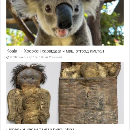
Koala — Хөөрхөн харагддаг ч маш этгээд амьтан
2026 оны 5 сар 18 / 18 цаг 20 минут
Ойрадын Заяач тэнгэр буюу Эзээ