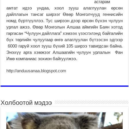
асгарам
амтат идээ ундаа, хоол зууш алаглуулан өрсөн
дайллагын тансаг ширээг Өвөр Монголчууд геннисийн
номд бүртгүүллээ. Тус ширээн дээр өрсөн бүхэн чулуун
урлал ажээ. Өвөр Монголын Алшаа аймгийн Баян хотод
гаргасан “Чулуун дайллага” хэмээх үзэсгэлэнд байгалийн
бүх төрлийн чулуугаар өнгө алаглуулан бүтээсэн эдгээр
6000 гаруй хоол зууш бүхий 105 ширээ тавигдсан байна.
Энэхүү арга хэмжээг Алшаагийн чулуун урлалын Фан
Имө компаниас зохион байгуулжээ.
http://anduusanaa.blogspot.com
Холбоотой мэдээ