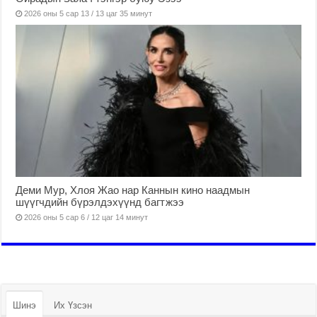
2026 оны 5 сар 13 / 13 цаг 35 минут
Деми Мур, Хлоя Жао нар Каннын кино наадмын
шүүгчдийн бүрэлдэхүүнд багтжээ
2026 оны 5 сар 6 / 12 цаг 14 минут
Шинэ
Их Үзсэн