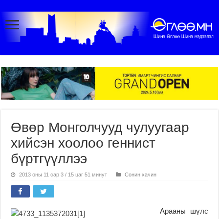
Өвөр Монголчууд чулуугаар
хийсэн хоолоо геннист
бүртгүүллээ
2013 оны 11 сар 3 / 15 цаг 51 минут
Сонин хачин
Арааны шүлс