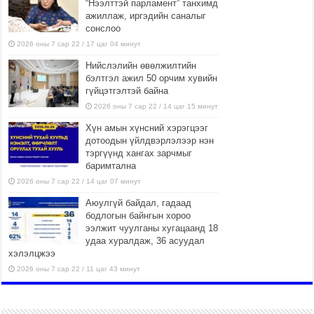
“Нээлттэй парламент” танхимд
ажиллаж, иргэдийн саналыг
сонслоо
2026 оны 7 сар 22 / 17 цаг 04 минут
Нийслэлийн өвөлжилтийн
бэлтгэл ажил 50 орчим хувийн
гүйцэтгэлтэй байна
2026 оны 7 сар 22 / 14 цаг 15 минут
Хүн амын хүнсний хэрэгцээг
дотоодын үйлдвэрлэлээр нэн
тэргүүнд хангах зарчмыг
баримтална
2026 оны 7 сар 22 / 14 цаг 07 минут
Аюулгүй байдал, гадаад
бодлогын байнгын хороо
ээлжит чуулганы хугацаанд 18
удаа хуралдаж, 36 асуудал
хэлэлцжээ
2026 оны 7 сар 22 / 11 цаг 43 минут
“4 улирлын турш үйл
ажиллагаа явуулах