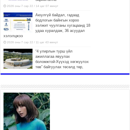
2026 оны 7 сар 22 / 14 цаг 07 минут
Аюулгүй байдал, гадаад
бодлогын байнгын хороо
ээлжит чуулганы хугацаанд 18
удаа хуралдаж, 36 асуудал
хэлэлцжээ
2026 оны 7 сар 22 / 11 цаг 43 минут
“4 улирлын турш үйл
ажиллагаа явуулах
боломжтой-Хүүхэд хөгжүүлэх
төв” байгуулах төсөлд төр,
хувийн хэвшлийн түншлэлийн хүрээнд хамтран
ажиллахыг урьж байна
2026 оны 7 сар 22 / 9 цаг 28 минут
Б.Пүрэвдагва: “Урт цагаан”-ыг
залуучууд чөлөөт цагаа
өнгөрүүлдэг, жуулчид зорьж
ирдэг цэг болгоно
2026 оны 7 сар 21 / 16 цаг 47 минут
Тусгай замын автобус /BRT/ төслийн удирдах
хорооны ээлжит хуралдаан боллоо