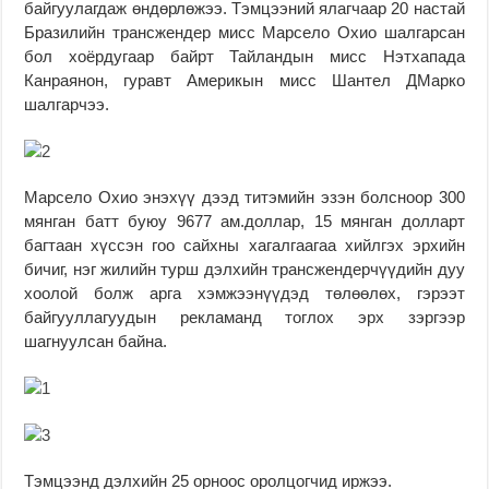
байгуулагдаж өндөрлөжээ. Тэмцээний ялагчаар 20 настай
Бразилийн трансжендер мисс Марсело Охио шалгарсан
бол хоёрдугаар байрт Тайландын мисс Нэтхапада
Канраянон, гуравт Америкын мисс Шантел ДМарко
шалгарчээ.
Марсело Охио энэхүү дээд титэмийн эзэн болсноор 300
мянган батт буюу 9677 ам.доллар, 15 мянган долларт
багтаан хүссэн гоо сайхны хагалгаагаа хийлгэх эрхийн
бичиг, нэг жилийн турш дэлхийн трансжендерчүүдийн дуу
хоолой болж арга хэмжээнүүдэд төлөөлөх, гэрээт
байгууллагуудын рекламанд тоглох эрх зэргээр
шагнуулсан байна.
Тэмцээнд дэлхийн 25 орноос оролцогчид иржээ.