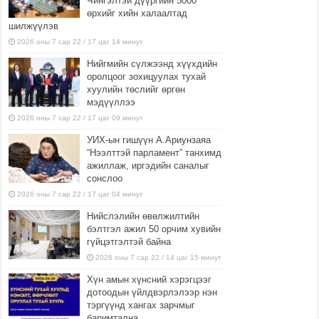
Чингэлтэй дүүргийн 5000
өрхийг хийн халаалтад
шилжүүлэв
2026 оны 7 сар 22 / 17 цаг 14 минут
Нийгмийн сүлжээнд хүүхдийн
оролцоог зохицуулах тухай
хуулийн төслийг өргөн
мэдүүллээ
2026 оны 7 сар 22 / 17 цаг 09 минут
УИХ-ын гишүүн А.Ариунзаяа
“Нээлттэй парламент” танхимд
ажиллаж, иргэдийн саналыг
сонслоо
2026 оны 7 сар 22 / 17 цаг 04 минут
Нийслэлийн өвөлжилтийн
бэлтгэл ажил 50 орчим хувийн
гүйцэтгэлтэй байна
2026 оны 7 сар 22 / 14 цаг 15 минут
Хүн амын хүнсний хэрэгцээг
дотоодын үйлдвэрлэлээр нэн
тэргүүнд хангах зарчмыг
баримтална