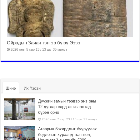
Ойрадын Заяач тэнгэр буюу Эзээ
2026 оны 5 сар 13 / 13 цаг 35 минут
Шинэ
Их Үзсэн
Дүүжин замын тээвэр энэ оны
12 дугаар сард ашиглалтад
бүрэн орно
2026 оны 7 сар 23 / 10 цаг 21 минут
Агаарын бохирдлыг бууруулах
бодлогын хүрээнд Баянгол,