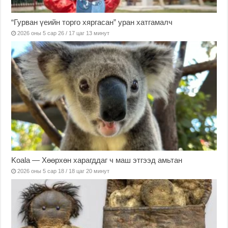
“Гурван үеийн торго хяргасан” уран хатгамалч
2026 оны 5 сар 26 / 17 цаг 13 минут
Koala — Хөөрхөн харагддаг ч маш этгээд амьтан
2026 оны 5 сар 18 / 18 цаг 20 минут