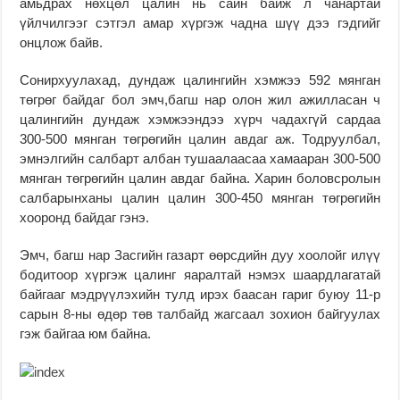
амьдрах нөхцөл цалин нь сайн байж л чанартай
үйлчилгээг сэтгэл амар хүргэж чадна шүү дээ гэдгийг
онцлож байв.
Сонирхуулахад, дундаж цалингийн хэмжээ 592 мянган
төгрөг байдаг бол эмч,багш нар олон жил ажилласан ч
цалингийн дундаж хэмжээндээ хүрч чадахгүй сардаа
300-500 мянган төгрөгийн цалин авдаг аж. Тодруулбал,
эмнэлгийн салбарт албан тушаалаасаа хамааран 300-500
мянган төгрөгийн цалин авдаг байна. Харин боловсролын
салбарынханы цалин цалин 300-450 мянган төгрөгийн
хооронд байдаг гэнэ.
Эмч, багш нар Засгийн газарт өөрсдийн дуу хоолойг илүү
бодитоор хүргэж цалинг яаралтай нэмэх шаардлагатай
байгааг мэдрүүлэхийн тулд ирэх баасан гариг буюу 11-р
сарын 8-ны өдөр төв талбайд жагсаал зохион байгуулах
гэж байгаа юм байна.