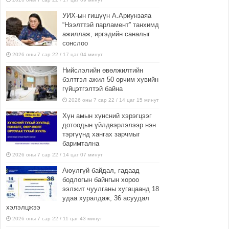
УИХ-ын гишүүн А.Ариунзаяа
“Нээлттэй парламент” танхимд
ажиллаж, иргэдийн саналыг
сонслоо
2026 оны 7 сар 22 / 17 цаг 04 минут
Нийслэлийн өвөлжилтийн
бэлтгэл ажил 50 орчим хувийн
гүйцэтгэлтэй байна
2026 оны 7 сар 22 / 14 цаг 15 минут
Хүн амын хүнсний хэрэгцээг
дотоодын үйлдвэрлэлээр нэн
тэргүүнд хангах зарчмыг
баримтална
2026 оны 7 сар 22 / 14 цаг 07 минут
Аюулгүй байдал, гадаад
бодлогын байнгын хороо
ээлжит чуулганы хугацаанд 18
удаа хуралдаж, 36 асуудал
хэлэлцжээ
2026 оны 7 сар 22 / 11 цаг 43 минут