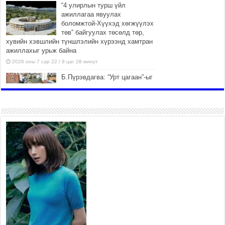
“4 улирлын турш үйл
ажиллагаа явуулах
боломжтой-Хүүхэд хөгжүүлэх
төв” байгуулах төсөлд төр,
хувийн хэвшлийн түншлэлийн хүрээнд хамтран
ажиллахыг урьж байна
2026 оны 7 сар 22 / 9 цаг 28 минут
Б.Пүрэвдагва: “Урт цагаан”-ыг
залуучууд чөлөөт цагаа
өнгөрүүлдэг, жуулчид зорьж
ирдэг цэг болгоно
2026 оны 7 сар 21 / 16 цаг 47 минут
Тусгай замын автобус /BRT/
төслийн удирдах хорооны
ээлжит хуралдаан боллоо
2026 оны 7 сар 21 / 16 цаг 43 минут
Ерөнхий сайд Н.Учрал БНХАУ-
аас Монгол Улсад суугаа
Элчин сайд Шэнь
Миньжюанийг хүлээн авч
уулзав
2026 оны 7 сар 21 / 16 цаг 39 минут