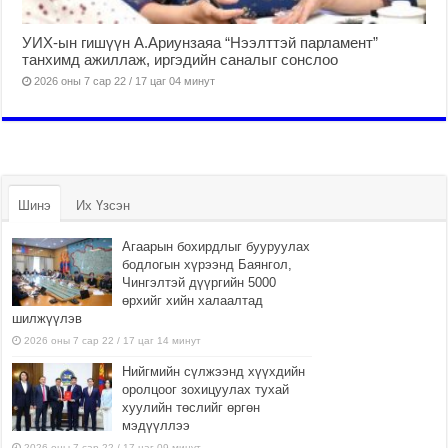
УИХ-ын гишүүн А.Ариунзаяа “Нээлттэй парламент”
танхимд ажиллаж, иргэдийн саналыг сонслоо
2026 оны 7 сар 22 / 17 цаг 04 минут
Шинэ
Их Үзсэн
Агаарын бохирдлыг бууруулах
бодлогын хүрээнд Баянгол,
Чингэлтэй дүүргийн 5000
өрхийг хийн халаалтад
шилжүүлэв
2026 оны 7 сар 22 / 17 цаг 14 минут
Нийгмийн сүлжээнд хүүхдийн
оролцоог зохицуулах тухай
хуулийн төслийг өргөн
мэдүүллээ
2026 оны 7 сар 22 / 17 цаг 09 минут