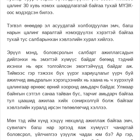
цалинг 30 хувь нэмэх шаардлагатай байгаа тухай МҮЭХ-
оос мэдэгдсэн билээ.
Тэгвэл өнөөдөр эл асуудатай холбогдуулан эмч, багш
нарын цалинг яаралтай нэмэгдүүлэх хэрэгтэй байгаа
тухай тус салбарынхан хэвлэлийн хурал хийлээ.
Эрүүл мэнд, боловсролын салбарт ажиллагсадын
дийлэнхи нь эмэгтэй хүмүүс байдаг бөгөөд тэдний
ихэнхи нь өрх толгойлсон эмэгтэйчүүд байдаг аж.
Тиймээс гэр тэжээх бүх үүрэг хариуцлагыг үүрч буй
ажилчид амьдралын хэрэгцээнийх нь хаана нь ч хүрэхгүй
цалингаар өрнөөс өрний хооронд амьдарч байдаг. Улмаар
байнгын сэтгэл санаа тайван бус, тарчиг амьдарч байгаа
тул цаашид ажилаа хийх сонирхолгүй болж байгааг
хэвлэлийн хуралд ирсэн төлөөлөгчид хэллээ.
Мөн тэд ийм хүнд хэцүү нөхцөлд ажиллаж байгаа эмч,
сувилагч багш нар эргээд яаж хүмүүст чанартай
боловсрол, үйлчилгээ үзүүлж чадах юм бэ? Ар гэр,