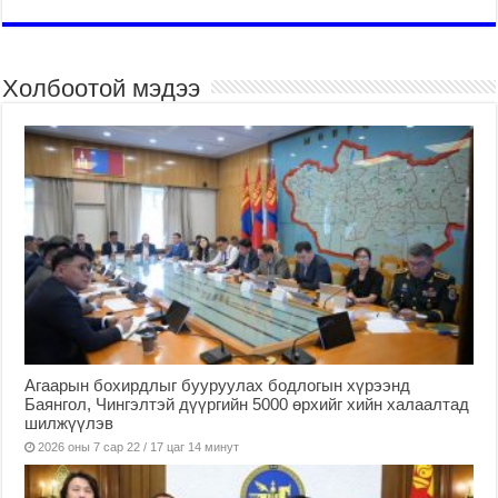
Холбоотой мэдээ
Агаарын бохирдлыг бууруулах бодлогын хүрээнд
Баянгол, Чингэлтэй дүүргийн 5000 өрхийг хийн халаалтад
шилжүүлэв
2026 оны 7 сар 22 / 17 цаг 14 минут