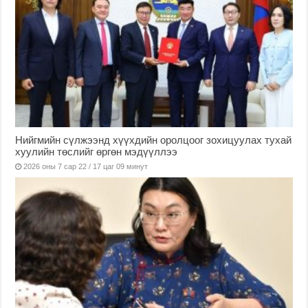
Нийгмийн сүлжээнд хүүхдийн оролцоог зохицуулах тухай
хуулийн төслийг өргөн мэдүүллээ
2026 оны 7 сар 22 / 17 цаг 09 минут