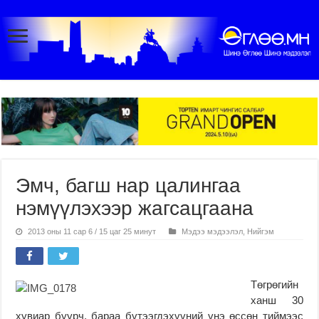
Эмч, багш нар цалингаа
нэмүүлэхээр жагсацгаана
2013 оны 11 сар 6 / 15 цаг 25 минут
Мэдээ мэдээлэл
,
Нийгэм
Төгрөгийн
ханш 30
хувиар буурч, бараа бүтээгдэхүүний үнэ өссөн тиймээс