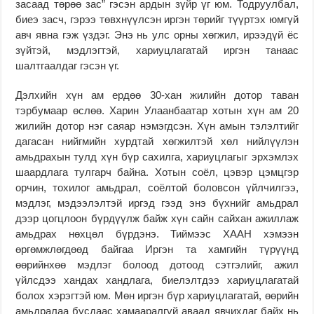
засаад төрөө зас” гэсэн ардын зүйр үг юм. Тодруулбал,
биеэ засч, гэрээ төвхнүүлсэн иргэн төрийг түүртэх юмгүй
авч явна гэж үздэг. Энэ нь улс орны хөгжил, ирээдүй ёс
зүйтэй, мэдлэгтэй, хариуцлагатай иргэн танаас
шалтгаалдаг гэсэн үг.
Дэлхийн хүн ам ердөө 30-хан жилийн дотор таван
тэрбумаар өслөө. Харин Улаанбаатар хотын хүн ам 20
жилийн дотор нэг саяар нэмэгдсэн. Хүн амын тэлэлтийг
дагасан нийгмийн хурдтай хөгжилтэй хөл нийлүүлэн
амьдрахын тулд хүн бүр сахилга, хариуцлагыг эрхэмлэх
шаардлага тулгарч байна. Хотын соёл, цэвэр цэмцгэр
орчин, тохилог амьдрал, соёлтой боловсон үйлчилгээ,
мэдлэг, мэдээлэлтэй иргэд гээд энэ бүхнийг амьдрал
дээр цогцлоон бүрдүүлж байж хүн сайн сайхан ажиллаж
амьдрах нөхцөл бүрдэнэ. Тиймээс ХААН хэмээн
өргөмжлөгдөөд байгаа Иргэн та хамгийн түрүүнд
өөрийнхөө мэдлэг болоод дотоод сэтгэлийг, ажил
үйлсдээ хандах хандлага, биелэлтдээ хариуцлагатай
болох хэрэгтэй юм. Мөн иргэн бүр хариуцлагатай, өөрийн
амьдралаа бусдаас хамааралгүй аваад явчихдаг байх нь