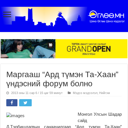
Маргааш “Ард түмэн Та-Хаан”
үндэсний форум болно
2013 оны 11 сар 6 / 15 цаг 59 минут
Мэдээ мэдээлэл
,
Нийгэм
Монгол Улсын Шадар
сайд
Д.Тэрбишдагвын санаачилгаар “Ард түмэн Та-Хаан”