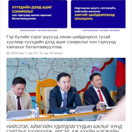
Гэр бүлийн хэрэг шүүхэд хянан шийдвэрлэх тухай
хуулиар хүүхдийн дээд ашиг сонирхлыг нэн тэргүүнд
хангахыг баталгаажууллаа
2026 оны 7 сар 21 / 11 цаг 42 минут
НИЙСЛЭЛ, АЙМГИЙН УДИРДЛАГУУДЫН АЖЛЫГ ХҮНД
СУРТЛЫГ БУУРУУЛЖ, ИРГЭД, АЖ АХУЙН НЭГЖИЙН