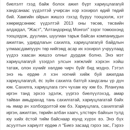
биелэлт гээд байж болох ажил бүрт хариуцлагагүй
хандсанаас үүдэлтэй учирсан хор хохирол өдий төдий
бий. Хамгийн ойрын жишээ гэхэд буруу тооцоолж, хэт
хөөрөгдсөнөөс үүдэлтэй 2013 оны төсөв, төсвийн
алдагдал, “Жаст”, “Алтандорнод Монгол” зэрэг томоохонд
тооцогдож, дуулиан, шуугиан тарьж байсан компаниудын
ажилтан, удирдлагын сахилга, хариуцлагагүй байдлын
улмаасдампуурч төр нийгэмд асар их хохирол учруулаад
үүдээ хаасан жишээ олныг дурдаж болно. Энэ мэт
хариуцлагагүй үзэгдэл улсын хөгжлийг хэрхэн хойш
татаж, олон хүнийг хөлдөө чирч буйг бид мэднэ. Гэтэл
энэ нь ердөө л хэн нэгний хийж буй ажилдаа
хариуцлагагүй, ёс зүйн сахилга батгүй хандсаны үр дүн
юм. Сахилга, хариуцлага гэгч чухам юу юм бэ. Ялангуяа
иргэн танд эрхээ эдэлж, үүргээ биелүүлэхэд, амар
тайван амьдрахад тань сахилгатай, хариуцлагатай байх
нь ямар ач холбогдолтой юм бэ. Хариуцлага, сахилгатай
иргэн, ажилтан, төрийн албан хаагч, улстөрч байхын тулд
юу хийх ёстой тийм байснаар юунд хүрэх вэ. Энэ бүх
асуултын хариулт ердөө л “Биеэ засаад гэрээ зас, Гэрээ