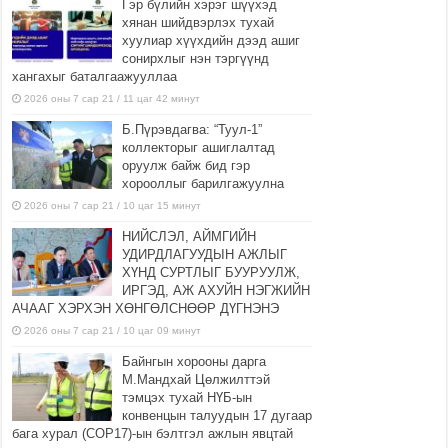
Гэр бүлийн хэрэг шүүхэд
хянан шийдвэрлэх тухай
хуулиар хүүхдийн дээд ашиг
сонирхлыг нэн тэргүүнд
хангахыг баталгаажууллаа
2026 оны 7 сар 21 / 11 цаг 42 минут
Б.Пүрэвдагва: “Туул-1”
коллекторыг ашиглалтад
оруулж байж бид гэр
хорооллыг барилгажуулна
2026 оны 7 сар 21 / 10 цаг 15 минут
НИЙСЛЭЛ, АЙМГИЙН
УДИРДЛАГУУДЫН АЖЛЫГ
ХҮНД СУРТЛЫГ БУУРУУЛЖ,
ИРГЭД, АЖ АХУЙН НЭГЖИЙН
АЧААГ ХЭРХЭН ХӨНГӨЛСНӨӨР ДҮГНЭНЭ
2026 оны 7 сар 21 / 10 цаг 09 минут
Байнгын хорооны дарга
М.Мандхай Цөлжилттэй
тэмцэх тухай НҮБ-ын
конвенцын талуудын 17 дугаар
бага хурал (СОР17)-ын бэлтгэл ажлын явцтай