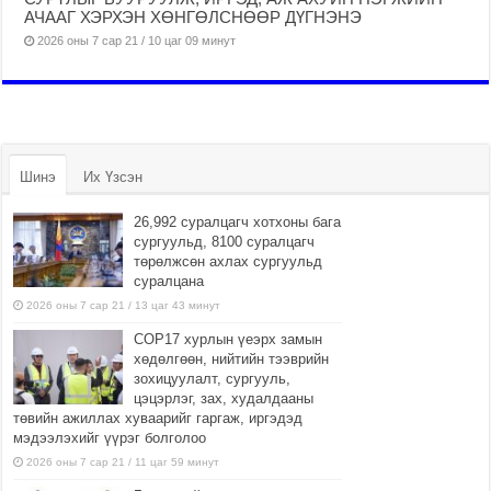
АЧААГ ХЭРХЭН ХӨНГӨЛСНӨӨР ДҮГНЭНЭ
2026 оны 7 сар 21 / 10 цаг 09 минут
Шинэ
Их Үзсэн
26,992 суралцагч хотхоны бага
сургуульд, 8100 суралцагч
төрөлжсөн ахлах сургуульд
суралцана
2026 оны 7 сар 21 / 13 цаг 43 минут
COP17 хурлын үеэрх замын
хөдөлгөөн, нийтийн тээврийн
зохицуулалт, сургууль,
цэцэрлэг, зах, худалдааны
төвийн ажиллах хуваарийг гаргаж, иргэдэд
мэдээлэхийг үүрэг болголоо
2026 оны 7 сар 21 / 11 цаг 59 минут