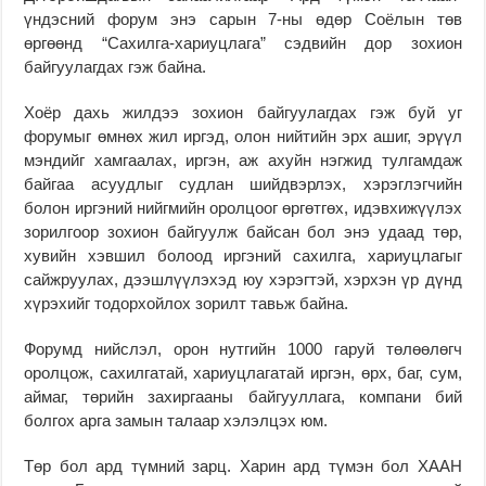
үндэсний форум энэ сарын 7-ны өдөр Соёлын төв
өргөөнд “Сахилга-хариуцлага” сэдвийн дор зохион
байгуулагдах гэж байна.
Хоёр дахь жилдээ зохион байгуулагдах гэж буй уг
форумыг өмнөх жил иргэд, олон нийтийн эрх ашиг, эрүүл
мэндийг хамгаалах, иргэн, аж ахуйн нэгжид тулгамдаж
байгаа асуудлыг судлан шийдвэрлэх, хэрэглэгчийн
болон иргэний нийгмийн оролцоог өргөтгөх, идэвхижүүлэх
зорилгоор зохион байгуулж байсан бол энэ удаад төр,
хувийн хэвшил болоод иргэний сахилга, хариуцлагыг
сайжруулах, дээшлүүлэхэд юу хэрэгтэй, хэрхэн үр дүнд
хүрэхийг тодорхойлох зорилт тавьж байна.
Форумд нийслэл, орон нутгийн 1000 гаруй төлөөлөгч
оролцож, сахилгатай, хариуцлагатай иргэн, өрх, баг, сум,
аймаг, төрийн захиргааны байгууллага, компани бий
болгох арга замын талаар хэлэлцэх юм.
Төр бол ард түмний зарц. Харин ард түмэн бол ХААН