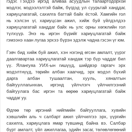
гэдэг. Гэхдээ иргэд аливаа асуудлын талаартодорхой
мэдлэг, мэдээлэлтэй байж, бүгдэд ул суурьтай ханддаг,
хариуцлагатай, сахилга баттай байх ёстой. Хамгийн гол
нь хэлсэн үг, хариуцсан ажил, хийж буй үйлдэлдээ
хариуцлагатай ханддаг байх нь улс орны хөгжлийн гол
түлхүүр. Энэ нь иргэн бүрийг хариуцлагатай байж
гэмээнэ хаан лугаа эрхээ бүрэн эдэлж чадна гэсэн үг юм.
Гэвч бид хийж буй ажил, хэн нэгэнд өгсөн амлалт, үүрэг
даалгавартаа хариуцлагатай хандаж тэр бүр чаддаг бил
үү. Ялангуяа УИХ-ын гишүүд, шийдвэр гаргагч эрх
мэдэлтнүүд, төрийн албан хаагчид, эрх мэдэл бүхий
дарга албан тушаалтан, хууль, хяналтын
байгууллагынхан, иргэнд үйлчлэгч үйлчилгээний
байгуулага бас иргэн та өөрөө хариуцлагатай байж
чаддаг уу.
Өдгөө төр иргэний нийгмийн байгууллага, хувийн
хэвшлийн аль ч салбарт ажил үйлчилгээ эрх, үүргийн
сахилга, хариуцлага ямар түвшинд байна вэ. Салбар
бүрт амлалт, үйл ажиллагаа, эдийн засаг, төлөвлөгөөний