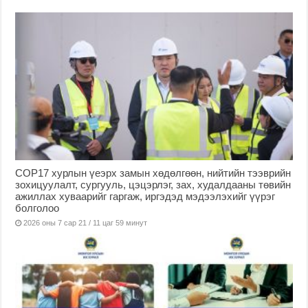
COP17 хурлын үеэрх замын хөдөлгөөн, нийтийн тээврийн
зохицуулалт, сургууль, цэцэрлэг, зах, худалдааны төвийн
ажиллах хуваарийг гаргаж, иргэдэд мэдээлэхийг үүрэг
болголоо
2026 оны 7 сар 21 / 11 цаг 59 минут