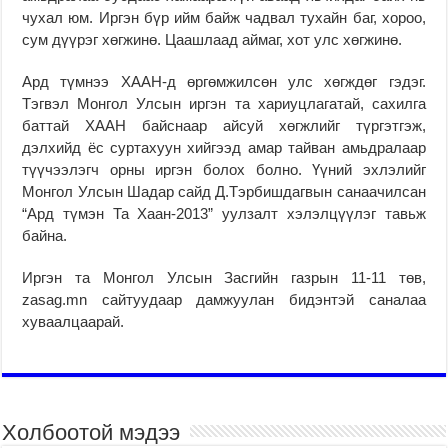
чухал юм. Иргэн бүр ийм байж чадвал тухайн баг, хороо,
сум дүүрэг хөгжинө. Цаашлаад аймаг, хот улс хөгжинө.
Ард түмнээ ХААН-д өргөмжилсөн улс хөгждөг гэдэг.
Тэгвэл Монгол Улсын иргэн та хариуцлагатай, сахилга
баттай ХААН байснаар айсуй хөгжлийг түргэтгэж,
дэлхийд ёс суртахуун хийгээд амар тайван амьдралаар
түүчээлэгч орны иргэн болох болно. Үүний эхлэлийг
Монгол Улсын Шадар сайд Д.Тэрбишдагвын санаачилсан
“Ард түмэн Та Хаан-2013” уулзалт хэлэлцүүлэг тавьж
байна.
Иргэн та Монгол Улсын Засгийн газрын 11-11 төв,
zasag.mn сайтуудаар дамжуулан бидэнтэй саналаа
хуваалцаарай.
Холбоотой мэдээ