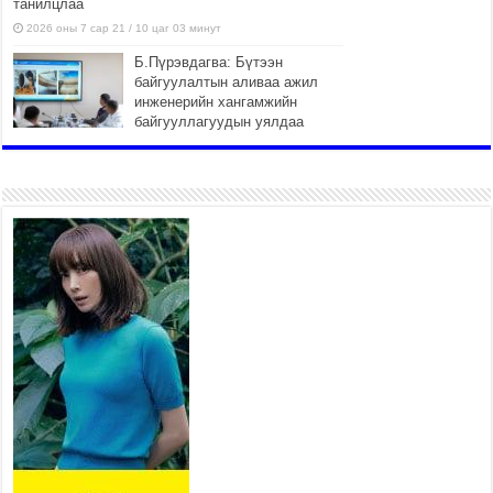
танилцлаа
2026 оны 7 сар 21 / 10 цаг 03 минут
Б.Пүрэвдагва: Бүтээн
байгуулалтын аливаа ажил
инженерийн хангамжийн
байгууллагуудын уялдаа
холбоогүйгээс саатах ёсгүй
2026 оны 7 сар 20 / 17 цаг 21 минут
“Сэлбэ 20 минутын хот”
төслийн анхны 12 давхар
барилгын үндсэн карказ,
цутгалтын ажил дууслаа
2026 оны 7 сар 20 / 17 цаг 17 минут
Мопед, скүүтер, тэдгээртэй
адилтгах үзүүлэлт бүхий
тээврийн хэрэгсэлтэй
холбоотой нийслэлийн засаг
дарга захирамж гаргалаа
2026 оны 7 сар 20 / 17 цаг 11 минут
Төв цэвэрлэх байгууламжид хоногт дунджаар 3
тонн хатуу хог хаягдал ирж байна