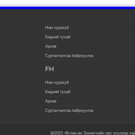
Ном хурахуй
Бидний тухай
Архив
Сурталчилгаа байрлуулах
FH
Ном хурахуй
Бидний тухай
Архив
Сурталчилгаа байрлуулах
@2023 -Өглөө.мн Зохиогчийн эрх хуулиар ха