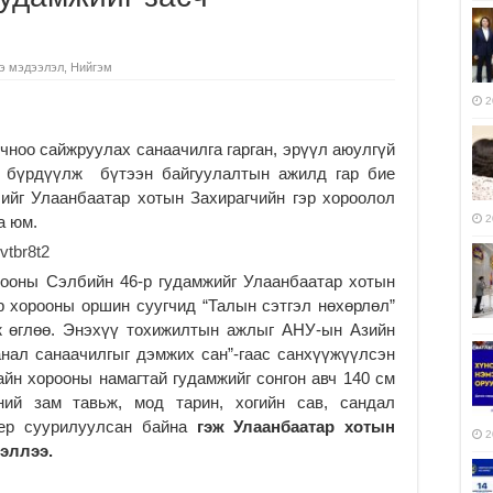
э мэдээлэл
,
Нийгэм
2
чноо сайжруулах санаачилга гарган, эрүүл аюулгүй
 бүрдүүлж бүтээн байгуулалтын ажилд гар бие
ийг Улаанбаатар хотын Захирагчийн гэр хороолол
а юм.
2
рооны Сэлбийн 46-р гудамжийг Улаанбаатар хотын
р хорооны оршин суугчид “Талын сэтгэл нөхөрлөл”
 өглөө. Энэхүү тохижилтын ажлыг АНУ-ын Азийн
анал санаачилгыг дэмжих сан”-гаас санхүүжүүлсэн
йн хорооны намагтай гудамжийг сонгон авч 140 см
ний зам тавьж, мод тарин, хогийн сав, сандал
мер суурилуулсан байна
гэж Улаанбаатар хотын
2
эллээ.