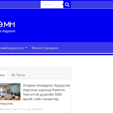
гэний мэдээлэл
Монгол бахархал
инэ
Их Үзсэн
Агаарын бохирдлыг бууруулах
бодлогын хүрээнд Баянгол,
Чингэлтэй дүүргийн 5000
өрхийг хийн халаалтад
лжүүлэв
026 оны 7 сар 22 / 17 цаг 14 минут