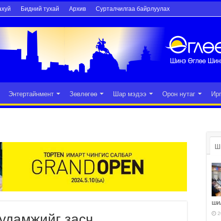
ахуй
Бидний тухай
Архив
Сурталчилгаа байрлуулах
Энтертайнмент
Зөвлөгөө
Шар мэдээ
Орон нутаг
Ир
Ш
ши
2
гудамжийг засч