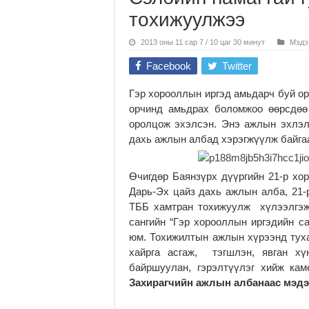
тохижуулжээ
2013 оны 11 сар 7 / 10 цаг 30 минут
Мэдэ
Facebook
Twitter
Гэр хорооллын иргэд амьдарч буй ор
орчинд амьдрах боломжоо өөрсдөө
оролцож эхэлсэн. Энэ ажлын эхлэл
дахь ажлын албад хэрэгжүүлж байга
Өчигдөр Баянзүрх дүүргийн 21-р хо
Дарь-Эх цайз дахь ажлын алба, 21-
ТББ хамтран тохижуулж хүлээлгэж
сангийн “Гэр хорооллын иргэдийн с
юм. Тохижилтын ажлын хүрээнд туха
хайрга асгаж, тэгшлэн, явган хү
байршуулан, гэрэлтүүлэг хийж ка
Захирагчийн ажлын албанаас мэдэ