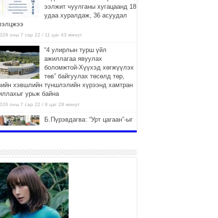
ээлжит чуулганы хугацаанд 18
удаа хуралдаж, 36 асуудал
лэлцжээ
026 оны 7 сар 22 / 11 цаг 43 минут
“4 улирлын турш үйл
ажиллагаа явуулах
боломжтой-Хүүхэд хөгжүүлэх
төв” байгуулах төсөлд төр,
вийн хэвшлийн түншлэлийн хүрээнд хамтран
иллахыг урьж байна
026 оны 7 сар 22 / 9 цаг 28 минут
Б.Пүрэвдагва: “Урт цагаан”-ыг
залуучууд чөлөөт цагаа
өнгөрүүлдэг, жуулчид зорьж
ирдэг цэг болгоно
026 оны 7 сар 21 / 16 цаг 47 минут
Тусгай замын автобус /BRT/
төслийн удирдах хорооны
ээлжит хуралдаан боллоо
2026 оны 7 сар 21 / 16 цаг 43 минут
Ерөнхий сайд Н.Учрал БНХАУ-