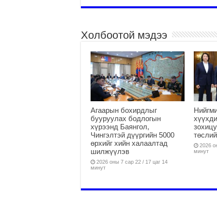
Холбоотой мэдээ
Агаарын бохирдлыг
Нийгм
бууруулах бодлогын
хүүхди
хүрээнд Баянгол,
зохицу
Чингэлтэй дүүргийн 5000
төслий
өрхийг хийн халаалтад
2026 он
шилжүүлэв
минут
2026 оны 7 сар 22 / 17 цаг 14
минут