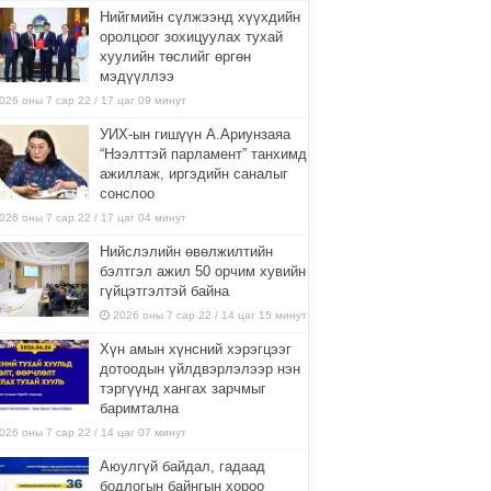
Нийгмийн сүлжээнд хүүхдийн
оролцоог зохицуулах тухай
хуулийн төслийг өргөн
мэдүүллээ
026 оны 7 сар 22 / 17 цаг 09 минут
УИХ-ын гишүүн А.Ариунзаяа
“Нээлттэй парламент” танхимд
ажиллаж, иргэдийн саналыг
сонслоо
026 оны 7 сар 22 / 17 цаг 04 минут
Нийслэлийн өвөлжилтийн
бэлтгэл ажил 50 орчим хувийн
гүйцэтгэлтэй байна
2026 оны 7 сар 22 / 14 цаг 15 минут
Хүн амын хүнсний хэрэгцээг
дотоодын үйлдвэрлэлээр нэн
тэргүүнд хангах зарчмыг
баримтална
026 оны 7 сар 22 / 14 цаг 07 минут
Аюулгүй байдал, гадаад
бодлогын байнгын хороо