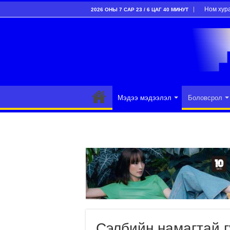
Ном хур
2026 ОНЫ 7 САР 23 / 6 ЦАГ 40 МИНУТ
Мэдээ мэдээлэл
Боловсрол
Сэлбийн намагтай 