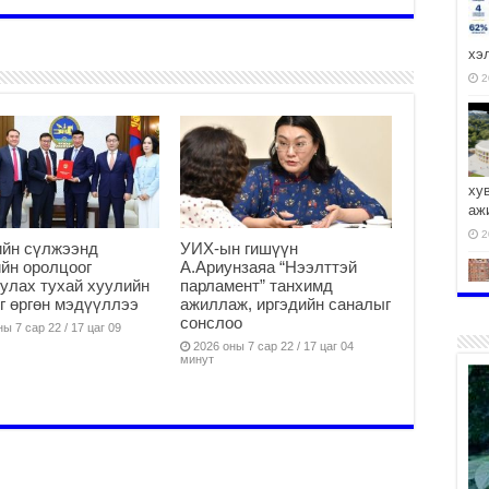
хэ
2
ху
аж
2
ийн сүлжээнд
УИХ-ын гишүүн
йн оролцоог
А.Ариунзаяа “Нээлттэй
улах тухай хуулийн
парламент” танхимд
г өргөн мэдүүллээ
ажиллаж, иргэдийн саналыг
сонслоо
ы 7 сар 22 / 17 цаг 09
2026 оны 7 сар 22 / 17 цаг 04
2
минут