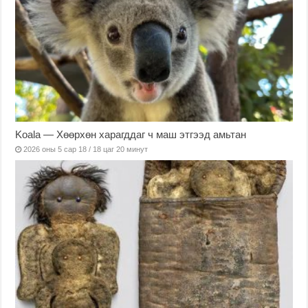
Koala — Хөөрхөн харагддаг ч маш этгээд амьтан
2026 оны 5 сар 18 / 18 цаг 20 минут