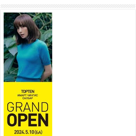
ажиллаж байна
2026 оны 7 сар 15 / 11 цаг 22 минут
Наадмын амралтын өдрүүдэд нийслэлийн эрүүл
мэндийн байгууллагууд дараах хуваарийн дагуу
ажиллана
2026 оны 7 сар 15 / 11 цаг 18 минут
Үндэсний их баяр наадам эхэллээ
2026 оны 7 сар 15 / 11 цаг 14 минут
Үер усны аюулаас сэргийлж, нийслэлийн Онцгой
байдлын газрын 162 алба хаагч үүрэг гүйцэтгэж
байна
2026 оны 7 сар 15 / 11 цаг 07 минут
Үндэсний их сурын харваанд 850 харваач цэц
мэргэнээ сорьж байна
2026 оны 7 сар 15 / 11 цаг 03 минут
Төв цэнгэлдэхийн эргэн тойронд
2026 оны 7 сар 15 / 10 цаг 58 минут
Үндэсний их баяр наадмын шагайн харваа
насанд хүрэгчдийн багийн харваагаар
үргэлжилж байна