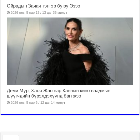
Ойрадын Заяач тэнгэр буюу Эзээ
2026 оны 5 сар 13 / 13 цаг 35 минут
Деми Мур, Хлоя Жао нар Каннын кино наадмын
шүүгчдийн бүрэлдэхүүнд багтжээ
2026 оны 5 сар 6 / 12 цаг 14 минут