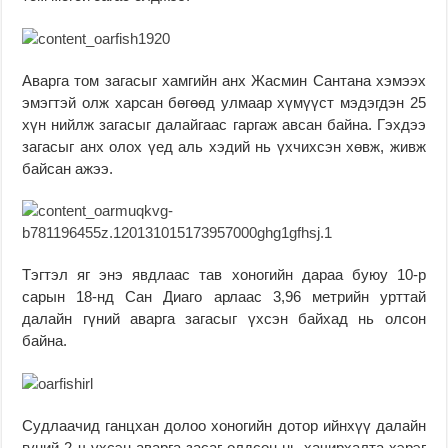
Аварга том загасыг хамгийн анх Жасмин Сантана хэмээх
эмэгтэй олж харсан бөгөөд улмаар хүмүүст мэдэгдэн 25
хүн нийлж загасыг далайгаас гаргаж авсан байна. Гэхдээ
загасыг анх олох үед аль хэдий нь үхчихсэн хөвж, живж
байсан ажээ.
Тэгтэл яг энэ явдлаас тав хоногийн дараа буюу 10-р
сарын 18-нд Сан Диаго арлаас 3,96 метрийн урттай
далайн гүний аварга загасыг үхсэн байхад нь олсон
байна.
Судлаачид ганцхан долоо хоногийн дотор ийнхүү далайн
гүний 2 ч үхсэн аварга засаг олдсон нь хачирхалта хэрэг