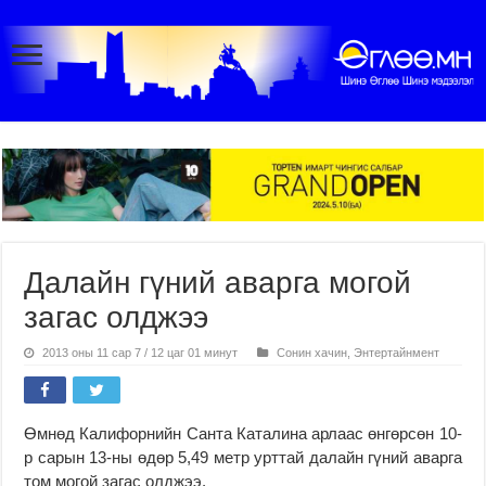
Далайн гүний аварга могой
загас олджээ
2013 оны 11 сар 7 / 12 цаг 01 минут
Сонин хачин
,
Энтертайнмент
Өмнөд Калифорнийн Санта Каталина арлаас өнгөрсөн 10-
р сарын 13-ны өдөр 5,49 метр урттай далайн гүний аварга
том могой загас олджээ.