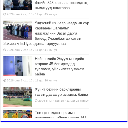
багийн 848 харваач өрсөлдөж,
шилдгүүд шалгарав
2026 оны 7 сар 15 / 11 цаг 45 минут
Үндэсний их баяр наадмын сур
харвааны шагналыг
нийслэлийн Засаг дарга
бөгөөд Улаанбаатар хотын
Захирагч Б.Пүрэвдагва гардууллаа
2026 оны 7 сар 15 / 11 цаг 41 минут
Нийслэлийн Эрүүл мэндийн
газраас 45 баг иргэдэд
тусламж, үйлчилгээ үзүүлж
байна
2026 оны 7 сар 15 / 11 цаг 30 минут
Хүчит бөхийн барилдааны
тавын даваа үргэлжилж байна
2026 оны 7 сар 15 / 11 цаг 26 минут
Төв цэнгэлдэх орчмын
цэвэрлэгээ, үйлчилгээнд 161
ажилтан, 27 техниктэй