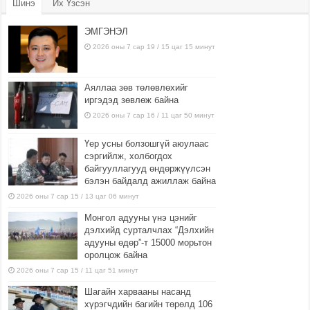
Шинэ
Их Үзсэн
ЭМГЭНЭЛ
2026 оны 7 сар 19 / 15 цаг 15 минут
Аяллаа зөв төлөвлөхийг
иргэдэд зөвлөж байна
2026 оны 7 сар 16 / 11 цаг 50 минут
Үер усны болзошгүй аюулаас
сэргийлж, холбогдох
байгууллагууд өндөржүүлсэн
бэлэн байдалд ажиллаж байна
2026 оны 7 сар 15 / 13 цаг 06 минут
Монгол адууны үнэ цэнийг
дэлхийд сурталчлах “Дэлхийн
адууны өдөр”-т 15000 морьтон
оролцож байна
2026 оны 7 сар 15 / 11 цаг 51 минут
Шагайн харвааны насанд
хүрэгчдийн багийн төрөлд 106