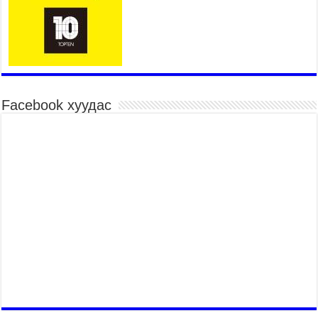
2026 оны 7 сар 15 / 10 цаг 52 минут
Үндэсний их баяр наадмын хүчит бөхийн
барилдаан эхэллээ
2026 оны 7 сар 15 / 10 цаг 46 минут
Үндэсний хувцасны өдрийг тохиолдуулан
“Дээлтэй монгол наадам” боллоо
Facebook хуудас
2026 оны 7 сар 15 / 10 цаг 41 минут
МОНГОЛ УЛСЫН ЕРӨНХИЙ САЙД Н.УЧРАЛ
БАЯР НААДМЫН НЭЭЛТЭД ОРОЛЦОЖ,
НААДАМЧИН ОЛОНД МЭНДЧИЛГЭЭ
ДЭВШҮҮЛЭВ
2026 оны 7 сар 14 / 17 цаг 56 минут
МОНГОЛ УЛСЫН ЕРӨНХИЙ САЙД Н.УЧРАЛ
БҮГД НАЙРАМДАХ СОЛОНГОС УЛСЫН
ЕРӨНХИЙЛӨГЧ И ЖЭ МЁН-Д БАРААЛХАВ
2026 оны 7 сар 14 / 17 цаг 51 минут
ТӨРИЙН ДАЛБААНЫ ӨДӨРТ ЗОРИУЛСАН
ЦЭРГИЙН ЁСЛОЛЫН ЖАГСААЛ БОЛЛОО
2026 оны 7 сар 14 / 17 цаг 47 минут