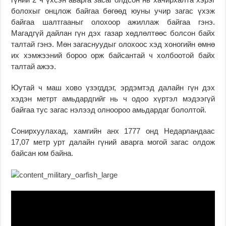
болохыг онцлож байгаа бөгөөд юуны учир загас үхэж
байгаа шалтгааныг олохоор ажиллаж байгаа гэнэ.
Магадгүй дайлан гүн дэх газар хөдлөлтөөс болсон байх
талтай гэнэ. Мөн загаснуудыг олохоос хэд хоногийн өмнө
их хэмжээний бороо орж байсантай ч холбоотой байх
талтай ажээ.
Юутай ч маш хово үзэгддэг, эрдэмтэд далайн гүн дэх
хэдэн метрт амьдардгийг нь ч одоо хүртэл мэдээгүй
байгаа тус загас нэлээд олноороо амьдардаг бололтой.
Сонирхуулахад, хамгийн анх 1777 онд Недарландаас
17,07 метр урт далайн гүний аварга могой загас олдож
байсан юм байна.