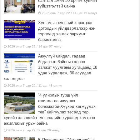
бэлтгэл ажил 50 орчим хувийн
гүйцэтгэлтэй байна
2026 оны 7 сар 22 / 14 цаг 15 минут
Хүн амын хүнсний хэрэгцээг
дотоодын үйлдвэрлэлээр нэн
тэргүүнд хангах зарчмыг
баримтална
2026 оны 7 сар 22 / 14 цаг 07 минут
Аюулгүй байдал, гадаад
бодлогын байнгын хороо
ээлжит чуулганы хугацаанд 18
удаа хуралдаж, 36 асуудал
хэлэлцжээ
2026 оны 7 сар 22 / 11 цаг 43 минут
“4 улирлын турш үйл
ажиллагаа явуулах
боломжтой-Хүүхэд хөгжүүлэх
төв” байгуулах төсөлд төр,
хувийн хэвшлийн түншлэлийн хүрээнд хамтран
ажиллахыг урьж байна
2026 оны 7 сар 22 / 9 цаг 28 минут
Б.Пүрэвдагва: “Урт цагаан”-ыг