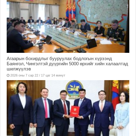
Агаарын бохирдлыг бууруулах бодлогын хүрээнд
Баянгол, Чингэлтэй дүүргийн 5000 өрхийг хийн халаалтад
шилжүүлэв
2026 оны 7 сар 22 / 17 цаг 14 минут