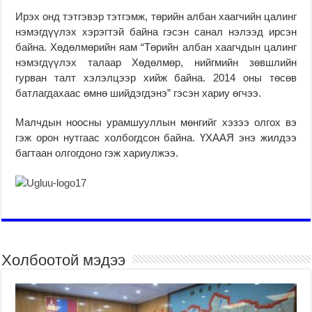
Ирэх онд тэтгэвэр тэтгэмж, төрийн албан хаагчийн цалинг
нэмэгдүүлэх хэрэгтэй байна гэсэн санал нэлээд ирсэн
байна. Хөдөлмөрийн яам “Төрийн албан хаагчдын цалинг
нэмэгдүүлэх талаар Хөдөлмөр, нийгмийн зөвшлийн
гурван талт хэлэлцээр хийж байна. 2014 оны төсөв
батлагдахаас өмнө шийдэгдэнэ” гэсэн хариу өгчээ.
Малчдын ноосны урамшууллын мөнгийг хэзээ олгох вэ
гэж орон нутгаас холбогдсон байна. ҮХААЯ энэ жилдээ
багтаан олгогдоно гэж хариулжээ.
Холбоотой мэдээ