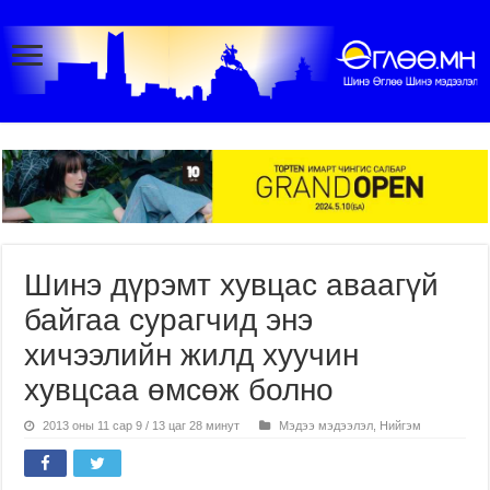
Шинэ дүрэмт хувцас аваагүй
байгаа сурагчид энэ
хичээлийн жилд хуучин
хувцсаа өмсөж болно
2013 оны 11 сар 9 / 13 цаг 28 минут
Мэдээ мэдээлэл
,
Нийгэм