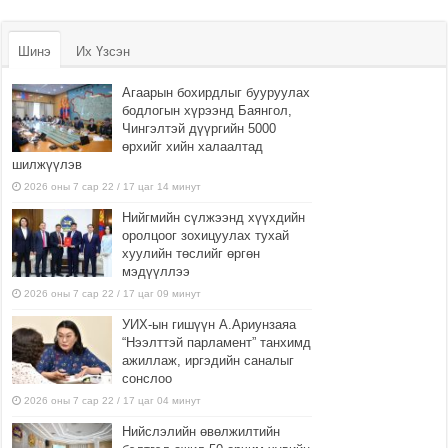
Шинэ
Их Үзсэн
Агаарын бохирдлыг бууруулах
бодлогын хүрээнд Баянгол,
Чингэлтэй дүүргийн 5000
өрхийг хийн халаалтад
шилжүүлэв
2026 оны 7 сар 22 / 17 цаг 14 минут
Нийгмийн сүлжээнд хүүхдийн
оролцоог зохицуулах тухай
хуулийн төслийг өргөн
мэдүүллээ
2026 оны 7 сар 22 / 17 цаг 09 минут
УИХ-ын гишүүн А.Ариунзаяа
“Нээлттэй парламент” танхимд
ажиллаж, иргэдийн саналыг
сонслоо
2026 оны 7 сар 22 / 17 цаг 04 минут
Нийслэлийн өвөлжилтийн