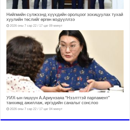
Нийгмийн сүлжээнд хүүхдийн оролцоог зохицуулах тухай
хуулийн төслийг өргөн мэдүүллээ
2026 оны 7 сар 22 / 17 цаг 09 минут
УИХ-ын гишүүн А.Ариунзаяа “Нээлттэй парламент”
танхимд ажиллаж, иргэдийн саналыг сонслоо
2026 оны 7 сар 22 / 17 цаг 04 минут