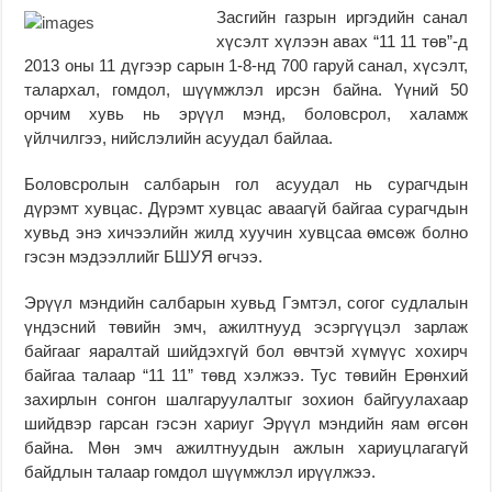
Засгийн газрын иргэдийн санал
хүсэлт хүлээн авах “11 11 төв”-д
2013 оны 11 дүгээр сарын 1-8-нд 700 гаруй санал, хүсэлт,
талархал, гомдол, шүүмжлэл ирсэн байна. Үүний 50
орчим хувь нь эрүүл мэнд, боловсрол, халамж
үйлчилгээ, нийслэлийн асуудал байлаа.
Боловсролын салбарын гол асуудал нь сурагчдын
дүрэмт хувцас. Дүрэмт хувцас аваагүй байгаа сурагчдын
хувьд энэ хичээлийн жилд хуучин хувцсаа өмсөж болно
гэсэн мэдээллийг БШУЯ өгчээ.
Эрүүл мэндийн салбарын хувьд Гэмтэл, согог судлалын
үндэсний төвийн эмч, ажилтнууд эсэргүүцэл зарлаж
байгааг яаралтай шийдэхгүй бол өвчтэй хүмүүс хохирч
байгаа талаар “11 11” төвд хэлжээ. Тус төвийн Ерөнхий
захирлын сонгон шалгаруулалтыг зохион байгуулахаар
шийдвэр гарсан гэсэн хариуг Эрүүл мэндийн яам өгсөн
байна. Мөн эмч ажилтнуудын ажлын хариуцлагагүй
байдлын талаар гомдол шүүмжлэл ирүүлжээ.