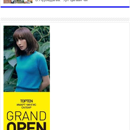
залуучууд чөлөөт цагаа
өнгөрүүлдэг, жуулчид зорьж
ирдэг цэг болгоно
2026 оны 7 сар 21 / 16 цаг 47 минут
Тусгай замын автобус /BRT/
төслийн удирдах хорооны
ээлжит хуралдаан боллоо
2026 оны 7 сар 21 / 16 цаг 43 минут
Ерөнхий сайд Н.Учрал БНХАУ-
аас Монгол Улсад суугаа
Элчин сайд Шэнь
Миньжюанийг хүлээн авч
уулзав
2026 оны 7 сар 21 / 16 цаг 39 минут
БҮГД НАЙРАМДАХ ТАЖИКИСТАН УЛСТАЙ
ЭДИЙН ЗАСГИЙН ХАМТЫН АЖИЛЛАГААГ
ӨРГӨЖҮҮЛНЭ
2026 оны 7 сар 21 / 16 цаг 34 минут
26,992 суралцагч хотхоны бага сургуульд, 8100
суралцагч төрөлжсөн ахлах сургуульд
суралцана