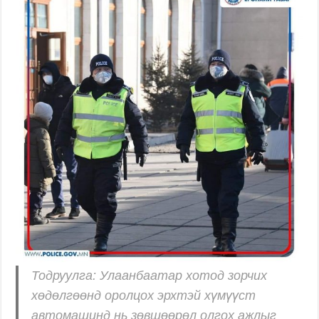
Тодруулга: Улаанбаатар хотод зорчих
хөдөлгөөнд оролцох эрхтэй хүмүүст
автомашинд нь зөвшөөрөл олгох ажлыг