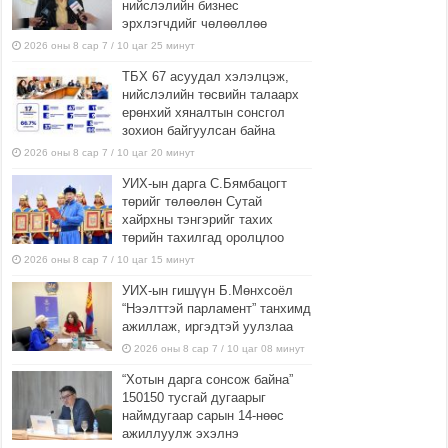
нийслэлийн бизнес
эрхлэгчдийг чөлөөллөө
2026 оны 8 сар 7 / 10 цаг 25 минут
ТБХ 67 асуудал хэлэлцэж,
нийслэлийн төсвийн талаарх
ерөнхий хяналтын сонсгол
зохион байгуулсан байна
2026 оны 8 сар 7 / 10 цаг 20 минут
УИХ-ын дарга С.Бямбацогт
төрийг төлөөлөн Сутай
хайрхны тэнгэрийг тахих
төрийн тахилгад оролцлоо
2026 оны 8 сар 7 / 10 цаг 15 минут
УИХ-ын гишүүн Б.Мөнхсоёл
“Нээлттэй парламент” танхимд
ажиллаж, иргэдтэй уулзлаа
2026 оны 8 сар 7 / 10 цаг 08 минут
“Хотын дарга сонсож байна”
150150 тусгай дугаарыг
наймдугаар сарын 14-нөөс
ажиллуулж эхэлнэ