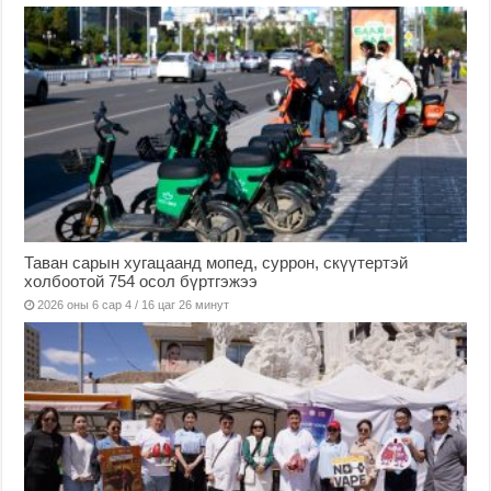
Таван сарын хугацаанд мопед, суррон, скүүтертэй
холбоотой 754 осол бүртгэжээ
2026 оны 6 сар 4 / 16 цаг 26 минут