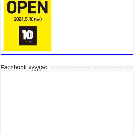
Татварын өрийг барагдуулахдаа орлогын 30
хувийг татвар төлөгчид үлдээхээр хуульчилж,
татварын тайлангаа залруулах хугацааг хоёр
жил болгон сунгажээ
2026 оны 8 сар 6 / 14 цаг 10 минут
Нэгдүгээр хорооллын арын замыг наймдугаар
сарын 6-ны 23:00 цагаас түр хааж, борооны ус
зайлуулах шугамын хөндлөн сэтэлгээ хийнэ
2026 оны 8 сар 6 / 11 цаг 40 минут
Өвөлжилтийн бэлтгэл ажлын хүрээнд Шадар
сайд Н.Номтойбаяр Дорноговь аймагт ажиллав
Facebook хуудас
2026 оны 8 сар 6 / 9 цаг 25 минут
Өвөлжилтийн бэлтгэл ажлын хүрээнд Шадар
сайд Н.Номтойбаяр Дорнод аймагт ажиллав
2026 оны 8 сар 5 / 18 цаг 19 минут
Бүх шатанд хэмнэлтийн горимд шилжиж, найр
наадам, зөвлөгөөн, гадаад томилолтыг
хориглолоо
2026 оны 8 сар 5 / 16 цаг 27 минут
УИХ-ын дарга С.Бямбацогт Зүүн Азийн
эрэгтэйчүүдийн волейболын аварга