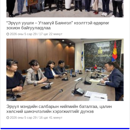
“Эрүүл уушги – Утаагүй Баянгол” нээлттэй өдөрлөг
зохион байгуулагдлаа
2026 оны 5 сар 29 / 17 цаг 22 минут
Эрүүл мэндийн салбарын нийгмийн баталгаа, цалин
хөлсний шинэчлэлийн хэрэгжилтийг дүгнэв
2026 оны 5 сар 29 / 16 цаг 41 минут