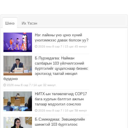
Шинэ
Их Үзсэн
Нэг лайкны үнэ цэнэ хүний
үнэлэмжээс давах болсон уу?
2026 оны 8 сар 7 / 15 цаг 45 минут
Б.Пүрэвдагва: Найман
салбарын 103 үйлчилгээний
бүртгэлийг цуцалснаар бизнес
эрхлэхэд таатай нөхцөл
бүрдэнэ
2026 оны 8 сар 7 / 14 цаг 32 минут
НИТХ-ын төлөөлөгчид COP17
бага хурлын бэлтгэл ажлын
талаар мэдээлэл сонслоо
2026 оны 8 сар 7 / 10 цаг 58 минут
Б.Сэмжидмаа: Зөвшөөрлийн
шинжтэй 103 бүртгэлээс