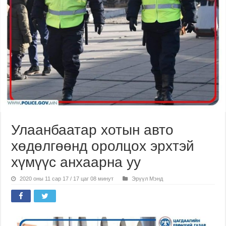
Улаанбаатар хотын авто
хөдөлгөөнд оролцох эрхтэй
хүмүүс анхаарна уу
2020 оны 11 сар 17 / 17 цаг 08 минут
Эрүүл Мэнд