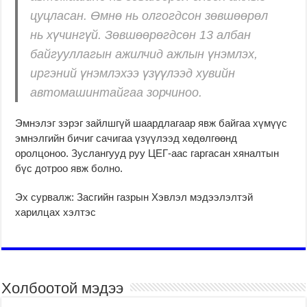
цуцласан. Өмнө нь олгогдсон зөвшөөрөл
нь хүчингүй. Зөвшөөрөгдсөн 13 албан
байгууллагын ажилчид ажлын үнэмлэх,
иргэний үнэмлэхээ үзүүлээд хувийн
автомашинтайгаа зорчиноо.
Эмнэлэг зэрэг зайлшгүй шаардлагаар явж байгаа хүмүүс
эмнэлгийн бичиг сачигаа үзүүлээд хөдөлгөөнд
оролцоноо. Зуслангууд руу ЦЕГ-аас гаргасан хяналтын
бүс дотроо явж болно.
Эх сурвалж: Засгийн газрын Хэвлэл мэдээлэлтэй
харилцах хэлтэс
Холбоотой мэдээ