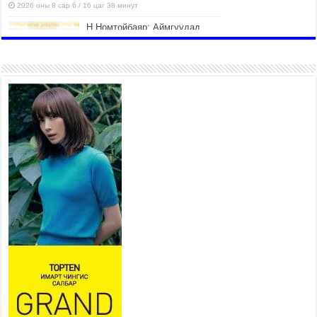
2026 оны 8 сар 6 / 16 цаг 38 минут
Н.Номтойбаяр: Аймгуудад
тулгамдаж буй асуудлуудыг
долоо хоног бүр Засгийн
газрын хуралдаанд
танилцуулж, шийдвэрлүүлнэ
2026 оны 8 сар 6 / 16 цаг 34 минут
УИХ-ын дарга С.Бямбацогт
төрийг төлөөлөн Сутай
хайрхны тэнгэрийг тахих
төрийн тахилгад оролцлоо
2026 оны 8 сар 6 / 16 цаг 30 минут
Байнгын хорооны дарга Г.Тэмүүлэн тэргүүтэй
УИХ-ын гишүүд БНСУ-ын Үндэсний Ассамблейн
гишүүдийг хүлээн авч уулзав
2026 оны 8 сар 6 / 16 цаг 24 минут
“Туул усан цогцолбор” төслийн нэгдүгээр шатны
ТЭЗҮ-ийг боловсруулах ажил 90 хувийн
гүйцэтгэлтэй байна
2026 оны 8 сар 6 / 14 цаг 14 минут